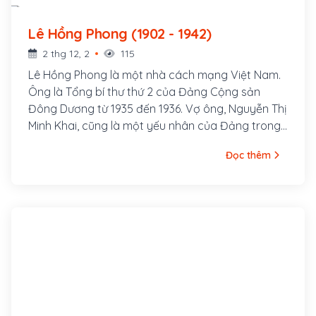
Lê Hồng Phong (1902 - 1942)
2 thg 12, 2
115
Lê Hồng Phong là một nhà cách mạng Việt Nam.
Ông là Tổng bí thư thứ 2 của Đảng Cộng sản
Đông Dương từ 1935 đến 1936. Vợ ông, Nguyễn Thị
Minh Khai, cũng là một yếu nhân của Đảng trong
thời kỳ đầu. Lê Hồng Phong sinh ngày 6 tháng 9
Đọc thêm
năm 1902 trong một gia đình nghèo thuộc xóm
Đông Cửa, thôn Đông Thông, tổng Thông Lạng,
nay là xã Hưng Thông, huyện Hưng Nguyên, tỉnh
Nghệ An. Từ nhỏ cuộc sống ông đã bập bênh
nhiều khó khăn. Song thân ông là ông Lê Huy
Quán và bà Phạm Thị Sau