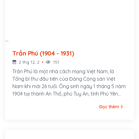
Trần Phú (1904 - 1931)
2 thg 12, 2
151
Trần Phú là một nhà cách mạng Việt Nam, là
Tổng bí thư đầu tiên của Đảng Cộng sản Việt
Nam khi mới 26 tuổi. Ông sinh ngày 1 tháng 5 năm
1904 tại thành An Thổ, phủ Tuy An, tỉnh Phú Yên
(nay thuộc xã An Dân, huyện Tuy An, tỉnh Phú Yên).
Đọc thêm
Nguyên quán ông ở làng Tùng Sinh, nay thuộc xã
Tùng Ảnh, huyện Đức Thọ, tỉnh Hà Tĩnh. Cha ông là
cụ Trần Văn Phổ, từng đỗ Giải nguyên. Thời gian
làm Giáo thụ Tuy An đã sinh ra ông tại đây. Thân
mẫu ông là bà Hoàng Thị Cát, người làng Tùng