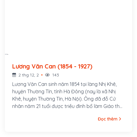
Lương Văn Can (1854 - 1927)
2 thg 12, 2
143
Lương Văn Can sinh năm 1854 tại làng Nhị Khê,
huyện Thường Tín, tỉnh Hà Đông (nay là xã Nhị
Khê, huyện Thường Tín, Hà Nội). Ông đã đỗ Cử
nhân năm 21 tuổi được triều đình bổ làm Giáo thụ
phủ Hoài Đức nhưng ông từ chối.
Đọc thêm