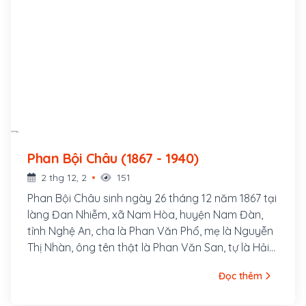
Phan Bội Châu (1867 - 1940)
2 thg 12, 2
151
Phan Bội Châu sinh ngày 26 tháng 12 năm 1867 tại
làng Đan Nhiễm, xã Nam Hòa, huyện Nam Đàn,
tỉnh Nghệ An, cha là Phan Văn Phổ, mẹ là Nguyễn
Thị Nhàn, ông tên thật là Phan Văn San, tự là Hải
Thu, bút hiệu là Sào Nam, Thị Hán, Độc Tỉnh Tử,
Đọc thêm
Việt Điểu, Hãn Mãn Tử, v.v...Ông là một danh sĩ và
là nhà cách mạng Việt Nam, hoạt động trong thời