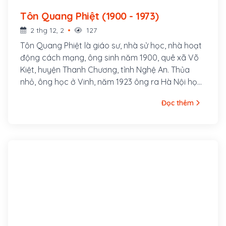
Tôn Quang Phiệt (1900 - 1973)
2 thg 12, 2
127
Tôn Quang Phiệt là giáo sư, nhà sử học, nhà hoạt
động cách mạng, ông sinh năm 1900, quê xã Võ
Kiệt, huyện Thanh Chương, tỉnh Nghệ An. Thủa
nhỏ, ông học ở Vinh, năm 1923 ông ra Hà Nội học
Cao đẳng Sư phạm Đông Dương. Tại đây ông
Đọc thêm
tham gia vận động thành lập Đảng Phục Việt
(sau đổi thành Tân Việt, tiền thân của Đông
Dương Cộng sản Liên đoàn).