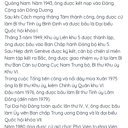
Quảng Nam. Năm 1943, ông được kết nạp vào Đảng
Cộng sản Đông Dương.
Sau khi Cách mạng tháng Tám thành công, ông được cử
làm Bí thư Tỉnh ủy Bình Định và được bầu là Đại biểu
Quốc hội khóa I.
Tháng 3 năm 1949, Khu ủy Liên khu 5 được thành lập,
ông được bầu vào Ban Chấp hành Đảng bộ khu 5.
Sau Hiệp định Genève được ký kết, cán bộ chiến sĩ miền
Nam tập kết ra Bắc, ông được giao nhiệm vụ ở lại làm Bí
thư Ban Cán sự Đảng Cục Nam Trung bộ, Bí thư Khu ủy
Khu VI.
Trong cuộc Tổng tiến công và nổi dậy mùa Xuân 1975
ông là Bí thư Khu ủy, kiêm Chính ủy Quân khu VI.
Đầu năm 1976, ông được bầu làm Bí thư Tỉnh ủy Lâm
Đồng (đến năm 1979).
Tại Đại hội Đảng toàn quốc lần thứ IV, V, ông được bầu
làm Ủy viên Ban chấp Trung ương Đảng và là đại biểu
Quốc hội khóa VII.
Năm 1980 ông được cử giữ chức Phó Viện trưởng Viện