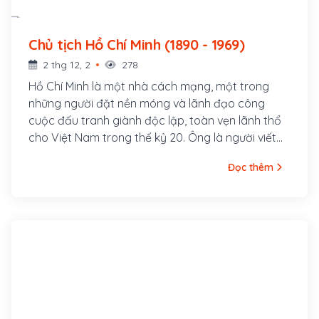
Chủ tịch Hồ Chí Minh (1890 - 1969)
2 thg 12, 2
278
Hồ Chí Minh là một nhà cách mạng, một trong
những người đặt nền móng và lãnh đạo công
cuộc đấu tranh giành độc lập, toàn vẹn lãnh thổ
cho Việt Nam trong thế kỷ 20. Ông là người viết
và đọc bản Tuyên ngôn Độc lập Việt Nam khai
Đọc thêm
sinh nước Việt Nam Dân chủ Cộng hòa ngày 2
tháng 9 năm 1945 tại quảng trường Ba Đình, Hà
Nội, là Chủ tịch nước Việt Nam Dân chủ Cộng hòa
trong thời gian 1945 – 1969, Chủ tịch Ban Chấp
hành Trung ương Đảng Lao động Việt Nam (nay
là Tổng bí thư) trong thời gian 1951 – 1969.