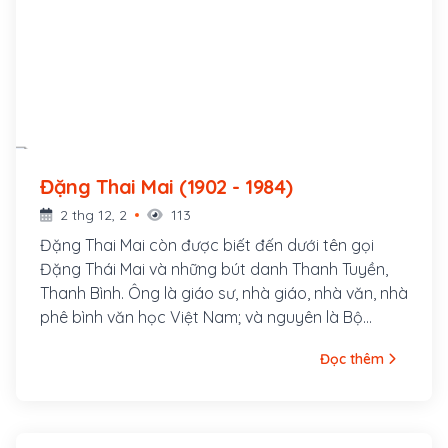
Đặng Thai Mai (1902 - 1984)
2 thg 12, 2
113
Đặng Thai Mai còn được biết đến dưới tên gọi
Đặng Thái Mai và những bút danh Thanh Tuyền,
Thanh Bình. Ông là giáo sư, nhà giáo, nhà văn, nhà
phê bình văn học Việt Nam; và nguyên là Bộ
trưởng Bộ Giáo dục, Viện trưởng đầu tiên của
Đọc thêm
Viện Văn học Việt Nam. Ông sinh năm 1902 tại
làng Lương Điền (nay là Thanh Xuân), huyện
Thanh Chương, tỉnh Nghệ An trong một gia đình
nho học. Thân phụ ông là Đặng Nguyên Cẩn, đỗ