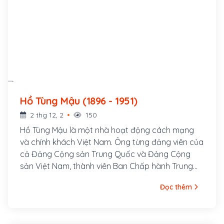
Hồ Tùng Mậu (1896 - 1951)
2 thg 12, 2
150
Hồ Tùng Mậu là một nhà hoạt động cách mạng
và chính khách Việt Nam. Ông từng đảng viên của
cả Đảng Cộng sản Trung Quốc và Đảng Cộng
sản Việt Nam, thành viên Ban Chấp hành Trung
ương Đảng Cộng sản Việt Nam, Tổng Thanh tra
Đọc thêm
Ban Thanh tra Chính phủ. Ông tên thật là Hồ Bá
Cự, sinh ngày 15 tháng 6 năm 1896 tại làng Quỳnh
Đôi, huyện Quỳnh Lưu, tỉnh Nghệ An. Cha ông là