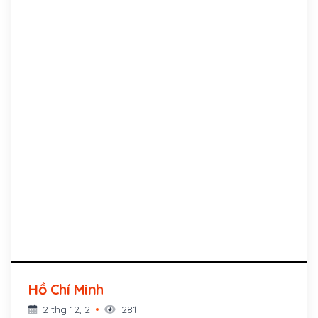
Hồ Chí Minh
2 thg 12, 2
281