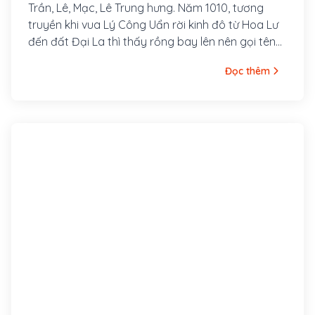
Trần, Lê, Mạc, Lê Trung hưng. Năm 1010, tương
truyền khi vua Lý Công Uẩn rời kinh đô từ Hoa Lư
đến đất Đại La thì thấy rồng bay lên nên gọi tên
kinh đô mới là Thăng Long, hay "rồng bay lên"
Đọc thêm
theo nghĩa Hán Việt. Trong suốt thời kỳ của các
triều đại Lý, Trần, Lê, Mạc, kinh thành Thăng Long
là nơi buôn bán, trung tâm văn hóa, giáo dục của
cả miền Bắc. Khi Tây Sơn rồi nhà Nguyễn lên nắm
quyền trị vì, kinh đô được chuyển về Huế và Thăng
Long bắt đầu mang tên Hà Nội từ năm 1831, dưới
thời vua Minh Mạng.