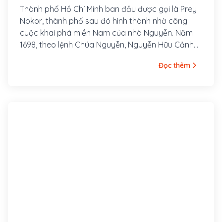
Thành phố Hồ Chí Minh ban đầu được gọi là Prey
Nokor, thành phố sau đó hình thành nhờ công
cuộc khai phá miền Nam của nhà Nguyễn. Năm
1698, theo lệnh Chúa Nguyễn, Nguyễn Hữu Cảnh
vào Nam kinh lược lập ra phủ Gia Định để cai
Đọc thêm
quản vùng đất mới phía Nam và lập ra hai huyện
đầu tiên Phước Long và Tân Bình thuộc phủ Gia
Định.