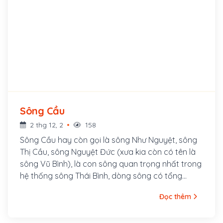
Sông Cầu
2 thg 12, 2
158
Sông Cầu hay còn gọi là sông Như Nguyệt, sông
Thị Cầu, sông Nguyệt Đức (xưa kia còn có tên là
sông Vũ Bình), là con sông quan trọng nhất trong
hệ thống sông Thái Bình, dòng sông có tổng
chiều dài 290km bắt nguồn từ núi Văn Ôn, chảy
Đọc thêm
qua nhiều làng mạc, cuối cùng hợp lưu với sông
Thương để tạo thành sông Thái Bình. Sông Như