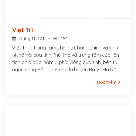
Việt Trì
14 thg 11, 2014
292
Việt Trì là trung tâm chính trị, hành chính và kinh
tế, xã hội của tỉnh Phú Thọ và trung tâm của liên
tỉnh phía bắc, nằm ở phía đông của tỉnh, bên tả
ngạn sông Hồng, bên kia là huyện Ba Vì, Hà Nội.
Đây là nơi có kinh đô Văn Lang - Kinh đô đầu tiên
Đọc thêm
của người Việt, quê hương đất tổ vua Hùng.
Tháng ba âm lịch hàng năm, vào dịp Giỗ tổ Hùng
Vương, hàng triệu con cháu Lạc Hồng từ khắp cả
nước lại nô nức về núi Nghĩa Lĩnh nằm tại địa phận
thôn Cổ Tích - xã Hi Cương - Việt Trì để thăm
viếng tổ tông