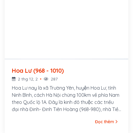
Hoa Lư (968 - 1010)
2 thg 12, 2
287
Hoa Lư nay là xã Trường Yên, huyện Hoa Lư, tỉnh
Ninh Bình, cách Hà Nội chừng 100km về phía Nam
theo Quốc lộ 1A. Đây là kinh đô thuộc các triều
đại nhà Đinh- Đinh Tiên Hoàng (968-980), nhà Tiền
Lê-Lê Đại Hành (980-1009). Năm 968, Đinh Bộ Lĩnh
Đọc thêm
lên ngôi hoàng đế, gọi là Đinh Tiên Hoàng, đặt tên
nước là Đại Cồ Việt và chọn Hoa Lư làm kinh đô