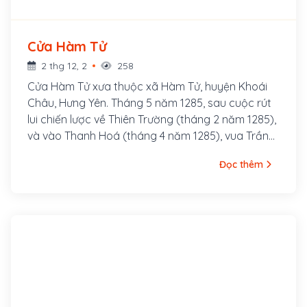
Cửa Hàm Tử
2 thg 12, 2
258
Cửa Hàm Tử xưa thuộc xã Hàm Tử, huyện Khoái
Châu, Hưng Yên. Tháng 5 năm 1285, sau cuộc rút
lui chiến lược về Thiên Trường (tháng 2 năm 1285),
và vào Thanh Hoá (tháng 4 năm 1285), vua Trần
bắt đầu mở cuộc phản công vào các cứ điểm
Đọc thêm
quan trọng của quân Nguyên tại vùng Khoái
Châu, Hưng Yên. Trận quyết chiến tại cửa Hàm Tử
diễn ra vào cuối tháng 5 năm 1285,5 vạn quân do
Chiêu Văn Vương Trần Nhật Duật chỉ huy, đã
nhanh chóng giành thắng lợi. Cùng với các trận
Tây Kết, Chương Dương, Vạn Kiếp, chiến thắng
Hàm Tử đã góp phần tiêu diệt và quét sạch 50
vạn quân Nguyên ra khỏi bờ cõi, giải phóng hoàn
toàn Đại Việt.