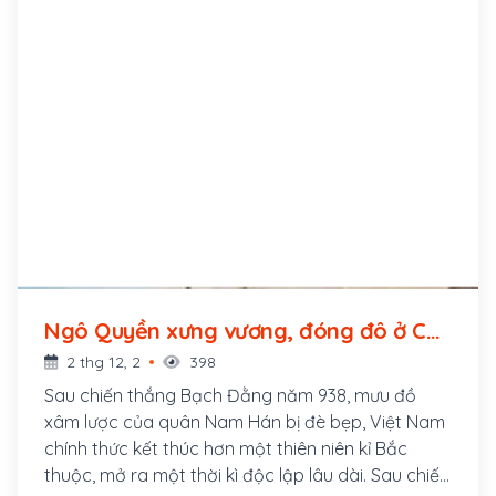
Ngô Quyền xưng vương, đóng đô ở Cổ
Loa (939 - ?)
2 thg 12, 2
398
Sau chiến thắng Bạch Đằng năm 938, mưu đồ
xâm lược của quân Nam Hán bị đè bẹp, Việt Nam
chính thức kết thúc hơn một thiên niên kỉ Bắc
thuộc, mở ra một thời kì độc lập lâu dài. Sau chiến