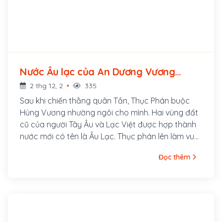
Nước Âu lạc của An Dương Vương
thành lập (-207 - ?)
2 thg 12, 2
335
Sau khi chiến thằng quân Tần, Thục Phán buộc
Hùng Vương nhường ngôi cho mình. Hai vùng đất
cũ của người Tây Âu và Lạc Việt được hợp thành
nước mới có tên là Âu Lạc. Thục phán lên làm vua,
tự xưng là An Dương Vương, đóng đô ở Phong Khê
Đọc thêm
(nay là vùng Cổ Loa, huyện Đông Anh, Hà Nội)