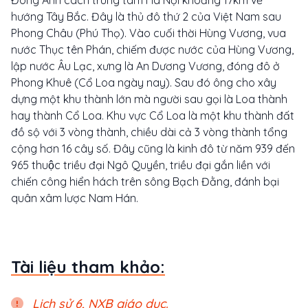
hướng Tây Bắc. Đây là thủ đô thứ 2 của Việt Nam sau
Phong Châu (Phú Thọ). Vào cuối thời Hùng Vương, vua
nước Thục tên Phán, chiếm được nước của Hùng Vương,
lập nước Âu Lạc, xưng là An Dương Vương, đóng đô ở
Phong Khuê (Cổ Loa ngày nay). Sau đó ông cho xây
dựng một khu thành lớn mà người sau gọi là Loa thành
hay thành Cổ Loa. Khu vực Cổ Loa là một khu thành đất
đồ sộ với 3 vòng thành, chiều dài cả 3 vòng thành tổng
cộng hơn 16 cây số. Đây cũng là kinh đô từ năm 939 đến
965 thuộc triều đại Ngô Quyền, triều đại gắn liền với
chiến công hiển hách trên sông Bạch Đằng, đánh bại
quân xâm lược Nam Hán.
Tài liệu tham khảo:
Lịch sử 6, NXB giáo dục.