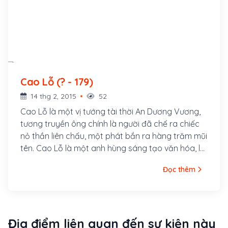
Cao Lỗ (? - 179)
14 thg 2, 2015
52
Cao Lỗ là một vị tướng tài thời An Dương Vương,
tương truyền ông chính là người đã chế ra chiếc
nỏ thần liên chấu, một phát bắn ra hàng trăm mũi
tên. Cao Lỗ là một anh hùng sáng tạo văn hóa, là
biểu tượng của trí tuệ, sức mạnh Việt Nam ngay
Đọc thêm
từ buổi đầu dựng nước, dựng đô.
Địa điểm liên quan đến sự kiện này