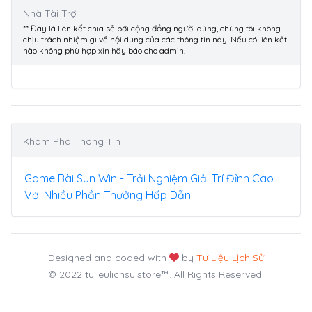
Nhà Tài Trợ
** Đây là liên kết chia sẻ bới cộng đồng người dùng, chúng tôi không
chịu trách nhiệm gì về nội dung của các thông tin này. Nếu có liên kết
nào không phù hợp xin hãy báo cho admin.
Khám Phá Thông Tin
Game Bài Sun Win - Trải Nghiệm Giải Trí Đỉnh Cao
Với Nhiều Phần Thưởng Hấp Dẫn
Designed and coded with
by
Tư Liệu Lịch Sử
© 2022 tulieulichsu.store™. All Rights Reserved.