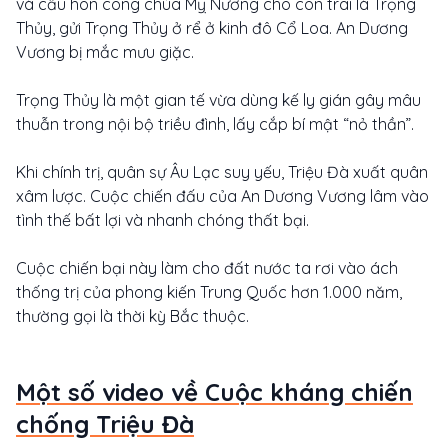
và cầu hôn công chúa Mỵ Nương cho con trai là Trọng
Thủy, gửi Trọng Thủy ở rể ở kinh đô Cổ Loa. An Dương
Vương bị mắc mưu giặc.
Trọng Thủy là một gian tế vừa dùng kế ly gián gây mâu
thuẫn trong nội bộ triều đình, lấy cắp bí mật “nỏ thần”.
Khi chính trị, quân sự Âu Lạc suy yếu, Triệu Đà xuất quân
xâm lược. Cuộc chiến đấu của An Dương Vương lâm vào
tình thế bất lợi và nhanh chóng thất bại.
Cuộc chiến bại này làm cho đất nước ta rơi vào ách
thống trị của phong kiến Trung Quốc hơn 1.000 năm,
thường gọi là thời kỳ Bắc thuộc.
Một số video về Cuộc kháng chiến
chống Triệu Đà