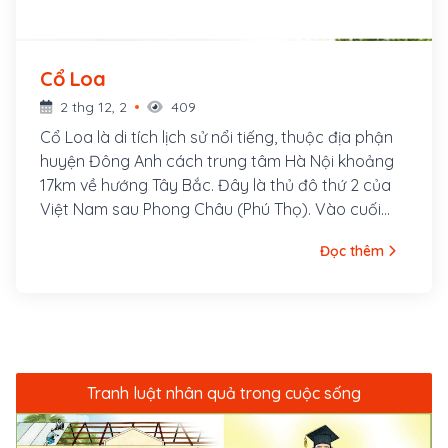
Cổ Loa
2 thg 12, 2
409
Cổ Loa là di tích lịch sử nổi tiếng, thuộc địa phận
huyện Đông Anh cách trung tâm Hà Nội khoảng
17km về hướng Tây Bắc. Đây là thủ đô thứ 2 của
Việt Nam sau Phong Châu (Phú Thọ). Vào cuối
thời Hùng Vương, vua nước Thục tên Phán, chiếm
Đọc thêm
được nước của Hùng Vương, lập nước Âu Lạc,
xưng là An Dương Vương, đóng đô ở Phong Khuê
(Cổ Loa ngày nay). Sau đó ông cho xây dựng
một khu thành lớn mà người sau gọi là Loa thành
hay thành Cổ Loa. Khu vực Cổ Loa là một khu
thành đất đồ sộ với 3 vòng thành, chiều dài cả 3
Tranh luật nhân quả trong cuộc sống
vòng thành tổng cộng hơn 16 cây số. Đây cũng là
kinh đô từ năm 939 đến 965 thuộc triều đại Ngô