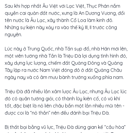
Sau khi hợp nhất Âu Việt với Lạc Việt, Thục Phán nắm
quyền cai quản đất nước, xưng là An Dương Vương, đổi
tên nước là Âu Lạc, xây thành Cổ Loa làm kinh đô.
Những sự kiện này xảy ra vào thế kỷ III, II trước công
nguyên.
Lúc này ở Trung Quốc, nhà Tần sụp đổ, nhà Hán mới lên,
một viên tướng nhà Tần là Triệu Đà lợi dụng tình hình đó,
xây dựng lực lượng, chiếm đất Quảng Đông và Quảng
Tây lập ra nước Nam Việt đóng đô ở đất Quảng Châu
ngày nay và có âm mưu bành trướng xuống phía nam.
Triệu Đà đã nhiều lần xâm lược Âu Lạc, nhưng Âu Lạc lúc
đó có quân tướng giỏi, có thành lũy kiên cố, có vũ khí
tốt, đặc biệt là nỏ liên châu bắn một lần nhiều mũi tên -
được coi là “nỏ thần” nên đều đánh bại Triệu Đà.
Bị thất bại bằng vũ lực, Triệu Đà dùng gian kế “cầu hòa”