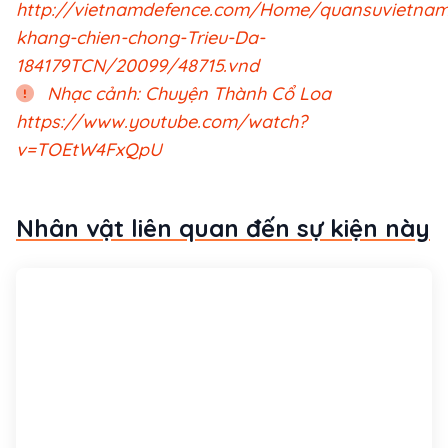
http://vietnamdefence.com/Home/quansuvietnam
khang-chien-chong-Trieu-Da-
184179TCN/20099/48715.vnd
Nhạc cảnh: Chuyện Thành Cổ Loa
https://www.youtube.com/watch?
v=TOEtW4FxQpU
Nhân vật liên quan đến sự kiện này