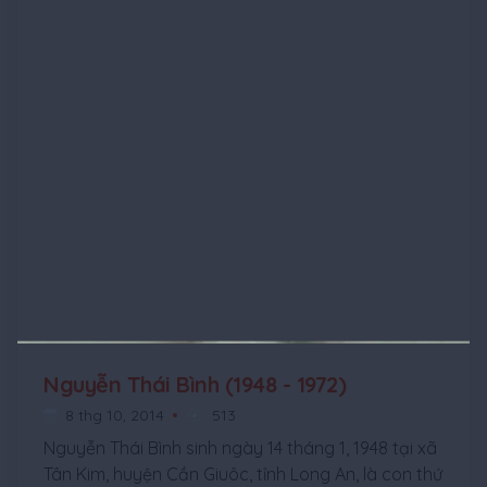
Nguyễn Thái Bình (1948 - 1972)
8 thg 10, 2014
513
Nguyễn Thái Bình sinh ngày 14 tháng 1, 1948 tại xã
Tân Kim, huyện Cần Giuôc, tỉnh Long An, là con thứ