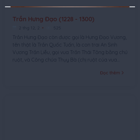
Trần Hưng Đạo (1228 - 1300)
2 thg 12, 2
525
Trần Hưng Đạo còn được gọi là Hưng Đạo Vương,
tên thật là Trần Quốc Tuấn, là con trai An Sinh
Vương Trần Liễu, gọi vua Trần Thái Tông bằng chú
ruột, và Công chúa Thụy Bà (chị ruột của vua
Trần Thái Tông, và là cô ruột Trần Quốc Tuấn) là
Đọc thêm
mẹ nuôi của ông, quê làng Tức Mặc, huyện Mỹ
Lộc, tỉnh Hà Nam Ninh(nay thuộc tỉnh Nam Định).