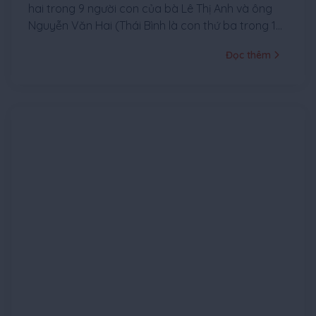
hai trong 9 người con của bà Lê Thị Anh và ông
Nguyễn Văn Hai (Thái Bình là con thứ ba trong 12
người con, trong đó 4 người đã chết nếu tính luôn
Đọc thêm
Thái Bình).