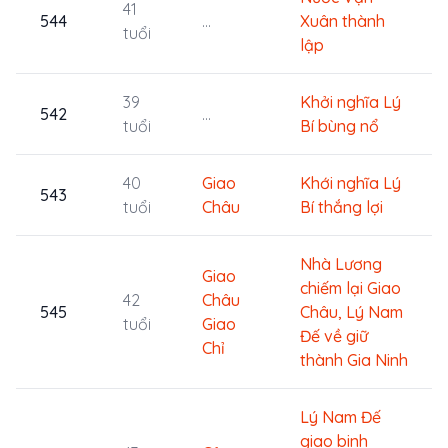
41
544
...
Xuân thành
tuổi
lập
39
Khởi nghĩa Lý
542
...
tuổi
Bí bùng nổ
40
Giao
Khới nghĩa Lý
543
tuổi
Châu
Bí thắng lợi
Nhà Lương
Giao
chiếm lại Giao
42
Châu
545
Châu, Lý Nam
tuổi
Giao
Đế về giữ
Chỉ
thành Gia Ninh
Lý Nam Đế
giao binh