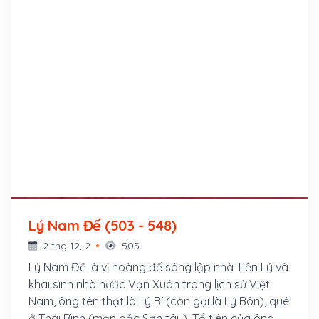
Lý Nam Đế (503 - 548)
2 thg 12, 2
505
Lý Nam Đế là vị hoàng đế sáng lập nhà Tiền Lý và
khai sinh nhà nước Vạn Xuân trong lịch sử Việt
Nam, ông tên thật là Lý Bí (còn gọi là Lý Bôn), quê
ở Thái Bình (mạn bắc Sơn tây). Tổ tiên của ông là