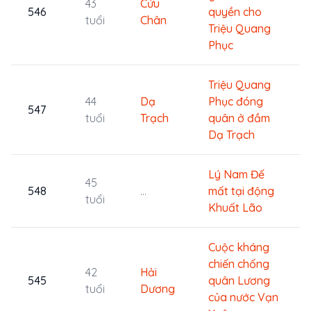
43
Cửu
546
quyền cho
tuổi
Chân
Triệu Quang
Phục
Triệu Quang
44
Dạ
Phục đóng
547
tuổi
Trạch
quân ở đầm
Dạ Trạch
Lý Nam Đế
45
548
...
mất tại động
tuổi
Khuất Lão
Cuộc kháng
chiến chống
42
Hải
545
quân Lương
tuổi
Dương
của nước Vạn