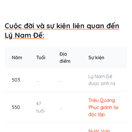
Cuộc đời và sự kiện liên quan đến
Lý Nam Đế:
Địa
Năm
Tuổi
Sự kiện
điểm
Lý Nam Đế
503
...
...
được sinh ra
Triệu Quang
47
550
...
Phục giành lại
tuổi
độc lập
Nước Vạn