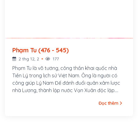
Phạm Tu (476 - 545)
2 thg 12, 2
177
Phạm Tu là võ tướng, công thần khai quốc nhà
Tiền Lý trong lịch sử Việt Nam. Ông là người có
công giúp Lý Nam Đế đánh đuổi quân xâm lược
nhà Lương, thành lập nước Vạn Xuân độc lập.
Theo thần tích, Phạm Tú người ở trang Quang Liệt
Đọc thêm
tức là làng Thanh Liệt, huyện Thanh Trì (tên cũ là
huyện Thanh Đàm), nay thuộc xã Thanh Liệt,
huyện Thanh Trì, Hà Nội, Việt Nam. Nơi sinh ra
Phạm Tu được xác định xưa kia là một xóm bãi vải
tiến vua nằm bên sông Tô Lịch, thuộc thôn Văn