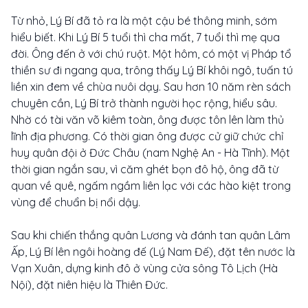
Từ nhỏ, Lý Bí đã tỏ ra là một cậu bé thông minh, sớm
hiểu biết. Khi Lý Bí 5 tuổi thì cha mất, 7 tuổi thì mẹ qua
đời. Ông đến ở với chú ruột. Một hôm, có một vị Pháp tổ
thiền sư đi ngang qua, trông thấy Lý Bí khôi ngô, tuấn tú
liền xin đem về chùa nuôi dạy. Sau hơn 10 năm rèn sách
chuyên cần, Lý Bí trở thành người học rộng, hiểu sâu.
Nhờ có tài văn võ kiêm toàn, ông được tôn lên làm thủ
lĩnh địa phương. Có thời gian ông được cử giữ chức chỉ
huy quân đội ở Đức Châu (nam Nghệ An - Hà Tĩnh). Một
thời gian ngắn sau, vì căm ghét bọn đô hộ, ông đã từ
quan về quê, ngấm ngầm liên lạc với các hào kiệt trong
vùng để chuẩn bị nổi dậy.
Sau khi chiến thắng quân Lương và đánh tan quân Lâm
Ấp, Lý Bí lên ngôi hoàng đế (Lý Nam Đế), đặt tên nước là
Vạn Xuân, dựng kinh đô ở vùng cửa sông Tô Lịch (Hà
Nội), đặt niên hiệu là Thiên Đức.