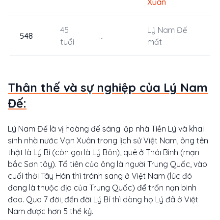
Xuân
45
Lý Nam Đế
548
...
tuổi
mất
Thân thế và sự nghiệp của Lý Nam
Đế:
Lý Nam Đế là vị hoàng đế sáng lập nhà Tiền Lý và khai
sinh nhà nước Vạn Xuân trong lịch sử Việt Nam, ông tên
thật là Lý Bí (còn gọi là Lý Bôn), quê ở Thái Bình (mạn
bắc Sơn tây). Tổ tiên của ông là người Trung Quốc, vào
cuối thời Tây Hán thì tránh sang ở Việt Nam (lúc đó
đang là thuộc địa của Trung Quốc) để trốn nạn binh
đao. Qua 7 đời, đến đời Lý Bí thì dòng họ Lý đã ở Việt
Nam được hơn 5 thế kỷ.