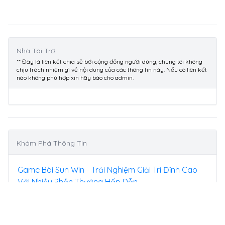
Nhà Tài Trợ
** Đây là liên kết chia sẻ bới cộng đồng người dùng, chúng tôi không
chịu trách nhiệm gì về nội dung của các thông tin này. Nếu có liên kết
nào không phù hợp xin hãy báo cho admin.
Khám Phá Thông Tin
Game Bài Sun Win - Trải Nghiệm Giải Trí Đỉnh Cao
Với Nhiều Phần Thưởng Hấp Dẫn