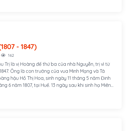
 bên cạnh hồ Trúc Bạch. Năm 1831, Cao Bá Quát thi
au thi Hội bị trượt. Năm 1841, vào Kinh đô Huế giữ
 Bộ Lễ, sau thăng chức Lang trung. Vào cuối năm
c cử đi làm sơ khảo ở Trường thi Hương Thừa Thiên.
 vua Tự Đức nghĩ ông là người tài, sai triệu vào Kinh
ở Hàn Lâm viện, sưu tầm và xếp đặt văn thư. Trong
quan, ông nhiều lần bị trách phạt, giáng chức, thậm
Thiệu trị (1807 - 1847)
ục do tính tình thẳng thắn cương trực
162
 Trị là vị Hoàng đế thứ ba của nhà Nguyễn, trị vì từ
1847. Ông là con trưởng của vua Minh Mạng và Tá
àng hậu Hồ Thị Hoa, sinh ngày 11 tháng 5 năm Đinh
áng 6 năm 1807, tại Huế. 13 ngày sau khi sinh hạ Miên
ẫu của ông mất.