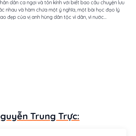
ân dân ca ngợi và tôn kính với biết bao câu chuyện lưu
hác nhau và hàm chứa một ý nghĩa, một bài học đạo lý
 đẹp của vị anh hùng dân tộc vì dân, vì nước...
Nguyễn Trung Trực: