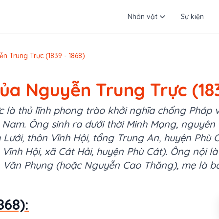
Nhân vật
Sự kiện
n Trung Trực (1839 - 1868)
của Nguyễn Trung Trực (183
 là thủ lĩnh phong trào khởi nghĩa chống Pháp v
t Nam. Ông sinh ra dưới thời Minh Mạng, nguyê
Lưới, thôn Vĩnh Hội, tổng Trung An, huyện Phù C
 Vĩnh Hội, xã Cát Hải, huyện Phù Cát). Ông nội 
 Văn Phụng (hoặc Nguyễn Cao Thăng), mẹ là b
868):