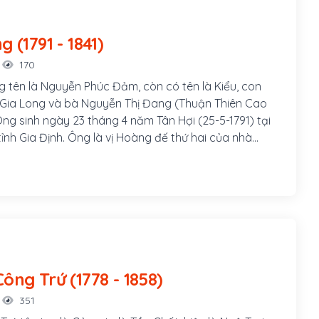
Minh Mạng (1791 - 1841)
170
 tên là Nguyễn Phúc Đảm, còn có tên là Kiểu, con
 Gia Long và bà Nguyễn Thị Đang (Thuận Thiên Cao
ng sinh ngày 23 tháng 4 năm Tân Hợi (25-5-1791) tại
tỉnh Gia Định. Ông là vị Hoàng đế thứ hai của nhà
 triều phong kiến cuối cùng trong lịch sử Việt Nam,
vào tháng Giêng năm Canh Thìn (1820), làm vua được
1840)
Nguyễn Công Trứ (1778 - 1858)
351