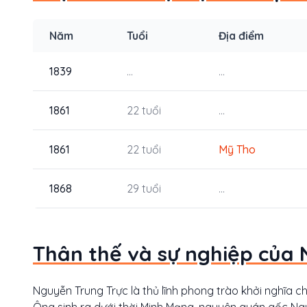
Năm
Tuổi
Địa điểm
1839
...
...
1861
22 tuổi
...
1861
22 tuổi
Mỹ Tho
1868
29 tuổi
...
Thân thế và sự nghiệp của 
Nguyễn Trung Trực là thủ lĩnh phong trào khởi nghĩa 
Ông sinh ra dưới thời Minh Mạng, nguyên quán gốc Ngu