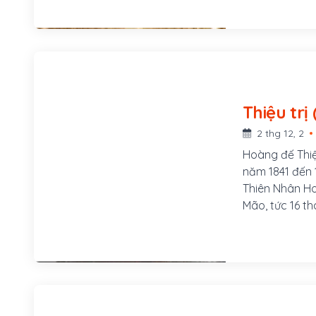
chùa Linh Sơn
đậu Cử nhân, s
chức Hành tẩu
1841, ông đượ
Cuối năm 1847,
cho làm việc 
thời gian làm 
chí chịu tù ng
2 thg 12, 2
Hoàng đế Thiệu
năm 1841 đến 
Thiên Nhân Ho
Mão, tức 16 th
Tông, thân m