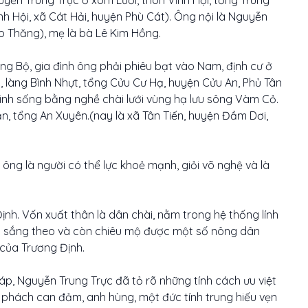
nh Hội, xã Cát Hải, huyện Phù Cát). Ông nội là Nguyễn
 Thăng), mẹ là bà Lê Kim Hồng.
ng Bộ, gia đình ông phải phiêu bạt vào Nam, định cư ở
 làng Bình Nhựt, tổng Cửu Cư Hạ, huyện Cửu An, Phủ Tân
 sinh sống bằng nghề chài lưới vùng hạ lưu sông Vàm Cỏ.
n, tổng An Xuyên.(nay là xã Tân Tiến, huyện Đầm Dơi,
n ông là người có thể lực khoẻ mạnh, giỏi võ nghệ và là
nh. Vốn xuất thân là dân chài, nằm trong hệ thống lính
ốt sắng theo và còn chiêu mộ được một số nông dân
 của Trương Định.
, Nguyễn Trung Trực đã tỏ rõ những tính cách ưu việt
hí phách can đảm, anh hùng, một đức tính trung hiếu vẹn