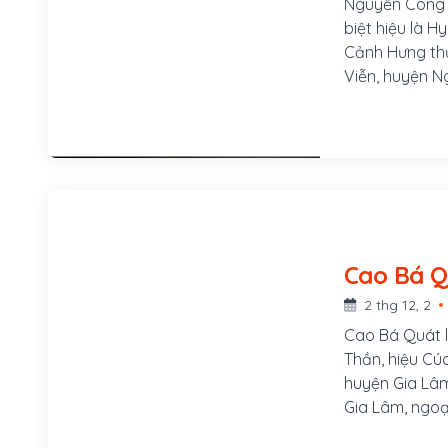
Nguyễn Công Tr
biệt hiệu là H
Cảnh Hưng thứ
Viễn, huyện N
cử nhân năm h
sau thăng làm 
Khi quân đội 
xướng nghĩa c
quê mở trường
đều từ chối.
2 thg 12, 2
Cao Bá Quát là
Thần, hiệu Cúc
huyện Gia Lâm
Gia Lâm, ngoạ
phía Nam thàn