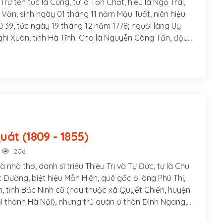
ứ tên tục là Củng, tự là Tồn Chất, hiệu là Ngộ Trai,
y Văn, sinh ngày 01 tháng 11 năm Mậu Tuất, niên hiệu
 39, tức ngày 19 tháng 12 năm 1778; người làng Uy
ghi Xuân, tỉnh Hà Tĩnh. Cha là Nguyễn Công Tấn, đậu
ai mươi bốn tuổi, làm giáo thụ phủ Anh Sơn, Nghệ An,
tri huyện Quỳnh Côi, rồi tri phủ Tiên Hưng, Thái Bình.
Tây Sơn ra Bắc chiếm Thăng Long, Nguyễn Công Tấn
ần vương chống lại, không thành, ông đưa gia đình về
 dạy học. Nguyễn Huệ mấy lần mời ra làm quan, ông
Cao Bá Quát (1809 - 1855)
206
 nhà thơ, danh sĩ triều Thiệu Trị và Tự Đức, tự là Chu
 Đường, biệt hiệu Mẫn Hiên, quê gốc ở làng Phú Thị,
, tỉnh Bắc Ninh cũ (nay thuộc xã Quyết Chiến, huyện
i thành Hà Nội), nhưng trú quán ở thôn Đình Ngang,
h Thăng Long, một thời gian gia đình dời đến gần