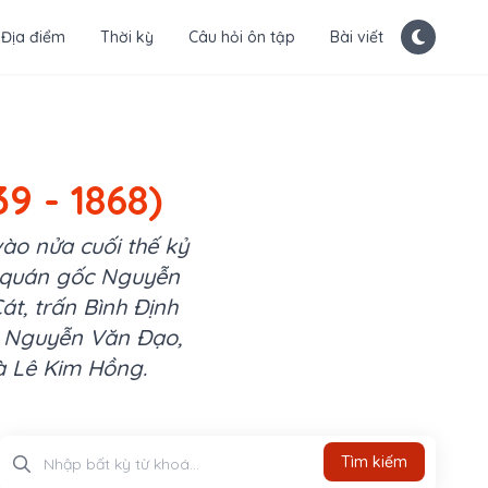
Địa điểm
Thời kỳ
Câu hỏi ôn tập
Bài viết
9 - 1868)
ào nửa cuối thế kỷ
n quán gốc Nguyễn
át, trấn Bình Định
là Nguyễn Văn Đạo,
à Lê Kim Hồng.
Tìm kiếm
Tìm kiếm