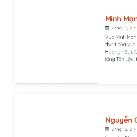
2 thg 12, 2
Vua Minh Mạng
thứ 4 của vua
Hoàng hậu). Ô
làng Tân Lộc, 
Nguyễn, vương
ông lên ngôi 
21 năm (1820-
2 thg 12, 2