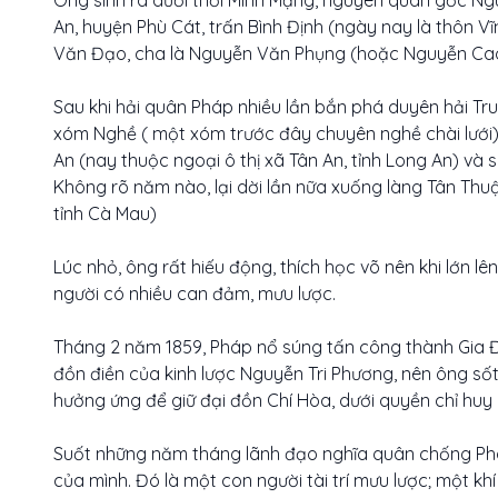
An, huyện Phù Cát, trấn Bình Định (ngày nay là thôn Vĩ
Văn Đạo, cha là Nguyễn Văn Phụng (hoặc Nguyễn Cao
Sau khi hải quân Pháp nhiều lần bắn phá duyên hải Tru
xóm Nghề ( một xóm trước đây chuyên nghề chài lưới),
An (nay thuộc ngoại ô thị xã Tân An, tỉnh Long An) và
Không rõ năm nào, lại dời lần nữa xuống làng Tân Thuậ
tỉnh Cà Mau)
Lúc nhỏ, ông rất hiếu động, thích học võ nên khi lớn lê
người có nhiều can đảm, mưu lược.
Tháng 2 năm 1859, Pháp nổ súng tấn công thành Gia Đị
đồn điền của kinh lược Nguyễn Tri Phương, nên ông s
hưởng ứng để giữ đại đồn Chí Hòa, dưới quyền chỉ huy
Suốt những năm tháng lãnh đạo nghĩa quân chống Pháp
của mình. Đó là một con người tài trí mưu lược; một k