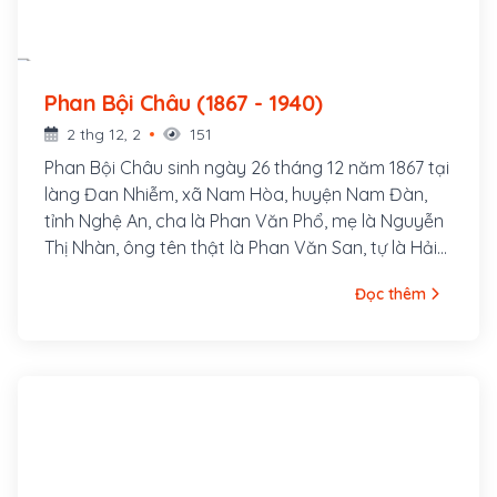
Phan Bội Châu (1867 - 1940)
2 thg 12, 2
151
Phan Bội Châu sinh ngày 26 tháng 12 năm 1867 tại
làng Đan Nhiễm, xã Nam Hòa, huyện Nam Đàn,
tỉnh Nghệ An, cha là Phan Văn Phổ, mẹ là Nguyễn
Thị Nhàn, ông tên thật là Phan Văn San, tự là Hải
Thu, bút hiệu là Sào Nam, Thị Hán, Độc Tỉnh Tử,
Đọc thêm
Việt Điểu, Hãn Mãn Tử, v.v...Ông là một danh sĩ và
là nhà cách mạng Việt Nam, hoạt động trong thời
kỳ Pháp thuộc. Ông đã thành lập phong trào Duy
Tân Hội và khởi xướng phong trào Đông Du.