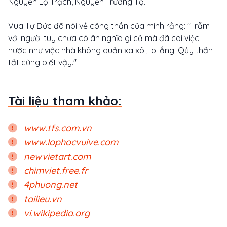
Nguyễn Lộ Trạch, Nguyễn Trường Tộ.
Vua Tự Đức đã nói về công thần của mình rằng: "Trẫm
với người tuy chưa có ân nghĩa gì cả mà đã coi việc
nước như việc nhà không quản xa xôi, lo lắng. Qủy thần
tất cũng biết vậy."
Tài liệu tham khảo:
www.tfs.com.vn
www.lophocvuive.com
newvietart.com
chimviet.free.fr
4phuong.net
tailieu.vn
vi.wikipedia.org