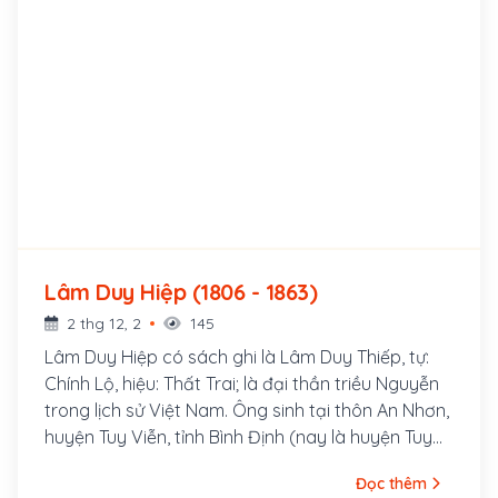
Lâm Duy Hiệp (1806 - 1863)
2 thg 12, 2
145
Lâm Duy Hiệp có sách ghi là Lâm Duy Thiếp, tự:
Chính Lộ, hiệu: Thất Trai; là đại thần triều Nguyễn
trong lịch sử Việt Nam. Ông sinh tại thôn An Nhơn,
huyện Tuy Viễn, tỉnh Bình Định (nay là huyện Tuy
Phước, tỉnh Bình Định). Thuở nhỏ, ông có tiếng là
Đọc thêm
thông minh, nhanh nhẹn. Năm 1828 đời Minh Mạng,