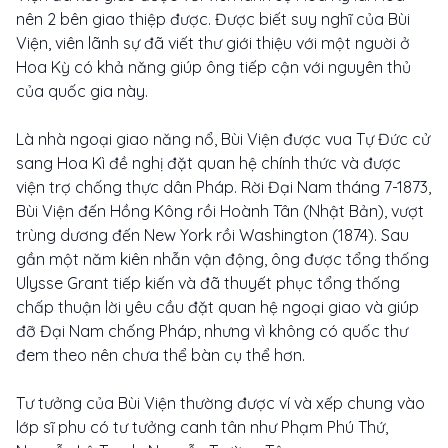
nên 2 bên giao thiệp được. Được biết suy nghĩ của Bùi
Viện, viên lãnh sự đã viết thư giới thiệu với một nguời ở
Hoa Kỳ có khả năng giúp ông tiếp cận với nguyên thủ
của quốc gia này.
Là nhà ngoại giao năng nổ, Bùi Viện được vua Tự Đức cử
sang Hoa Kì đề nghị đặt quan hệ chính thức và được
viện trợ chống thực dân Pháp. Rời Đại Nam tháng 7-1873,
Bùi Viện đến Hồng Kông rồi Hoành Tân (Nhật Bản), vượt
trùng dương đến New York rồi Washington (1874). Sau
gần một năm kiên nhẫn vận động, ông được tổng thống
Ulysse Grant tiếp kiến và đã thuyết phục tổng thống
chấp thuận lời yêu cầu đặt quan hệ ngoại giao và giúp
đỡ Đại Nam chống Pháp, nhưng vì không có quốc thư
đem theo nên chưa thể bàn cụ thể hơn.
Tư tưởng của Bùi Viện thường được ví và xếp chung vào
lớp sĩ phu có tư tưởng canh tân như Phạm Phú Thứ,