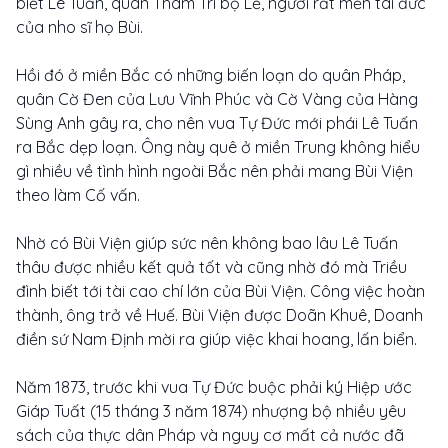
biết Lê Tuấn, quan Tham Tri bộ Lễ, người rất mến tài đức
của nho sĩ họ Bùi.
Hồi đó ở miền Bắc có những biến loạn do quân Pháp,
quân Cờ Đen của Lưu Vĩnh Phúc và Cờ Vàng của Hàng
Sùng Anh gây ra, cho nên vua Tự Đức mới phái Lê Tuấn
ra Bắc dẹp loạn. Ông này quê ở miền Trung không hiểu
gì nhiều về tình hình ngoài Bắc nên phải mang Bùi Viện
theo làm Cố vấn.
Nhờ có Bùi Viện giúp sức nên không bao lâu Lê Tuấn
thâu được nhiều kết quả tốt và cũng nhờ đó mà Triều
đình biết tới tài cao chí lớn của Bùi Viện. Công việc hoàn
thành, ông trở về Huế. Bùi Viện được Doãn Khuê, Doanh
điền sứ Nam Định mời ra giúp việc khai hoang, lấn biển.
Năm 1873, trước khi vua Tự Đức buộc phải ký Hiệp ước
Giáp Tuất (15 tháng 3 năm 1874) nhượng bộ nhiều yêu
sách của thực dân Pháp và nguy cơ mất cả nước đã