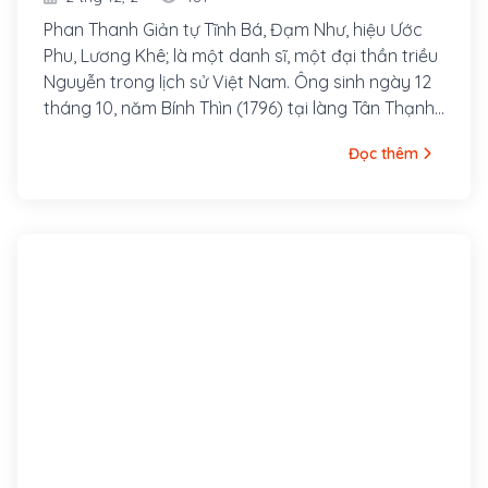
Phan Thanh Giản tự Tĩnh Bá, Đạm Như, hiệu Ước
Phu, Lương Khê; là một danh sĩ, một đại thần triều
Nguyễn trong lịch sử Việt Nam. Ông sinh ngày 12
tháng 10, năm Bính Thìn (1796) tại làng Tân Thạnh,
huyện Vĩnh Bình, phủ Định Viễn, tỉnh Vĩnh Long,
Đọc thêm
nay là xã Bảo Thạnh, huyện Ba Tri, tỉnh Bến Tre.