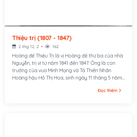
Thiệu trị (1807 - 1847)
2 thg 12, 2
162
Hoàng đế Thiệu Trị là vị Hoàng đế thứ ba của nhà
Nguyễn, trị vì từ năm 1841 đến 1847. Ông là con
trưởng của vua Minh Mạng và Tá Thiên Nhân
Hoàng hậu Hồ Thị Hoa, sinh ngày 11 tháng 5 năm
Đinh Mão, tức 16 tháng 6 năm 1807, tại Huế. 13
Đọc thêm
ngày sau khi sinh hạ Miên Tông, thân mẫu của
ông mất.