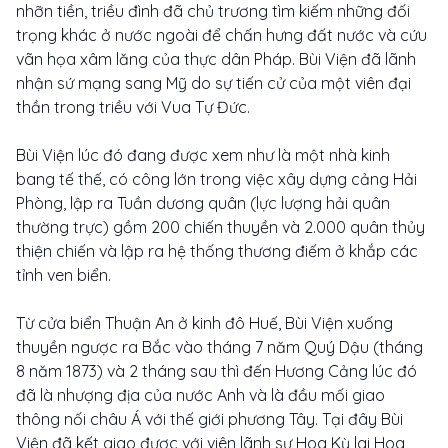
nhỡn tiền, triều đình đã chủ trương tìm kiếm những đối
trọng khác ở nước ngoài để chấn hưng đất nước và cứu
vãn họa xâm lăng của thực dân Pháp. Bùi Viện đã lãnh
nhận sứ mạng sang Mỹ do sự tiến cử của một viên đại
thần trong triều với Vua Tự Đức.
Bùi Viện lúc đó đang được xem như là một nhà kinh
bang tế thế, có công lớn trong việc xây dựng cảng Hải
Phòng, lập ra Tuần dương quân (lực lượng hải quân
thường trực) gồm 200 chiến thuyền và 2.000 quân thủy
thiện chiến và lập ra hệ thống thương điếm ở khắp các
tỉnh ven biển.
Từ cửa biển Thuận An ở kinh đô Huế, Bùi Viện xuống
thuyền ngược ra Bắc vào tháng 7 năm Quý Dậu (tháng
8 năm 1873) và 2 tháng sau thì đến Hương Cảng lúc đó
đã là nhượng địa của nước Anh và là đầu mối giao
thông nối châu Á với thế giới phương Tây. Tại đây Bùi
Viện đã kết giao được với viên lãnh sự Hoa Kỳ lai Hoa