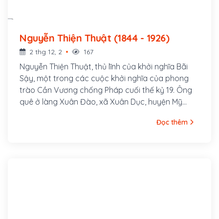
Nguyễn Thiện Thuật (1844 - 1926)
2 thg 12, 2
167
Nguyễn Thiện Thuật, thủ lĩnh của khởi nghĩa Bãi
Sậy, một trong các cuộc khởi nghĩa của phong
trào Cần Vương chống Pháp cuối thế kỷ 19. Ông
quê ở làng Xuân Đào, xã Xuân Dục, huyện Mỹ
Hào, tỉnh Hưng Yên. Ông là con cả của một gia
Đọc thêm
đình nhà nho nghèo, là hậu duệ đời thứ 30 của
Nguyễn Trãi. Cha ông là tú tài Nguyễn Tuy làm
nghề dạy học, các em trai ông là Nguyễn Thiện
Dương và Nguyễn Thiện Kế sau này cũng đều
tham gia khởi nghĩa Bãi Sậy