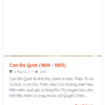
Cao Bá Quát (1809 - 1855)
2 thg 12, 2
206
Cao Bá Quát là nhà thơ, danh sĩ triều Thiệu Trị và
Tự Đức, tự là Chu Thần, hiệu Cúc Đường, biệt hiệu
Mẫn Hiên, quê gốc ở làng Phú Thị, huyện Gia Lâm,
tỉnh Bắc Ninh cũ (nay thuộc xã Quyết Chiến,
huyện Gia Lâm, ngoại thành Hà Nội), nhưng trú