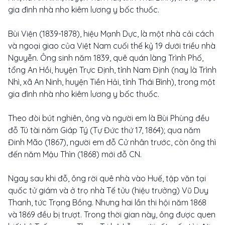
gia đình nhà nho kiêm lương y bốc thuốc.
Bùi Viện (1839-1878), hiệu Mạnh Dực, là một nhà cải cách
và ngoại giao của Việt Nam cuối thế kỷ 19 dưới triều nhà
Nguyễn. Ông sinh năm 1839, quê quán làng Trình Phố,
tổng An Hồi, huyện Trực Định, tỉnh Nam Định (nay là Trình
Nhì, xã An Ninh, huyện Tiền Hải, tỉnh Thái Bình), trong một
gia đình nhà nho kiêm lương y bốc thuốc.
Theo đòi bút nghiên, ông và người em là Bùi Phùng đều
đỗ Tú tài năm Giáp Tý (Tự Đức thứ 17, 1864); qua năm
Đinh Mão (1867), người em đỗ Cử nhân trước, còn ông thì
đến năm Mậu Thìn (1868) mới đỗ CN.
Ngay sau khi đỗ, ông rời quê nhà vào Huế, tập văn tại
quốc tử giám và ở trọ nhà Tế tửu (hiệu trưởng) Vũ Duy
Thanh, tức Trạng Bồng. Nhưng hai lần thi hội năm 1868
và 1869 đều bị trượt. Trong thời gian này, ông được quen