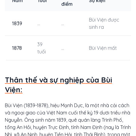
Năm
Tuổi
Sự kiện
điểm
Bùi Viện được
1839
...
...
sinh ra
39
1878
...
Bùi Viện mất
tuổi
Thân thế và sự nghiệp của Bùi
Viện:
Bùi Viện (1839-1878), hiệu Mạnh Dực, là một nhà cải cách
và ngoại giao của Việt Nam cuối thế kỷ 19 dưới triều nhà
Nguyễn. Ông sinh năm 1839, quê quán làng Trình Phố,
tổng An Hồi, huyện Trực Định, tỉnh Nam Định (nay là Trình
Nhì, xã An Ninh, huyện Tiền Hải, tỉnh Thái Bình), trong một