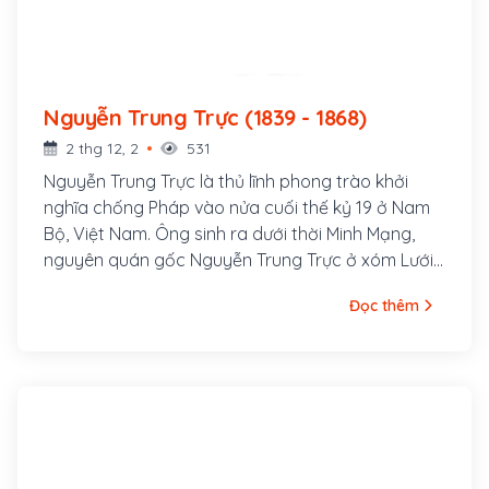
Nguyễn Trung Trực (1839 - 1868)
2 thg 12, 2
531
Nguyễn Trung Trực là thủ lĩnh phong trào khởi
nghĩa chống Pháp vào nửa cuối thế kỷ 19 ở Nam
Bộ, Việt Nam. Ông sinh ra dưới thời Minh Mạng,
nguyên quán gốc Nguyễn Trung Trực ở xóm Lưới,
thôn Vĩnh Hội, tổng Trung An, huyện Phù Cát, trấn
Đọc thêm
Bình Định (ngày nay là thôn Vĩnh Hội, xã Cát Hải,
huyện Phù Cát). Ông nội là Nguyễn Văn Đạo, cha
là Nguyễn Văn Phụng (hoặc Nguyễn Cao Thăng),
mẹ là bà Lê Kim Hồng.