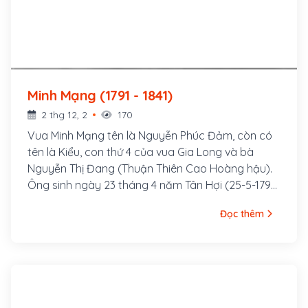
Minh Mạng (1791 - 1841)
2 thg 12, 2
170
Vua Minh Mạng tên là Nguyễn Phúc Đảm, còn có
tên là Kiểu, con thứ 4 của vua Gia Long và bà
Nguyễn Thị Đang (Thuận Thiên Cao Hoàng hậu).
Ông sinh ngày 23 tháng 4 năm Tân Hợi (25-5-1791)
tại làng Tân Lộc, tỉnh Gia Định. Ông là vị Hoàng đế
Đọc thêm
thứ hai của nhà Nguyễn, vương triều phong kiến
cuối cùng trong lịch sử Việt Nam, ông lên ngôi vào
tháng Giêng năm Canh Thìn (1820), làm vua được
21 năm (1820-1840)