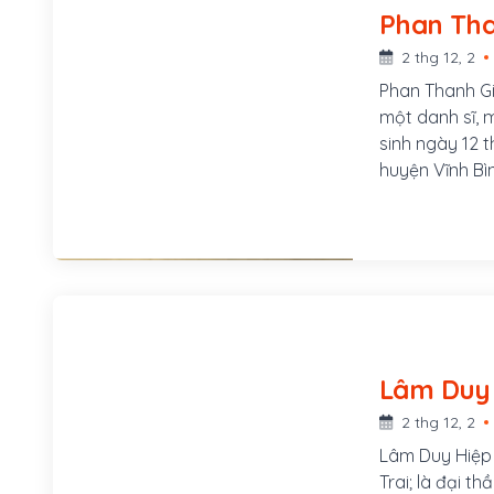
2 thg 12, 2
Phan Thanh Gi
một danh sĩ, 
sinh ngày 12 t
huyện Vĩnh Bìn
huyện Ba Tri, t
2 thg 12, 2
Lâm Duy Hiệp c
Trai; là đại t