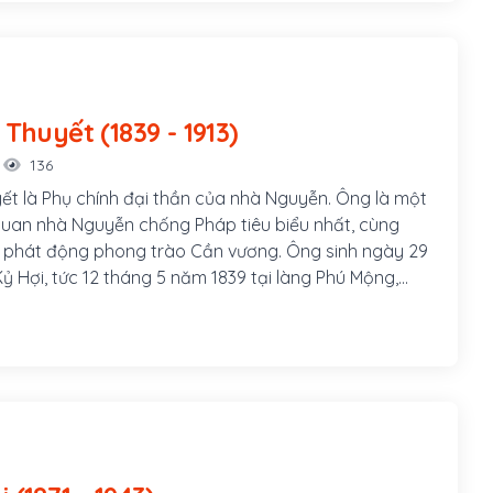
Tôn Thất Thuyết (1839 - 1913)
136
ết là Phụ chính đại thần của nhà Nguyễn. Ông là một
uan nhà Nguyễn chống Pháp tiêu biểu nhất, cùng
 phát động phong trào Cần vương. Ông sinh ngày 29
ỷ Hợi, tức 12 tháng 5 năm 1839 tại làng Phú Mộng,
ạch Yến cạnh Kinh thành Thuận Hóa, nay thuộc thôn
ờng Kim Long, thành phố Huế. Ông là con thứ hai
n Thất Đính và bà Văn Thị Thu, cũng là cháu 5 đời
n vương Nguyễn Phúc Tần.