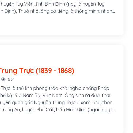
huyện Tuy Viễn, tỉnh Bình Định (nay là huyện Tuy
nh Định). Thuở nhỏ, ông có tiếng là thông minh, nhanh
8 đời Minh Mạng, ông thi đỗ cử nhân, được bổ làm tri
i phủ. Ông làm quan đến chức Thượng thư, sung Cơ mật
 Phụ chánh đại thần.
Nguyễn Trung Trực (1839 - 1868)
531
Trực là thủ lĩnh phong trào khởi nghĩa chống Pháp
hế kỷ 19 ở Nam Bộ, Việt Nam. Ông sinh ra dưới thời
uyên quán gốc Nguyễn Trung Trực ở xóm Lưới, thôn
 Trung An, huyện Phù Cát, trấn Bình Định (ngày nay là
, xã Cát Hải, huyện Phù Cát). Ông nội là Nguyễn Văn
Nguyễn Văn Phụng (hoặc Nguyễn Cao Thăng), mẹ là
g.