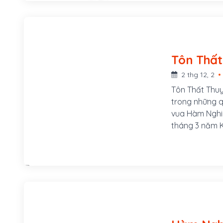
2 thg 12, 2
Tôn Thất Thuy
trong những q
vua Hàm Nghi
tháng 3 năm K
bên bờ sông B
Phú Mộng, phư
của Đề đốc Tô
của chúa Hiề