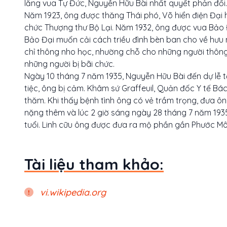
lăng vua Tự Đức, Nguyễn Hữu Bài nhất quyết phản đối.
Năm 1923, ông được thăng Thái phó, Võ hiển điện Đại h
chức Thượng thư Bộ Lại. Năm 1932, ông được vua Bảo
Bảo Đại muốn cải cách triều đình bèn ban cho về hưu m
chỉ thông nho học, nhường chỗ cho những người thôn
những người bị bãi chức.
Ngày 10 tháng 7 năm 1935, Nguyễn Hữu Bài đến dự lễ
tiệc, ông bị cảm. Khâm sứ Graffeuil, Quản đốc Y tế Bác
thăm. Khi thấy bệnh tình ông có vẻ trầm trọng, đưa ô
nặng thêm và lúc 2 giờ sáng ngày 28 tháng 7 năm 1935,
tuổi. Linh cữu ông được đưa ra mộ phần gần Phước Mô
Tài liệu tham khảo:
vi.wikipedia.org