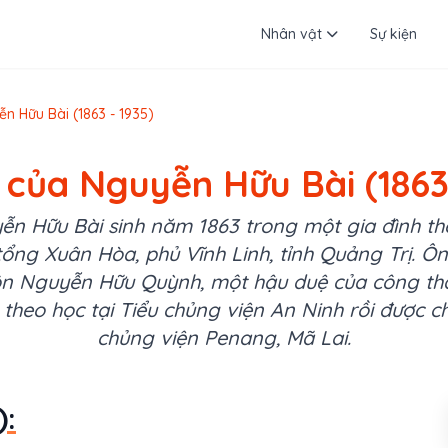
Nhân vật
Sự kiện
n Hữu Bài (1863 - 1935)
 của Nguyễn Hữu Bài (1863
ễn Hữu Bài sinh năm 1863 trong một gia đình t
 tổng Xuân Hòa, phủ Vĩnh Linh, tỉnh Quảng Trị. Ô
ôn Nguyễn Hữu Quỳnh, một hậu duệ của công t
 theo học tại Tiểu chủng viện An Ninh rồi được c
chủng viện Penang, Mã Lai.
):