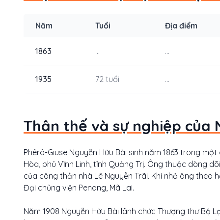
Năm
Tuổi
Địa điểm
1863
...
...
1935
72 tuổi
...
Thân thế và sự nghiệp của 
Phêrô-Giuse Nguyễn Hữu Bài sinh năm 1863 trong một 
Hòa, phủ Vĩnh Linh, tỉnh Quảng Trị. Ông thuộc dòng 
của công thần nhà Lê Nguyễn Trãi. Khi nhỏ ông theo họ
Đại chủng viện Penang, Mã Lai.
Năm 1908 Nguyễn Hữu Bài lãnh chức Thượng thư Bộ Lạ