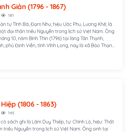
Phan Thanh Giản (1796 - 1867)
181
ản tự Tĩnh Bá, Đạm Như, hiệu Ước Phu, Lương Khê; là
một đại thần triều Nguyễn trong lịch sử Việt Nam. Ông
háng 10, năm Bính Thìn (1796) tại làng Tân Thạnh,
h, phủ Định Viễn, tỉnh Vĩnh Long, nay là xã Bảo Thạnh,
ỉnh Bến Tre.
Lâm Duy Hiệp (1806 - 1863)
145
ó sách ghi là Lâm Duy Thiếp, tự: Chính Lộ, hiệu: Thất
hần triều Nguyễn trong lịch sử Việt Nam. Ông sinh tại