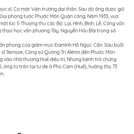
ọc sĩ, Cơ mật Viện trưởng đại thần. Sau đó ông được giữ
 Đại phong tước Phước Môn Quận công. Năm 1933, vua
ột lúc 5 Thượng thư các Bộ: Lại, Hình, Binh, Lễ, Công vốn
g thạo học vấn phương Tây. Nguyễn Hữu Bài trong số
 tấn phong của giám mục Đaminh Hồ Ngọc Cẩn. Sau buổi
 sĩ Terrisse, Công sứ Quảng Trị Alérini đến Phước Môn
ng vào nhà thương Huế điều trị. Nhưng bệnh trở chứng
 ông từ trần tại tư đệ ở Phủ Cam (Huế), hưởng thọ 73
n.