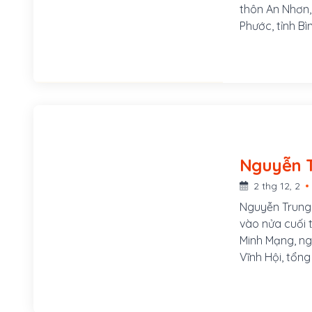
thôn An Nhơn, 
Phước, tỉnh Bì
nhẹn. Năm 182
huyện, rồi tr
viện đại thần,
2 thg 12, 2
Nguyễn Trung 
vào nửa cuối t
Minh Mạng, ng
Vĩnh Hội, tổng
thôn Vĩnh Hội
Đạo, cha là 
bà Lê Kim Hồn