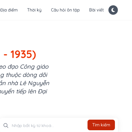
Địa điểm
Thời kỳ
Câu hỏi ôn tập
Bài viết
 - 1935)
heo đạo Công giáo
ng thuộc dòng dõi
hần nhà Lê Nguyễn
huyển tiếp lên Đại
Tìm kiếm
Tìm kiếm