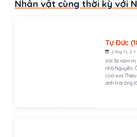
Nhân vật cùng thời kỳ với 
Tự 
2 thg 12, 2
Với 36 năm trị
nhà Nguyễn. Ô
của vua Thiệu 
anh trai ông 
thấp kém, tín
truất khỏi ng
thành vua Tự 
yêu nước nhưn
bi quan.