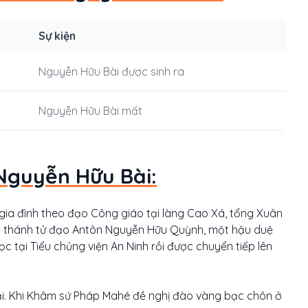
Sự kiện
Nguyễn Hữu Bài được sinh ra
Nguyễn Hữu Bài mất
Nguyễn Hữu Bài:
gia đình theo đạo Công giáo tại làng Cao Xá, tổng Xuân
dõi thánh tử đạo Antôn Nguyễn Hữu Quỳnh, một hậu duệ
c tại Tiểu chủng viện An Ninh rồi được chuyển tiếp lên
i. Khi Khâm sứ Pháp Mahé đề nghị đào vàng bạc chôn ở