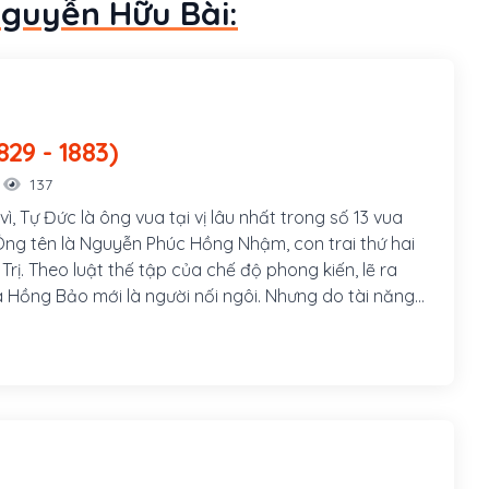
Nguyễn Hữu Bài:
Đức (1829 - 1883)
137
 vì, Tự Đức là ông vua tại vị lâu nhất trong số 13 vua
ng tên là Nguyễn Phúc Hồng Nhậm, con trai thứ hai
Trị. Theo luật thế tập của chế độ phong kiến, lẽ ra
là Hồng Bảo mới là người nối ngôi. Nhưng do tài năng
h khí ngông nghênh nên Hồng Bảo bị vua cha phế
ôi Tiềm để, Hồng Nhậm được đưa lên ngai vàng trở
Đức - một vị vua, một nhà thơ hiền lành, thương dân,
g thể chất yếu đuối, tính cách có phần bạc nhược và