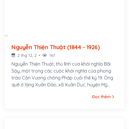
Nguyễn Thiện Thuật (1844 - 1926)
2 thg 12, 2
167
Nguyễn Thiện Thuật, thủ lĩnh của khởi nghĩa Bãi
Sậy, một trong các cuộc khởi nghĩa của phong
trào Cần Vương chống Pháp cuối thế kỷ 19. Ông
quê ở làng Xuân Đào, xã Xuân Dục, huyện Mỹ
Hào, tỉnh Hưng Yên. Ông là con cả của một gia
Đọc thêm
đình nhà nho nghèo, là hậu duệ đời thứ 30 của
Nguyễn Trãi. Cha ông là tú tài Nguyễn Tuy làm
nghề dạy học, các em trai ông là Nguyễn Thiện
Dương và Nguyễn Thiện Kế sau này cũng đều
tham gia khởi nghĩa Bãi Sậy