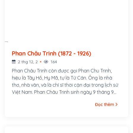
Phan Châu Trinh (1872 - 1926)
2 thg 12, 2
164
Phan Châu Trinh còn được gọi Phan Chu Trinh,
hiệu là Tây Hồ, Hy Mã, tự là Tử Cán. Ông là nhà
thơ, nhà văn, và là chí sĩ thời cận đại trong lịch sử
Việt Nam. Phan Châu Trinh sinh ngày 9 tháng 9
năm 1872, người làng Tây Lộc, huyện Tiên Phước,
Đọc thêm
phủ Tam Kỳ (nay thuộc xã Tam Lộc, huyện Phú
Ninh), tỉnh Quảng Nam, hiệu là Tây Hồ Hy Mã, tự là
Tử Cán. Cha ông là Phan Văn Bình, làm chức Quản
cơ sơn phòng, sau tham gia phong trào Cần