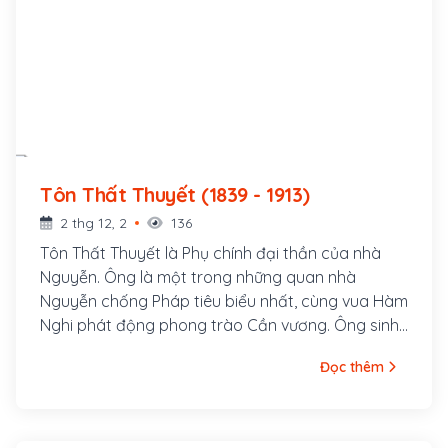
Tôn Thất Thuyết (1839 - 1913)
2 thg 12, 2
136
Tôn Thất Thuyết là Phụ chính đại thần của nhà
Nguyễn. Ông là một trong những quan nhà
Nguyễn chống Pháp tiêu biểu nhất, cùng vua Hàm
Nghi phát động phong trào Cần vương. Ông sinh
ngày 29 tháng 3 năm Kỷ Hợi, tức 12 tháng 5 năm
Đọc thêm
1839 tại làng Phú Mộng, bên bờ sông Bạch Yến
cạnh Kinh thành Thuận Hóa, nay thuộc thôn Phú
Mộng, phường Kim Long, thành phố Huế. Ông là
con thứ hai của Đề đốc Tôn Thất Đính và bà Văn