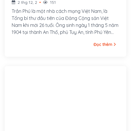
2 thg 12, 2
151
Trần Phú là một nhà cách mạng Việt Nam, là
Tổng bí thư đầu tiên của Đảng Cộng sản Việt
Nam khi mới 26 tuổi. Ông sinh ngày 1 tháng 5 năm
1904 tại thành An Thổ, phủ Tuy An, tỉnh Phú Yên
(nay thuộc xã An Dân, huyện Tuy An, tỉnh Phú Yên).
Đọc thêm
Nguyên quán ông ở làng Tùng Sinh, nay thuộc xã
Tùng Ảnh, huyện Đức Thọ, tỉnh Hà Tĩnh. Cha ông là
cụ Trần Văn Phổ, từng đỗ Giải nguyên. Thời gian
làm Giáo thụ Tuy An đã sinh ra ông tại đây. Thân
mẫu ông là bà Hoàng Thị Cát, người làng Tùng
Anh, huyện Đức Thọ, tỉnh Hà Tĩnh. Ông là con thứ 7
trong gia đình.