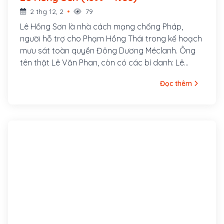
2 thg 12, 2
79
Lê Hồng Sơn là nhà cách mạng chống Pháp,
người hỗ trợ cho Phạm Hồng Thái trong kế hoạch
mưu sát toàn quyền Đông Dương Méclanh. Ông
tên thật Lê Văn Phan, còn có các bí danh: Lê
Hưng Quốc, Võ Hồng Anh, Lê Tản Anh. Quê ông ở
Đọc thêm
làng Xuân Hồ, tổng Xuân Liễu, huyện Nam Đàn,
tỉnh Nghệ An. Năm 1920, ông tham gia vào Việt
Nam Quang phục Hội và được Phan Bội Châu cử
sang Nhật gặp Kỳ Ngoại Hầu Cường Để.