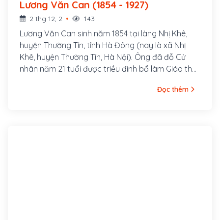
Lương Văn Can (1854 - 1927)
2 thg 12, 2
143
Lương Văn Can sinh năm 1854 tại làng Nhị Khê,
huyện Thường Tín, tỉnh Hà Đông (nay là xã Nhị
Khê, huyện Thường Tín, Hà Nội). Ông đã đỗ Cử
nhân năm 21 tuổi được triều đình bổ làm Giáo thụ
phủ Hoài Đức nhưng ông từ chối.
Đọc thêm