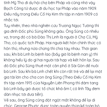
tỉnh Mỹ Tho đi dự hội chợ bên Pháp và cũng nhờ vậy
Bạch Công tử được đi du học tại Pháp vào năm 1909.
Điều nầy trong Điếu Cổ Hạ Kim thi tập in năm 1909 có
nhắc tới.
Tuy nhiên, theo nhà nghiên cứu Trương Ngọc Tường thì
gia đình Đốc phủ Sủng không giàu. Ông Sủng có nhiều
vợ, trong đó có bà Đào Thị Linh là người ở Chợ Cũ, Mỹ
Tho, có quốc tịch Pháp. Hai người kết hôn chính thức có
hôn thú, nhưng nửa chừng thì chia tay nhau. Thời gian
sau, khi bà Linh bị bệnh lao (bấy giờ là bệnh nan y) thì
không hiểu lý do gì hai người tái hợp và kết hôn lại. Sau
đó Đốc phủ Sủng thuê một căn phố ở Sài Gòn để nuôi
bà Linh. Sau khi bà Linh chết khi còn rất trẻ và để lại một
gia tài lớn cho cha con ông Sủng (Theo Điếu Cổ Hạ Kim
thi tập năm 1915 của Nguyễn Liên Phong thì đám tang
bà Linh bấy giờ được tổ chức khá ầm ĩ, có lính Tây đem
dàn nhạc tới đưa tiễn).
Về sau, ông Sủng cũng đột ngột mất không để lại di
chúc. George Phước được toàn quyền thừa kế toàn bộ