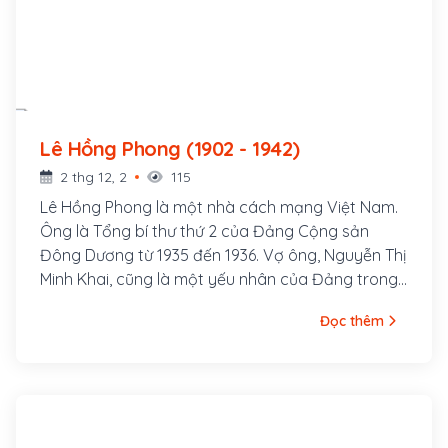
Lê Hồng Phong (1902 - 1942)
2 thg 12, 2
115
Lê Hồng Phong là một nhà cách mạng Việt Nam.
Ông là Tổng bí thư thứ 2 của Đảng Cộng sản
Đông Dương từ 1935 đến 1936. Vợ ông, Nguyễn Thị
Minh Khai, cũng là một yếu nhân của Đảng trong
thời kỳ đầu. Lê Hồng Phong sinh ngày 6 tháng 9
Đọc thêm
năm 1902 trong một gia đình nghèo thuộc xóm
Đông Cửa, thôn Đông Thông, tổng Thông Lạng,
nay là xã Hưng Thông, huyện Hưng Nguyên, tỉnh
Nghệ An. Từ nhỏ cuộc sống ông đã bập bênh
nhiều khó khăn. Song thân ông là ông Lê Huy
Quán và bà Phạm Thị Sau