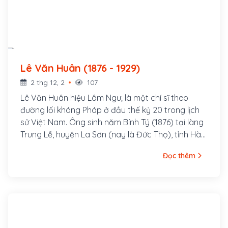
Lê Văn Huân (1876 - 1929)
2 thg 12, 2
107
Lê Văn Huân hiệu Lâm Ngu; là một chí sĩ theo
đường lối kháng Pháp ở đầu thế kỷ 20 trong lịch
sử Việt Nam. Ông sinh năm Bính Tý (1876) tại làng
Trung Lễ, huyện La Sơn (nay là Đức Thọ), tỉnh Hà
Tĩnh. Thân sinh ông là Lê Văn Thống đậu cử nhân,
Đọc thêm
làm Bang biện huyện Tương Dương, tỉnh Nghệ An;
mẹ là Phan Thị Đại, chị ruột Đình nguyên tiến sỹ
Phan Đình Phùng. Lê Văn Huân mồ côi cha lúc 2
tuổi, được mẹ đem về nuôi ở quê ngoại, làng
Đông Thái, xã Việt Yên Hạ (nay là xã Tùng Ảnh).