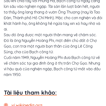
Sau khi chia tay với Phùng Há, Bạch công từ ngày càng
lún sâu vào nghiện ngập. Tài sản lần lượt bán hết, người
ta thấy ông lang thang ở vườn Ông Thượng (nay là Tao
Đàn, Thành phố Hồ Chí Minh). Mặc cho cơn nghiện và đói
khát hành hạ, ông không hề ngửa tay xin xỏ hay nhờ vả
ai.
Sau đó ông được một người thân mang về chăm sóc.
Đó là ông Nguyễn Hoàng Phi, một điền chủ đất ở Chợ
Gạo, con trai một người bạn thân của ông Lê Công
Sủng, cha của Bạch công tử.
Cuối năm 1949, Nguyễn Hoàng Phi đưa Bạch công tử về
về chăm sóc tại gia đình ông ở thị trấn Chợ Gạo. Nhưng
vì hậu quả của nghiện ngập, Bạch công tử mất vào đầu
năm 1950.
Tài liệu tham khảo:
vi.wikipedia.org