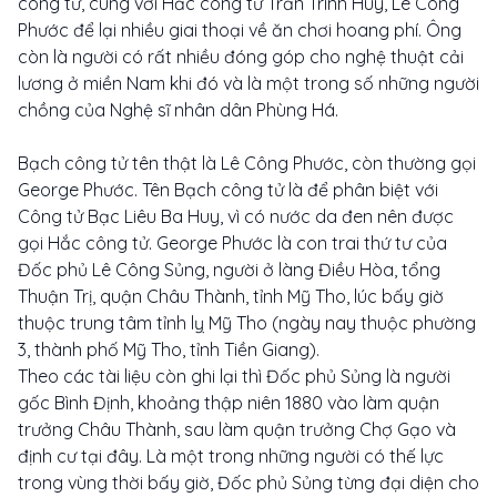
công tử, cùng với Hắc công tử Trần Trinh Huy, Lê Công
Phước để lại nhiều giai thoại về ăn chơi hoang phí. Ông
còn là người có rất nhiều đóng góp cho nghệ thuật cải
lương ở miền Nam khi đó và là một trong số những người
chồng của Nghệ sĩ nhân dân Phùng Há.
Bạch công tử tên thật là Lê Công Phước, còn thường gọi
George Phước. Tên Bạch công tử là để phân biệt với
Công tử Bạc Liêu Ba Huy, vì có nước da đen nên được
gọi Hắc công tử. George Phước là con trai thứ tư của
Đốc phủ Lê Công Sủng, người ở làng Điều Hòa, tổng
Thuận Trị, quận Châu Thành, tỉnh Mỹ Tho, lúc bấy giờ
thuộc trung tâm tỉnh lỵ Mỹ Tho (ngày nay thuộc phường
3, thành phố Mỹ Tho, tỉnh Tiền Giang).
Theo các tài liệu còn ghi lại thì Đốc phủ Sủng là người
gốc Bình Định, khoảng thập niên 1880 vào làm quận
trưởng Châu Thành, sau làm quận trưởng Chợ Gạo và
định cư tại đây. Là một trong những người có thế lực
trong vùng thời bấy giờ, Đốc phủ Sủng từng đại diện cho