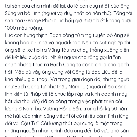
tài sản của cha mình để lại, do là con duy nhất của ông
Sủng và bà Linh (người vợ duy nhất có hôn thú). Tổng tài
sản của George Phước lúc bấy giờ được biết không dưới
1000 mẫu ruộng.
Lúc còn hưng thịnh, Bạch công tử từng tuyên bố ông sẽ
không bao giờ nhờ vả người khác. Nếu có sạt nghiệp thì
ông sẽ lái xe hơi ra Vũng Tàu và chạy thẳng xuống biển
để kết liễu cuộc đời. Nhiều người cho rằng gọi là "ăn
chơi" nhưng thực ra Bạch Công tử cũng chỉ lo cho gánh
hát. Mặc dù vậy ông cùng với Công tử Bạc Liêu để lại
khá nhiều giai thoại. Và trong giai đoạn đó, những người
như Bạch Công tử, như thầy Năm Tú (người nhập cảng
linh kiện từ Pháp về tổ chức lắp ráp và kinh doanh máy
hát đĩa thời đó) đã có công trong việc phát triển cải
lương ở Nam bộ. Vương Hồng Sển, trong hồi ký 50 năm
mê hát của mình cũng viết: "Tôi có nhiều cảm tình riêng
đối với Cậu Tư". Cải lương thất bại cũng là một trong
những nguyễn nhân chính đưa ông đến bờ vực phá sản