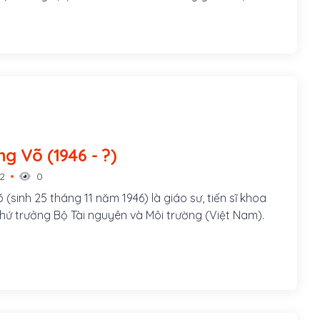
lo học hành đầy đủ.
Đặng Hùng Võ (1946 - ?)
22
0
sinh 25 tháng 11 năm 1946) là giáo sư, tiến sĩ khoa
hứ trưởng Bộ Tài nguyên và Môi trường (Việt Nam).