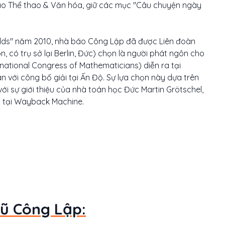
áo Thể thao & Văn hóa, giữ các mục "Câu chuyện ngày
ields" năm 2010, nhà báo Công Lập đã được Liên đoàn
n, có trụ sở lại Berlin, Đức) chọn là người phát ngôn cho
rnational Congress of Mathematicians) diễn ra tại
n với công bố giải tại Ấn Độ. Sự lựa chọn này dựa trên
với sự giới thiệu của nhà toán học Đức Martin Grötschel,
8 tại Wayback Machine.
Vũ Công Lập: