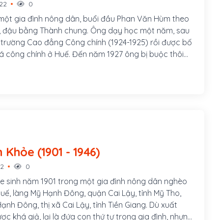
022
0
 một gia đình nông dân, buổi đầu Phan Văn Hùm theo
n, đậu bằng Thành chung. Ông dạy học một năm, sau
 trường Cao đẳng Công chính (1924-1925) rồi được bố
tá công chính ở Huế. Đến năm 1927 ông bị buộc thôi
ộ nữ sinh trường Đồng Khánh (Huế) bãi khóa nhân đám
u Trinh.
Phan Văn Khỏe (1901 - 1946)
22
0
 sinh năm 1901 trong một gia đình nông dân nghèo
ế, làng Mỹ Hạnh Đông, quận Cai Lậy, tỉnh Mỹ Tho,
ạnh Đông, thị xã Cai Lậy, tỉnh Tiền Giang. Dù xuất
c khá giả, lại là đứa con thứ tư trong gia đình, nhưng