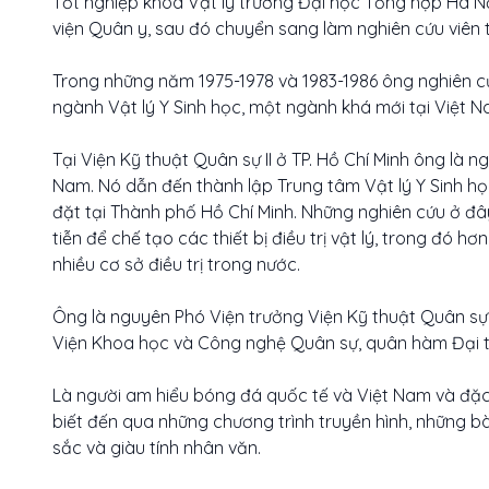
Tốt nghiệp khoa Vật lý trường Đại học Tổng hợp Hà Nộ
viện Quân y, sau đó chuyển sang làm nghiên cứu viên
Trong những năm 1975-1978 và 1983-1986 ông nghiên 
ngành Vật lý Y Sinh học, một ngành khá mới tại Việt N
Tại Viện Kỹ thuật Quân sự II ở TP. Hồ Chí Minh ông là n
Nam. Nó dẫn đến thành lập Trung tâm Vật lý Y Sinh 
đặt tại Thành phố Hồ Chí Minh. Những nghiên cứu ở đâ
tiễn để chế tạo các thiết bị điều trị vật lý, trong đó 
nhiều cơ sở điều trị trong nước.
Ông là nguyên Phó Viện trưởng Viện Kỹ thuật Quân sự I
Viện Khoa học và Công nghệ Quân sự, quân hàm Đại t
Là người am hiểu bóng đá quốc tế và Việt Nam và đ
biết đến qua những chương trình truyền hình, những bài
sắc và giàu tính nhân văn.