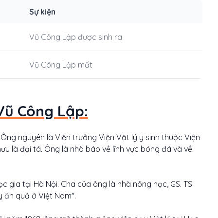
Sự kiện
Vũ Công Lập được sinh ra
Vũ Công Lập mất
Vũ Công Lập:
 Ông nguyên là Viện trưởng Viện Vật lý y sinh thuộc Viện
 là đại tá. Ông là nhà báo về lĩnh vực bóng đá và về
c gia tại Hà Nội. Cha của ông là nhà nông học, GS. TS
y ăn quả ở Việt Nam".