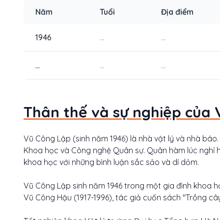
Năm
Tuổi
Địa điểm
1946
...
...
...
...
...
Thân thế và sự nghiệp của 
Vũ Công Lập (sinh năm 1946) là nhà vật lý và nhà báo.
Khoa học và Công nghệ Quân sự. Quân hàm lúc nghỉ hưu
khoa học với những bình luận sắc sảo và dí dỏm.
Vũ Công Lập sinh năm 1946 trong một gia đình khoa họ
Vũ Công Hậu (1917-1996), tác giả cuốn sách "Trồng câ