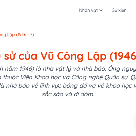
Nhân vật
Sự kiện
ng Lập (1946 - ?)
 sử của Vũ Công Lập (1946
h năm 1946) là nhà vật lý và nhà báo. Ông nguy
nh thuộc Viện Khoa học và Công nghệ Quân sự. 
 là nhà báo về lĩnh vực bóng đá và về khoa học 
sắc sảo và dí dỏm.