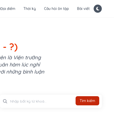
Địa điểm
Thời kỳ
Câu hỏi ôn tập
Bài viết
 - ?)
ên là Viện trưởng
Quân hàm lúc nghỉ
với những bình luận
Tìm kiếm
Tìm kiếm