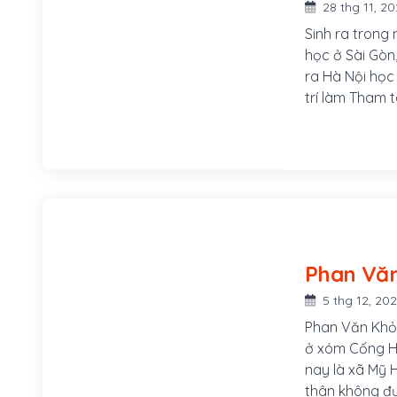
28 thg 11, 2
Sinh ra trong
học ở Sài Gò
ra Hà Nội học
trí làm Tham 
việc vì ủng h
tang Phan Châ
5 thg 12, 20
Phan Văn Khỏe
ở xóm Cống Hu
nay là xã Mỹ H
thân không đượ