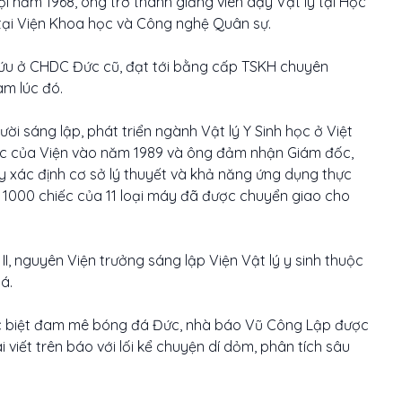
i năm 1968, ông trở thành giảng viên dạy Vật lý tại Học
 tại Viện Khoa học và Công nghệ Quân sự.
cứu ở CHDC Đức cũ, đạt tới bằng cấp TSKH chuyên
am lúc đó.
gười sáng lập, phát triển ngành Vật lý Y Sinh học ở Việt
học của Viện vào năm 1989 và ông đảm nhận Giám đốc,
y xác định cơ sở lý thuyết và khả năng ứng dụng thực
hơn 1000 chiếc của 11 loại máy đã được chuyển giao cho
I, nguyên Viện trưởng sáng lập Viện Vật lý y sinh thuộc
á.
ặc biệt đam mê bóng đá Đức, nhà báo Vũ Công Lập được
 viết trên báo với lối kể chuyện dí dỏm, phân tích sâu