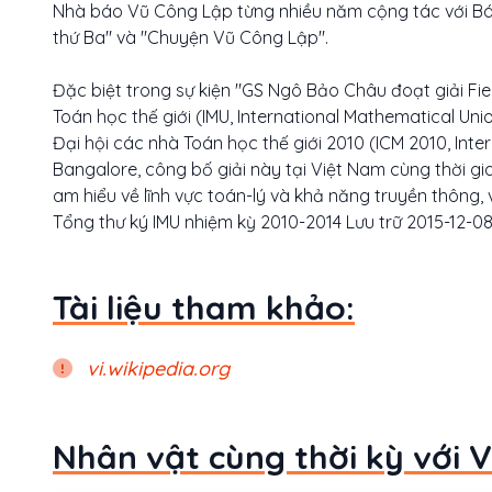
Nhà báo Vũ Công Lập từng nhiều năm cộng tác với B
thứ Ba" và "Chuyện Vũ Công Lập".
Đặc biệt trong sự kiện "GS Ngô Bảo Châu đoạt giải F
Toán học thế giới (IMU, International Mathematical Unio
Đại hội các nhà Toán học thế giới 2010 (ICM 2010, Inte
Bangalore, công bố giải này tại Việt Nam cùng thời gia
am hiểu về lĩnh vực toán-lý và khả năng truyền thông, 
Tổng thư ký IMU nhiệm kỳ 2010-2014 Lưu trữ 2015-12-0
Tài liệu tham khảo:
vi.wikipedia.org
Nhân vật cùng thời kỳ với 