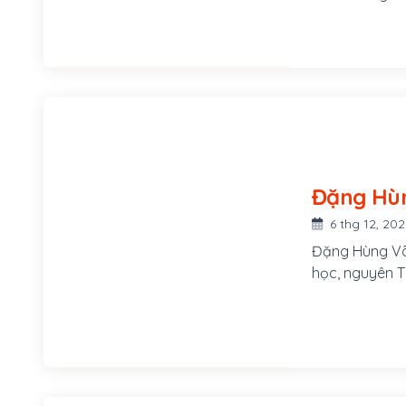
ông vẫn được 
6 thg 12, 20
Đặng Hùng Võ (
học, nguyên T