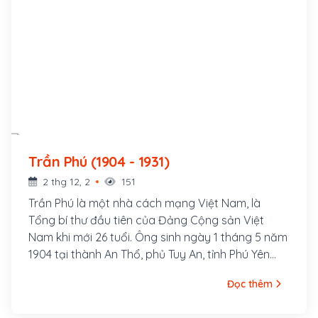
Trần Phú (1904 - 1931)
2 thg 12, 2
151
Trần Phú là một nhà cách mạng Việt Nam, là
Tổng bí thư đầu tiên của Đảng Cộng sản Việt
Nam khi mới 26 tuổi. Ông sinh ngày 1 tháng 5 năm
1904 tại thành An Thổ, phủ Tuy An, tỉnh Phú Yên
(nay thuộc xã An Dân, huyện Tuy An, tỉnh Phú Yên).
Đọc thêm
Nguyên quán ông ở làng Tùng Sinh, nay thuộc xã
Tùng Ảnh, huyện Đức Thọ, tỉnh Hà Tĩnh. Cha ông là