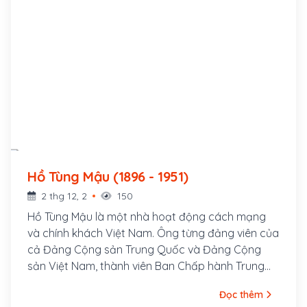
Hồ Tùng Mậu (1896 - 1951)
2 thg 12, 2
150
Hồ Tùng Mậu là một nhà hoạt động cách mạng
và chính khách Việt Nam. Ông từng đảng viên của
cả Đảng Cộng sản Trung Quốc và Đảng Cộng
sản Việt Nam, thành viên Ban Chấp hành Trung
ương Đảng Cộng sản Việt Nam, Tổng Thanh tra
Đọc thêm
Ban Thanh tra Chính phủ. Ông tên thật là Hồ Bá