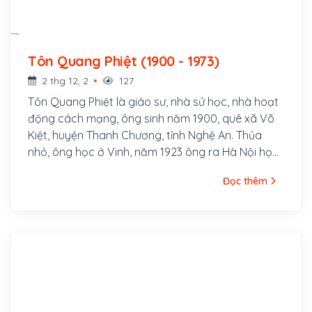
Tôn Quang Phiệt (1900 - 1973)
2 thg 12, 2
127
Tôn Quang Phiệt là giáo sư, nhà sử học, nhà hoạt
động cách mạng, ông sinh năm 1900, quê xã Võ
Kiệt, huyện Thanh Chương, tỉnh Nghệ An. Thủa
nhỏ, ông học ở Vinh, năm 1923 ông ra Hà Nội học
Cao đẳng Sư phạm Đông Dương. Tại đây ông
Đọc thêm
tham gia vận động thành lập Đảng Phục Việt
(sau đổi thành Tân Việt, tiền thân của Đông
Dương Cộng sản Liên đoàn).