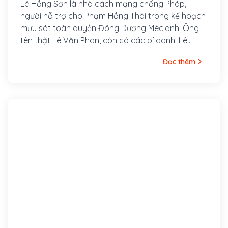
Lê Hồng Sơn là nhà cách mạng chống Pháp,
người hỗ trợ cho Phạm Hồng Thái trong kế hoạch
mưu sát toàn quyền Đông Dương Méclanh. Ông
tên thật Lê Văn Phan, còn có các bí danh: Lê
Hưng Quốc, Võ Hồng Anh, Lê Tản Anh. Quê ông ở
Đọc thêm
làng Xuân Hồ, tổng Xuân Liễu, huyện Nam Đàn,
tỉnh Nghệ An. Năm 1920, ông tham gia vào Việt
Nam Quang phục Hội và được Phan Bội Châu cử
sang Nhật gặp Kỳ Ngoại Hầu Cường Để.