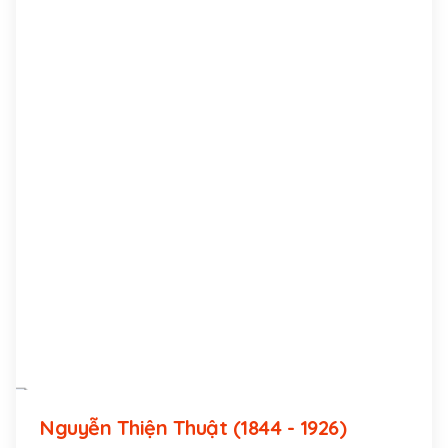
Lê Thị Chung, con gái nhà vọng tộc, thông thạo
chữ Hán, ở làng Phú Lâm, huyện Tiên Phước.
Nguyễn Thiện Thuật (1844 - 1926)