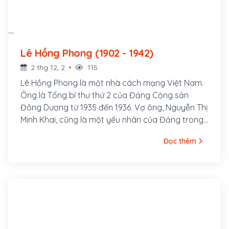
Lê Hồng Phong (1902 - 1942)
2 thg 12, 2
115
Lê Hồng Phong là một nhà cách mạng Việt Nam.
Ông là Tổng bí thư thứ 2 của Đảng Cộng sản
Đông Dương từ 1935 đến 1936. Vợ ông, Nguyễn Thị
Minh Khai, cũng là một yếu nhân của Đảng trong
thời kỳ đầu. Lê Hồng Phong sinh ngày 6 tháng 9
Đọc thêm
năm 1902 trong một gia đình nghèo thuộc xóm
Đông Cửa, thôn Đông Thông, tổng Thông Lạng,
nay là xã Hưng Thông, huyện Hưng Nguyên, tỉnh
Nghệ An. Từ nhỏ cuộc sống ông đã bập bênh
nhiều khó khăn. Song thân ông là ông Lê Huy
Quán và bà Phạm Thị Sau