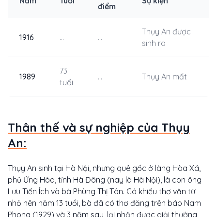
Năm
Tuổi
Sự kiện
điểm
Thụy An được
1916
...
...
sinh ra
73
1989
...
Thụy An mất
tuổi
Thân thế và sự nghiệp của Thụy
An:
Thụy An sinh tại Hà Nội, nhưng quê gốc ở làng Hòa Xá,
phủ Ứng Hòa, tỉnh Hà Đông (nay là Hà Nội), là con ông
Lưu Tiến Ích và bà Phùng Thị Tôn. Có khiếu thơ văn từ
nhỏ nên năm 13 tuổi, bà đã có thơ đăng trên báo Nam
Phong (1929) và 3 năm sau, lại nhận được giải thưởng