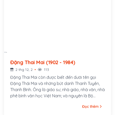
Đặng Thai Mai (1902 - 1984)
2 thg 12, 2
113
Đặng Thai Mai còn được biết đến dưới tên gọi
Đặng Thái Mai và những bút danh Thanh Tuyền,
Thanh Bình. Ông là giáo sư, nhà giáo, nhà văn, nhà
phê bình văn học Việt Nam; và nguyên là Bộ
trưởng Bộ Giáo dục, Viện trưởng đầu tiên của
Đọc thêm
Viện Văn học Việt Nam. Ông sinh năm 1902 tại
làng Lương Điền (nay là Thanh Xuân), huyện