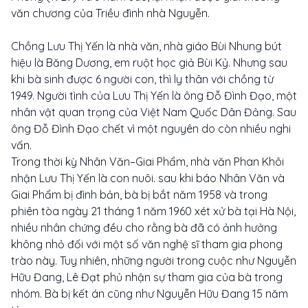
văn chương của Triều đình nhà Nguyễn.
Chồng Lưu Thị Yến là nhà văn, nhà giáo Bùi Nhung bút
hiệu là Băng Dương, em ruột học giả Bùi Kỷ. Nhưng sau
khi bà sinh được 6 người con, thì ly thân với chồng từ
1949. Người tình của Lưu Thị Yến là ông Đỗ Đình Đạo, một
nhân vật quan trọng của Việt Nam Quốc Dân Đảng. Sau
ông Đỗ Đình Đạo chết vì một nguyên do còn nhiều nghi
vấn.
Trong thời kỳ Nhân Văn–Giai Phẩm, nhà văn Phan Khôi
nhận Lưu Thị Yến là con nuôi. sau khi báo Nhân Văn và
Giai Phẩm bị đình bản, bà bị bắt năm 1958 và trong
phiên tòa ngày 21 tháng 1 năm 1960 xét xử bà tại Hà Nội,
nhiều nhân chứng đều cho rằng bà đã có ảnh hưởng
không nhỏ đối với một số văn nghệ sĩ tham gia phong
trào này. Tuy nhiên, những người trong cuộc như Nguyễn
Hữu Đang, Lê Đạt phủ nhận sự tham gia của bà trong
nhóm. Bà bị kết án cũng như Nguyễn Hữu Đang 15 năm