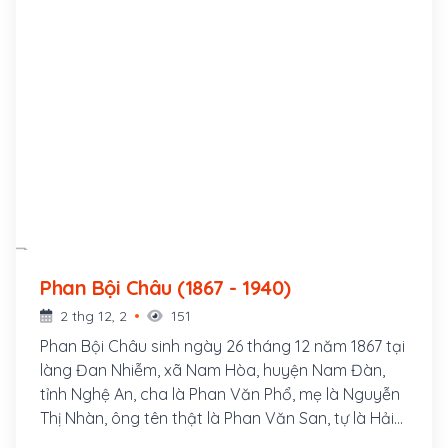
Phan Bội Châu (1867 - 1940)
2 thg 12, 2
151
Phan Bội Châu sinh ngày 26 tháng 12 năm 1867 tại
làng Đan Nhiễm, xã Nam Hòa, huyện Nam Đàn,
tỉnh Nghệ An, cha là Phan Văn Phổ, mẹ là Nguyễn
Thị Nhàn, ông tên thật là Phan Văn San, tự là Hải
Thu, bút hiệu là Sào Nam, Thị Hán, Độc Tỉnh Tử,