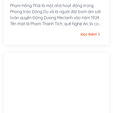
Phạm Hồng Thái là một nhà hoạt động trong
Phong trào Đông Du và là người đặt bom ám sát
toàn quyền Đông Dương Meclanh vào năm 1924.
Tên thật là Phạm Thành Tích, quê Nghệ An, là con
quan Huấn đạo Phạm Thành Mỹ. Ông cùng với
Đọc thêm
một nhóm thanh niên có tâm huyết theo Vương
Thúc Oánh (thành viên Việt Nam Quang phục
Hội) vượt biên qua Xiêm (Thái Lan) rồi sang
Quảng Châu (Trung Quốc) khoảng cuối năm 1918.
Tháng 4 năm 1924, ông gia nhập Tâm Tâm Xã do
Hồ Tùng Mậu, Lê Hồng Sơn thành lập