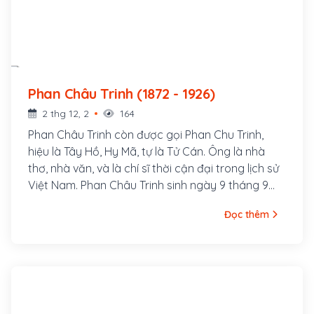
Phan Châu Trinh (1872 - 1926)
2 thg 12, 2
164
Phan Châu Trinh còn được gọi Phan Chu Trinh,
hiệu là Tây Hồ, Hy Mã, tự là Tử Cán. Ông là nhà
thơ, nhà văn, và là chí sĩ thời cận đại trong lịch sử
Việt Nam. Phan Châu Trinh sinh ngày 9 tháng 9
năm 1872, người làng Tây Lộc, huyện Tiên Phước,
Đọc thêm
phủ Tam Kỳ (nay thuộc xã Tam Lộc, huyện Phú
Ninh), tỉnh Quảng Nam, hiệu là Tây Hồ Hy Mã, tự là
Tử Cán. Cha ông là Phan Văn Bình, làm chức Quản
cơ sơn phòng, sau tham gia phong trào Cần
Vương trong tỉnh, làm Chuyển vận sứ đồn A Bá
(Tiên Phước) phụ trách việc quân lương. Mẹ ông là