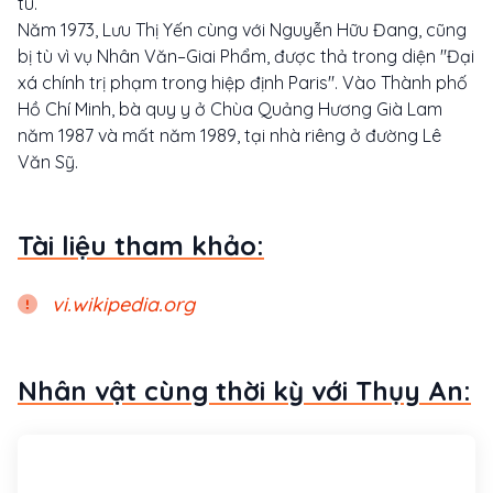
tù.
Năm 1973, Lưu Thị Yến cùng với Nguyễn Hữu Đang, cũng
bị tù vì vụ Nhân Văn–Giai Phẩm, được thả trong diện "Đại
xá chính trị phạm trong hiệp định Paris". Vào Thành phố
Hồ Chí Minh, bà quy y ở Chùa Quảng Hương Già Lam
năm 1987 và mất năm 1989, tại nhà riêng ở đường Lê
Văn Sỹ.
Tài liệu tham khảo:
vi.wikipedia.org
Nhân vật cùng thời kỳ với Thụy An: