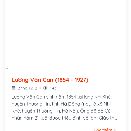
Lương Văn Can (1854 - 1927)
2 thg 12, 2
143
Lương Văn Can sinh năm 1854 tại làng Nhị Khê,
huyện Thường Tín, tỉnh Hà Đông (nay là xã Nhị
Khê, huyện Thường Tín, Hà Nội). Ông đã đỗ Cử
nhân năm 21 tuổi được triều đình bổ làm Giáo thụ
phủ Hoài Đức nhưng ông từ chối.
Đọc thêm