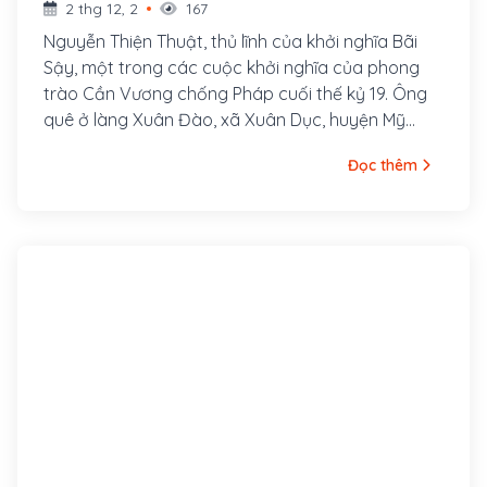
2 thg 12, 2
167
Nguyễn Thiện Thuật, thủ lĩnh của khởi nghĩa Bãi
Sậy, một trong các cuộc khởi nghĩa của phong
trào Cần Vương chống Pháp cuối thế kỷ 19. Ông
quê ở làng Xuân Đào, xã Xuân Dục, huyện Mỹ
Hào, tỉnh Hưng Yên. Ông là con cả của một gia
Đọc thêm
đình nhà nho nghèo, là hậu duệ đời thứ 30 của
Nguyễn Trãi. Cha ông là tú tài Nguyễn Tuy làm
nghề dạy học, các em trai ông là Nguyễn Thiện
Dương và Nguyễn Thiện Kế sau này cũng đều
tham gia khởi nghĩa Bãi Sậy