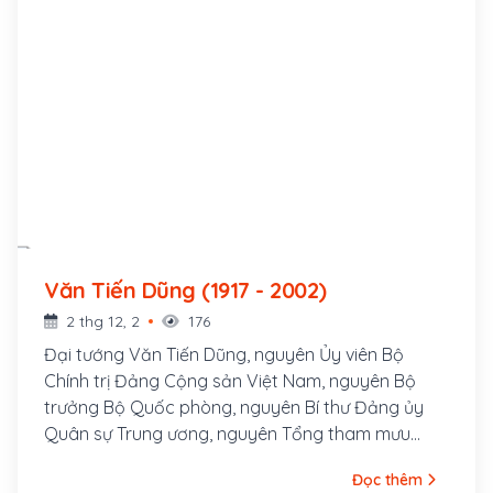
Văn Tiến Dũng (1917 - 2002)
2 thg 12, 2
176
Đại tướng Văn Tiến Dũng, nguyên Ủy viên Bộ
Chính trị Đảng Cộng sản Việt Nam, nguyên Bộ
trưởng Bộ Quốc phòng, nguyên Bí thư Đảng ủy
Quân sự Trung ương, nguyên Tổng tham mưu
trưởng Quân đội Nhân dân Việt Nam (1954 –
Đọc thêm
1978), nguyên Tư lệnh Chiến dịch Hồ Chí Minh lịch