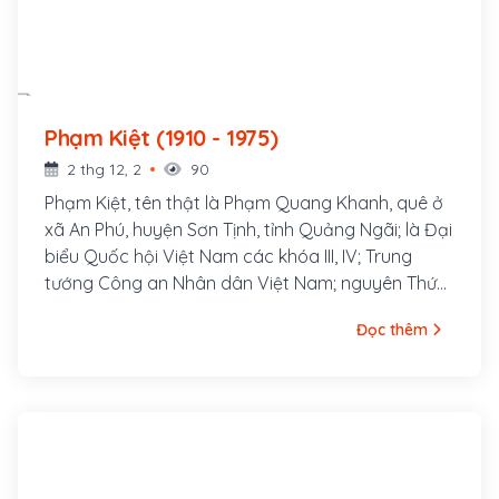
Phạm Kiệt (1910 - 1975)
2 thg 12, 2
90
Phạm Kiệt, tên thật là Phạm Quang Khanh, quê ở
xã An Phú, huyện Sơn Tịnh, tỉnh Quảng Ngãi; là Đại
biểu Quốc hội Việt Nam các khóa III, IV; Trung
tướng Công an Nhân dân Việt Nam; nguyên Thứ
trưởng Bộ Công an, Tư lệnh kiêm Chính ủy Lực
Đọc thêm
lượng Công an nhân dân vũ trang.