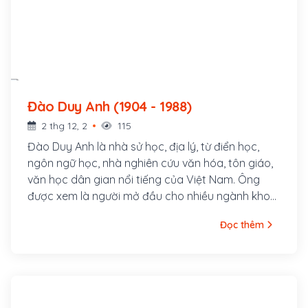
Đào Duy Anh (1904 - 1988)
2 thg 12, 2
115
Đào Duy Anh là nhà sử học, địa lý, từ điển học,
ngôn ngữ học, nhà nghiên cứu văn hóa, tôn giáo,
văn học dân gian nổi tiếng của Việt Nam. Ông
được xem là người mở đầu cho nhiều ngành khoa
học xã hội Việt Nam. Đào Duy Anh sinh ngày 25
Đọc thêm
tháng 4, 1904 tại Thanh Hóa, tuy nhiên dòng họ
của ông vốn gốc ở làng Khúc Thủy, tổng Tả
Thanh Oai, huyện Thanh Oai, tỉnh Hà Tây (nay là
huyện Thanh Oai, thành phố Hà Nội)