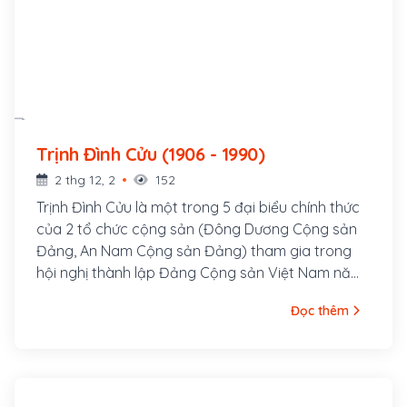
Trịnh Đình Cửu (1906 - 1990)
2 thg 12, 2
152
Trịnh Đình Cửu là một trong 5 đại biểu chính thức
của 2 tổ chức cộng sản (Đông Dương Cộng sản
Đảng, An Nam Cộng sản Đảng) tham gia trong
hội nghị thành lập Đảng Cộng sản Việt Nam năm
1930, dưới sự chủ trì của Nguyễn Ái Quốc. Ông là
Đọc thêm
người đứng đầu Ban Chấp hành Trung ương Đảng
khi Đảng được thành lập với cương vị Phụ trách
Ban Chấp hành Trung ương Lâm thời Đảng Cộng
sản Việt Nam từ tháng 2 đến tháng 10 năm 1930.