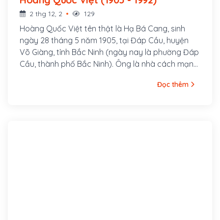
2 thg 12, 2
129
Hoàng Quốc Việt tên thật là Hạ Bá Cang, sinh
ngày 28 tháng 5 năm 1905, tại Đáp Cầu, huyện
Võ Giàng, tỉnh Bắc Ninh (ngày nay là phường Đáp
Cầu, thành phố Bắc Ninh). Ông là nhà cách mạng,
chính trị gia, nguyên Bí thư Tổng bộ Việt Minh, Chủ
Đọc thêm
tịch Tổng Công đoàn Việt Nam, Viện trưởng Viện
Kiểm sát Nhân dân Tối cao, Chủ tịch Ủy ban
Trung ương Mặt trận Tổ quốc Việt Nam, Bí thư Xứ
ủy Bắc Kỳ.