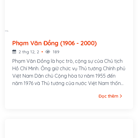
Phạm Văn Đồng (1906 - 2000)
2 thg 12, 2
189
Phạm Văn Đồng là học trò, cộng sự của Chủ tịch
Hồ Chí Minh. Ông giữ chức vụ Thủ tướng Chính phủ
Việt Nam Dân chủ Cộng hòa từ năm 1955 đến
năm 1976 và Thủ tướng của nước Việt Nam thống
nhất từ năm 1976 (từ năm 1981 gọi là Chủ tịch Hội
Đọc thêm
đồng Bộ trưởng) cho đến khi nghỉ hưu năm 1987.
Ông có tên gọi thân mật là "Tô", đây từng là bí
danh của ông.