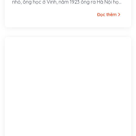
nhỏ, ông học ở Vinh, năm 1923 ông ra Hà Nội học
Cao đẳng Sư phạm Đông Dương. Tại đây ông
Đọc thêm
tham gia vận động thành lập Đảng Phục Việt
(sau đổi thành Tân Việt, tiền thân của Đông
Dương Cộng sản Liên đoàn).