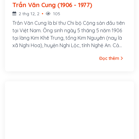
Trần Văn Cung (1906 - 1977)
2 thg 12, 2
105
Trần Văn Cung là bí thư Chi bộ Cộng sản đầu tiên
tại Việt Nam. Ông sinh ngày 5 tháng 5 năm 1906
tại làng Kim Khê Trung, tổng Kim Nguyên (nay là
xã Nghi Hoa), huyện Nghi Lộc, tỉnh Nghệ An. Cả
nhà đều tham gia cách mạng chống Pháp. Anh
Đọc thêm
cả, ông Trần Văn Tăng, tham gia Đảng Tân Việt
từng bị bắt và bị kết án hai năm tù và hai năm
quản thúc. Còn các em trai là Trần Văn Quang
(thượng tướng Quân đội Nhân dân Việt Nam) và
Trần Văn Bành (đại tá) cũng từng bị bắt giam tại
nhà tù Ban Mê Thuột.