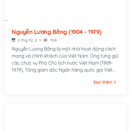
Nguyễn Lương Bằng (1904 - 1979)
2 thg 12, 2
104
Nguyễn Lương Bằng là một nhà hoạt động cách
mạng và chính khách của Việt Nam. Ông từng giữ
các chức vụ Phó Chủ tịch nước Việt Nam (1969-
1979), Tổng giám đốc Ngân hàng quốc gia Việt
Nam, đại sứ đầu tiên của Việt Nam tại Liên Xô cũ
Đọc thêm
(1952-1956), Tổng Thanh tra chính phủ (1956). Ông
sinh ngày 2 tháng 4 năm 1904, tại thôn Đông, xã
Đoàn Lâm (nay là xã Thanh Tùng) huyện Thanh
Miện, tỉnh Hải Dương, trong một gia đình nhà nho
nghèo có truyền thống yêu nước. Trong suốt
cuộc đời hoạt động của mình, ông còn sử dụng bí
danh Anh Cả, hoặc Sao Đỏ.