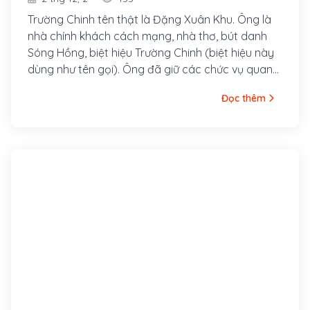
Trường Chinh tên thật là Đặng Xuân Khu. Ông là
nhà chính khách cách mạng, nhà thơ, bút danh
Sóng Hồng, biệt hiệu Trường Chinh (biệt hiệu này
dùng như tên gọi). Ông đã giữ các chức vụ quan
trọng trong hệ thống chính trị của Việt Nam như
Đọc thêm
Tổng bí thư của Đảng Cộng sản Việt Nam (là
nhân vật duy nhất hai lần giữ chức Tổng Bí thư),
Chủ tịch Hội đồng Nhà nước và Chủ tịch Quốc hội
Việt Nam. Ông sinh ngày 09/02/1907 tại làng
Hành Thiện, huyện Xuân Trường, tỉnh Nam Định
(nay thuộc xã Xuân Hồng, huyện Xuân Thủy, tỉnh
Nam Định).