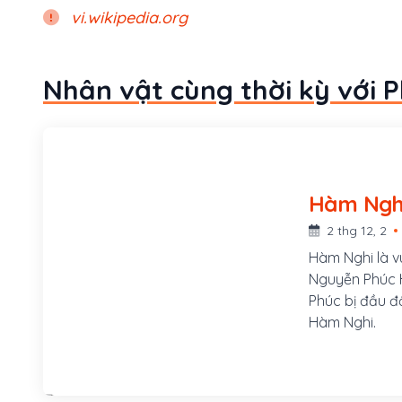
vi.wikipedia.org
Nhân vật cùng thời kỳ với 
2 thg 12, 2
Hàm Nghi là v
Nguyễn Phúc H
Phúc bị đầu độ
Hàm Nghi.