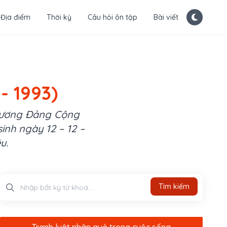
Địa điểm
Thời kỳ
Câu hỏi ôn tập
Bài viết
- 1993)
g ương Đảng Cộng
sinh ngày 12 – 12 –
u.
Tìm kiếm
Tìm kiếm