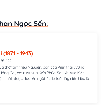
Phan Ngọc Sến:
Hàm Nghi (1871 - 1943)
125
ua thứ tám triều Nguyễn, con của Kiến thái vương
ồng Cai, em ruột vua Kiến Phúc. Sau khi vua Kiến
c chết, được đưa lên ngôi lúc 13 tuổi, lấy niên hiệu là