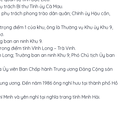
ụ trách Bí thư Tỉnh ủy Cà Mau.
 9 phụ trách phong trào dân quân; Chính ủy Hậu cần,
trọng điểm 1 của khu, ông là Thường vụ Khu ủy Khu 9,
ơ.
g ban an ninh Khu 9.
rong điểm tỉnh Vĩnh Long – Trà Vinh.
nh Long; Trưởng ban an ninh Khu 9; Phó Chủ tịch Ủy ban
 là Ủy viên Ban Chấp hành Trung ương Đảng Cộng sản
ung ương. Đến năm 1986 ông nghỉ hưu tại thành phố Hồ
 Minh và yên nghỉ tại nghĩa trang tỉnh Minh Hải.