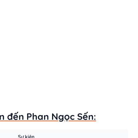
uan đến Phan Ngọc Sến:
Sự kiện