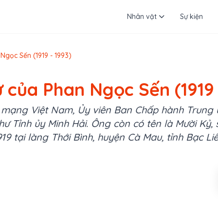
Nhân vật
Sự kiện
Ngọc Sến (1919 - 1993)
ử của Phan Ngọc Sến (1919 
 mạng Việt Nam, Ủy viên Ban Chấp hành Trun
hư Tỉnh ủy Minh Hải. Ông còn có tên là Mười Kỷ, 
919 tại làng Thới Bình, huyện Cà Mau, tỉnh Bạc Liê