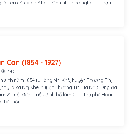
 là con cả của một gia đình nhà nho nghèo, là hậu
0 của Nguyễn Trãi. Cha ông là tú tài Nguyễn Tuy làm
 các em trai ông là Nguyễn Thiện Dương và Nguyễn
này cũng đều tham gia khởi nghĩa Bãi Sậy
Lương Văn Can (1854 - 1927)
143
 sinh năm 1854 tại làng Nhị Khê, huyện Thường Tín,
(nay là xã Nhị Khê, huyện Thường Tín, Hà Nội). Ông đã
m 21 tuổi được triều đình bổ làm Giáo thụ phủ Hoài
 từ chối.