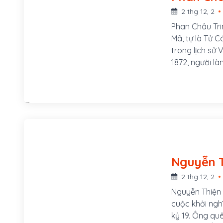
2 thg 12, 2
Phan Châu Tri
Mã, tự là Tử C
trong lịch sử
1872, người l
xã Tam Lộc, h
Mã, tự là Tử 
phòng, sau th
Chuyển vận sứ
Mẹ ông là Lê 
ở làng Phú Lâ
2 thg 12, 2
Nguyễn Thiện T
cuộc khởi ngh
kỷ 19. Ông qu