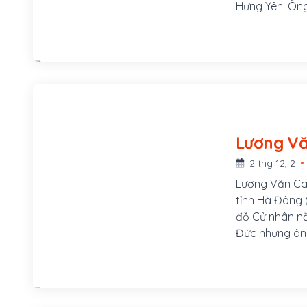
Hưng Yên. Ông
duệ đời thứ 3
nghề dạy học,
Thiện Kế sau 
2 thg 12, 2
Lương Văn Can
tỉnh Hà Đông 
đỗ Cử nhân nă
Đức nhưng ông