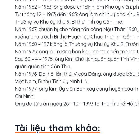
Năm 1962 – 1963: ông được chỉ định làm Khu ủy viên, ph
Từ tháng 12 – 1963 đến 1965: ông làm chỉ huy phó Khu
Thường vụ Khu ủy Khu 9; Bí thư Tỉnh ủy Cần Thơ.
Năm 1967, chuẩn bị cho tổng tấn công Mậu Thân 1968, 
xuống phụ trách Bí thư Huyện ủy Châu Thành – Cần Th
Năm 1968 – 1971: ông là Thường vụ Khu ủy Khu 9, Trưởn
Năm 1975: ông là Trưởng ban khởi nghĩa chiến trường t
Sau 30 – 4 – 1975: ông làm Chủ tịch quân quản tỉnh Vĩ
quân quản tỉnh Cần Thơ.
Năm 1976: Đại hội lần thứ IV của Đảng, ông được bầu
Việt Nam, Bí thư Tỉnh ủy Minh Hải.
Năm 1977: ông làm Ủy viên Ban xây dựng huyện của Tr
Chí Minh.
Ông đã từ trần ngày 26 – 10 – 1993 tại thành phố Hồ Chí
Tài liệu tham khảo: