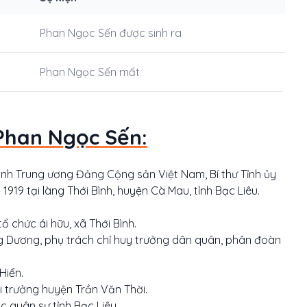
Phan Ngọc Sến được sinh ra
Phan Ngọc Sến mất
Phan Ngọc Sến:
nh Trung ương Đảng Cộng sản Việt Nam, Bí thư Tỉnh ủy
 1919 tại làng Thới Bình, huyện Cà Mau, tỉnh Bạc Liêu.
chức ái hữu, xã Thới Bình.
 Dương, phụ trách chỉ huy trưởng dân quân, phân đoàn
Hiển.
i trưởng huyện Trần Văn Thời.
c quân sự tỉnh Bạc Liêu.