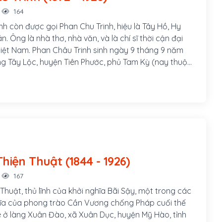
164
nh còn được gọi Phan Chu Trinh, hiệu là Tây Hồ, Hy
án. Ông là nhà thơ, nhà văn, và là chí sĩ thời cận đại
 Việt Nam. Phan Châu Trinh sinh ngày 9 tháng 9 năm
àng Tây Lộc, huyện Tiên Phước, phủ Tam Kỳ (nay thuộc
uyện Phú Ninh), tỉnh Quảng Nam, hiệu là Tây Hồ Hy
Cán. Cha ông là Phan Văn Bình, làm chức Quản cơ sơn
am gia phong trào Cần Vương trong tỉnh, làm
 đồn A Bá (Tiên Phước) phụ trách việc quân lương.
Thị Chung, con gái nhà vọng tộc, thông thạo chữ Hán,
m, huyện Tiên Phước.
Nguyễn Thiện Thuật (1844 - 1926)
167
huật, thủ lĩnh của khởi nghĩa Bãi Sậy, một trong các
ĩa của phong trào Cần Vương chống Pháp cuối thế
ê ở làng Xuân Đào, xã Xuân Dục, huyện Mỹ Hào, tỉnh