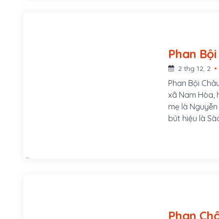
2 thg 12, 2
Phan Bội Châu
xã Nam Hòa, h
mẹ là Nguyễn T
bút hiệu là Sà
v.v...Ông là 
trong thời kỳ
Hội và khởi x