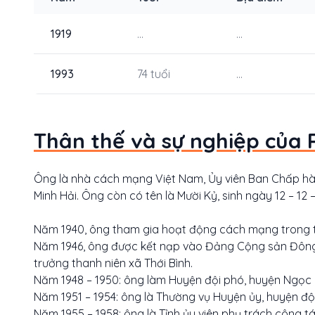
1919
...
...
1993
74 tuổi
...
Thân thế và sự nghiệp của 
Ông là nhà cách mạng Việt Nam, Ủy viên Ban Chấp hà
Minh Hải. Ông còn có tên là Mười Kỷ, sinh ngày 12 – 12 –
Năm 1940, ông tham gia hoạt động cách mạng trong tổ 
Năm 1946, ông được kết nạp vào Đảng Cộng sản Đông
trưởng thanh niên xã Thới Bình.
Năm 1948 – 1950: ông làm Huyện đội phó, huyện Ngọc 
Năm 1951 – 1954: ông là Thường vụ Huyện ủy, huyện độ
Năm 1955 – 1958: ông là Tỉnh ủy viên phụ trách công tá