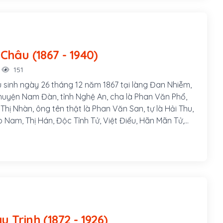
Phan Bội Châu (1867 - 1940)
151
 sinh ngày 26 tháng 12 năm 1867 tại làng Đan Nhiễm,
uyện Nam Đàn, tỉnh Nghệ An, cha là Phan Văn Phổ,
hị Nhàn, ông tên thật là Phan Văn San, tự là Hải Thu,
o Nam, Thị Hán, Độc Tỉnh Tử, Việt Điểu, Hãn Mãn Tử,
một danh sĩ và là nhà cách mạng Việt Nam, hoạt động
 Pháp thuộc. Ông đã thành lập phong trào Duy Tân
ướng phong trào Đông Du.
Phan Châu Trinh (1872 - 1926)