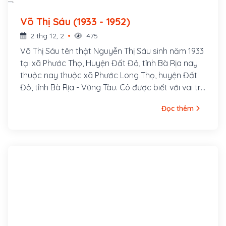
Võ Thị Sáu (1933 - 1952)
2 thg 12, 2
475
Võ Thị Sáu tên thật Nguyễn Thị Sáu sinh năm 1933
tại xã Phước Thọ, Huyện Đất Đỏ, tỉnh Bà Rịa nay
thuộc nay thuộc xã Phước Long Thọ, huyện Đất
Đỏ, tỉnh Bà Rịa - Vũng Tàu. Cô được biết với vai trò
là một nữ chiến sĩ anh hùng và được tặng danh
Đọc thêm
hiệu Anh hùng lực lượng vũ trang nhân dân.