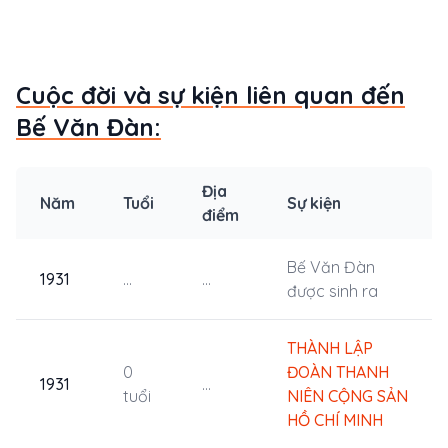
Cuộc đời và sự kiện liên quan đến
Bế Văn Đàn:
Địa
Năm
Tuổi
Sự kiện
điểm
Bế Văn Đàn
1931
...
...
được sinh ra
THÀNH LẬP
0
ĐOÀN THANH
1931
...
tuổi
NIÊN CỘNG SẢN
HỒ CHÍ MINH