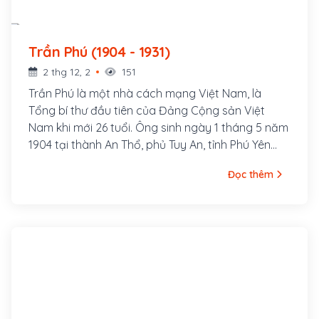
Trần Phú (1904 - 1931)
2 thg 12, 2
151
Trần Phú là một nhà cách mạng Việt Nam, là
Tổng bí thư đầu tiên của Đảng Cộng sản Việt
Nam khi mới 26 tuổi. Ông sinh ngày 1 tháng 5 năm
1904 tại thành An Thổ, phủ Tuy An, tỉnh Phú Yên
(nay thuộc xã An Dân, huyện Tuy An, tỉnh Phú Yên).
Đọc thêm
Nguyên quán ông ở làng Tùng Sinh, nay thuộc xã
Tùng Ảnh, huyện Đức Thọ, tỉnh Hà Tĩnh. Cha ông là
cụ Trần Văn Phổ, từng đỗ Giải nguyên. Thời gian
làm Giáo thụ Tuy An đã sinh ra ông tại đây. Thân
mẫu ông là bà Hoàng Thị Cát, người làng Tùng
Anh, huyện Đức Thọ, tỉnh Hà Tĩnh. Ông là con thứ 7
trong gia đình.