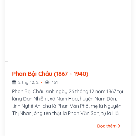
Phan Bội Châu (1867 - 1940)
2 thg 12, 2
151
Phan Bội Châu sinh ngày 26 tháng 12 năm 1867 tại
làng Đan Nhiễm, xã Nam Hòa, huyện Nam Đàn,
tỉnh Nghệ An, cha là Phan Văn Phổ, mẹ là Nguyễn
Thị Nhàn, ông tên thật là Phan Văn San, tự là Hải
Thu, bút hiệu là Sào Nam, Thị Hán, Độc Tỉnh Tử,
Đọc thêm
Việt Điểu, Hãn Mãn Tử, v.v...Ông là một danh sĩ và
là nhà cách mạng Việt Nam, hoạt động trong thời