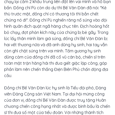
chạy lại cầm 2 khẩu trung liên đặt lên vai mình và hô bạn
bắn. Đồng chí Pù còn do dự thì Bế Văn Đàn đã nói: ''Kẻ
thù trước mặt, đồng chí có thương tôi thì bắn chết
chúng nó đi''. Đồng chí Pù nghiến răng nổ súng vào đội
hình quân địch quật ngã hàng chục tên. Địch hoảng hốt
bỏ chạy, đợt phản kích này của chúng bị bẻ gãy. Trong
lúc lấy thân mình làm giá súng, đồng chí Bế Văn Đàn bị
hai vết thương nữa và đã anh dũng hy sinh, hai tay vẫn
còn ghì chặt súng trên vai mình. Tấm gương hy sinh
dũng cảm của đồng chí đã cổ vũ cán bộ, chiến sĩ trên
toàn mặt trận hăng hái thi đua giết giặc lập công, góp
phần làm nên chiến thắng Điện Biên Phủ chấn động địa
cầu.
Đồng chí Bế Văn Đàn lúc hy sinh là Tiểu đội phó, Đảng
viên Đảng Cộng sản Việt Nam. Tại đại hội mừng công
của đơn vị, đồng chí Bế Văn Đàn được truy tặng Huân
chương chiến công hạng nhất và được bình bầu là chiến
sĩ thi đua số một của tiểu đoàn. Với những thành tích