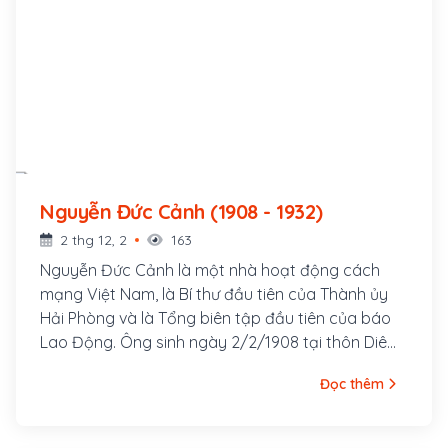
Nguyễn Đức Cảnh (1908 - 1932)
2 thg 12, 2
163
Nguyễn Đức Cảnh là một nhà hoạt động cách
mạng Việt Nam, là Bí thư đầu tiên của Thành ủy
Hải Phòng và là Tổng biên tập đầu tiên của báo
Lao Động. Ông sinh ngày 2/2/1908 tại thôn Diêm
Điền, xã Thái Hà, huyện Thuỵ Anh, tỉnh Thái Bình.
Đọc thêm
Là học sinh trường Thành Chung Nam Định,
Nguyễn Đức Cảnh tham gia lãnh đạo thanh niên
trong phong trào truy điệu Phan Chu Trinh ở Nam