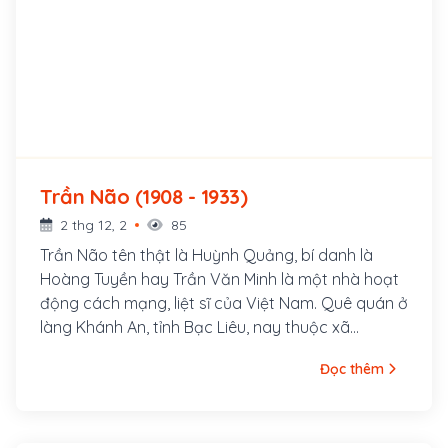
Trần Não (1908 - 1933)
2 thg 12, 2
85
Trần Não tên thật là Huỳnh Quảng, bí danh là
Hoàng Tuyền hay Trần Văn Minh là một nhà hoạt
động cách mạng, liệt sĩ của Việt Nam. Quê quán ở
làng Khánh An, tỉnh Bạc Liêu, nay thuộc xã
Nguyễn Phích, huyện U Minh, Cà Mau. Ông tham
Đọc thêm
gia Việt Nam Thanh niên Cách mạng đồng chí hội,
rồi gia nhập An Nam Cộng sản Đảng, từng là ủy
viên trung ương An Nam cộng sản đảng, Bí thư
Thành ủy Sài Gòn - Chợ Lớn từ năm 1931 đến 1932.