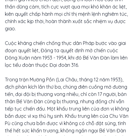
thần dũng cảm, tích cực vượt qua mọi khó khăn ác liệt,
kiên quyết chấp hành mọi chỉ thị mệnh lệnh nghiêm túc,
chính xác kịp thời, hoàn thành xuất sắc nhiệm vụ được
giao.
Cuộc kháng chiến chống thực dân Pháp bước vào giai
đoạn quyết liệt, Đảng ta quyết định mở chiến cuộc
Đông Xuân năm 1953 - 1954, khi đó Bế Văn Đàn làm liên
lạc tiểu đoàn thuộc Đại đoàn 316.
Trong trận Mường Pồn (Lai Châu, tháng 12 năm 1953),
địch phản kích lần thứ ba, chúng điên cuồng mở đường
tiến, đại đội bị thương vong nhiều, chỉ còn 17 người, bản
thân Bế Văn Đàn cũng bị thương, nhưng đồng chí vẫn
tiếp tục chiến đấu. Một khẩu trung liên của đơn vị không
bắn được vì xạ thủ hy sinh. Khẩu trung liên của Chu Văn
Pù cũng chưa bắn được vì không có chỗ đặt súng, tình
thế hết sức khẩn trương, không ngần ngại Bế Văn Đàn