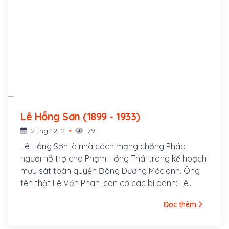
Lê Hồng Sơn (1899 - 1933)
2 thg 12, 2
79
Lê Hồng Sơn là nhà cách mạng chống Pháp,
người hỗ trợ cho Phạm Hồng Thái trong kế hoạch
mưu sát toàn quyền Đông Dương Méclanh. Ông
tên thật Lê Văn Phan, còn có các bí danh: Lê
Hưng Quốc, Võ Hồng Anh, Lê Tản Anh. Quê ông ở
Đọc thêm
làng Xuân Hồ, tổng Xuân Liễu, huyện Nam Đàn,
tỉnh Nghệ An. Năm 1920, ông tham gia vào Việt