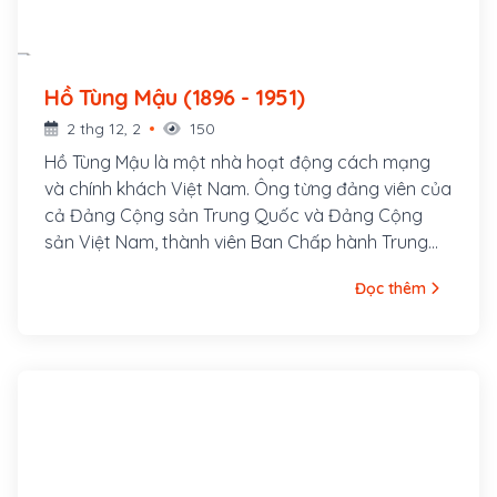
Hồ Tùng Mậu (1896 - 1951)
2 thg 12, 2
150
Hồ Tùng Mậu là một nhà hoạt động cách mạng
và chính khách Việt Nam. Ông từng đảng viên của
cả Đảng Cộng sản Trung Quốc và Đảng Cộng
sản Việt Nam, thành viên Ban Chấp hành Trung
ương Đảng Cộng sản Việt Nam, Tổng Thanh tra
Đọc thêm
Ban Thanh tra Chính phủ. Ông tên thật là Hồ Bá
Cự, sinh ngày 15 tháng 6 năm 1896 tại làng Quỳnh
Đôi, huyện Quỳnh Lưu, tỉnh Nghệ An. Cha ông là
Hồ Bá Kiện, một chí sĩ trong phong trào Văn Thân,
bị thực dân Pháp bắt giam và bắn chết trong khi
vượt ngục tại Lao Bảo.