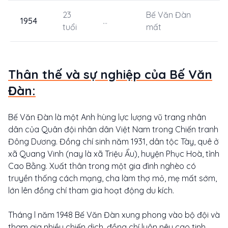
23
Bế Văn Đàn
1954
...
tuổi
mất
Thân thế và sự nghiệp của Bế Văn
Đàn:
Bế Văn Đàn là một Anh hùng lực lượng vũ trang nhân
dân của Quân đội nhân dân Việt Nam trong Chiến tranh
Đông Dương. Đồng chí sinh năm 1931, dân tộc Tày, quê ở
xã Quang Vinh (nay là xã Triệu Ẩu), huyện Phục Hoà, tỉnh
Cao Bằng. Xuất thân trong một gia đình nghèo có
truyền thống cách mạng, cha làm thợ mỏ, mẹ mất sớm,
lớn lên đồng chí tham gia hoạt động du kích.
Tháng l năm 1948 Bế Văn Đàn xung phong vào bộ đội và
tham gia nhiều chiến dịch, đồng chí luôn nêu cao tinh