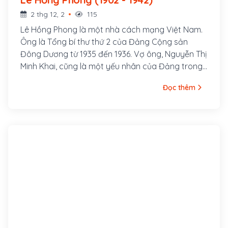
2 thg 12, 2
115
Lê Hồng Phong là một nhà cách mạng Việt Nam.
Ông là Tổng bí thư thứ 2 của Đảng Cộng sản
Đông Dương từ 1935 đến 1936. Vợ ông, Nguyễn Thị
Minh Khai, cũng là một yếu nhân của Đảng trong
thời kỳ đầu. Lê Hồng Phong sinh ngày 6 tháng 9
Đọc thêm
năm 1902 trong một gia đình nghèo thuộc xóm
Đông Cửa, thôn Đông Thông, tổng Thông Lạng,
nay là xã Hưng Thông, huyện Hưng Nguyên, tỉnh
Nghệ An. Từ nhỏ cuộc sống ông đã bập bênh
nhiều khó khăn. Song thân ông là ông Lê Huy
Quán và bà Phạm Thị Sau