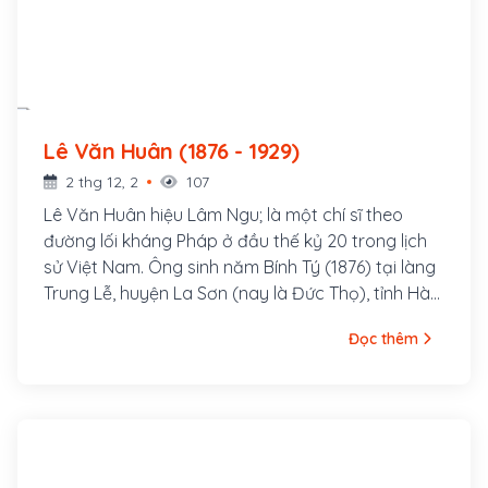
Lê Văn Huân (1876 - 1929)
2 thg 12, 2
107
Lê Văn Huân hiệu Lâm Ngu; là một chí sĩ theo
đường lối kháng Pháp ở đầu thế kỷ 20 trong lịch
sử Việt Nam. Ông sinh năm Bính Tý (1876) tại làng
Trung Lễ, huyện La Sơn (nay là Đức Thọ), tỉnh Hà
Tĩnh. Thân sinh ông là Lê Văn Thống đậu cử nhân,
Đọc thêm
làm Bang biện huyện Tương Dương, tỉnh Nghệ An;
mẹ là Phan Thị Đại, chị ruột Đình nguyên tiến sỹ
Phan Đình Phùng. Lê Văn Huân mồ côi cha lúc 2
tuổi, được mẹ đem về nuôi ở quê ngoại, làng
Đông Thái, xã Việt Yên Hạ (nay là xã Tùng Ảnh).