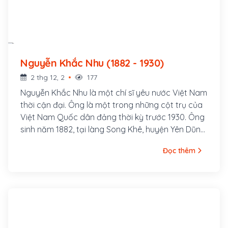
Nguyễn Khắc Nhu (1882 - 1930)
2 thg 12, 2
177
Nguyễn Khắc Nhu là một chí sĩ yêu nước Việt Nam
thời cận đại. Ông là một trong những cột trụ của
Việt Nam Quốc dân đảng thời kỳ trước 1930. Ông
sinh năm 1882, tại làng Song Khê, huyện Yên Dũng,
tỉnh Bắc Giang. Xuất thân trong một gia đình Nho
Đọc thêm
học, mồ côi cha năm 13 tuổi, thuở nhỏ ông theo
học khoa cử, năm 1912 đi thi Hương đứng đầu cả
xứ Bắc Kỳ nên đương thời gọi là Đầu Xứ Nhu, gọi
tắt là Xứ Nhu.