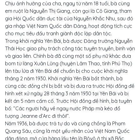
Chịu ảnh hưởng của cha, ngay từ năm 18 tuổi, bà cùng
em ruột là Nguyễn Thị Giang, còn gọi là Cô Giang, tham
gia Hội Quốc dân dục tài của Nguyễn Khắc Nhu, sau đó
gia nhập Việt Nam Quốc dân Đảng, hoạt động tích cực
cho mục tiêu đấu tranh giành độc lập dân tộc.
Trong khởi nghĩa Yên Bái, bà được Đảng trưởng Nguyễn
Thái Học giao phụ trách công tác tuyên truyền, binh vận
và giao liên. Chính bà đã cùng một số phụ nữ khác đưa
bom từ làng Xuân Lũng (huyện Lâm Thao, tỉnh Phú Thọ)
lên tàu lửa đi Yên Bái để chuẩn bị cho cuộc khởi nghĩa
tháng 2 năm 1930. Khởi nghĩa Yên Bái bất thành, bà
cùng các đồng chí bị bắt và bị đưa ra trước Hội đồng đề
hình xét xử ngày 28 tháng 3 năm 1930 tại Yên Bái và bị
kết án 5 năm cấm cố. Trước Hội đồng đề hình, bà tuyên
bố: ’’Các người hãy về ngay nước Pháp mà kéo đổ
tượng Jeanne d’Arc đi thôi!’’.
Năm 1936, bà được trả tự do và cùng chồng là Phạm
Quang Sáu, cũng là một yếu nhân của Việt Nam Quốc
dân đảng, mở cửa hàng lấy tên là Bôvô ở thị xã Bắc