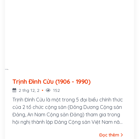
Trịnh Đình Cửu (1906 - 1990)
2 thg 12, 2
152
Trịnh Đình Cửu là một trong 5 đại biểu chính thức
của 2 tổ chức cộng sản (Đông Dương Cộng sản
Đảng, An Nam Cộng sản Đảng) tham gia trong
hội nghị thành lập Đảng Cộng sản Việt Nam năm
1930, dưới sự chủ trì của Nguyễn Ái Quốc. Ông là
Đọc thêm
người đứng đầu Ban Chấp hành Trung ương Đảng