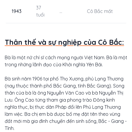
37
1943
...
Cô Bắc mất
tuổi
Thân thế và sự nghiệp của Cô Bắc:
Bà là một nữ chí sĩ cách mạng người Việt Nam. Bà là một
trong những lãnh đạo của Khởi nghĩa Yên Bái.
Bà sinh năm 1906 tại phố Thọ Xương, phủ Lạng Thương
(nay thuộc thành phố Bắc Giang, tỉnh Bắc Giang). Song
thân của bà là ông Nguyễn Văn Cao và bà Nguyễn Thị
Lưu. Ông Cao từng tham gia phong trào Đông kinh
nghĩa thục, bị thực dân Pháp đổi lên Phủ Lạng Thương
làm việc. Ba chị em bà được bố mẹ đặt tên theo vùng
đất mới mà gia đình chuyến đến sinh sống, Bắc - Giang -
Tỉnh.