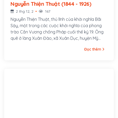
Nguyễn Thiện Thuật (1844 - 1926)
2 thg 12, 2
167
Nguyễn Thiện Thuật, thủ lĩnh của khởi nghĩa Bãi
Sậy, một trong các cuộc khởi nghĩa của phong
trào Cần Vương chống Pháp cuối thế kỷ 19. Ông
quê ở làng Xuân Đào, xã Xuân Dục, huyện Mỹ
Hào, tỉnh Hưng Yên. Ông là con cả của một gia
Đọc thêm
đình nhà nho nghèo, là hậu duệ đời thứ 30 của
Nguyễn Trãi. Cha ông là tú tài Nguyễn Tuy làm
nghề dạy học, các em trai ông là Nguyễn Thiện
Dương và Nguyễn Thiện Kế sau này cũng đều
tham gia khởi nghĩa Bãi Sậy