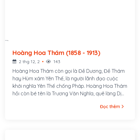
Hoàng Hoa Thám (1858 - 1913)
2 thg 12, 2
143
Hoàng Hoa Thám còn gọi là Đề Dương, Đề Thám
hay Hùm xám Yên Thế, là người lãnh đạo cuộc
khởi nghĩa Yên Thế chống Pháp. Hoàng Hoa Thám
hồi còn bé tên là Trương Văn Nghĩa, quê làng Dị
Chế, huyện Tiên Lữ, tỉnh Hưng Yên, bố là Trương
Đọc thêm
Văn Thận và mẹ là Lương Thị Minh. Sinh thời, bố
mẹ Hoàng Hoa Thám đều là những người rất
trọng nghĩa khí; cả hai ông bà đều gia nhập cuộc
khởi nghĩa của Nguyễn Văn Nhàn (Nùng Văn Vân)
ở Sơn Tây.