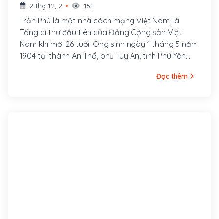
2 thg 12, 2
151
Trần Phú là một nhà cách mạng Việt Nam, là
Tổng bí thư đầu tiên của Đảng Cộng sản Việt
Nam khi mới 26 tuổi. Ông sinh ngày 1 tháng 5 năm
1904 tại thành An Thổ, phủ Tuy An, tỉnh Phú Yên
(nay thuộc xã An Dân, huyện Tuy An, tỉnh Phú Yên).
Đọc thêm
Nguyên quán ông ở làng Tùng Sinh, nay thuộc xã
Tùng Ảnh, huyện Đức Thọ, tỉnh Hà Tĩnh. Cha ông là
cụ Trần Văn Phổ, từng đỗ Giải nguyên. Thời gian
làm Giáo thụ Tuy An đã sinh ra ông tại đây. Thân
mẫu ông là bà Hoàng Thị Cát, người làng Tùng
Anh, huyện Đức Thọ, tỉnh Hà Tĩnh. Ông là con thứ 7
trong gia đình.