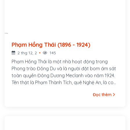
Phạm Hồng Thái (1896 - 1924)
2 thg 12, 2
145
Phạm Hồng Thái là một nhà hoạt động trong
Phong trào Đông Du và là người đặt bom ám sát
toàn quyền Đông Dương Meclanh vào năm 1924.
Tên thật là Phạm Thành Tích, quê Nghệ An, là con
quan Huấn đạo Phạm Thành Mỹ. Ông cùng với
Đọc thêm
một nhóm thanh niên có tâm huyết theo Vương
Thúc Oánh (thành viên Việt Nam Quang phục
Hội) vượt biên qua Xiêm (Thái Lan) rồi sang
Quảng Châu (Trung Quốc) khoảng cuối năm 1918.
Tháng 4 năm 1924, ông gia nhập Tâm Tâm Xã do