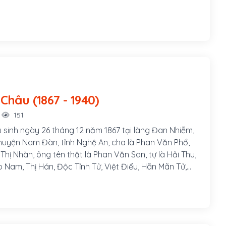
Phan Bội Châu (1867 - 1940)
151
 sinh ngày 26 tháng 12 năm 1867 tại làng Đan Nhiễm,
uyện Nam Đàn, tỉnh Nghệ An, cha là Phan Văn Phổ,
hị Nhàn, ông tên thật là Phan Văn San, tự là Hải Thu,
o Nam, Thị Hán, Độc Tỉnh Tử, Việt Điểu, Hãn Mãn Tử,
một danh sĩ và là nhà cách mạng Việt Nam, hoạt động
 Pháp thuộc. Ông đã thành lập phong trào Duy Tân
ướng phong trào Đông Du.