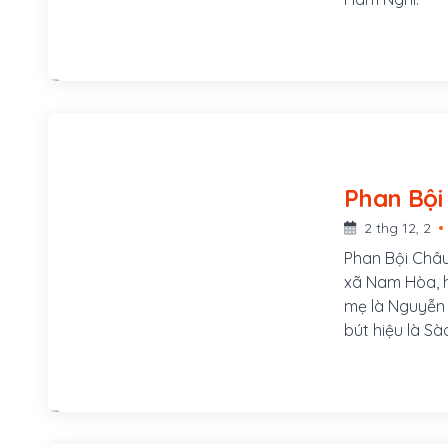
2 thg 12, 2
Phan Bội Châu
xã Nam Hòa, h
mẹ là Nguyễn T
bút hiệu là Sà
v.v...Ông là 
trong thời kỳ
Hội và khởi x