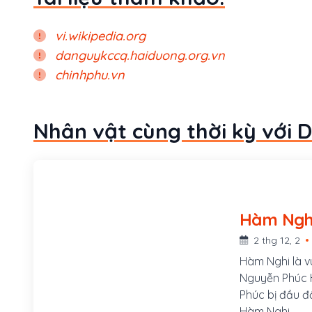
vi.wikipedia.org
danguykccq.haiduong.org.vn
chinhphu.vn
Nhân vật cùng thời kỳ với 
2 thg 12, 2
Hàm Nghi là v
Nguyễn Phúc H
Phúc bị đầu độ
Hàm Nghi.