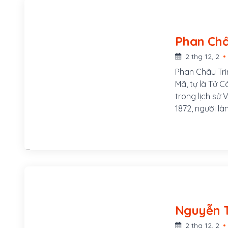
2 thg 12, 2
Phan Châu Tri
Mã, tự là Tử C
trong lịch sử
1872, người l
xã Tam Lộc, h
Mã, tự là Tử 
phòng, sau th
Chuyển vận sứ
Mẹ ông là Lê 
ở làng Phú Lâ
2 thg 12, 2