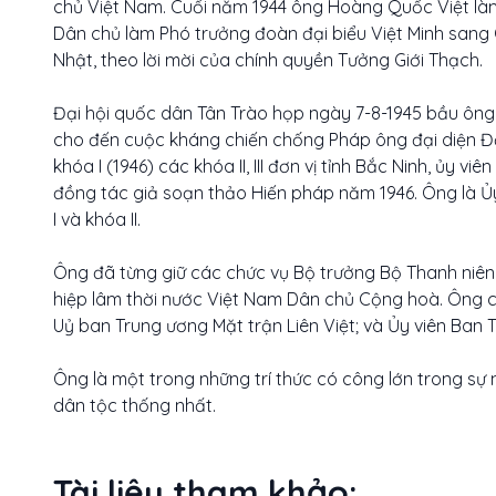
chủ Việt Nam. Cuối năm 1944 ông Hoàng Quốc Việt là
Dân chủ làm Phó trưởng đoàn đại biểu Việt Minh sang
Nhật, theo lời mời của chính quyền Tưởng Giới Thạch.
Đại hội quốc dân Tân Trào họp ngày 7-8-1945 bầu ông
cho đến cuộc kháng chiến chống Pháp ông đại diện Đả
khóa I (1946) các khóa II, III đơn vị tỉnh Bắc Ninh, ủy 
đồng tác giả soạn thảo Hiến pháp năm 1946. Ông là Ủ
I và khóa II.
Ông đã từng giữ các chức vụ Bộ trưởng Bộ Thanh niên 
hiệp lâm thời nước Việt Nam Dân chủ Cộng hoà. Ông còn
Uỷ ban Trung ương Mặt trận Liên Việt; và Ủy viên Ban
Ông là một trong những trí thức có công lớn trong sự 
dân tộc thống nhất.
Tài liệu tham khảo: