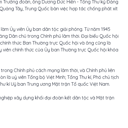
m Trưởng đoàn, ông Dương Đức Hiền - Tổng Thư ký Đảng
 Quảng Tây, Trung Quốc bàn việc hợp tác chống phát xít
 làm Ủy viên Ủy ban dân tộc giải phóng. Từ năm 1945
ng Dân chủ trong Chính phủ lâm thời. Đại biểu Quốc hội
viên chính thức Ban Thường trực Quốc hội và ông cũng là
y viên chính thức của Ủy ban Thường trực Quốc hội khóa
trong Chính phủ cách mạng lâm thời, và Chính phủ liên
 là uỷ viên Tổng bộ Việt Minh; Tổng Thư kí, Phó chủ tịch
 Thư kí Uỷ ban Trung ương Mặt trận Tổ quốc Việt Nam.
nghiệp xây dựng khối đại đoàn kết dân tộc và Mặt trận