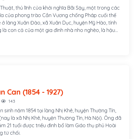
huật, thủ lĩnh của khởi nghĩa Bãi Sậy, một trong các
ĩa của phong trào Cần Vương chống Pháp cuối thế
ê ở làng Xuân Đào, xã Xuân Dục, huyện Mỹ Hào, tỉnh
 là con cả của một gia đình nhà nho nghèo, là hậu
0 của Nguyễn Trãi. Cha ông là tú tài Nguyễn Tuy làm
 các em trai ông là Nguyễn Thiện Dương và Nguyễn
này cũng đều tham gia khởi nghĩa Bãi Sậy
Lương Văn Can (1854 - 1927)
143
 sinh năm 1854 tại làng Nhị Khê, huyện Thường Tín,
(nay là xã Nhị Khê, huyện Thường Tín, Hà Nội). Ông đã
m 21 tuổi được triều đình bổ làm Giáo thụ phủ Hoài
 từ chối.