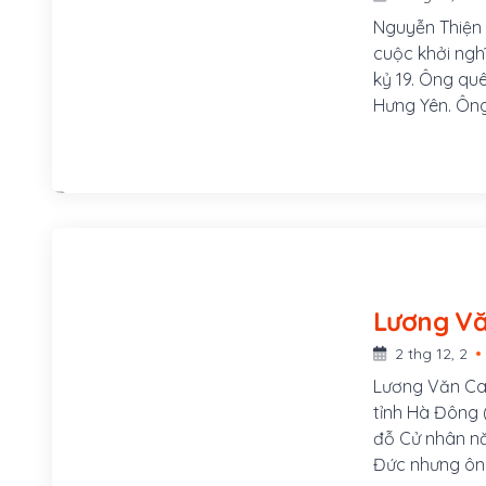
Nguyễn Thiện T
cuộc khởi ngh
kỷ 19. Ông qu
Hưng Yên. Ông
duệ đời thứ 3
nghề dạy học,
Thiện Kế sau 
2 thg 12, 2
Lương Văn Can
tỉnh Hà Đông 
đỗ Cử nhân nă
Đức nhưng ông