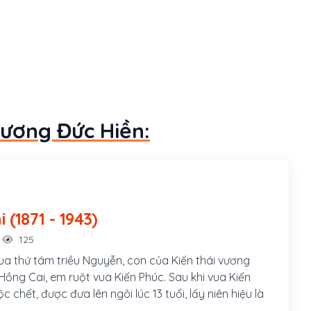
Dương Đức Hiền:
Hàm Nghi (1871 - 1943)
125
ua thứ tám triều Nguyễn, con của Kiến thái vương
ồng Cai, em ruột vua Kiến Phúc. Sau khi vua Kiến
c chết, được đưa lên ngôi lúc 13 tuổi, lấy niên hiệu là