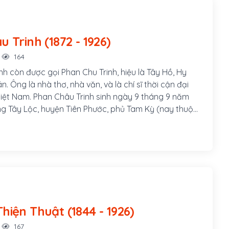
Phan Châu Trinh (1872 - 1926)
164
nh còn được gọi Phan Chu Trinh, hiệu là Tây Hồ, Hy
án. Ông là nhà thơ, nhà văn, và là chí sĩ thời cận đại
 Việt Nam. Phan Châu Trinh sinh ngày 9 tháng 9 năm
àng Tây Lộc, huyện Tiên Phước, phủ Tam Kỳ (nay thuộc
uyện Phú Ninh), tỉnh Quảng Nam, hiệu là Tây Hồ Hy
Cán. Cha ông là Phan Văn Bình, làm chức Quản cơ sơn
am gia phong trào Cần Vương trong tỉnh, làm
 đồn A Bá (Tiên Phước) phụ trách việc quân lương.
Thị Chung, con gái nhà vọng tộc, thông thạo chữ Hán,
m, huyện Tiên Phước.
Nguyễn Thiện Thuật (1844 - 1926)
167