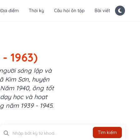
Địa điểm
Thời kỳ
Câu hỏi ôn tập
Bài viết
- 1963)
người sáng lập và
xã Kim Sơn, huyện
 Năm 1940, ông tốt
 dạy học và hoạt
g năm 1939 - 1945.
Tìm kiếm
Tìm kiếm