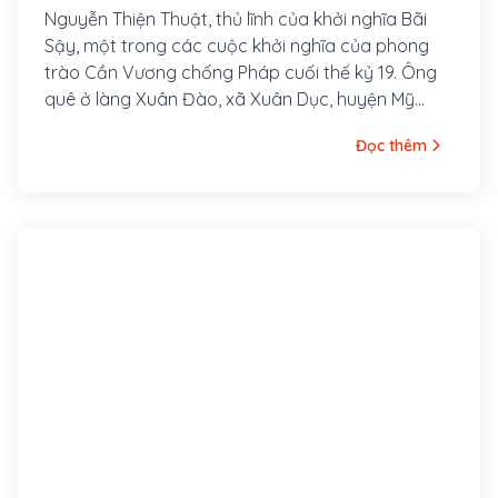
Nguyễn Thiện Thuật, thủ lĩnh của khởi nghĩa Bãi
Sậy, một trong các cuộc khởi nghĩa của phong
trào Cần Vương chống Pháp cuối thế kỷ 19. Ông
quê ở làng Xuân Đào, xã Xuân Dục, huyện Mỹ
Hào, tỉnh Hưng Yên. Ông là con cả của một gia
Đọc thêm
đình nhà nho nghèo, là hậu duệ đời thứ 30 của
Nguyễn Trãi. Cha ông là tú tài Nguyễn Tuy làm
nghề dạy học, các em trai ông là Nguyễn Thiện
Dương và Nguyễn Thiện Kế sau này cũng đều
tham gia khởi nghĩa Bãi Sậy