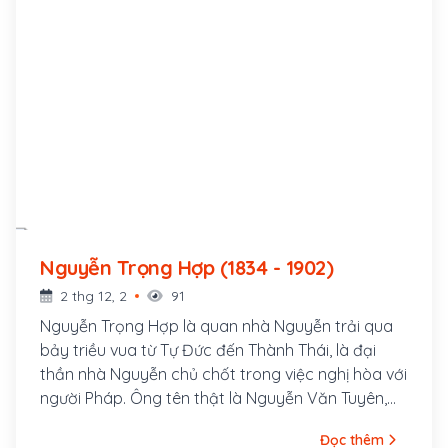
Nguyễn Trọng Hợp (1834 - 1902)
2 thg 12, 2
91
Nguyễn Trọng Hợp là quan nhà Nguyễn trải qua
bảy triều vua từ Tự Đức đến Thành Thái, là đại
thần nhà Nguyễn chủ chốt trong việc nghị hòa với
người Pháp. Ông tên thật là Nguyễn Văn Tuyên,
hiệu Kim Giang, tên chữ Quế Bình Tử, tự Trọng
Đọc thêm
Hợp, về sau dùng tên tự làm tên chính nên thường