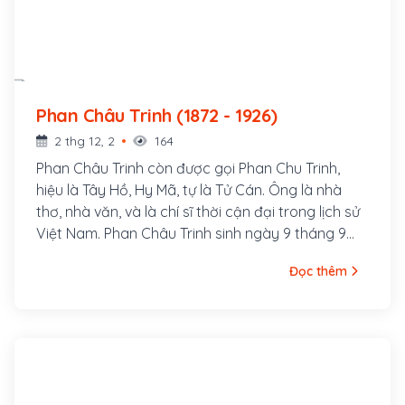
Phan Châu Trinh (1872 - 1926)
2 thg 12, 2
164
Phan Châu Trinh còn được gọi Phan Chu Trinh,
hiệu là Tây Hồ, Hy Mã, tự là Tử Cán. Ông là nhà
thơ, nhà văn, và là chí sĩ thời cận đại trong lịch sử
Việt Nam. Phan Châu Trinh sinh ngày 9 tháng 9
năm 1872, người làng Tây Lộc, huyện Tiên Phước,
Đọc thêm
phủ Tam Kỳ (nay thuộc xã Tam Lộc, huyện Phú
Ninh), tỉnh Quảng Nam, hiệu là Tây Hồ Hy Mã, tự là
Tử Cán. Cha ông là Phan Văn Bình, làm chức Quản
cơ sơn phòng, sau tham gia phong trào Cần
Vương trong tỉnh, làm Chuyển vận sứ đồn A Bá
(Tiên Phước) phụ trách việc quân lương. Mẹ ông là