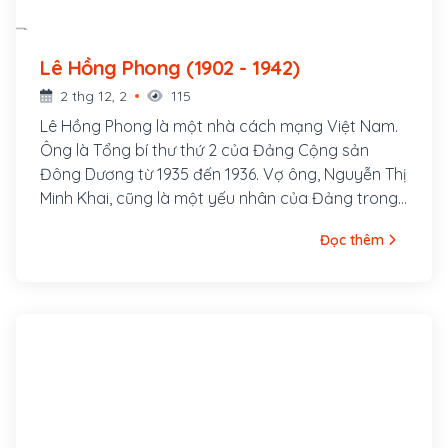
Lê Hồng Phong (1902 - 1942)
2 thg 12, 2
115
Lê Hồng Phong là một nhà cách mạng Việt Nam.
Ông là Tổng bí thư thứ 2 của Đảng Cộng sản
Đông Dương từ 1935 đến 1936. Vợ ông, Nguyễn Thị
Minh Khai, cũng là một yếu nhân của Đảng trong
thời kỳ đầu. Lê Hồng Phong sinh ngày 6 tháng 9
Đọc thêm
năm 1902 trong một gia đình nghèo thuộc xóm
Đông Cửa, thôn Đông Thông, tổng Thông Lạng,
nay là xã Hưng Thông, huyện Hưng Nguyên, tỉnh
Nghệ An. Từ nhỏ cuộc sống ông đã bập bênh
nhiều khó khăn. Song thân ông là ông Lê Huy
Quán và bà Phạm Thị Sau