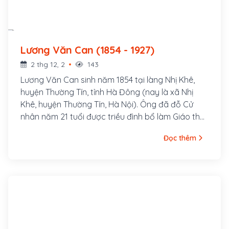
Lương Văn Can (1854 - 1927)
2 thg 12, 2
143
Lương Văn Can sinh năm 1854 tại làng Nhị Khê,
huyện Thường Tín, tỉnh Hà Đông (nay là xã Nhị
Khê, huyện Thường Tín, Hà Nội). Ông đã đỗ Cử
nhân năm 21 tuổi được triều đình bổ làm Giáo thụ
phủ Hoài Đức nhưng ông từ chối.
Đọc thêm