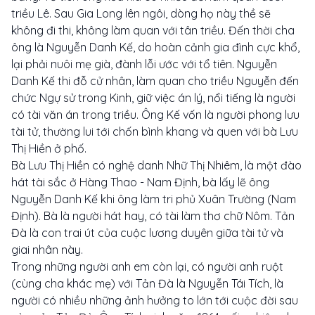
triều Lê. Sau Gia Long lên ngôi, dòng họ này thề sẽ
không đi thi, không làm quan với tân triều. Đến thời cha
ông là Nguyễn Danh Kế, do hoàn cảnh gia đình cực khổ,
lại phải nuôi mẹ già, đành lỗi ước với tổ tiên. Nguyễn
Danh Kế thi đỗ cử nhân, làm quan cho triều Nguyễn đến
chức Ngự sử trong Kinh, giữ việc án lý, nổi tiếng là người
có tài văn án trong triều. Ông Kế vốn là người phong lưu
tài tử, thường lui tới chốn bình khang và quen với bà Lưu
Thị Hiền ở phố.
Bà Lưu Thị Hiền có nghệ danh Nhữ Thị Nhiêm, là một đào
hát tài sắc ở Hàng Thao - Nam Định, bà lấy lẽ ông
Nguyễn Danh Kế khi ông làm tri phủ Xuân Trường (Nam
Định). Bà là người hát hay, có tài làm thơ chữ Nôm. Tản
Đà là con trai út của cuộc lương duyên giữa tài tử và
giai nhân này.
Trong những người anh em còn lại, có người anh ruột
(cùng cha khác mẹ) với Tản Đà là Nguyễn Tái Tích, là
người có nhiều những ảnh hưởng to lớn tới cuộc đời sau