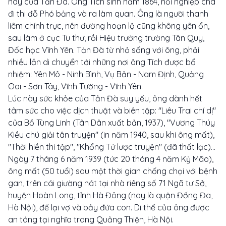
này của Tản Đà. Ông Tích sinh năm 1864, nối nghiệp cha
đi thi đỗ Phó bảng và ra làm quan. Ông là người thanh
liêm chính trực, nên đường hoạn lộ cũng không yên ổn,
sau làm ở cục Tu thư, rồi Hiệu trưởng trường Tân Quy,
Đốc học Vĩnh Yên. Tản Đà từ nhỏ sống với ông, phải
nhiều lần di chuyển tới những nơi ông Tích được bổ
nhiệm: Yên Mô - Ninh Bình, Vụ Bản - Nam Định, Quảng
Oai - Sơn Tây, Vĩnh Tường - Vĩnh Yên.
Lúc này sức khỏe của Tản Đà suy yếu, ông dành hết
tâm sức cho việc dịch thuật và biên tập: "Liêu Trai chí dị"
của Bồ Tùng Linh (Tân Dân xuất bản, 1937), "Vương Thúy
Kiều chú giải tân truyện" (in năm 1940, sau khi ông mất),
"Thời hiền thi tập", "Khổng Tử lược truyện" (đã thất lạc)...
Ngày 7 tháng 6 năm 1939 (tức 20 tháng 4 năm Kỷ Mão),
ông mất (50 tuổi) sau một thời gian chống chọi với bệnh
gan, trên cái giường nát tại nhà riêng số 71 Ngã tư Sở,
huyện Hoàn Long, tỉnh Hà Đông (nay là quận Đống Đa,
Hà Nội), để lại vợ và bảy đứa con. Di thể của ông được
an táng tại nghĩa trang Quảng Thiện, Hà Nội.