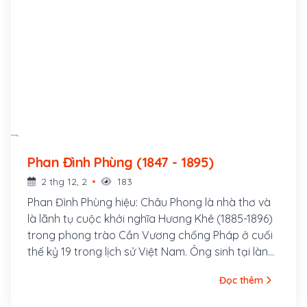
Phan Đình Phùng (1847 - 1895)
2 thg 12, 2
183
Phan Đình Phùng hiệu: Châu Phong là nhà thơ và
là lãnh tụ cuộc khởi nghĩa Hương Khê (1885-1896)
trong phong trào Cần Vương chống Pháp ở cuối
thế kỷ 19 trong lịch sử Việt Nam. Ông sinh tại làng
Đông Thái, xã Yên Hạ, tổng Việt Yên, huyện La Sơn
Đọc thêm
phủ Đức Thọ, tỉnh Hà Tĩnh (nay là xã Tùng Ảnh
huyện Đức Thọ) một vùng quê có nhiều người