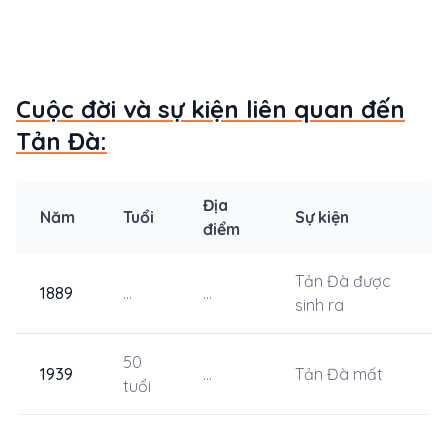
Cuộc đời và sự kiện liên quan đến
Tản Đà:
Địa
Năm
Tuổi
Sự kiện
điểm
Tản Đà được
1889
...
...
sinh ra
50
1939
...
Tản Đà mất
tuổi