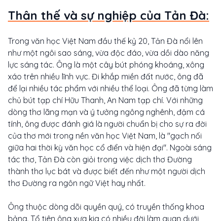
Thân thế và sự nghiệp của Tản Đà:
Trong văn học Việt Nam đầu thế kỷ 20, Tản Đà nổi lên
như một ngôi sao sáng, vừa độc đáo, vừa dồi dào năng
lực sáng tác. Ông là một cây bút phóng khoáng, xông
xáo trên nhiều lĩnh vực. Đi khắp miền đất nước, ông đã
để lại nhiều tác phẩm với nhiều thể loại. Ông đã từng làm
chủ bút tạp chí Hữu Thanh, An Nam tạp chí. Với những
dòng thơ lãng mạn và ý tưởng ngông nghênh, đậm cá
tính, ông được đánh giá là người chuẩn bị cho sự ra đời
của thơ mới trong nền văn học Việt Nam, là "gạch nối
giữa hai thời kỳ văn học cổ điển và hiện đại". Ngoài sáng
tác thơ, Tản Đà còn giỏi trong việc dịch thơ Đường
thành thơ lục bát và được biết đến như một người dịch
thơ Đường ra ngôn ngữ Việt hay nhất.
Ông thuộc dòng dõi quyền quý, có truyền thống khoa
bảng. Tổ tiên ông xưa kia có nhiều đời làm quan dưới