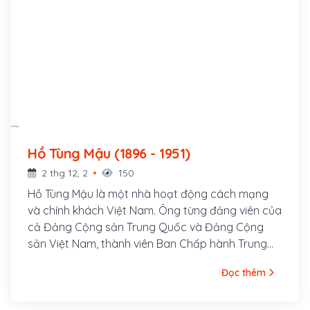
Hồ Tùng Mậu (1896 - 1951)
2 thg 12, 2
150
Hồ Tùng Mậu là một nhà hoạt động cách mạng
và chính khách Việt Nam. Ông từng đảng viên của
cả Đảng Cộng sản Trung Quốc và Đảng Cộng
sản Việt Nam, thành viên Ban Chấp hành Trung
ương Đảng Cộng sản Việt Nam, Tổng Thanh tra
Đọc thêm
Ban Thanh tra Chính phủ. Ông tên thật là Hồ Bá
Cự, sinh ngày 15 tháng 6 năm 1896 tại làng Quỳnh
Đôi, huyện Quỳnh Lưu, tỉnh Nghệ An. Cha ông là