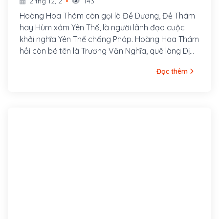
2 thg 12, 2
143
Hoàng Hoa Thám còn gọi là Đề Dương, Đề Thám
hay Hùm xám Yên Thế, là người lãnh đạo cuộc
khởi nghĩa Yên Thế chống Pháp. Hoàng Hoa Thám
hồi còn bé tên là Trương Văn Nghĩa, quê làng Dị
Chế, huyện Tiên Lữ, tỉnh Hưng Yên, bố là Trương
Đọc thêm
Văn Thận và mẹ là Lương Thị Minh. Sinh thời, bố
mẹ Hoàng Hoa Thám đều là những người rất
trọng nghĩa khí; cả hai ông bà đều gia nhập cuộc
khởi nghĩa của Nguyễn Văn Nhàn (Nùng Văn Vân)
ở Sơn Tây.