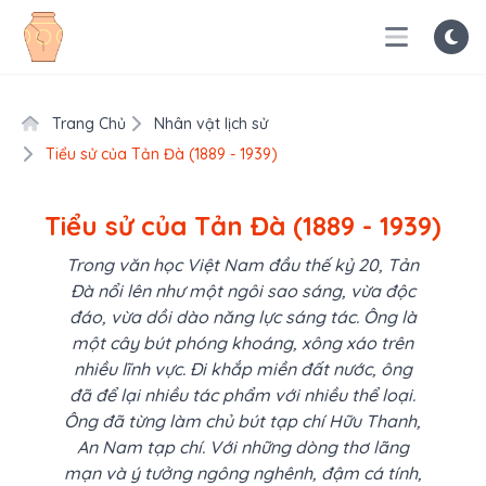
Trang Chủ
Nhân vật lịch sử
Tiểu sử của Tản Đà (1889 - 1939)
Tiểu sử của Tản Đà (1889 - 1939)
Trong văn học Việt Nam đầu thế kỷ 20, Tản
Đà nổi lên như một ngôi sao sáng, vừa độc
đáo, vừa dồi dào năng lực sáng tác. Ông là
một cây bút phóng khoáng, xông xáo trên
nhiều lĩnh vực. Đi khắp miền đất nước, ông
đã để lại nhiều tác phẩm với nhiều thể loại.
Ông đã từng làm chủ bút tạp chí Hữu Thanh,
An Nam tạp chí. Với những dòng thơ lãng
mạn và ý tưởng ngông nghênh, đậm cá tính,