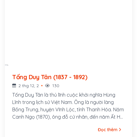
Tống Duy Tân (1837 - 1892)
2 thg 12, 2
130
Tống Duy Tân là thủ lĩnh cuộc khởi nghĩa Hùng
Lĩnh trong lịch sử Việt Nam. Ông là người làng
Bồng Trung, huyện Vĩnh Lộc, tỉnh Thanh Hóa. Năm
Canh Ngọ (1870), ông đỗ cử nhân, đến năm Ất Hợi
(1875), thì đỗ tiến sĩ. Bước đầu, ông được bổ làm
Đọc thêm
Tri huyện, sau làm Đốc học Thanh Hóa rồi Thương