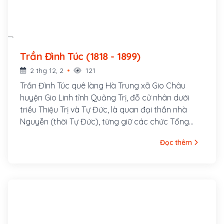
Trần Đình Túc (1818 - 1899)
2 thg 12, 2
121
Trần Đình Túc quê làng Hà Trung xã Gio Châu
huyện Gio Linh tỉnh Quảng Trị, đỗ cử nhân dưới
triều Thiệu Trị và Tự Đức, là quan đại thần nhà
Nguyễn (thời Tự Đức), từng giữ các chức Tổng
đốc Hà Ninh (Hà Nội, Ninh Bình), Hiệp biện Đại học
Đọc thêm
sĩ. Trần Đình Túc là một trong những đại thần chủ
chốt trong việc nghị hòa với người Pháp, khi Pháp
xâm lược Việt Nam.