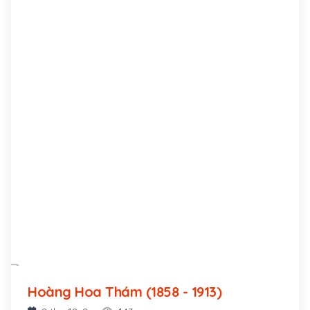
Lê Thị Chung, con gái nhà vọng tộc, thông thạo
chữ Hán, ở làng Phú Lâm, huyện Tiên Phước.
Hoàng Hoa Thám (1858 - 1913)