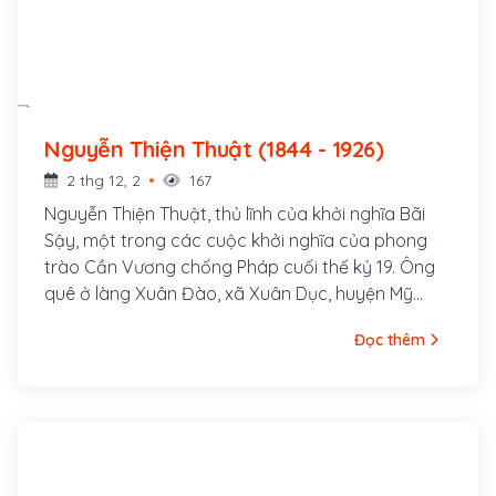
Nguyễn Thiện Thuật (1844 - 1926)
2 thg 12, 2
167
Nguyễn Thiện Thuật, thủ lĩnh của khởi nghĩa Bãi
Sậy, một trong các cuộc khởi nghĩa của phong
trào Cần Vương chống Pháp cuối thế kỷ 19. Ông
quê ở làng Xuân Đào, xã Xuân Dục, huyện Mỹ
Hào, tỉnh Hưng Yên. Ông là con cả của một gia
Đọc thêm
đình nhà nho nghèo, là hậu duệ đời thứ 30 của
Nguyễn Trãi. Cha ông là tú tài Nguyễn Tuy làm
nghề dạy học, các em trai ông là Nguyễn Thiện
Dương và Nguyễn Thiện Kế sau này cũng đều
tham gia khởi nghĩa Bãi Sậy