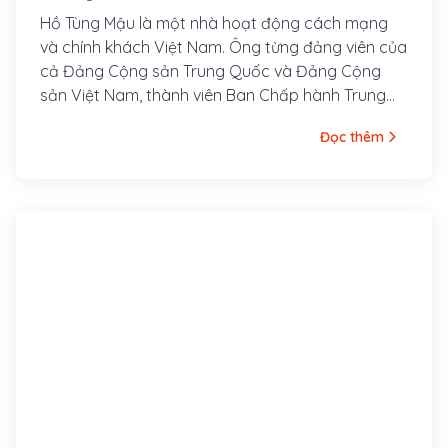
Hồ Tùng Mậu là một nhà hoạt động cách mạng
và chính khách Việt Nam. Ông từng đảng viên của
cả Đảng Cộng sản Trung Quốc và Đảng Cộng
sản Việt Nam, thành viên Ban Chấp hành Trung
ương Đảng Cộng sản Việt Nam, Tổng Thanh tra
Đọc thêm
Ban Thanh tra Chính phủ. Ông tên thật là Hồ Bá
Cự, sinh ngày 15 tháng 6 năm 1896 tại làng Quỳnh
Đôi, huyện Quỳnh Lưu, tỉnh Nghệ An. Cha ông là
Hồ Bá Kiện, một chí sĩ trong phong trào Văn Thân,
bị thực dân Pháp bắt giam và bắn chết trong khi
vượt ngục tại Lao Bảo.