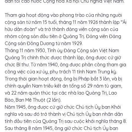
dân tối cao nước Cộng hòa Xã hội Chủ nghĩa Việt Nam.
Tham gia hoạt động vào phong trào của những người
cộng sản từ năm 15 tuổi, tháng 11 năm 1926 thành lập "Ái
hữu dân đoàn" và trở thành đảng viên cộng sản của
nhóm cộng sản đầu tiên ở Quảng Trị. Đảng viên Đảng
Cộng sản Đông Dương từ năm 1929.
Tháng 11 năm 1930, Tỉnh ủy Đảng Cộng sản Việt Nam
Quảng Trị chính thức được thành lập, ông được cử giữ
chức Bí thư. Từ năm 1940, ông được phân công tham gia
công việc của xứ ủy, phụ trách 11 tỉnh Nam Trung kỳ.
Trong thời gian hoạt động, ông bị Pháp bắt 3 lần, và bị
chính quyền Nam triều kết án tổng số 29 năm tù giam,
và 22 năm quản thúc tại các nhà lao Quảng Trị, Lao
Bảo, Ban Mê Thuột (2 lần).
Năm 1945, ông được cử giữ chức Chủ tịch Ủy ban Khởi
nghĩa và sau đó trở thành vị Chủ tịch Ủy ban nhân dân
tỉnh đầu tiên của Quảng Trị sau cuộc khởi nghĩa tháng 8.
Sau tháng 8 năm 1945, ông giữ chức Chủ tịch Ủy ban