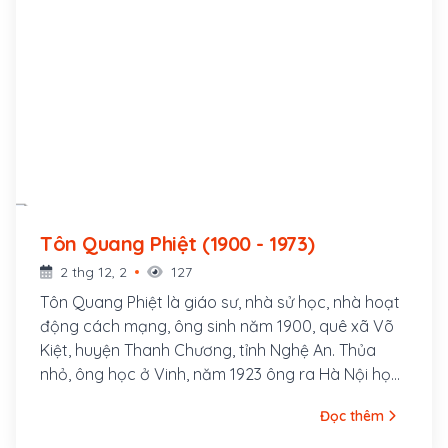
Tôn Quang Phiệt (1900 - 1973)
2 thg 12, 2
127
Tôn Quang Phiệt là giáo sư, nhà sử học, nhà hoạt
động cách mạng, ông sinh năm 1900, quê xã Võ
Kiệt, huyện Thanh Chương, tỉnh Nghệ An. Thủa
nhỏ, ông học ở Vinh, năm 1923 ông ra Hà Nội học
Cao đẳng Sư phạm Đông Dương. Tại đây ông
Đọc thêm
tham gia vận động thành lập Đảng Phục Việt
(sau đổi thành Tân Việt, tiền thân của Đông