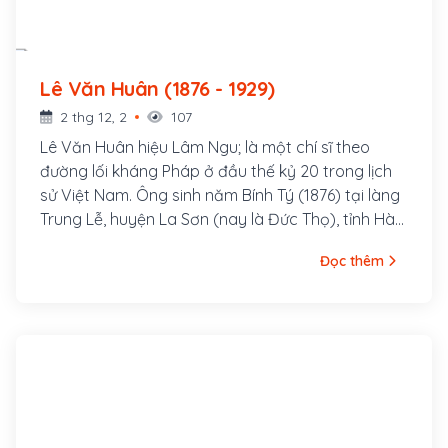
Lê Văn Huân (1876 - 1929)
2 thg 12, 2
107
Lê Văn Huân hiệu Lâm Ngu; là một chí sĩ theo
đường lối kháng Pháp ở đầu thế kỷ 20 trong lịch
sử Việt Nam. Ông sinh năm Bính Tý (1876) tại làng
Trung Lễ, huyện La Sơn (nay là Đức Thọ), tỉnh Hà
Tĩnh. Thân sinh ông là Lê Văn Thống đậu cử nhân,
Đọc thêm
làm Bang biện huyện Tương Dương, tỉnh Nghệ An;
mẹ là Phan Thị Đại, chị ruột Đình nguyên tiến sỹ
Phan Đình Phùng. Lê Văn Huân mồ côi cha lúc 2
tuổi, được mẹ đem về nuôi ở quê ngoại, làng
Đông Thái, xã Việt Yên Hạ (nay là xã Tùng Ảnh).