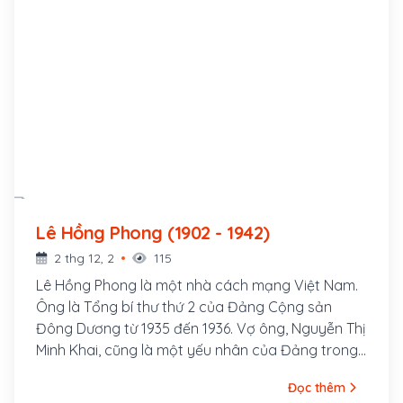
Lê Hồng Phong (1902 - 1942)
2 thg 12, 2
115
Lê Hồng Phong là một nhà cách mạng Việt Nam.
Ông là Tổng bí thư thứ 2 của Đảng Cộng sản
Đông Dương từ 1935 đến 1936. Vợ ông, Nguyễn Thị
Minh Khai, cũng là một yếu nhân của Đảng trong
thời kỳ đầu. Lê Hồng Phong sinh ngày 6 tháng 9
Đọc thêm
năm 1902 trong một gia đình nghèo thuộc xóm