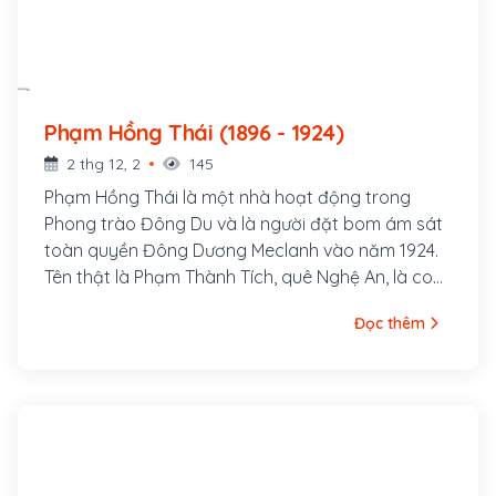
Phạm Hồng Thái (1896 - 1924)
2 thg 12, 2
145
Phạm Hồng Thái là một nhà hoạt động trong
Phong trào Đông Du và là người đặt bom ám sát
toàn quyền Đông Dương Meclanh vào năm 1924.
Tên thật là Phạm Thành Tích, quê Nghệ An, là con
quan Huấn đạo Phạm Thành Mỹ. Ông cùng với
Đọc thêm
một nhóm thanh niên có tâm huyết theo Vương
Thúc Oánh (thành viên Việt Nam Quang phục
Hội) vượt biên qua Xiêm (Thái Lan) rồi sang
Quảng Châu (Trung Quốc) khoảng cuối năm 1918.
Tháng 4 năm 1924, ông gia nhập Tâm Tâm Xã do
Hồ Tùng Mậu, Lê Hồng Sơn thành lập