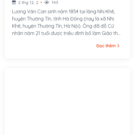
2 thg 12, 2
143
Lương Văn Can sinh năm 1854 tại làng Nhị Khê,
huyện Thường Tín, tỉnh Hà Đông (nay là xã Nhị
Khê, huyện Thường Tín, Hà Nội). Ông đã đỗ Cử
nhân năm 21 tuổi được triều đình bổ làm Giáo thụ
phủ Hoài Đức nhưng ông từ chối.
Đọc thêm