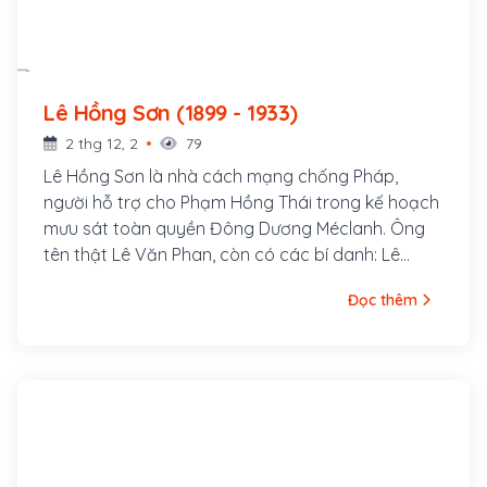
Lê Hồng Sơn (1899 - 1933)
2 thg 12, 2
79
Lê Hồng Sơn là nhà cách mạng chống Pháp,
người hỗ trợ cho Phạm Hồng Thái trong kế hoạch
mưu sát toàn quyền Đông Dương Méclanh. Ông
tên thật Lê Văn Phan, còn có các bí danh: Lê
Hưng Quốc, Võ Hồng Anh, Lê Tản Anh. Quê ông ở
Đọc thêm
làng Xuân Hồ, tổng Xuân Liễu, huyện Nam Đàn,
tỉnh Nghệ An. Năm 1920, ông tham gia vào Việt
Nam Quang phục Hội và được Phan Bội Châu cử
sang Nhật gặp Kỳ Ngoại Hầu Cường Để.