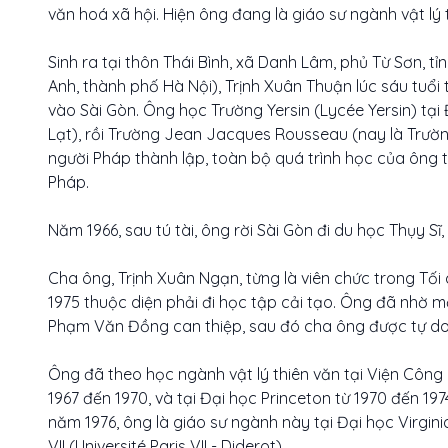
văn hoá xã hội. Hiện ông đang là giáo sư ngành vật lý t
Sinh ra tại thôn Thái Bình, xã Danh Lâm, phủ Từ Sơn, 
Anh, thành phố Hà Nội), Trịnh Xuân Thuận lúc sáu tuổi 
vào Sài Gòn. Ông học Trường Yersin (Lycée Yersin) tạ
Lạt), rồi Trường Jean Jacques Rousseau (nay là Trườn
người Pháp thành lập, toàn bộ quá trình học của ông 
Pháp.
Năm 1966, sau tú tài, ông rời Sài Gòn đi du học Thụy 
Cha ông, Trịnh Xuân Ngạn, từng là viên chức trong Tố
1975 thuộc diện phải đi học tập cải tạo. Ông đã nhờ m
Phạm Văn Đồng can thiệp, sau đó cha ông được tự do
Ông đã theo học ngành vật lý thiên văn tại Viện Công n
1967 đến 1970, và tại Đại học Princeton từ 1970 đến 197
năm 1976, ông là giáo sư ngành này tại Đại học Virginia
VII (Université Paris VII - Diderot)