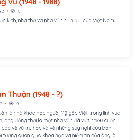
Lưu Quang Vũ (1948 - 1988)
22
0
ạn kịch, nhà thơ và nhà văn hiện đại của Việt Nam.
Trịnh Xuân Thuận (1948 - ?)
22
0
uận là nhà khoa học người Mỹ gốc Việt trong lĩnh vực
ăn, ông đồng thời là một nhà văn đã viết nhiều cuốn
ị cao về vũ trụ học và về những suy nghĩ của bản
i tương quan giữa khoa học và niềm tin của ông là