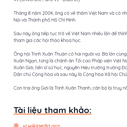
Tháng 8 năm 2004, ông có về thăm Việt Nam và có những
Nội và Thành phố Hồ Chí Minh.
Sau này ông tiếp tục trở về Việt Nam nhiều lần để thỉ
tham gia các hội thảo khoa học.
Ông nội Trịnh Xuân Thuận có hai người vợ. Bà lớn cùng
Xuân Ngạn, từng là chánh án Tối cao Pháp viện Việt N
Xuân Giới, tiến sĩ sử học, nguyên Hiệu trưởng trường
Dân chủ Cộng hòa và sau này là Cộng hòa Xã hội Chủ
Con trai ông Giới là Trịnh Xuân Thanh, cán bộ bị truy 
Tài liệu tham khảo:
vi.wikipedia.org