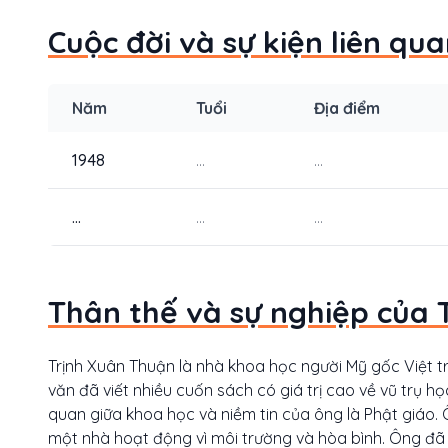
Cuộc đời và sự kiện liên qu
Năm
Tuổi
Địa điểm
1948
...
...
...
...
...
Thân thế và sự nghiệp của 
Trịnh Xuân Thuận là nhà khoa học người Mỹ gốc Việt tro
văn đã viết nhiều cuốn sách có giá trị cao về vũ trụ 
quan giữa khoa học và niềm tin của ông là Phật giáo. Ô
một nhà hoạt động vì môi trường và hòa bình. Ông đã đ