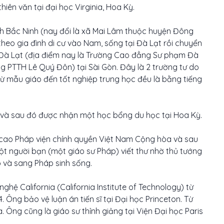
hiên văn tại đại học Virginia, Hoa Kỳ.
tỉnh Bắc Ninh (nay đổi là xã Mai Lâm thuộc huyện Đông
theo gia đình di cư vào Nam, sống tại Đà Lạt rồi chuyển
i Đà Lạt (địa điểm nay là Trường Cao đẳng Sư phạm Đà
g PTTH Lê Quý Đôn) tại Sài Gòn. Đây là 2 trường tư do
từ mẫu giáo đến tốt nghiệp trung học đều là bằng tiếng
Sĩ, và sau đó được nhận một học bổng du học tại Hoa Kỳ.
i cao Pháp viện chính quyền Việt Nam Cộng hòa và sau
ột người bạn (một giáo sư Pháp) viết thư nhờ thủ tướng
 và sang Pháp sinh sống.
ghệ California (California Institute of Technology) từ
4. Ông bảo vệ luận án tiến sĩ tại Đại học Princeton. Từ
. Ông cũng là giáo sư thỉnh giảng tại Viện Đại học Paris