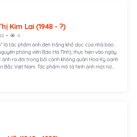
Nguyễn Thị Kim Lai (1948 - ?)
22
0
ỏ” là tác phẩm ảnh đen trắng khổ dọc của nhà báo
guyên phóng viên Báo Hà Tĩnh), thực hiện vào ngày
c ảnh ra đời trong bối cảnh không quân Hoa Kỳ oanh
ền Bắc Việt Nam. Tác phẩm mô tả hình ảnh một nữ
óc dáng nhỏ bé đang cầm súng áp giải một viên phi
 hơn rất nhiều.