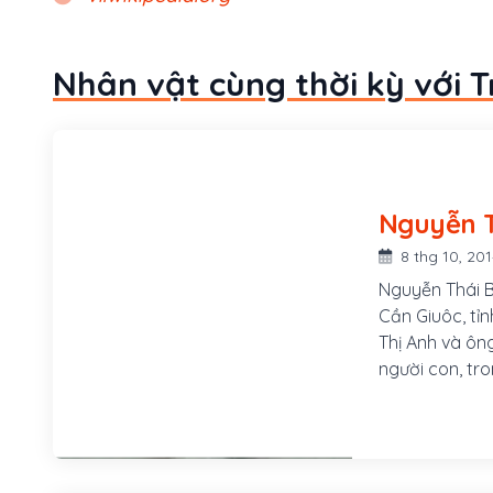
Nhân vật cùng thời kỳ với 
8 thg 10, 20
Nguyễn Thái Bì
Cần Giuôc, tỉn
Thị Anh và ông Nguyễn Văn Hai (Thái Bình là con thứ ba trong 12
người con, tro