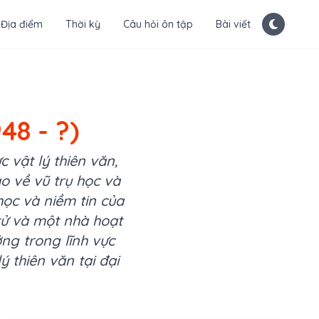
Địa điểm
Thời kỳ
Câu hỏi ôn tập
Bài viết
48 - ?)
 vật lý thiên văn,
ao về vũ trụ học và
ọc và niềm tin của
 tử và một nhà hoạt
ng trong lĩnh vực
 thiên văn tại đại