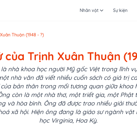
Nhân vật
Sự kiện
 Xuân Thuận (1948 - ?)
ử của Trịnh Xuân Thuận (19
là nhà khoa học người Mỹ gốc Việt trong lĩnh vực
ột nhà văn đã viết nhiều cuốn sách có giá trị c
 của bản thân trong mối tương quan giữa khoa h
Ông còn là một nhà thơ, một triết gia, một Phật
ng và hòa bình. Ông đã được trao nhiều giải thưở
hoá xã hội. Hiện ông đang là giáo sư ngành vật lý
học Virginia, Hoa Kỳ.