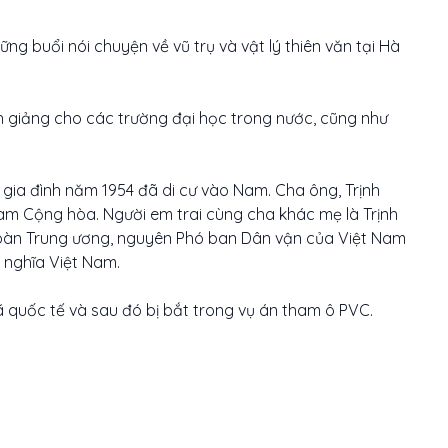
 buổi nói chuyện về vũ trụ và vật lý thiên văn tại Hà
nh giảng cho các trường đại học trong nước, cũng như
 gia đình năm 1954 đã di cư vào Nam. Cha ông, Trịnh
am Cộng hòa. Người em trai cùng cha khác mẹ là Trịnh
 Đoàn Trung ương, nguyên Phó ban Dân vận của Việt Nam
 nghĩa Việt Nam.
nã quốc tế và sau đó bị bắt trong vụ án tham ô PVC.