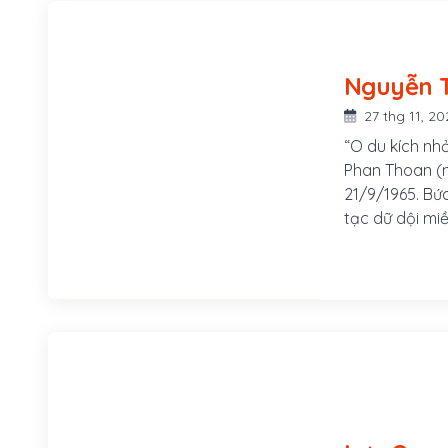
27 thg 11, 20
“O du kích nh
Phan Thoan (n
21/9/1965. Bứ
tạc dữ dội mi
dân quân có v
công Mỹ to lớn