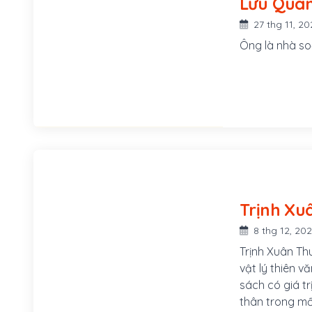
27 thg 11, 20
Ông là nhà so
8 thg 12, 20
Trịnh Xuân Th
vật lý thiên v
sách có giá tr
thân trong mố