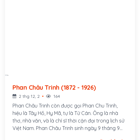
Phan Châu Trinh (1872 - 1926)
2 thg 12, 2
164
Phan Châu Trinh còn được gọi Phan Chu Trinh,
hiệu là Tây Hồ, Hy Mã, tự là Tử Cán. Ông là nhà
thơ, nhà văn, và là chí sĩ thời cận đại trong lịch sử
Việt Nam. Phan Châu Trinh sinh ngày 9 tháng 9
năm 1872, người làng Tây Lộc, huyện Tiên Phước,