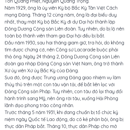
Tôn Quang Phiệt, Nguyễn Quang Trọng.
Năm 1929, ông là ủy viên Kỳ bộ Bắc Kỳ Tân Việt Cách
mạng Đảng. Tháng 12 cùng năm, ông là đại biểu duy
nhất, thay mặt Kỳ bộ Bắc Kỳ đi dự Đại hội thành lập
Đông Dương Cộng sản Liên đoàn. Tuy nhiên, do bị lộ nên
toàn bộ thành viên tham gia Đại hội đều bị bắt.
Đầu năm 1930, sau hai tháng giam giữ, tra hỏi, do không
tìm được chứng cớ, nên Công sứ Lacarade buộc phải
thả ông. Ngày 24 tháng 2, Đông Dương Cộng sản Liên
đoàn gia nhập Đảng Cộng sản Việt Nam, ông trở thành
Xứ ủy viên Xứ ủy Bắc Kỳ của Đảng.
Sua đó, ông được Trung ương Đảng giao nhiệm vụ làm
thủy thủ trên một con tàu vận tải, để bắt liên lạc với
Đảng Cộng sản Pháp. Tuy nhiên, con tàu đó lại thay đổi
hành trình sang Mỹ, nên ông rời tàu, xuống Hải Phòng
lãnh đạo phong trào công nhân.
Trước tháng 5 năm 1931, khi đang chuẩn bị tổ chức kỷ
niệm ngày Quốc tế Lao động, do có kẻ phản bội, ông bị
thực dân Pháp bắt. Tháng 10, thực dân Pháp cho mở