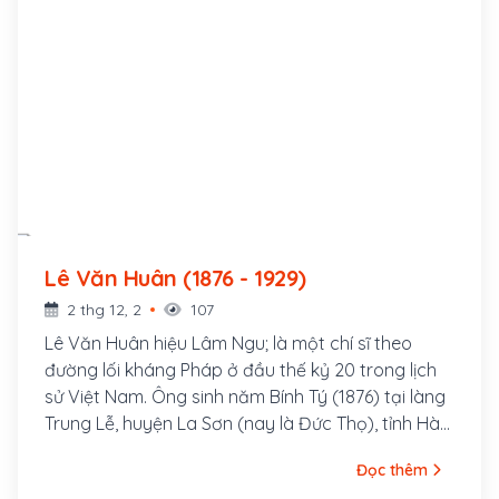
Lê Văn Huân (1876 - 1929)
2 thg 12, 2
107
Lê Văn Huân hiệu Lâm Ngu; là một chí sĩ theo
đường lối kháng Pháp ở đầu thế kỷ 20 trong lịch
sử Việt Nam. Ông sinh năm Bính Tý (1876) tại làng
Trung Lễ, huyện La Sơn (nay là Đức Thọ), tỉnh Hà
Tĩnh. Thân sinh ông là Lê Văn Thống đậu cử nhân,
Đọc thêm
làm Bang biện huyện Tương Dương, tỉnh Nghệ An;