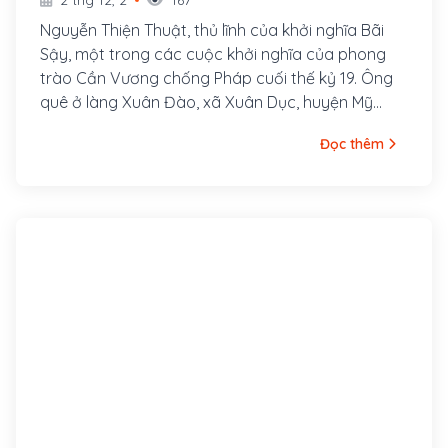
Nguyễn Thiện Thuật, thủ lĩnh của khởi nghĩa Bãi
Sậy, một trong các cuộc khởi nghĩa của phong
trào Cần Vương chống Pháp cuối thế kỷ 19. Ông
quê ở làng Xuân Đào, xã Xuân Dục, huyện Mỹ
Hào, tỉnh Hưng Yên. Ông là con cả của một gia
Đọc thêm
đình nhà nho nghèo, là hậu duệ đời thứ 30 của
Nguyễn Trãi. Cha ông là tú tài Nguyễn Tuy làm
nghề dạy học, các em trai ông là Nguyễn Thiện
Dương và Nguyễn Thiện Kế sau này cũng đều
tham gia khởi nghĩa Bãi Sậy