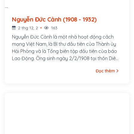
Nguyễn Đức Cảnh (1908 - 1932)
2 thg 12, 2
163
Nguyễn Đức Cảnh là một nhà hoạt động cách
mạng Việt Nam, là Bí thư đầu tiên của Thành ủy
Hải Phòng và là Tổng biên tập đầu tiên của báo
Lao Động. Ông sinh ngày 2/2/1908 tại thôn Diêm
Điền, xã Thái Hà, huyện Thuỵ Anh, tỉnh Thái Bình.
Đọc thêm
Là học sinh trường Thành Chung Nam Định,
Nguyễn Đức Cảnh tham gia lãnh đạo thanh niên
trong phong trào truy điệu Phan Chu Trinh ở Nam
Định. Bị đuổi học, Nguyễn Đức Cảnh lên Hà Nội tìm
việc làm và cũng từ đây anh đã tham gia vào tổ
chức Việt Nam Quốc dân Đảng.