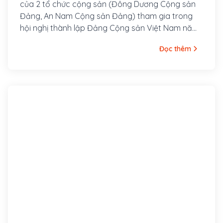
của 2 tổ chức cộng sản (Đông Dương Cộng sản
Đảng, An Nam Cộng sản Đảng) tham gia trong
hội nghị thành lập Đảng Cộng sản Việt Nam năm
1930, dưới sự chủ trì của Nguyễn Ái Quốc. Ông là
Đọc thêm
người đứng đầu Ban Chấp hành Trung ương Đảng
khi Đảng được thành lập với cương vị Phụ trách
Ban Chấp hành Trung ương Lâm thời Đảng Cộng
sản Việt Nam từ tháng 2 đến tháng 10 năm 1930.