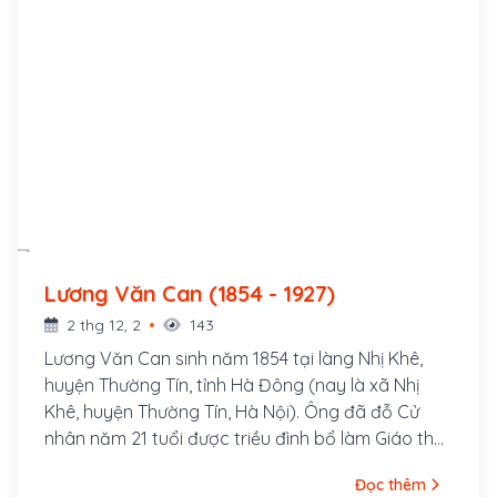
Lương Văn Can (1854 - 1927)
2 thg 12, 2
143
Lương Văn Can sinh năm 1854 tại làng Nhị Khê,
huyện Thường Tín, tỉnh Hà Đông (nay là xã Nhị
Khê, huyện Thường Tín, Hà Nội). Ông đã đỗ Cử
nhân năm 21 tuổi được triều đình bổ làm Giáo thụ
phủ Hoài Đức nhưng ông từ chối.
Đọc thêm