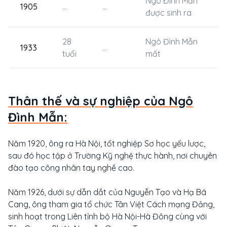
Ngô Đình Mẫn
1905
...
...
được sinh ra
28
Ngô Đình Mẫn
1933
...
tuổi
mất
Thân thế và sự nghiệp của Ngô
Đình Mẫn:
Năm 1920, ông ra Hà Nội, tốt nghiệp Sơ học yếu lược,
sau đó học tập ở Trường Kỹ nghệ thực hành, nơi chuyên
đào tạo công nhân tay nghề cao.
Năm 1926, dưới sự dẫn dắt của Nguyễn Tạo và Hạ Bá
Cang, ông tham gia tổ chức Tân Việt Cách mạng Đảng,
sinh hoạt trong Liên tỉnh bộ Hà Nội-Hà Đông cùng với