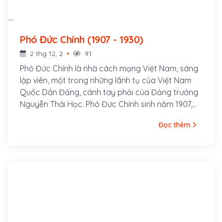
Phó Đức Chính (1907 - 1930)
2 thg 12, 2
91
Phó Đức Chính là nhà cách mạng Việt Nam, sáng
lập viên, một trong những lãnh tụ của Việt Nam
Quốc Dân Đảng, cánh tay phải của Đảng trưởng
Nguyễn Thái Học. Phó Đức Chính sinh năm 1907,
người làng Đa Ngưu (nay thuộc xã Tân Tiến)
Đọc thêm
huyện Văn Giang, xuất thân trong một gia đình
Nho học. Ông học trường Cao đẳng Công chính
Hà Nội. Tháng 12/1927, Phó Đức Chính tham gia
thành lập Việt Nam Quốc Dân Đảng và là một
trong năm thành viên lãnh đạo của Tổng bộ, phụ
trách công tác tổ chức.