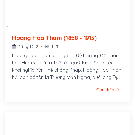
Hoàng Hoa Thám (1858 - 1913)
2 thg 12, 2
143
Hoàng Hoa Thám còn gọi là Đề Dương, Đề Thám
hay Hùm xám Yên Thế, là người lãnh đạo cuộc
khởi nghĩa Yên Thế chống Pháp. Hoàng Hoa Thám
hồi còn bé tên là Trương Văn Nghĩa, quê làng Dị
Chế, huyện Tiên Lữ, tỉnh Hưng Yên, bố là Trương
Đọc thêm
Văn Thận và mẹ là Lương Thị Minh. Sinh thời, bố
mẹ Hoàng Hoa Thám đều là những người rất
trọng nghĩa khí; cả hai ông bà đều gia nhập cuộc
khởi nghĩa của Nguyễn Văn Nhàn (Nùng Văn Vân)
ở Sơn Tây.