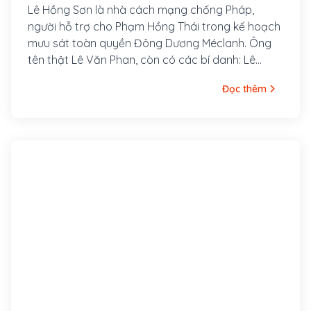
Lê Hồng Sơn là nhà cách mạng chống Pháp,
người hỗ trợ cho Phạm Hồng Thái trong kế hoạch
mưu sát toàn quyền Đông Dương Méclanh. Ông
tên thật Lê Văn Phan, còn có các bí danh: Lê
Hưng Quốc, Võ Hồng Anh, Lê Tản Anh. Quê ông ở
Đọc thêm
làng Xuân Hồ, tổng Xuân Liễu, huyện Nam Đàn,
tỉnh Nghệ An. Năm 1920, ông tham gia vào Việt
Nam Quang phục Hội và được Phan Bội Châu cử
sang Nhật gặp Kỳ Ngoại Hầu Cường Để.