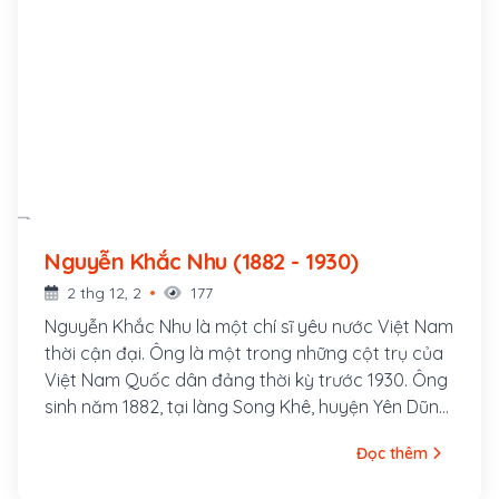
Nguyễn Khắc Nhu (1882 - 1930)
2 thg 12, 2
177
Nguyễn Khắc Nhu là một chí sĩ yêu nước Việt Nam
thời cận đại. Ông là một trong những cột trụ của
Việt Nam Quốc dân đảng thời kỳ trước 1930. Ông
sinh năm 1882, tại làng Song Khê, huyện Yên Dũng,
tỉnh Bắc Giang. Xuất thân trong một gia đình Nho
Đọc thêm
học, mồ côi cha năm 13 tuổi, thuở nhỏ ông theo
học khoa cử, năm 1912 đi thi Hương đứng đầu cả