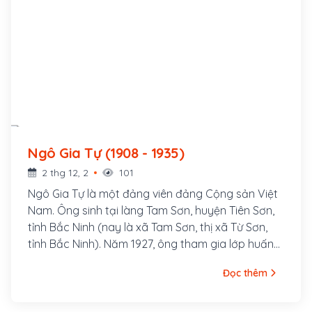
Ngô Gia Tự (1908 - 1935)
2 thg 12, 2
101
Ngô Gia Tự là một đảng viên đảng Cộng sản Việt
Nam. Ông sinh tại làng Tam Sơn, huyện Tiên Sơn,
tỉnh Bắc Ninh (nay là xã Tam Sơn, thị xã Từ Sơn,
tỉnh Bắc Ninh). Năm 1927, ông tham gia lớp huấn
luyện chính trị do Nguyễn Ái Quốc tổ chức tại
Đọc thêm
Quảng Châu, Trung Quốc, được Kỳ bộ Bắc kỳ Việt
Nam Thanh niên Cách mạng Đồng chí Hội chỉ định
vào Tỉnh bộ Bắc Ninh để gây dựng cơ sở ở địa