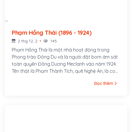
Phạm Hồng Thái (1896 - 1924)
2 thg 12, 2
145
Phạm Hồng Thái là một nhà hoạt động trong
Phong trào Đông Du và là người đặt bom ám sát
toàn quyền Đông Dương Meclanh vào năm 1924.
Tên thật là Phạm Thành Tích, quê Nghệ An, là con
quan Huấn đạo Phạm Thành Mỹ. Ông cùng với
Đọc thêm
một nhóm thanh niên có tâm huyết theo Vương
Thúc Oánh (thành viên Việt Nam Quang phục
Hội) vượt biên qua Xiêm (Thái Lan) rồi sang
Quảng Châu (Trung Quốc) khoảng cuối năm 1918.
Tháng 4 năm 1924, ông gia nhập Tâm Tâm Xã do
Hồ Tùng Mậu, Lê Hồng Sơn thành lập