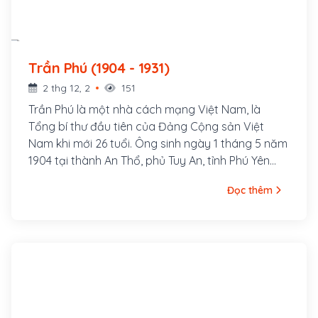
Trần Phú (1904 - 1931)
2 thg 12, 2
151
Trần Phú là một nhà cách mạng Việt Nam, là
Tổng bí thư đầu tiên của Đảng Cộng sản Việt
Nam khi mới 26 tuổi. Ông sinh ngày 1 tháng 5 năm
1904 tại thành An Thổ, phủ Tuy An, tỉnh Phú Yên
(nay thuộc xã An Dân, huyện Tuy An, tỉnh Phú Yên).
Đọc thêm
Nguyên quán ông ở làng Tùng Sinh, nay thuộc xã
Tùng Ảnh, huyện Đức Thọ, tỉnh Hà Tĩnh. Cha ông là
cụ Trần Văn Phổ, từng đỗ Giải nguyên. Thời gian
làm Giáo thụ Tuy An đã sinh ra ông tại đây. Thân
mẫu ông là bà Hoàng Thị Cát, người làng Tùng
Anh, huyện Đức Thọ, tỉnh Hà Tĩnh. Ông là con thứ 7
trong gia đình.