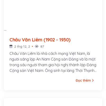
Châu Văn Liêm (1902 - 1930)
2 thg 12, 2
87
Châu Văn Liêm là nhà cách mạng Việt Nam, là
người sáng lập An Nam Cộng sản Đảng và là một
trong sáu người tham gia hội nghị thành lập Đảng
Cộng sản Việt Nam. Ông sinh tại làng Thới Thạnh,
huyện Ô Môn, tỉnh Cần Thơ trong một gia đình
Đọc thêm
Nho học nghèo. Từ nhỏ ông đã được học chữ Nho
và chữ Quốc ngữ tại quê nhà. Sau đó ông lên Cần
Thơ học. Năm 1922, sau khi có bằng Thành chung
từ trường College de My Tho, ông vào học tại
trường Sư phạm Đông Dương tại Sài Gòn.