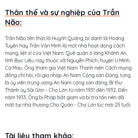
Thân thế và sự nghiệp của Trần
Não:
Trần Não tên thật là Huỳnh Quảng, bí danh là Hoàng
Tuyền hay Trần Văn Minh là một nhà hoạt động cách
mạng, liệt sĩ của Việt Nam. Quê quán ở làng Khánh An,
tỉnh Bạc Liêu, nay thuộc xã Nguyễn Phích, huyện U Minh,
Cà Mau. Ông tham gia Việt Nam Thanh niên Cách mạng
đồng chí hội, rồi gia nhập An Nam Cộng sản Đảng, từng
là ủy viên trung ương An Nam cộng sản đảng, Bí thư
Thành ủy Sài Gòn - Chợ Lớn từ năm 1931 đến 1932. Đến
năm 1933, Ông bị Pháp bắt giam và bị tra tấn nên đã
mất tại nhà thương Chợ Quán - Chợ Lớn lúc mới 25 tuổi.
Tài liệu tham khảo: