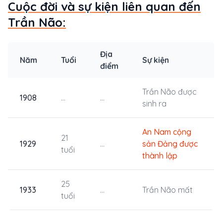
Cuộc đời và sự kiện liên quan đến
Trần Não:
Địa
Năm
Tuổi
Sự kiện
điểm
Trần Não được
1908
...
...
sinh ra
An Nam cộng
21
1929
...
sản Đảng được
tuổi
thành lập
25
1933
...
Trần Não mất
tuổi