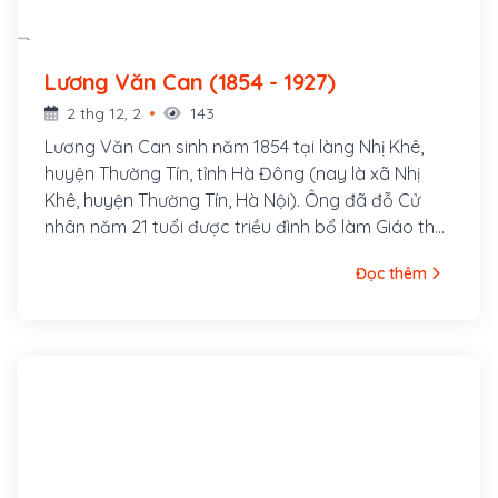
Lương Văn Can (1854 - 1927)
2 thg 12, 2
143
Lương Văn Can sinh năm 1854 tại làng Nhị Khê,
huyện Thường Tín, tỉnh Hà Đông (nay là xã Nhị
Khê, huyện Thường Tín, Hà Nội). Ông đã đỗ Cử
nhân năm 21 tuổi được triều đình bổ làm Giáo thụ
phủ Hoài Đức nhưng ông từ chối.
Đọc thêm