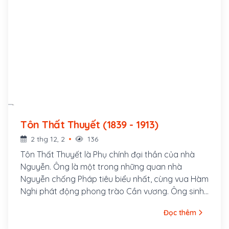
Tôn Thất Thuyết (1839 - 1913)
2 thg 12, 2
136
Tôn Thất Thuyết là Phụ chính đại thần của nhà
Nguyễn. Ông là một trong những quan nhà
Nguyễn chống Pháp tiêu biểu nhất, cùng vua Hàm
Nghi phát động phong trào Cần vương. Ông sinh
ngày 29 tháng 3 năm Kỷ Hợi, tức 12 tháng 5 năm
Đọc thêm
1839 tại làng Phú Mộng, bên bờ sông Bạch Yến
cạnh Kinh thành Thuận Hóa, nay thuộc thôn Phú