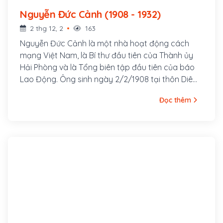
Nguyễn Đức Cảnh (1908 - 1932)
2 thg 12, 2
163
Nguyễn Đức Cảnh là một nhà hoạt động cách
mạng Việt Nam, là Bí thư đầu tiên của Thành ủy
Hải Phòng và là Tổng biên tập đầu tiên của báo
Lao Động. Ông sinh ngày 2/2/1908 tại thôn Diêm
Điền, xã Thái Hà, huyện Thuỵ Anh, tỉnh Thái Bình.
Đọc thêm
Là học sinh trường Thành Chung Nam Định,
Nguyễn Đức Cảnh tham gia lãnh đạo thanh niên
trong phong trào truy điệu Phan Chu Trinh ở Nam
Định. Bị đuổi học, Nguyễn Đức Cảnh lên Hà Nội tìm
việc làm và cũng từ đây anh đã tham gia vào tổ
chức Việt Nam Quốc dân Đảng.