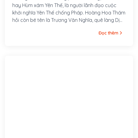
hay Hùm xám Yên Thế, là người lãnh đạo cuộc
khởi nghĩa Yên Thế chống Pháp. Hoàng Hoa Thám
hồi còn bé tên là Trương Văn Nghĩa, quê làng Dị
Chế, huyện Tiên Lữ, tỉnh Hưng Yên, bố là Trương
Đọc thêm
Văn Thận và mẹ là Lương Thị Minh. Sinh thời, bố
mẹ Hoàng Hoa Thám đều là những người rất
trọng nghĩa khí; cả hai ông bà đều gia nhập cuộc
khởi nghĩa của Nguyễn Văn Nhàn (Nùng Văn Vân)
ở Sơn Tây.