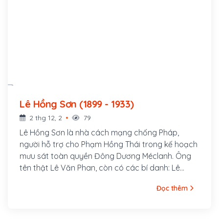
Lê Hồng Sơn (1899 - 1933)
2 thg 12, 2
79
Lê Hồng Sơn là nhà cách mạng chống Pháp,
người hỗ trợ cho Phạm Hồng Thái trong kế hoạch
mưu sát toàn quyền Đông Dương Méclanh. Ông
tên thật Lê Văn Phan, còn có các bí danh: Lê
Hưng Quốc, Võ Hồng Anh, Lê Tản Anh. Quê ông ở
Đọc thêm
làng Xuân Hồ, tổng Xuân Liễu, huyện Nam Đàn,
tỉnh Nghệ An. Năm 1920, ông tham gia vào Việt
Nam Quang phục Hội và được Phan Bội Châu cử