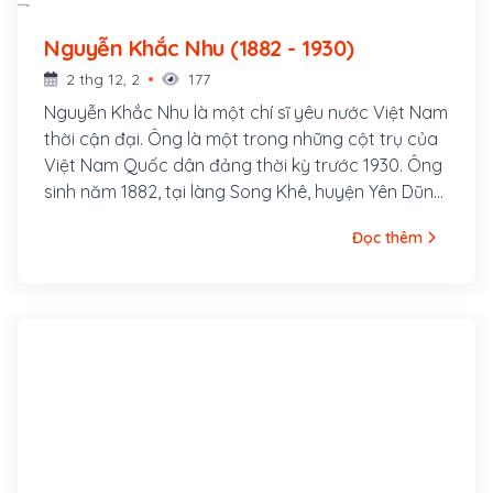
Nguyễn Khắc Nhu (1882 - 1930)
2 thg 12, 2
177
Nguyễn Khắc Nhu là một chí sĩ yêu nước Việt Nam
thời cận đại. Ông là một trong những cột trụ của
Việt Nam Quốc dân đảng thời kỳ trước 1930. Ông
sinh năm 1882, tại làng Song Khê, huyện Yên Dũng,
tỉnh Bắc Giang. Xuất thân trong một gia đình Nho
Đọc thêm
học, mồ côi cha năm 13 tuổi, thuở nhỏ ông theo
học khoa cử, năm 1912 đi thi Hương đứng đầu cả
xứ Bắc Kỳ nên đương thời gọi là Đầu Xứ Nhu, gọi
tắt là Xứ Nhu.