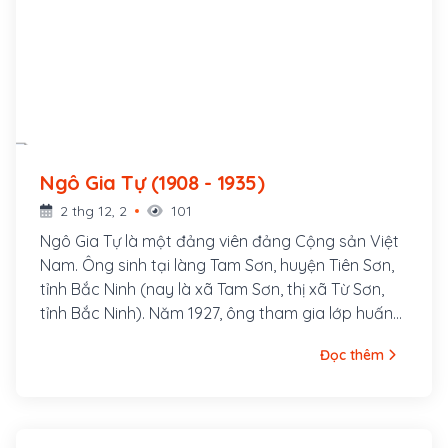
Ngô Gia Tự (1908 - 1935)
2 thg 12, 2
101
Ngô Gia Tự là một đảng viên đảng Cộng sản Việt
Nam. Ông sinh tại làng Tam Sơn, huyện Tiên Sơn,
tỉnh Bắc Ninh (nay là xã Tam Sơn, thị xã Từ Sơn,
tỉnh Bắc Ninh). Năm 1927, ông tham gia lớp huấn
luyện chính trị do Nguyễn Ái Quốc tổ chức tại
Đọc thêm
Quảng Châu, Trung Quốc, được Kỳ bộ Bắc kỳ Việt
Nam Thanh niên Cách mạng Đồng chí Hội chỉ định
vào Tỉnh bộ Bắc Ninh để gây dựng cơ sở ở địa
phương. Năm 1928, Ngô Gia Tự được đưa về hoạt