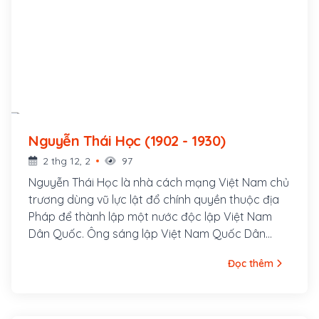
Nguyễn Thái Học (1902 - 1930)
2 thg 12, 2
97
Nguyễn Thái Học là nhà cách mạng Việt Nam chủ
trương dùng vũ lực lật đổ chính quyền thuộc địa
Pháp để thành lập một nước độc lập Việt Nam
Dân Quốc. Ông sáng lập Việt Nam Quốc Dân
Đảng năm 1927 và lãnh đạo cuộc Khởi nghĩa Yên
Đọc thêm
Bái năm 1930. Nguyễn Thái Học sinh ngày 1 tháng
12 năm Nhâm Dần (1902) tại làng Thổ Tang, tổng
Lương Điền, phủ Vĩnh Tường, tỉnh Vĩnh Yên (nay là