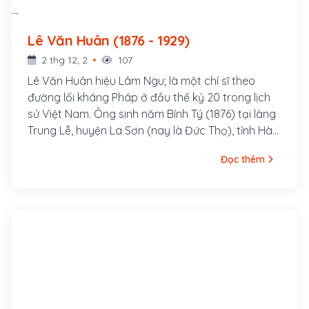
Lê Văn Huân (1876 - 1929)
2 thg 12, 2
107
Lê Văn Huân hiệu Lâm Ngu; là một chí sĩ theo
đường lối kháng Pháp ở đầu thế kỷ 20 trong lịch
sử Việt Nam. Ông sinh năm Bính Tý (1876) tại làng
Trung Lễ, huyện La Sơn (nay là Đức Thọ), tỉnh Hà
Tĩnh. Thân sinh ông là Lê Văn Thống đậu cử nhân,
Đọc thêm
làm Bang biện huyện Tương Dương, tỉnh Nghệ An;
mẹ là Phan Thị Đại, chị ruột Đình nguyên tiến sỹ
Phan Đình Phùng. Lê Văn Huân mồ côi cha lúc 2
tuổi, được mẹ đem về nuôi ở quê ngoại, làng
Đông Thái, xã Việt Yên Hạ (nay là xã Tùng Ảnh).