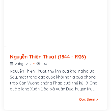
Nguyễn Thiện Thuật (1844 - 1926)
2 thg 12, 2
167
Nguyễn Thiện Thuật, thủ lĩnh của khởi nghĩa Bãi
Sậy, một trong các cuộc khởi nghĩa của phong
trào Cần Vương chống Pháp cuối thế kỷ 19. Ông
quê ở làng Xuân Đào, xã Xuân Dục, huyện Mỹ
Hào, tỉnh Hưng Yên. Ông là con cả của một gia
Đọc thêm
đình nhà nho nghèo, là hậu duệ đời thứ 30 của
Nguyễn Trãi. Cha ông là tú tài Nguyễn Tuy làm