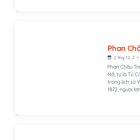
Phú Mộng, phư
của Đề đốc Tô
của chúa Hiề
2 thg 12, 2
Phan Châu Tri
Mã, tự là Tử C
trong lịch sử
1872, người l
xã Tam Lộc, h
Mã, tự là Tử 
phòng, sau th
Chuyển vận sứ
Mẹ ông là Lê 
ở làng Phú Lâ