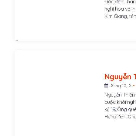
Đức đến Thành
nghị hòa với 
Kim Giang, tê
làm tên chính
Trọng Hợp sin
là Nguyễn Côn
làng Kim Lũ, h
quận Hoàng Ma
lớn lên đi học
sĩ Nguyễn Văn 
2 thg 12, 2
Nguyễn Thiện T
cuộc khởi ngh
kỷ 19. Ông qu
Hưng Yên. Ông
duệ đời thứ 3
nghề dạy học,