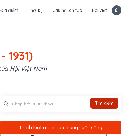
Địa điểm
Thời kỳ
Câu hỏi ôn tập
Bài viết
- 1931)
của Hội Việt Nam
Tìm kiếm
Tìm kiếm
Tranh luật nhân quả trong cuộc sống