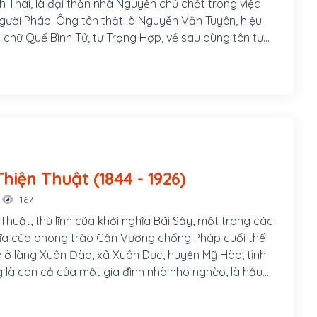
 Thái, là đại thần nhà Nguyễn chủ chốt trong việc
người Pháp. Ông tên thật là Nguyễn Văn Tuyên, hiệu
n chữ Quế Bình Tử, tự Trọng Hợp, về sau dùng tên tự
 nên thường được gọi là Nguyễn Trọng Hợp. Nguyễn
h năm Giáp Ngọ (1834), dòng dõi đại thần đời Hậu Lê
g Thái, thân phụ của ông là cử nhân Nguyễn Cư quê
uyện Thanh Trì, tỉnh Hà Đông (nay là phường Đại Kim,
i, thành phố Hà Nội). Ông sống từ nhỏ ở quê hương,
 tại Hà Nội, là học trò của tiến sĩ Vũ Tông Phan và tiến
Lý - nhà giáo nổi tiếng ở Hà Nội lúc bấy giờ.
Nguyễn Thiện Thuật (1844 - 1926)
167
huật, thủ lĩnh của khởi nghĩa Bãi Sậy, một trong các
ĩa của phong trào Cần Vương chống Pháp cuối thế
ê ở làng Xuân Đào, xã Xuân Dục, huyện Mỹ Hào, tỉnh
 là con cả của một gia đình nhà nho nghèo, là hậu
0 của Nguyễn Trãi. Cha ông là tú tài Nguyễn Tuy làm
 các em trai ông là Nguyễn Thiện Dương và Nguyễn