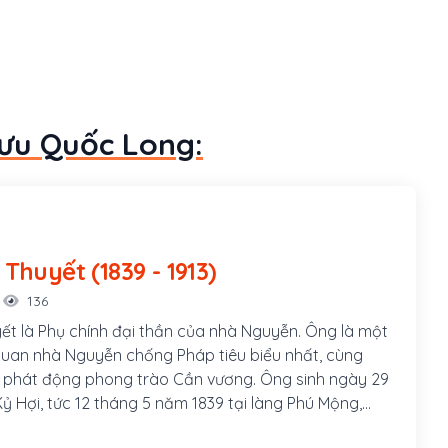
Lưu Quốc Long:
Tôn Thất Thuyết (1839 - 1913)
136
ết là Phụ chính đại thần của nhà Nguyễn. Ông là một
uan nhà Nguyễn chống Pháp tiêu biểu nhất, cùng
 phát động phong trào Cần vương. Ông sinh ngày 29
ỷ Hợi, tức 12 tháng 5 năm 1839 tại làng Phú Mộng,
ạch Yến cạnh Kinh thành Thuận Hóa, nay thuộc thôn