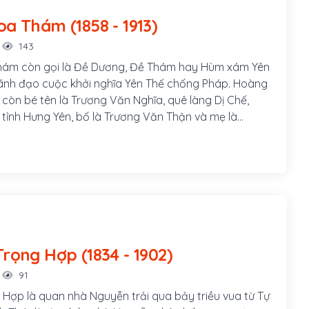
Hoàng Hoa Thám (1858 - 1913)
143
ám còn gọi là Đề Dương, Đề Thám hay Hùm xám Yên
 lãnh đạo cuộc khởi nghĩa Yên Thế chống Pháp. Hoàng
còn bé tên là Trương Văn Nghĩa, quê làng Dị Chế,
, tỉnh Hưng Yên, bố là Trương Văn Thận và mẹ là
h. Sinh thời, bố mẹ Hoàng Hoa Thám đều là những
g nghĩa khí; cả hai ông bà đều gia nhập cuộc khởi
uyễn Văn Nhàn (Nùng Văn Vân) ở Sơn Tây.
Nguyễn Trọng Hợp (1834 - 1902)
91
Hợp là quan nhà Nguyễn trải qua bảy triều vua từ Tự