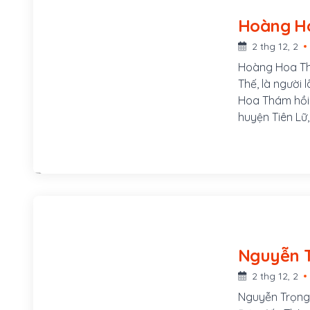
2 thg 12, 2
Hoàng Hoa Th
Thế, là người
Hoa Thám hồi 
huyện Tiên Lữ
Lương Thị Min
người rất trọn
nghĩa của Ng
2 thg 12, 2
Nguyễn Trọng 