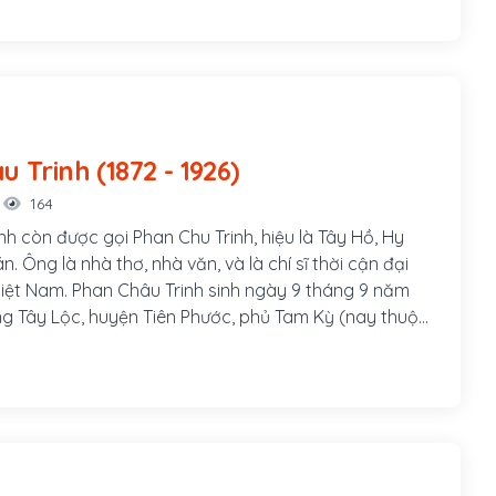
ờng Kim Long, thành phố Huế. Ông là con thứ hai
n Thất Đính và bà Văn Thị Thu, cũng là cháu 5 đời
n vương Nguyễn Phúc Tần.
Phan Châu Trinh (1872 - 1926)
164
nh còn được gọi Phan Chu Trinh, hiệu là Tây Hồ, Hy
án. Ông là nhà thơ, nhà văn, và là chí sĩ thời cận đại
 Việt Nam. Phan Châu Trinh sinh ngày 9 tháng 9 năm
àng Tây Lộc, huyện Tiên Phước, phủ Tam Kỳ (nay thuộc
uyện Phú Ninh), tỉnh Quảng Nam, hiệu là Tây Hồ Hy
Cán. Cha ông là Phan Văn Bình, làm chức Quản cơ sơn
am gia phong trào Cần Vương trong tỉnh, làm
 đồn A Bá (Tiên Phước) phụ trách việc quân lương.
Thị Chung, con gái nhà vọng tộc, thông thạo chữ Hán,
m, huyện Tiên Phước.