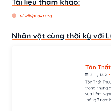
Tài liệu tham khảo:
vi.wikipedia.org
Nhân vật cùng thời kỳ với 
2 thg 12, 2
Tôn Thất Thuy
trong những q
vua Hàm Nghi
tháng 3 năm K
bên bờ sông B