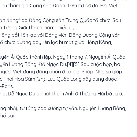
hụ tham gia Cộng sản Đoàn. Trên cơ sở đó, Hội Việt
ận động" do Đảng Cộng sản Trung Quốc tổ chức. Sau
 Tưởng Giới Thạch, hàm Thiếu úy.
 ông bắt liên lạc với Đảng viên Đông Dương Cộng sản
ổ chức đường dây liên lạc bí mật giữa Hồng Kông,
ễn Ái Quốc thành lập. Ngày 1 tháng 7, Nguyễn Ái Quốc
yễn Lương Bằng, Đỗ Ngọc Du.[4][5] Sau cuộc họp, ba
 người Việt đang đóng quân ở tô giới Pháp. Nhờ sự giúp
c Thái Hòa Sâm (zh), Lưu Quốc Long xây dựng được
Paris.
ng, Đỗ Ngọc Du bị mật thám Anh ở Thượng Hải bắt giữ,
 ông nhảy từ tầng cao xuống tự vẫn. Nguyễn Lương Bằng,
hổ sai.