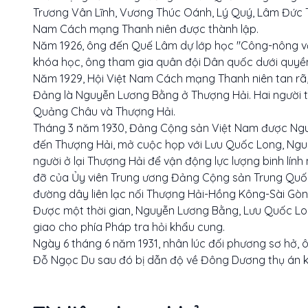
Trương Vân Lĩnh, Vương Thúc Oánh, Lý Quý, Lâm Đức T
Nam Cách mạng Thanh niên được thành lập.
Năm 1926, ông đến Quế Lâm dự lớp học "Công-nông v
khóa học, ông tham gia quân đội Dân quốc dưới quyền
Năm 1929, Hội Việt Nam Cách mạng Thanh niên tan rã,
Đảng là Nguyễn Lương Bằng ở Thượng Hải. Hai người t
Quảng Châu và Thượng Hải.
Tháng 3 năm 1930, Đảng Cộng sản Việt Nam được Nguy
đến Thượng Hải, mở cuộc họp với Lưu Quốc Long, Ngu
người ở lại Thượng Hải để vận động lực lượng binh lính
đỡ của Ủy viên Trung ương Đảng Cộng sản Trung Quố
đường dây liên lạc nối Thượng Hải-Hồng Kông-Sài Gòn-
Được một thời gian, Nguyễn Lương Bằng, Lưu Quốc Lo
giao cho phía Pháp tra hỏi khẩu cung.
Ngày 6 tháng 6 năm 1931, nhân lúc đối phương sơ hở,
Đỗ Ngọc Du sau đó bị dẫn độ về Đông Dương thụ án k