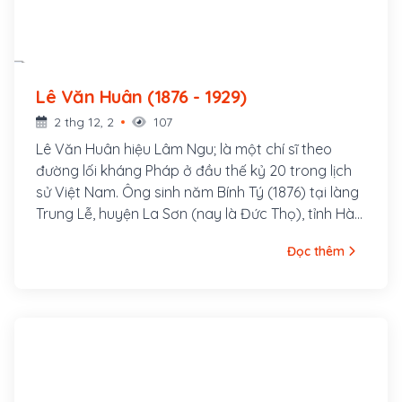
Lê Văn Huân (1876 - 1929)
2 thg 12, 2
107
Lê Văn Huân hiệu Lâm Ngu; là một chí sĩ theo
đường lối kháng Pháp ở đầu thế kỷ 20 trong lịch
sử Việt Nam. Ông sinh năm Bính Tý (1876) tại làng
Trung Lễ, huyện La Sơn (nay là Đức Thọ), tỉnh Hà
Tĩnh. Thân sinh ông là Lê Văn Thống đậu cử nhân,
Đọc thêm
làm Bang biện huyện Tương Dương, tỉnh Nghệ An;
mẹ là Phan Thị Đại, chị ruột Đình nguyên tiến sỹ
Phan Đình Phùng. Lê Văn Huân mồ côi cha lúc 2
tuổi, được mẹ đem về nuôi ở quê ngoại, làng
Đông Thái, xã Việt Yên Hạ (nay là xã Tùng Ảnh).