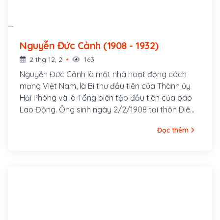
Nguyễn Đức Cảnh (1908 - 1932)
2 thg 12, 2
163
Nguyễn Đức Cảnh là một nhà hoạt động cách
mạng Việt Nam, là Bí thư đầu tiên của Thành ủy
Hải Phòng và là Tổng biên tập đầu tiên của báo
Lao Động. Ông sinh ngày 2/2/1908 tại thôn Diêm
Điền, xã Thái Hà, huyện Thuỵ Anh, tỉnh Thái Bình.
Đọc thêm
Là học sinh trường Thành Chung Nam Định,
Nguyễn Đức Cảnh tham gia lãnh đạo thanh niên
trong phong trào truy điệu Phan Chu Trinh ở Nam
Định. Bị đuổi học, Nguyễn Đức Cảnh lên Hà Nội tìm
việc làm và cũng từ đây anh đã tham gia vào tổ
chức Việt Nam Quốc dân Đảng.