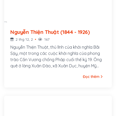
Nguyễn Thiện Thuật (1844 - 1926)
2 thg 12, 2
167
Nguyễn Thiện Thuật, thủ lĩnh của khởi nghĩa Bãi
Sậy, một trong các cuộc khởi nghĩa của phong
trào Cần Vương chống Pháp cuối thế kỷ 19. Ông
quê ở làng Xuân Đào, xã Xuân Dục, huyện Mỹ
Hào, tỉnh Hưng Yên. Ông là con cả của một gia
Đọc thêm
đình nhà nho nghèo, là hậu duệ đời thứ 30 của
Nguyễn Trãi. Cha ông là tú tài Nguyễn Tuy làm
nghề dạy học, các em trai ông là Nguyễn Thiện
Dương và Nguyễn Thiện Kế sau này cũng đều
tham gia khởi nghĩa Bãi Sậy