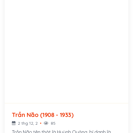
Trần Não (1908 - 1933)
2 thg 12, 2
85
Trần Não tên thật là Huỳnh Quảng, bí danh là