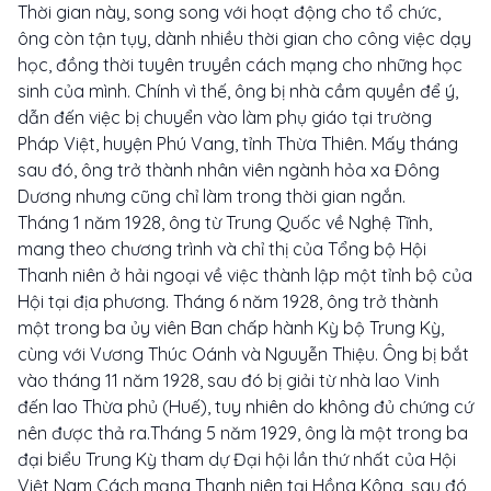
Thời gian này, song song với hoạt động cho tổ chức,
ông còn tận tụy, dành nhiều thời gian cho công việc dạy
học, đồng thời tuyên truyền cách mạng cho những học
sinh của mình. Chính vì thế, ông bị nhà cầm quyền để ý,
dẫn đến việc bị chuyển vào làm phụ giáo tại trường
Pháp Việt, huyện Phú Vang, tỉnh Thừa Thiên. Mấy tháng
sau đó, ông trở thành nhân viên ngành hỏa xa Đông
Dương nhưng cũng chỉ làm trong thời gian ngắn.
Tháng 1 năm 1928, ông từ Trung Quốc về Nghệ Tĩnh,
mang theo chương trình và chỉ thị của Tổng bộ Hội
Thanh niên ở hải ngoại về việc thành lập một tỉnh bộ của
Hội tại địa phương. Tháng 6 năm 1928, ông trở thành
một trong ba ủy viên Ban chấp hành Kỳ bộ Trung Kỳ,
cùng với Vương Thúc Oánh và Nguyễn Thiệu. Ông bị bắt
vào tháng 11 năm 1928, sau đó bị giải từ nhà lao Vinh
đến lao Thừa phủ (Huế), tuy nhiên do không đủ chứng cứ
nên được thả ra.Tháng 5 năm 1929, ông là một trong ba
đại biểu Trung Kỳ tham dự Đại hội lần thứ nhất của Hội
Việt Nam Cách mạng Thanh niên tại Hồng Kông, sau đó