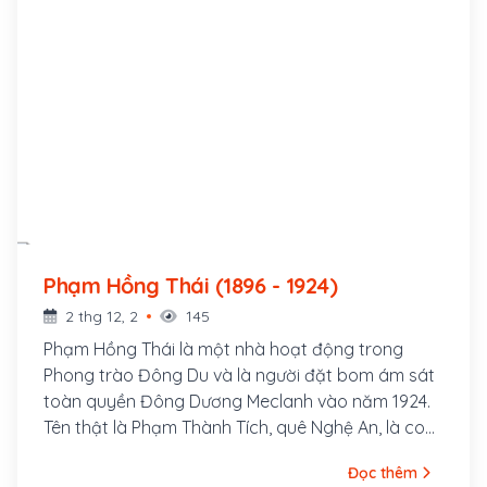
Phạm Hồng Thái (1896 - 1924)
2 thg 12, 2
145
Phạm Hồng Thái là một nhà hoạt động trong
Phong trào Đông Du và là người đặt bom ám sát
toàn quyền Đông Dương Meclanh vào năm 1924.
Tên thật là Phạm Thành Tích, quê Nghệ An, là con
quan Huấn đạo Phạm Thành Mỹ. Ông cùng với
Đọc thêm
một nhóm thanh niên có tâm huyết theo Vương