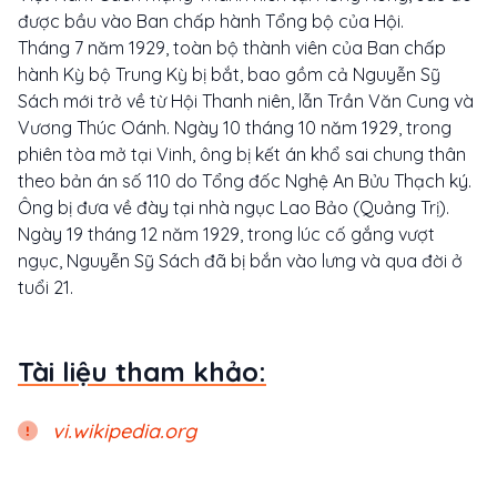
được bầu vào Ban chấp hành Tổng bộ của Hội.
Tháng 7 năm 1929, toàn bộ thành viên của Ban chấp
hành Kỳ bộ Trung Kỳ bị bắt, bao gồm cả Nguyễn Sỹ
Sách mới trở về từ Hội Thanh niên, lẫn Trần Văn Cung và
Vương Thúc Oánh. Ngày 10 tháng 10 năm 1929, trong
phiên tòa mở tại Vinh, ông bị kết án khổ sai chung thân
theo bản án số 110 do Tổng đốc Nghệ An Bửu Thạch ký.
Ông bị đưa về đày tại nhà ngục Lao Bảo (Quảng Trị).
Ngày 19 tháng 12 năm 1929, trong lúc cố gắng vượt
ngục, Nguyễn Sỹ Sách đã bị bắn vào lưng và qua đời ở
tuổi 21.
Tài liệu tham khảo:
vi.wikipedia.org