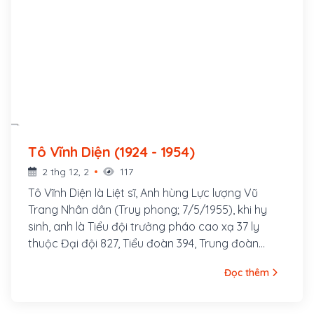
Tô Vĩnh Diện (1924 - 1954)
2 thg 12, 2
117
Tô Vĩnh Diện là Liệt sĩ, Anh hùng Lực lượng Vũ
Trang Nhân dân (Truy phong; 7/5/1955), khi hy
sinh, anh là Tiểu đội trưởng pháo cao xạ 37 ly
thuộc Đại đội 827, Tiểu đoàn 394, Trung đoàn
367.Huân chương Quân công hạng Nhì, Huân
Đọc thêm
chương Chiến công hạng Nhất. Tô Vĩnh Diện sinh
trưởng trong một gia đình nghèo, ở xã Nông
Trường, huyện Nông Cống, tỉnh Thanh Hoá. Lên 8