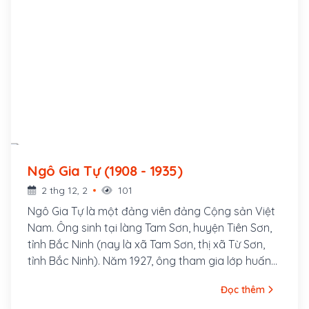
Ngô Gia Tự (1908 - 1935)
2 thg 12, 2
101
Ngô Gia Tự là một đảng viên đảng Cộng sản Việt
Nam. Ông sinh tại làng Tam Sơn, huyện Tiên Sơn,
tỉnh Bắc Ninh (nay là xã Tam Sơn, thị xã Từ Sơn,
tỉnh Bắc Ninh). Năm 1927, ông tham gia lớp huấn
luyện chính trị do Nguyễn Ái Quốc tổ chức tại
Đọc thêm
Quảng Châu, Trung Quốc, được Kỳ bộ Bắc kỳ Việt