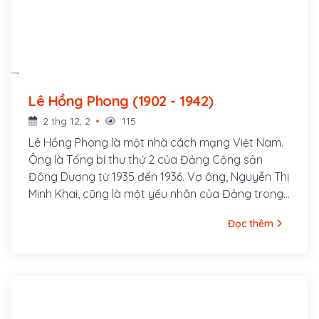
Lê Hồng Phong (1902 - 1942)
2 thg 12, 2
115
Lê Hồng Phong là một nhà cách mạng Việt Nam.
Ông là Tổng bí thư thứ 2 của Đảng Cộng sản
Đông Dương từ 1935 đến 1936. Vợ ông, Nguyễn Thị
Minh Khai, cũng là một yếu nhân của Đảng trong
thời kỳ đầu. Lê Hồng Phong sinh ngày 6 tháng 9
Đọc thêm
năm 1902 trong một gia đình nghèo thuộc xóm
Đông Cửa, thôn Đông Thông, tổng Thông Lạng,
nay là xã Hưng Thông, huyện Hưng Nguyên, tỉnh
Nghệ An. Từ nhỏ cuộc sống ông đã bập bênh
nhiều khó khăn. Song thân ông là ông Lê Huy
Quán và bà Phạm Thị Sau