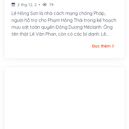
2 thg 12, 2
79
Lê Hồng Sơn là nhà cách mạng chống Pháp,
người hỗ trợ cho Phạm Hồng Thái trong kế hoạch
mưu sát toàn quyền Đông Dương Méclanh. Ông
tên thật Lê Văn Phan, còn có các bí danh: Lê
Hưng Quốc, Võ Hồng Anh, Lê Tản Anh. Quê ông ở
Đọc thêm
làng Xuân Hồ, tổng Xuân Liễu, huyện Nam Đàn,
tỉnh Nghệ An. Năm 1920, ông tham gia vào Việt
Nam Quang phục Hội và được Phan Bội Châu cử
sang Nhật gặp Kỳ Ngoại Hầu Cường Để.