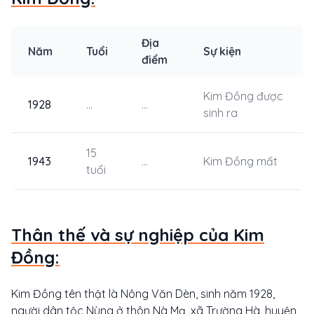
Địa
Năm
Tuổi
Sự kiện
điểm
Kim Đồng được
1928
...
...
sinh ra
15
1943
...
Kim Đồng mất
tuổi
Thân thế và sự nghiệp của Kim
Đồng:
Kim Đồng tên thật là Nông Văn Dèn, sinh năm 1928,
người dân tộc Nùng ở thôn Nà Mạ, xã Trường Hà, huyện