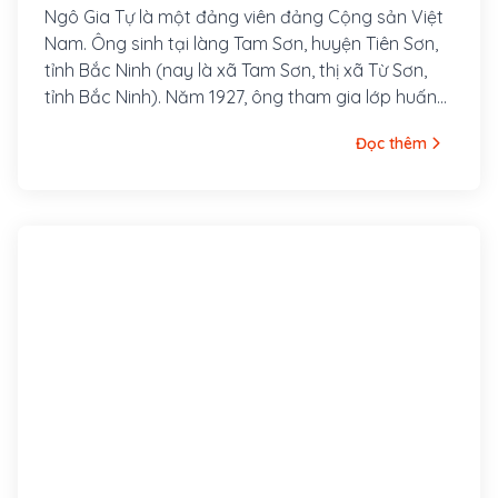
Ngô Gia Tự là một đảng viên đảng Cộng sản Việt
Nam. Ông sinh tại làng Tam Sơn, huyện Tiên Sơn,
tỉnh Bắc Ninh (nay là xã Tam Sơn, thị xã Từ Sơn,
tỉnh Bắc Ninh). Năm 1927, ông tham gia lớp huấn
luyện chính trị do Nguyễn Ái Quốc tổ chức tại
Đọc thêm
Quảng Châu, Trung Quốc, được Kỳ bộ Bắc kỳ Việt
Nam Thanh niên Cách mạng Đồng chí Hội chỉ định
vào Tỉnh bộ Bắc Ninh để gây dựng cơ sở ở địa
phương. Năm 1928, Ngô Gia Tự được đưa về hoạt
động tại Kỳ bộ Bắc kỳ