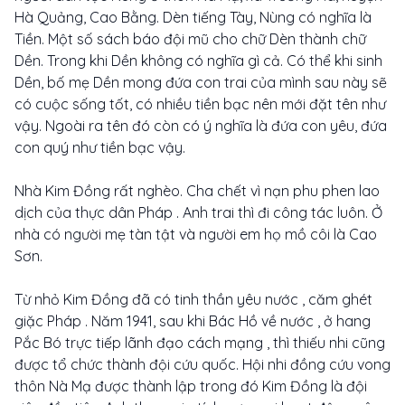
Hà Quảng, Cao Bằng. Dèn tiếng Tày, Nùng có nghĩa là
Tiền. Một số sách báo đội mũ cho chữ Dèn thành chữ
Dền. Trong khi Dền không có nghĩa gì cả. Có thể khi sinh
Dền, bố mẹ Dền mong đứa con trai của mình sau này sẽ
có cuộc sống tốt, có nhiều tiền bạc nên mới đặt tên như
vậy. Ngoài ra tên đó còn có ý nghĩa là đứa con yêu, đứa
con quý như tiền bạc vậy.
Nhà Kim Đồng rất nghèo. Cha chết vì nạn phu phen lao
dịch của thực dân Pháp . Anh trai thì đi công tác luôn. Ở
nhà có người mẹ tàn tật và người em họ mồ côi là Cao
Sơn.
Từ nhỏ Kim Đồng đã có tinh thần yêu nước , căm ghét
giặc Pháp . Năm 1941, sau khi Bác Hồ về nước , ở hang
Pắc Bó trực tiếp lãnh đạo cách mạng , thì thiếu nhi cũng
được tổ chức thành đội cứu quốc. Hội nhi đồng cứu vong
thôn Nà Mạ được thành lập trong đó Kim Đồng là đội