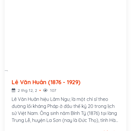
Lê Văn Huân (1876 - 1929)
2 thg 12, 2
107
Lê Văn Huân hiệu Lâm Ngu; là một chí sĩ theo
đường lối kháng Pháp ở đầu thế kỷ 20 trong lịch
sử Việt Nam. Ông sinh năm Bính Tý (1876) tại làng
Trung Lễ, huyện La Sơn (nay là Đức Thọ), tỉnh Hà
Tĩnh. Thân sinh ông là Lê Văn Thống đậu cử nhân,