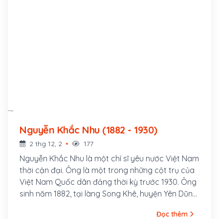
Nguyễn Khắc Nhu (1882 - 1930)
2 thg 12, 2
177
Nguyễn Khắc Nhu là một chí sĩ yêu nước Việt Nam
thời cận đại. Ông là một trong những cột trụ của
Việt Nam Quốc dân đảng thời kỳ trước 1930. Ông
sinh năm 1882, tại làng Song Khê, huyện Yên Dũng,
tỉnh Bắc Giang. Xuất thân trong một gia đình Nho
Đọc thêm
học, mồ côi cha năm 13 tuổi, thuở nhỏ ông theo