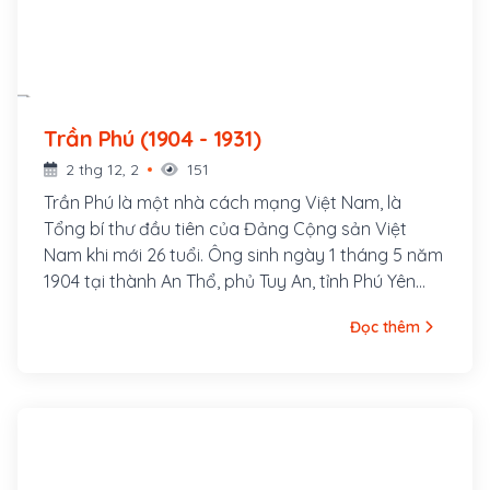
Trần Phú (1904 - 1931)
2 thg 12, 2
151
Trần Phú là một nhà cách mạng Việt Nam, là
Tổng bí thư đầu tiên của Đảng Cộng sản Việt
Nam khi mới 26 tuổi. Ông sinh ngày 1 tháng 5 năm
1904 tại thành An Thổ, phủ Tuy An, tỉnh Phú Yên
(nay thuộc xã An Dân, huyện Tuy An, tỉnh Phú Yên).
Đọc thêm
Nguyên quán ông ở làng Tùng Sinh, nay thuộc xã
Tùng Ảnh, huyện Đức Thọ, tỉnh Hà Tĩnh. Cha ông là
cụ Trần Văn Phổ, từng đỗ Giải nguyên. Thời gian
làm Giáo thụ Tuy An đã sinh ra ông tại đây. Thân
mẫu ông là bà Hoàng Thị Cát, người làng Tùng
Anh, huyện Đức Thọ, tỉnh Hà Tĩnh. Ông là con thứ 7