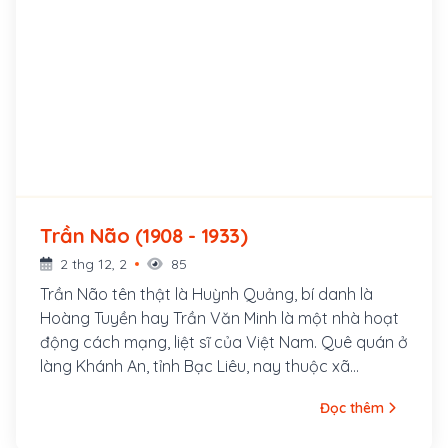
Trần Não (1908 - 1933)
2 thg 12, 2
85
Trần Não tên thật là Huỳnh Quảng, bí danh là
Hoàng Tuyền hay Trần Văn Minh là một nhà hoạt
động cách mạng, liệt sĩ của Việt Nam. Quê quán ở
làng Khánh An, tỉnh Bạc Liêu, nay thuộc xã
Nguyễn Phích, huyện U Minh, Cà Mau. Ông tham
Đọc thêm
gia Việt Nam Thanh niên Cách mạng đồng chí hội,
rồi gia nhập An Nam Cộng sản Đảng, từng là ủy