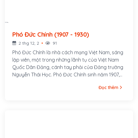
Phó Đức Chính (1907 - 1930)
2 thg 12, 2
91
Phó Đức Chính là nhà cách mạng Việt Nam, sáng
lập viên, một trong những lãnh tụ của Việt Nam
Quốc Dân Đảng, cánh tay phải của Đảng trưởng
Nguyễn Thái Học. Phó Đức Chính sinh năm 1907,
người làng Đa Ngưu (nay thuộc xã Tân Tiến)
Đọc thêm
huyện Văn Giang, xuất thân trong một gia đình
Nho học. Ông học trường Cao đẳng Công chính
Hà Nội. Tháng 12/1927, Phó Đức Chính tham gia
thành lập Việt Nam Quốc Dân Đảng và là một
trong năm thành viên lãnh đạo của Tổng bộ, phụ
trách công tác tổ chức.