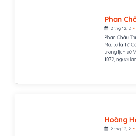
2 thg 12, 2
Phan Châu Tri
Mã, tự là Tử C
trong lịch sử
1872, người l
xã Tam Lộc, h
Mã, tự là Tử 
phòng, sau th
Chuyển vận sứ
Mẹ ông là Lê 
ở làng Phú Lâ
2 thg 12, 2