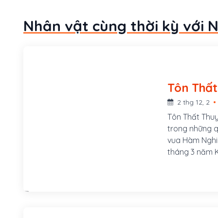
Nhân vật cùng thời kỳ với 
2 thg 12, 2
Tôn Thất Thuy
trong những q
vua Hàm Nghi
tháng 3 năm K
bên bờ sông B
Phú Mộng, phư
của Đề đốc Tô
của chúa Hiề