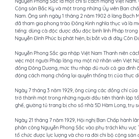
Nguyễn Phong Sắc là một chí sĩ cách mạng Việt Nam. 
Cộng sản Bắc Kỳ và một trong những Ủy viên Ban chấ
Nam. Ộng sinh ngày 1 tháng 2 năm 1902 ở làng Bạch M
đã tham gia phong trào Đông Kinh nghĩa thục và là mộ
tiếng: dùng cà độc dược đầu độc binh lính Pháp tron
Nguyễn Đình Phúc bị phát hiện, bị bắt và đi đày Côn 
Nguyễn Phong Sắc gia nhập Việt Nam Thanh niên cách
việc một người Pháp lăng mạ một nữ nhân viên Việt Na
đồng Đông Dương, mức thu nhập đủ nuôi cả gia đình ăn
động cách mạng chống lại quyền thống trị của thực d
Ngày 7 tháng 3 năm 1929, ông cùng các đồng chí của 
trở thành một trong những người đầu tiên thành lập 
ghế, giường tủ trang bị cho số nhà 5D Hàm Long, trụ s
Ngày 21 tháng 7 năm 1929, Hội nghị Ban Chấp hành l
phân công Nguyễn Phong Sắc vào phụ trách khu vực T
tổ chức được lực lượng và cho ra đời chi bộ cộng sản