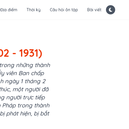
Địa điểm
Thời kỳ
Câu hỏi ôn tập
Bài viết
2 - 1931)
 trong những thành
Ủy viên Ban chấp
h ngày 1 tháng 2
húc, một người đã
 người trực tiếp
h Pháp trong thành
 phát hiện, bị bắt