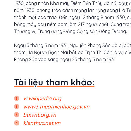
1930, công nhân Nhà máy Diêm Bến Thủy đã nổi dậy; đế
năm 1930, phong trào cách mạng lan rộng sang Hà Tĩnh,
thành một cao trào. Đến ngày 12 tháng 9 năm 1930, 
bằng máy bay ném bom làm 217 người chết. Cũng trong
Thường vụ Trung ương Đảng Cộng sản Đông Dương.
Ngày 3 tháng 5 năm 1931, Nguyễn Phong Sắc đã bị bắt v
thám Hà Nội về Bạch Mai bắt bà Trịnh Thị Cán là vợ 
Phong Sắc vào sáng ngày 25 tháng 5 năm 1931
Tài liệu tham khảo:
vi.wikipedia.org
www3.thuathienhue.gov.vn
btxvnt.org.vn
kienthuc.net.vn