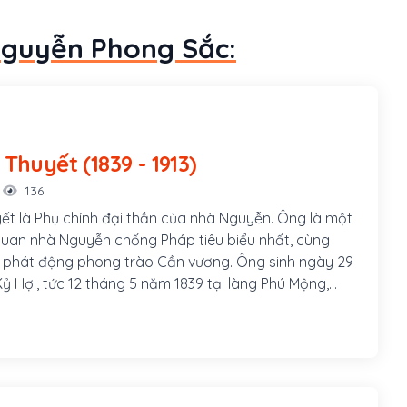
Nguyễn Phong Sắc:
Tôn Thất Thuyết (1839 - 1913)
136
ết là Phụ chính đại thần của nhà Nguyễn. Ông là một
uan nhà Nguyễn chống Pháp tiêu biểu nhất, cùng
 phát động phong trào Cần vương. Ông sinh ngày 29
ỷ Hợi, tức 12 tháng 5 năm 1839 tại làng Phú Mộng,
ạch Yến cạnh Kinh thành Thuận Hóa, nay thuộc thôn
ờng Kim Long, thành phố Huế. Ông là con thứ hai
n Thất Đính và bà Văn Thị Thu, cũng là cháu 5 đời
n vương Nguyễn Phúc Tần.