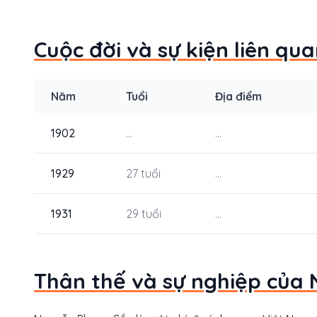
Cuộc đời và sự kiện liên q
Năm
Tuổi
Địa điểm
1902
...
...
1929
27 tuổi
...
1931
29 tuổi
...
Thân thế và sự nghiệp của