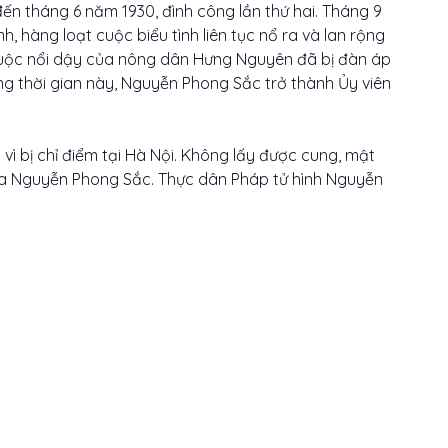
n tháng 6 năm 1930, đình công lần thứ hai. Tháng 9
 hàng loạt cuộc biểu tình liên tục nổ ra và lan rộng
cuộc nổi dậy của nông dân Hưng Nguyên đã bị đàn áp
 thời gian này, Nguyễn Phong Sắc trở thành Ủy viên
ì bị chỉ điểm tại Hà Nội. Không lấy được cung, mật
của Nguyễn Phong Sắc. Thực dân Pháp tử hình Nguyễn