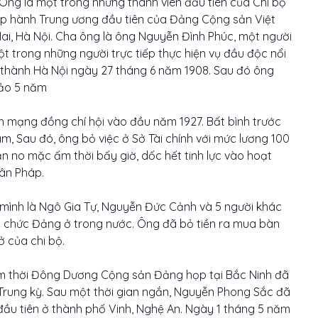
Ông là một trong những thành viên đầu tiên của Chi bộ
p hành Trung ương đầu tiên của Đảng Cộng sản Việt
ai, Hà Nội. Cha ông là ông Nguyễn Đình Phúc, một người
t trong những người trực tiếp thực hiện vụ đầu độc nổi
g thành Hà Nội ngày 27 tháng 6 năm 1908. Sau đó ông
Đảo 5 năm
 mạng đồng chí hội vào đầu năm 1927. Bất bình trước
m, Sau đó, ông bỏ việc ở Sở Tài chính với mức lương 100
 no mặc ấm thời bấy giờ, dốc hết tinh lực vào hoạt
ân Pháp.
mình là Ngô Gia Tự, Nguyễn Đức Cảnh và 5 người khác
tổ chức Đảng ở trong nước. Ông đã bỏ tiền ra mua bàn
ở của chi bộ.
âm thời Đông Dương Cộng sản Đảng họp tại Bắc Ninh đã
rung kỳ. Sau một thời gian ngắn, Nguyễn Phong Sắc đã
 đầu tiên ở thành phố Vinh, Nghệ An. Ngày 1 tháng 5 năm