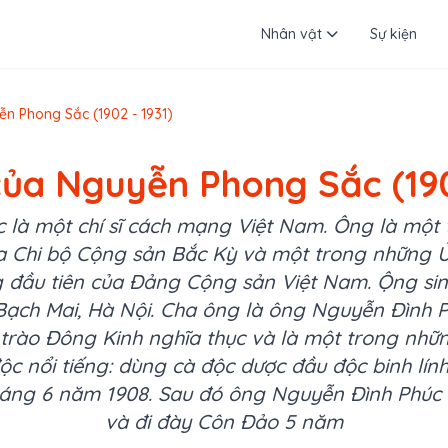
Nhân vật
Sự kiện
ễn Phong Sắc (1902 - 1931)
của Nguyễn Phong Sắc (190
là một chí sĩ cách mạng Việt Nam. Ông là một
ủa Chi bộ Cộng sản Bắc Kỳ và một trong những 
 đầu tiên của Đảng Cộng sản Việt Nam. Ộng sin
Bạch Mai, Hà Nội. Cha ông là ông Nguyễn Đình P
trào Đông Kinh nghĩa thục và là một trong những
độc nổi tiếng: dùng cà độc dược đầu độc binh lín
áng 6 năm 1908. Sau đó ông Nguyễn Đình Phúc bị
và đi đày Côn Đảo 5 năm