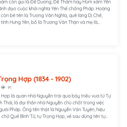
ám còn gọi là Đề Dương, Đề Thám hay Hùm xám Yên
 lãnh đạo cuộc khởi nghĩa Yên Thế chống Pháp. Hoàng
còn bé tên là Trương Văn Nghĩa, quê làng Dị Chế,
, tỉnh Hưng Yên, bố là Trương Văn Thận và mẹ là
h. Sinh thời, bố mẹ Hoàng Hoa Thám đều là những
g nghĩa khí; cả hai ông bà đều gia nhập cuộc khởi
uyễn Văn Nhàn (Nùng Văn Vân) ở Sơn Tây.
Nguyễn Trọng Hợp (1834 - 1902)
91
Hợp là quan nhà Nguyễn trải qua bảy triều vua từ Tự
 Thái, là đại thần nhà Nguyễn chủ chốt trong việc
người Pháp. Ông tên thật là Nguyễn Văn Tuyên, hiệu
n chữ Quế Bình Tử, tự Trọng Hợp, về sau dùng tên tự
 nên thường được gọi là Nguyễn Trọng Hợp. Nguyễn