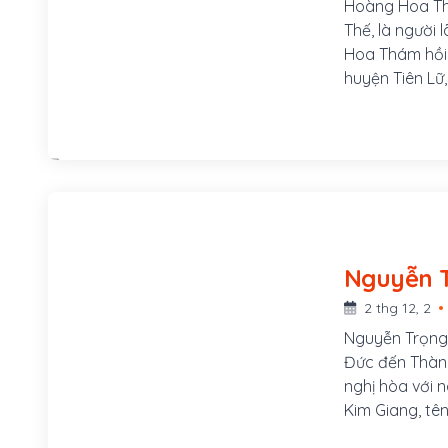
Hoàng Hoa Th
Thế, là người
Hoa Thám hồi 
huyện Tiên Lữ
Lương Thị Min
người rất trọn
nghĩa của Ng
2 thg 12, 2
Nguyễn Trọng 
Đức đến Thành
nghị hòa với 
Kim Giang, tê
làm tên chính