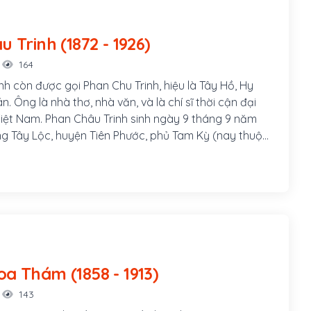
Phan Châu Trinh (1872 - 1926)
164
nh còn được gọi Phan Chu Trinh, hiệu là Tây Hồ, Hy
án. Ông là nhà thơ, nhà văn, và là chí sĩ thời cận đại
 Việt Nam. Phan Châu Trinh sinh ngày 9 tháng 9 năm
àng Tây Lộc, huyện Tiên Phước, phủ Tam Kỳ (nay thuộc
uyện Phú Ninh), tỉnh Quảng Nam, hiệu là Tây Hồ Hy
Cán. Cha ông là Phan Văn Bình, làm chức Quản cơ sơn
am gia phong trào Cần Vương trong tỉnh, làm
 đồn A Bá (Tiên Phước) phụ trách việc quân lương.
Thị Chung, con gái nhà vọng tộc, thông thạo chữ Hán,
m, huyện Tiên Phước.
Hoàng Hoa Thám (1858 - 1913)
143