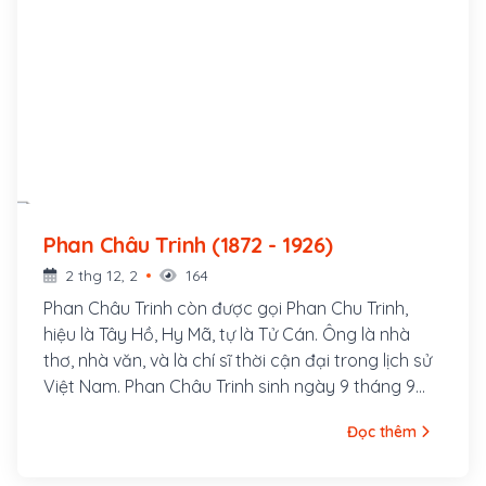
Phan Châu Trinh (1872 - 1926)
2 thg 12, 2
164
Phan Châu Trinh còn được gọi Phan Chu Trinh,
hiệu là Tây Hồ, Hy Mã, tự là Tử Cán. Ông là nhà
thơ, nhà văn, và là chí sĩ thời cận đại trong lịch sử
Việt Nam. Phan Châu Trinh sinh ngày 9 tháng 9
năm 1872, người làng Tây Lộc, huyện Tiên Phước,
Đọc thêm
phủ Tam Kỳ (nay thuộc xã Tam Lộc, huyện Phú
Ninh), tỉnh Quảng Nam, hiệu là Tây Hồ Hy Mã, tự là