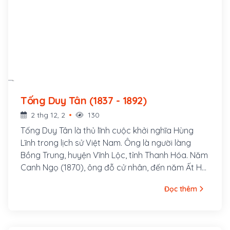
Tống Duy Tân (1837 - 1892)
2 thg 12, 2
130
Tống Duy Tân là thủ lĩnh cuộc khởi nghĩa Hùng
Lĩnh trong lịch sử Việt Nam. Ông là người làng
Bồng Trung, huyện Vĩnh Lộc, tỉnh Thanh Hóa. Năm
Canh Ngọ (1870), ông đỗ cử nhân, đến năm Ất Hợi
(1875), thì đỗ tiến sĩ. Bước đầu, ông được bổ làm
Đọc thêm
Tri huyện, sau làm Đốc học Thanh Hóa rồi Thương
biện tỉnh vụ. Tháng 7 năm 1885, hưởng ứng dụ Cần
Vương, Tống Duy Tân được vua Hàm Nghi phong
làm Chánh sứ sơn phòng Thanh Hóa. Sau đó, ông