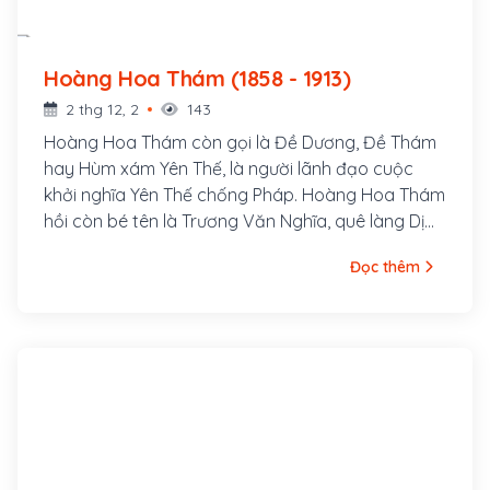
Hoàng Hoa Thám (1858 - 1913)
2 thg 12, 2
143
Hoàng Hoa Thám còn gọi là Đề Dương, Đề Thám
hay Hùm xám Yên Thế, là người lãnh đạo cuộc
khởi nghĩa Yên Thế chống Pháp. Hoàng Hoa Thám
hồi còn bé tên là Trương Văn Nghĩa, quê làng Dị
Chế, huyện Tiên Lữ, tỉnh Hưng Yên, bố là Trương
Đọc thêm
Văn Thận và mẹ là Lương Thị Minh. Sinh thời, bố
mẹ Hoàng Hoa Thám đều là những người rất
trọng nghĩa khí; cả hai ông bà đều gia nhập cuộc
khởi nghĩa của Nguyễn Văn Nhàn (Nùng Văn Vân)
ở Sơn Tây.