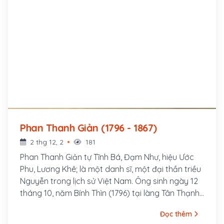
Phan Thanh Giản (1796 - 1867)
2 thg 12, 2
181
Phan Thanh Giản tự Tĩnh Bá, Đạm Như, hiệu Ước
Phu, Lương Khê; là một danh sĩ, một đại thần triều
Nguyễn trong lịch sử Việt Nam. Ông sinh ngày 12
tháng 10, năm Bính Thìn (1796) tại làng Tân Thạnh,
huyện Vĩnh Bình, phủ Định Viễn, tỉnh Vĩnh Long,
Đọc thêm
nay là xã Bảo Thạnh, huyện Ba Tri, tỉnh Bến Tre.