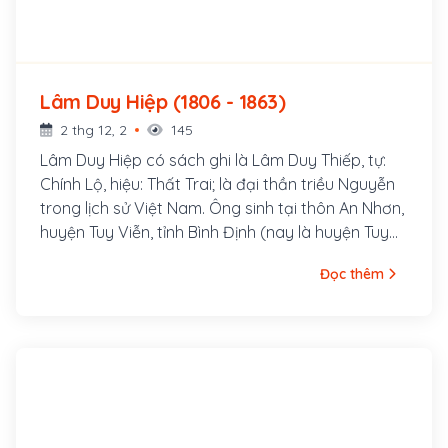
Lâm Duy Hiệp (1806 - 1863)
2 thg 12, 2
145
Lâm Duy Hiệp có sách ghi là Lâm Duy Thiếp, tự:
Chính Lộ, hiệu: Thất Trai; là đại thần triều Nguyễn
trong lịch sử Việt Nam. Ông sinh tại thôn An Nhơn,
huyện Tuy Viễn, tỉnh Bình Định (nay là huyện Tuy
Phước, tỉnh Bình Định). Thuở nhỏ, ông có tiếng là
Đọc thêm
thông minh, nhanh nhẹn. Năm 1828 đời Minh Mạng,
ông thi đỗ cử nhân, được bổ làm tri huyện, rồi tri
phủ. Ông làm quan đến chức Thượng thư, sung Cơ
mật viện đại thần, Phụ chánh đại thần.