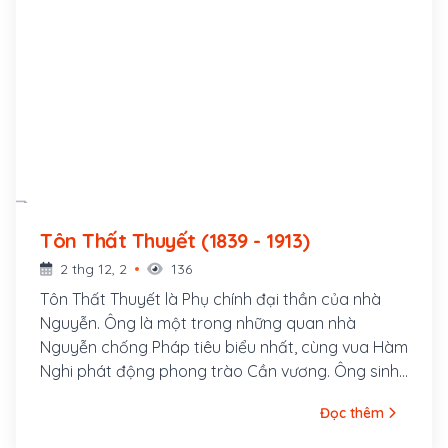
Tôn Thất Thuyết (1839 - 1913)
2 thg 12, 2
136
Tôn Thất Thuyết là Phụ chính đại thần của nhà
Nguyễn. Ông là một trong những quan nhà
Nguyễn chống Pháp tiêu biểu nhất, cùng vua Hàm
Nghi phát động phong trào Cần vương. Ông sinh
ngày 29 tháng 3 năm Kỷ Hợi, tức 12 tháng 5 năm
Đọc thêm
1839 tại làng Phú Mộng, bên bờ sông Bạch Yến
cạnh Kinh thành Thuận Hóa, nay thuộc thôn Phú