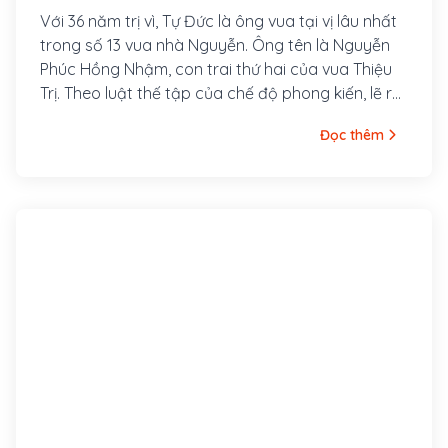
Với 36 năm trị vì, Tự Đức là ông vua tại vị lâu nhất
trong số 13 vua nhà Nguyễn. Ông tên là Nguyễn
Phúc Hồng Nhậm, con trai thứ hai của vua Thiệu
Trị. Theo luật thế tập của chế độ phong kiến, lẽ ra
anh trai ông là Hồng Bảo mới là người nối ngôi.
Đọc thêm
Nhưng do tài năng thấp kém, tính khí ngông
nghênh nên Hồng Bảo bị vua cha phế truất khỏi
ngôi Tiềm để, Hồng Nhậm được đưa lên ngai vàng
trở thành vua Tự Đức - một vị vua, một nhà thơ
hiền lành, thương dân, yêu nước nhưng thể chất
yếu đuối, tính cách có phần bạc nhược và bi
quan.