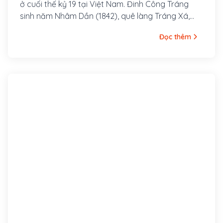
ở cuối thế kỷ 19 tại Việt Nam. Đinh Công Tráng
sinh năm Nhâm Dần (1842), quê làng Tráng Xá,
huyện Thanh Liêm, tỉnh Hà Nam.
Đọc thêm