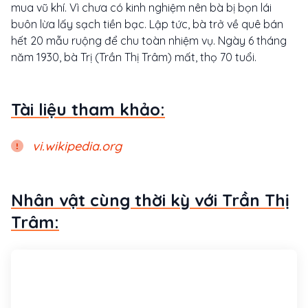
mua vũ khí. Vì chưa có kinh nghiệm nên bà bị bọn lái
buôn lừa lấy sạch tiền bạc. Lập tức, bà trở về quê bán
hết 20 mẫu ruộng để chu toàn nhiệm vụ. Ngày 6 tháng
năm 1930, bà Trị (Trần Thị Trâm) mất, thọ 70 tuổi.
Tài liệu tham khảo:
vi.wikipedia.org
Nhân vật cùng thời kỳ với Trần Thị
Trâm: