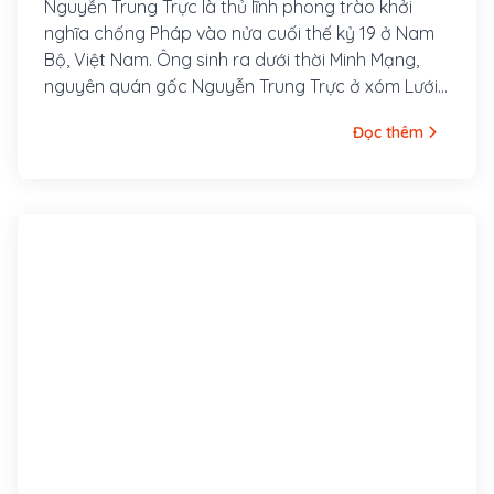
Nguyễn Trung Trực là thủ lĩnh phong trào khởi
nghĩa chống Pháp vào nửa cuối thế kỷ 19 ở Nam
Bộ, Việt Nam. Ông sinh ra dưới thời Minh Mạng,
nguyên quán gốc Nguyễn Trung Trực ở xóm Lưới,
thôn Vĩnh Hội, tổng Trung An, huyện Phù Cát, trấn
Đọc thêm
Bình Định (ngày nay là thôn Vĩnh Hội, xã Cát Hải,
huyện Phù Cát). Ông nội là Nguyễn Văn Đạo, cha
là Nguyễn Văn Phụng (hoặc Nguyễn Cao Thăng),
mẹ là bà Lê Kim Hồng.