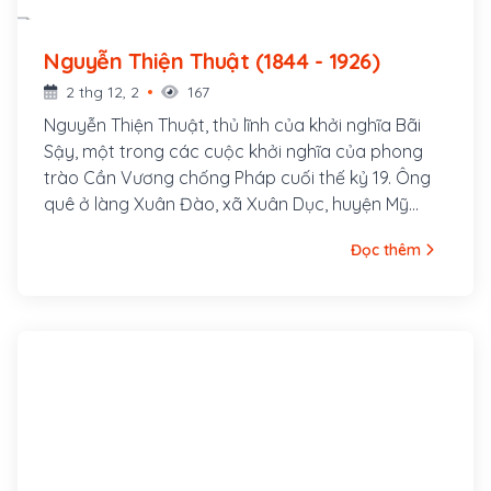
Nguyễn Thiện Thuật (1844 - 1926)
2 thg 12, 2
167
Nguyễn Thiện Thuật, thủ lĩnh của khởi nghĩa Bãi
Sậy, một trong các cuộc khởi nghĩa của phong
trào Cần Vương chống Pháp cuối thế kỷ 19. Ông
quê ở làng Xuân Đào, xã Xuân Dục, huyện Mỹ
Hào, tỉnh Hưng Yên. Ông là con cả của một gia
Đọc thêm
đình nhà nho nghèo, là hậu duệ đời thứ 30 của
Nguyễn Trãi. Cha ông là tú tài Nguyễn Tuy làm
nghề dạy học, các em trai ông là Nguyễn Thiện
Dương và Nguyễn Thiện Kế sau này cũng đều
tham gia khởi nghĩa Bãi Sậy