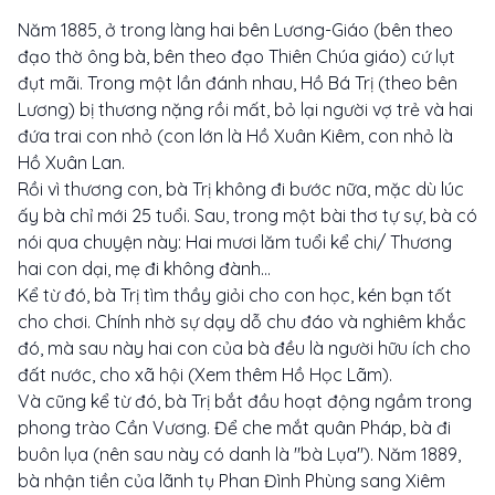
Năm 1885, ở trong làng hai bên Lương-Giáo (bên theo
đạo thờ ông bà, bên theo đạo Thiên Chúa giáo) cứ lụt
đụt mãi. Trong một lần đánh nhau, Hồ Bá Trị (theo bên
Lương) bị thương nặng rồi mất, bỏ lại người vợ trẻ và hai
đứa trai con nhỏ (con lớn là Hồ Xuân Kiêm, con nhỏ là
Hồ Xuân Lan.
Rồi vì thương con, bà Trị không đi bước nữa, mặc dù lúc
ấy bà chỉ mới 25 tuổi. Sau, trong một bài thơ tự sự, bà có
nói qua chuyện này: Hai mươi lăm tuổi kể chi/ Thương
hai con dại, mẹ đi không đành…
Kể từ đó, bà Trị tìm thầy giỏi cho con học, kén bạn tốt
cho chơi. Chính nhờ sự dạy dỗ chu đáo và nghiêm khắc
đó, mà sau này hai con của bà đều là người hữu ích cho
đất nước, cho xã hội (Xem thêm Hồ Học Lãm).
Và cũng kể từ đó, bà Trị bắt đầu hoạt động ngầm trong
phong trào Cần Vương. Để che mắt quân Pháp, bà đi
buôn lụa (nên sau này có danh là "bà Lụa"). Năm 1889,
bà nhận tiền của lãnh tụ Phan Đình Phùng sang Xiêm