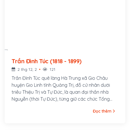
Trần Đình Túc (1818 - 1899)
2 thg 12, 2
121
Trần Đình Túc quê làng Hà Trung xã Gio Châu
huyện Gio Linh tỉnh Quảng Trị, đỗ cử nhân dưới
triều Thiệu Trị và Tự Đức, là quan đại thần nhà
Nguyễn (thời Tự Đức), từng giữ các chức Tổng
đốc Hà Ninh (Hà Nội, Ninh Bình), Hiệp biện Đại học
Đọc thêm
sĩ. Trần Đình Túc là một trong những đại thần chủ
chốt trong việc nghị hòa với người Pháp, khi Pháp
xâm lược Việt Nam.