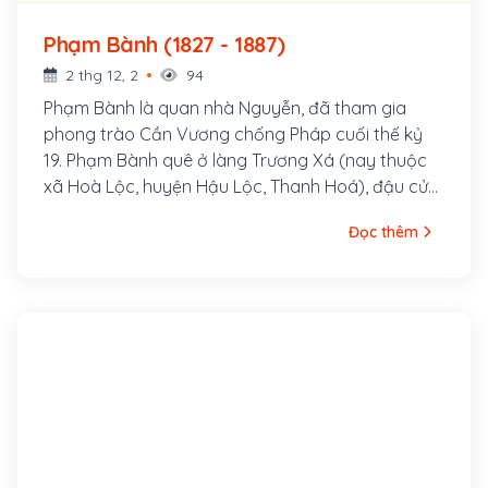
Phạm Bành (1827 - 1887)
2 thg 12, 2
94
Phạm Bành là quan nhà Nguyễn, đã tham gia
phong trào Cần Vương chống Pháp cuối thế kỷ
19. Phạm Bành quê ở làng Trương Xá (nay thuộc
xã Hoà Lộc, huyện Hậu Lộc, Thanh Hoá), đậu cử
nhân khoa Giáp Tý (1864). Ông làm quan đến chức
Đọc thêm
Án sát tỉnh Nghệ An, là người nổi tiếng thanh liêm
và biết quan tâm đến đời sống nhân dân.