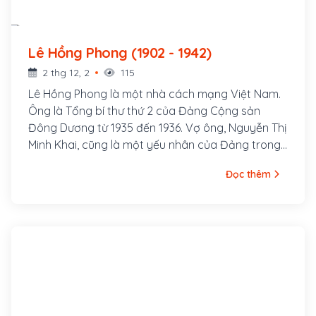
Lê Hồng Phong (1902 - 1942)
2 thg 12, 2
115
Lê Hồng Phong là một nhà cách mạng Việt Nam.
Ông là Tổng bí thư thứ 2 của Đảng Cộng sản
Đông Dương từ 1935 đến 1936. Vợ ông, Nguyễn Thị
Minh Khai, cũng là một yếu nhân của Đảng trong
thời kỳ đầu. Lê Hồng Phong sinh ngày 6 tháng 9
Đọc thêm
năm 1902 trong một gia đình nghèo thuộc xóm
Đông Cửa, thôn Đông Thông, tổng Thông Lạng,
nay là xã Hưng Thông, huyện Hưng Nguyên, tỉnh
Nghệ An. Từ nhỏ cuộc sống ông đã bập bênh
nhiều khó khăn. Song thân ông là ông Lê Huy
Quán và bà Phạm Thị Sau