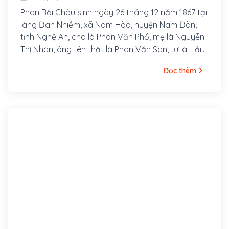
Phan Bội Châu sinh ngày 26 tháng 12 năm 1867 tại
làng Đan Nhiễm, xã Nam Hòa, huyện Nam Đàn,
tỉnh Nghệ An, cha là Phan Văn Phổ, mẹ là Nguyễn
Thị Nhàn, ông tên thật là Phan Văn San, tự là Hải
Thu, bút hiệu là Sào Nam, Thị Hán, Độc Tỉnh Tử,
Đọc thêm
Việt Điểu, Hãn Mãn Tử, v.v...Ông là một danh sĩ và
là nhà cách mạng Việt Nam, hoạt động trong thời
kỳ Pháp thuộc. Ông đã thành lập phong trào Duy
Tân Hội và khởi xướng phong trào Đông Du.