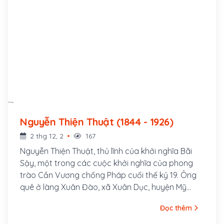
Nguyễn Thiện Thuật (1844 - 1926)
2 thg 12, 2
167
Nguyễn Thiện Thuật, thủ lĩnh của khởi nghĩa Bãi
Sậy, một trong các cuộc khởi nghĩa của phong
trào Cần Vương chống Pháp cuối thế kỷ 19. Ông
quê ở làng Xuân Đào, xã Xuân Dục, huyện Mỹ
Hào, tỉnh Hưng Yên. Ông là con cả của một gia
Đọc thêm
đình nhà nho nghèo, là hậu duệ đời thứ 30 của
Nguyễn Trãi. Cha ông là tú tài Nguyễn Tuy làm