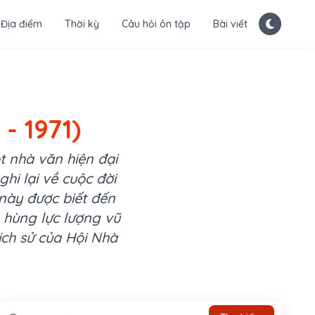
Địa điểm
Thời kỳ
Câu hỏi ôn tập
Bài viết
- 1971)
t nhà văn hiện đại
hi lại về cuộc đời
này được biết đến
 hùng lực lượng vũ
ịch sử của Hội Nhà
Tìm kiếm