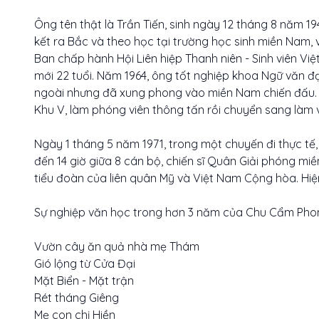
Ông tên thật là Trần Tiến, sinh ngày 12 tháng 8 năm 1
kết ra Bắc và theo học tại trường học sinh miền Nam,
Ban chấp hành Hội Liên hiệp Thanh niên - Sinh viên V
mới 22 tuổi. Năm 1964, ông tốt nghiệp khoa Ngữ văn đạ
ngoài nhưng đã xung phong vào miền Nam chiến đấu. T
Khu V, làm phóng viên thông tấn rồi chuyển sang làm v
Ngày 1 tháng 5 năm 1971, trong một chuyến đi thực tế, 
đến 14 giờ giữa 8 cán bộ, chiến sĩ Quân Giải phóng m
tiểu đoàn của liên quân Mỹ và Việt Nam Cộng hòa. Hiện
Sự nghiệp văn học trong hơn 3 năm của Chu Cẩm Phon
Vườn cây ăn quả nhà mẹ Thám
Gió lộng từ Cửa Đại
Mặt Biển - Mặt trận
Rét tháng Giêng
Mẹ con chị Hiền