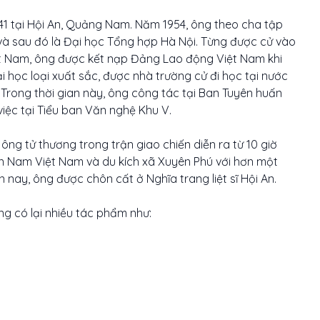
941 tại Hội An, Quảng Nam. Năm 1954, ông theo cha tập
 và sau đó là Đại học Tổng hợp Hà Nội. Từng được cử vào
iệt Nam, ông được kết nạp Đảng Lao động Việt Nam khi
i học loại xuất sắc, được nhà trường cử đi học tại nước
rong thời gian này, ông công tác tại Ban Tuyên huấn
iệc tại Tiểu ban Văn nghệ Khu V.
ông tử thương trong trận giao chiến diễn ra từ 10 giờ
iền Nam Việt Nam và du kích xã Xuyên Phú với hơn một
 nay, ông được chôn cất ở Nghĩa trang liệt sĩ Hội An.
g có lại nhiều tác phẩm như: