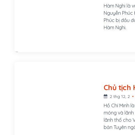
Hàm Nghi là v
Nguyễn Phúc H
Phúc bị đầu độ
Hàm Nghi.
2 thg 12, 2
Hồ Chí Minh l
móng và lãnh 
lãnh thổ cho V
bản Tuyên ngô
chủ Cộng hòa 