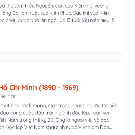
ua thứ tám triều Nguyễn, con của Kiến thái vương
ồng Cai, em ruột vua Kiến Phúc. Sau khi vua Kiến
c chết, được đưa lên ngôi lúc 13 tuổi, lấy niên hiệu là
Chủ tịch Hồ Chí Minh (1890 - 1969)
278
à một nhà cách mạng, một trong những người đặt nền
đạo công cuộc đấu tranh giành độc lập, toàn vẹn
iệt Nam trong thế kỷ 20. Ông là người viết và đọc
n Độc lập Việt Nam khai sinh nước Việt Nam Dân
ngày 2 tháng 9 năm 1945 tại quảng trường Ba Đình,