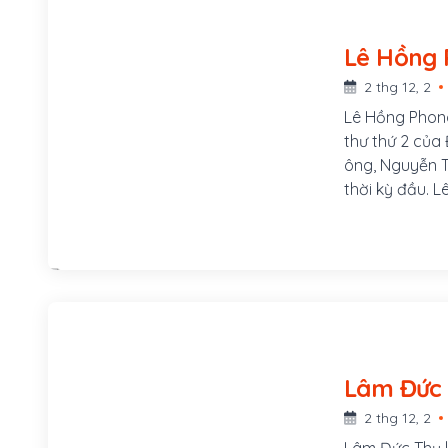
2 thg 12, 2
Lê Hồng Phong
thư thứ 2 của
ông, Nguyễn T
thời kỳ đầu. 
một gia đình
Thông Lạng, n
An. Từ nhỏ cu
ông là ông Lê
2 thg 12, 2
Lâm Đức Thụ l