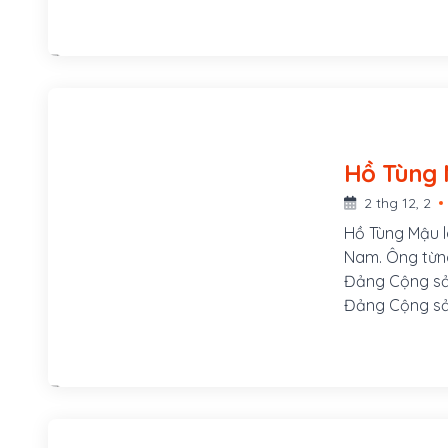
Hà Nội, là Ch
gian 1945 – 1
động Việt Nam 
2 thg 12, 2
Hồ Tùng Mậu l
Nam. Ông từn
Đảng Cộng sả
Đảng Cộng sản
phủ. Ông tên t
làng Quỳnh Đô
Kiện, một chí
giam và bắn c