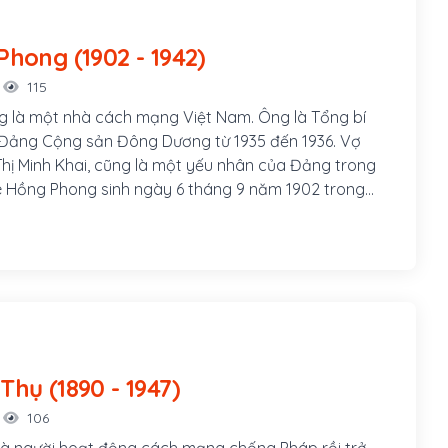
Lê Hồng Phong (1902 - 1942)
115
 là một nhà cách mạng Việt Nam. Ông là Tổng bí
 Đảng Cộng sản Đông Dương từ 1935 đến 1936. Vợ
hị Minh Khai, cũng là một yếu nhân của Đảng trong
Lê Hồng Phong sinh ngày 6 tháng 9 năm 1902 trong
 nghèo thuộc xóm Đông Cửa, thôn Đông Thông, tổng
ay là xã Hưng Thông, huyện Hưng Nguyên, tỉnh Nghệ
ộc sống ông đã bập bênh nhiều khó khăn. Song thân
 Huy Quán và bà Phạm Thị Sau
Lâm Đức Thụ (1890 - 1947)
106
à người hoạt động cách mạng chống Pháp rồi trở