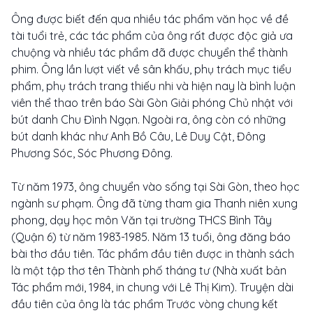
Ông được biết đến qua nhiều tác phẩm văn học về đề
tài tuổi trẻ, các tác phẩm của ông rất được độc giả ưa
chuộng và nhiều tác phẩm đã được chuyển thể thành
phim. Ông lần lượt viết về sân khấu, phụ trách mục tiểu
phẩm, phụ trách trang thiếu nhi và hiện nay là bình luận
viên thể thao trên báo Sài Gòn Giải phóng Chủ nhật với
bút danh Chu Đình Ngạn. Ngoài ra, ông còn có những
bút danh khác như Anh Bồ Câu, Lê Duy Cật, Đông
Phương Sóc, Sóc Phương Đông.
Từ năm 1973, ông chuyển vào sống tại Sài Gòn, theo học
ngành sư phạm. Ông đã từng tham gia Thanh niên xung
phong, dạy học môn Văn tại trường THCS Bình Tây
(Quận 6) từ năm 1983-1985. Năm 13 tuổi, ông đăng báo
bài thơ đầu tiên. Tác phẩm đầu tiên được in thành sách
là một tập thơ tên Thành phố tháng tư (Nhà xuất bản
Tác phẩm mới, 1984, in chung với Lê Thị Kim). Truyện dài
đầu tiên của ông là tác phẩm Trước vòng chung kết