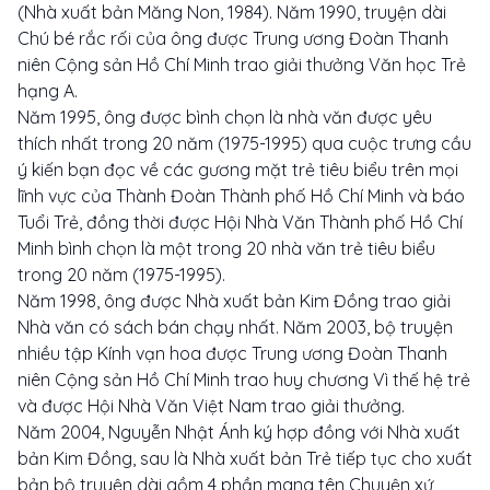
(Nhà xuất bản Măng Non, 1984). Năm 1990, truyện dài
Chú bé rắc rối của ông được Trung ương Đoàn Thanh
niên Cộng sản Hồ Chí Minh trao giải thưởng Văn học Trẻ
hạng A.
Năm 1995, ông được bình chọn là nhà văn được yêu
thích nhất trong 20 năm (1975-1995) qua cuộc trưng cầu
ý kiến bạn đọc về các gương mặt trẻ tiêu biểu trên mọi
lĩnh vực của Thành Đoàn Thành phố Hồ Chí Minh và báo
Tuổi Trẻ, đồng thời được Hội Nhà Văn Thành phố Hồ Chí
Minh bình chọn là một trong 20 nhà văn trẻ tiêu biểu
trong 20 năm (1975-1995).
Năm 1998, ông được Nhà xuất bản Kim Đồng trao giải
Nhà văn có sách bán chạy nhất. Năm 2003, bộ truyện
nhiều tập Kính vạn hoa được Trung ương Đoàn Thanh
niên Cộng sản Hồ Chí Minh trao huy chương Vì thế hệ trẻ
và được Hội Nhà Văn Việt Nam trao giải thưởng.
Năm 2004, Nguyễn Nhật Ánh ký hợp đồng với Nhà xuất
bản Kim Đồng, sau là Nhà xuất bản Trẻ tiếp tục cho xuất
bản bộ truyện dài gồm 4 phần mang tên Chuyện xứ