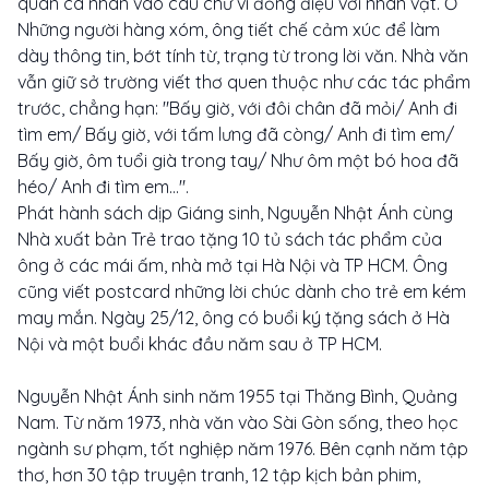
quan cá nhân vào câu chữ vì đồng điệu với nhân vật. Ở
Những người hàng xóm, ông tiết chế cảm xúc để làm
dày thông tin, bớt tính từ, trạng từ trong lời văn. Nhà văn
vẫn giữ sở trường viết thơ quen thuộc như các tác phẩm
trước, chẳng hạn: "Bấy giờ, với đôi chân đã mỏi/ Anh đi
tìm em/ Bấy giờ, với tấm lưng đã còng/ Anh đi tìm em/
Bấy giờ, ôm tuổi già trong tay/ Như ôm một bó hoa đã
héo/ Anh đi tìm em...".
Phát hành sách dịp Giáng sinh, Nguyễn Nhật Ánh cùng
Nhà xuất bản Trẻ trao tặng 10 tủ sách tác phẩm của
ông ở các mái ấm, nhà mở tại Hà Nội và TP HCM. Ông
cũng viết postcard những lời chúc dành cho trẻ em kém
may mắn. Ngày 25/12, ông có buổi ký tặng sách ở Hà
Nội và một buổi khác đầu năm sau ở TP HCM.
Nguyễn Nhật Ánh sinh năm 1955 tại Thăng Bình, Quảng
Nam. Từ năm 1973, nhà văn vào Sài Gòn sống, theo học
ngành sư phạm, tốt nghiệp năm 1976. Bên cạnh năm tập
thơ, hơn 30 tập truyện tranh, 12 tập kịch bản phim,