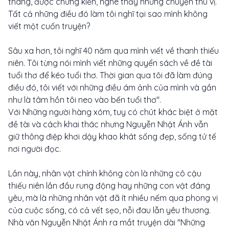
tháng, được chứng kiến, nghe thấy những chuyện thú vị.
Tất cả những điều đó làm tôi nghĩ tại sao mình không
viết một cuốn truyện?
Sâu xa hơn, tôi nghĩ 40 năm qua mình viết về thanh thiếu
niên. Tôi từng nói mình viết những quyển sách về đề tài
tuổi thơ để kéo tuổi thơ. Thời gian qua tôi đã làm đúng
điều đó, tôi viết với những điều ám ảnh của mình và gần
như là tâm hồn tôi neo vào bến tuổi thơ".
Với Những người hàng xóm, tuy có chút khác biệt ở mặt
đề tài và cách khai thác nhưng Nguyễn Nhật Ánh vẫn
giữ thông điệp khơi dậy khao khát sống đẹp, sống tử tế
nơi người đọc.
Lần này, nhân vật chính không còn là những cô cậu
thiếu niên lần đầu rung động hay những con vật đáng
yêu, mà là những nhân vật đã ít nhiều nếm qua phong vị
của cuộc sống, có cả vết sẹo, nỗi đau lẫn yêu thương.
Nhà văn Nguyễn Nhật Ánh ra mắt truyện dài "Những