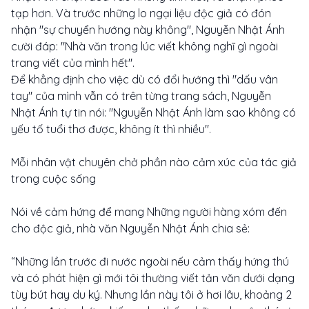
tạp hơn. Và trước những lo ngại liệu độc giả có đón
nhận "sự chuyển hướng này không", Nguyễn Nhật Ánh
cười đáp: "Nhà văn trong lúc viết không nghĩ gì ngoài
trang viết của mình hết".
Để khẳng định cho việc dù có đổi hướng thì "dấu vân
tay" của mình vẫn có trên từng trang sách, Nguyễn
Nhật Ánh tự tin nói: "Nguyễn Nhật Ánh làm sao không có
yếu tố tuổi thơ được, không ít thì nhiều".
Mỗi nhân vật chuyên chở phần nào cảm xúc của tác giả
trong cuộc sống
Nói về cảm hứng để mang Những người hàng xóm đến
cho độc giả, nhà văn Nguyễn Nhật Ánh chia sẻ:
“Những lần trước đi nước ngoài nếu cảm thấy hứng thú
và có phát hiện gì mới tôi thường viết tản văn dưới dạng
tùy bút hay du ký. Nhưng lần này tôi ở hơi lâu, khoảng 2