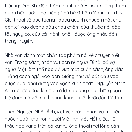
trải nghiệm. Khi đến thăm thành phố Brussels, ông tham
quan bức tượng nổi tiếng Chú bé đi tiểu (Manneken Pis).
Giai thoại về bức tượng - xoay quanh chuyện một chú
bé "tè" vào đường dây cháy chậm của thuốc nổ, dập
tắt nguy cơ, cứu cả thành phố - được ông nhắc đến
trong truyện.
Nhà văn dành một phần tác phẩm nói về chuyện viết
văn. Trong sách, nhân vật con rể người Bỉ hỏi bố vợ
người Việt làm thế nào để viết một cuốn sách, ông đáp:
"Bằng cách ngồi vào bàn. Giống như để bắt đầu vào
cuộc đua, phải đứng vào vạch xuất phát". Nguyễn Nhật
Ánh nói đó cũng là câu trả lời của ông cho những bạn
trẻ đam mê viết sách song không biết khởi đầu từ đâu.
Theo Nguyễn Nhật Ánh, viết về những nhân vật người
nước ngoài khó hơn người Việt. Khi viết Mắt biếc, Tôi
thấy hoa vàng trên cỏ xanh... ông thoải mái lồng cảm