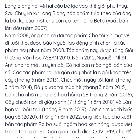
Lang Biang nói về hai cậu bé lạc vào thế giới phù thủy.
Sau Chuyện xứ Lang Biang, tác phẩm tiếp theo của ông
là bút ký của một chú cún có tên Tôi là Bêtô (xuất bản
lần đầu năm 2007).
Năm 2008, ông cho ra đời tác phẩm Cho tôi xin một vé
đi tuổi thơ, được báo Người lao động bình chọn là tác
phẩm hay nhất năm 2008. Tác phẩm này được tặng Giải
thưởng Văn học ASEAN 2010. Năm 2012, Nguyễn Nhật
Ánh cho ra mắt truyện dài Có hai con mèo ngồi bên cửa
sổ. Các tác phẩm ra đời gần đây nhất là Ngồi khóc trên
cây (tháng 6 năm 2013), Chúc một ngày tốt lành (tháng
3 năm 2014), Bảy bước tới mùa hè (tháng 3 năm 2015),
Con chó nhỏ mang giỏ hoa hồng (28 tháng 2 năm 2016),
Cây chuối non đi giày xanh (7 tháng 1 năm 2018) và Làm
bạn với bầu trời (tháng 9 năm 2019), Con chim xanh biếc
bay về (2020). Tháng 1 năm 2022, ông tiếp tục cho xuất
bản tác phẩm Ra bờ suối ngắm hoa kèn hồng, được viết
trong thời gian Sài Gòn giãn cách dịch COVID-19, chủ đề