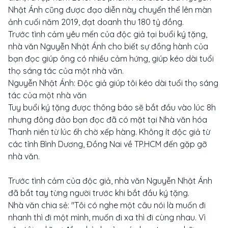
Nhật Ánh cũng được đạo diễn này chuyển thể lên màn
ảnh cuối năm 2019, đạt doanh thu 180 tỷ đồng.
Trước tình cảm yêu mến của độc giả tại buổi ký tặng,
nhà văn Nguyễn Nhật Ánh cho biết sự đồng hành của
bạn đọc giúp ông có nhiều cảm hứng, giúp kéo dài tuổi
thọ sáng tác của một nhà văn.
Nguyễn Nhật Ánh: Độc giả giúp tôi kéo dài tuổi thọ sáng
tác của một nhà văn
Tuy buổi ký tặng được thông báo sẽ bắt đầu vào lúc 8h
nhưng đông đảo bạn đọc đã có mặt tại Nhà văn hóa
Thanh niên từ lúc 6h chờ xếp hàng. Không ít độc giả từ
các tỉnh Bình Dương, Đồng Nai về TP.HCM đến gặp gỡ
nhà văn.
Trước tình cảm của độc giả, nhà văn Nguyễn Nhật Ánh
đã bắt tay từng người trước khi bắt đầu ký tặng.
Nhà văn chia sẻ: "Tôi có nghe một câu nói là muốn đi
nhanh thì đi một mình, muốn đi xa thì đi cùng nhau. Vì