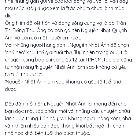
nhẹ nhàng gần gũi về các loài động vật, với lời văn đầy
màu sắc. Đây được xem là "tác phẩm chữa lành mùa
dịch".
Ông hiện đã kết hôn và đang sống cùng vợ là bà Trần
Thị Tiếng Thu. Ông có con gái tên Nguyễn Nhật Quỳnh
Anh và còn có một người em ruột.
Với 'Những người hàng xóm', Nguyễn Nhật Ánh đã chọn
'nhổ neo' khỏi thế giới tuổi thơ. Tuy nhiên trong buổi trò
chuyện cùng báo chí sáng 23-12 tại TP.HCM, tác giả cũng
tự nhận rằng 'Nguyễn Nhật Ánh làm sao không có yếu
tố tuổi thơ được'.
'Nguyễn Nhật Ánh làm sao không có yếu tố tuổi thơ
được'
Đều đặn mỗi năm, Nguyễn Nhật Ánh lại mang đến cho
bạn đọc một tác phẩm mới với những câu chuyện chữa
lành đặc trưng. Lần này, với Những người hàng xóm, nhà
văn khiến nhiều bạn đọc không khỏi bất ngờ khi chọn
nhổ neo khỏi bến tuổi thơ quen thuộc.