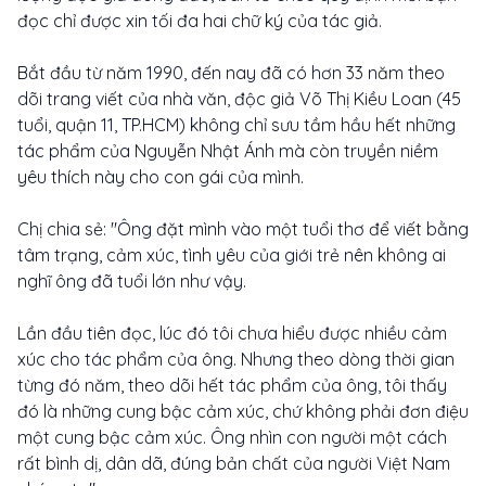
đọc chỉ được xin tối đa hai chữ ký của tác giả.
Bắt đầu từ năm 1990, đến nay đã có hơn 33 năm theo
dõi trang viết của nhà văn, độc giả Võ Thị Kiều Loan (45
tuổi, quận 11, TP.HCM) không chỉ sưu tầm hầu hết những
tác phẩm của Nguyễn Nhật Ánh mà còn truyền niềm
yêu thích này cho con gái của mình.
Chị chia sẻ: "Ông đặt mình vào một tuổi thơ để viết bằng
tâm trạng, cảm xúc, tình yêu của giới trẻ nên không ai
nghĩ ông đã tuổi lớn như vậy.
Lần đầu tiên đọc, lúc đó tôi chưa hiểu được nhiều cảm
xúc cho tác phẩm của ông. Nhưng theo dòng thời gian
từng đó năm, theo dõi hết tác phẩm của ông, tôi thấy
đó là những cung bậc cảm xúc, chứ không phải đơn điệu
một cung bậc cảm xúc. Ông nhìn con người một cách
rất bình dị, dân dã, đúng bản chất của người Việt Nam