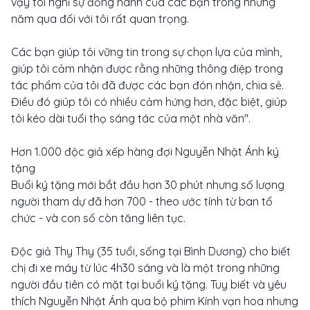
vậy tôi nghĩ sự đồng hành của các bạn trong những
năm qua đối với tôi rất quan trọng.
Các bạn giúp tôi vững tin trong sự chọn lựa của mình,
giúp tôi cảm nhận được rằng những thông điệp trong
tác phẩm của tôi đã được các bạn đón nhận, chia sẻ.
Điều đó giúp tôi có nhiều cảm hứng hơn, đặc biệt, giúp
tôi kéo dài tuổi thọ sáng tác của một nhà văn".
Hơn 1.000 độc giả xếp hàng đợi Nguyễn Nhật Ánh ký
tặng
Buổi ký tặng mới bắt đầu hơn 30 phút nhưng số lượng
người tham dự đã hơn 700 - theo ước tính từ ban tổ
chức - và con số còn tăng liên tục.
Độc giả Thy Thy (35 tuổi, sống tại Bình Dương) cho biết
chị đi xe máy từ lúc 4h30 sáng và là một trong những
người đầu tiên có mặt tại buổi ký tặng. Tuy biết và yêu
thích Nguyễn Nhật Ánh qua bộ phim Kính vạn hoa nhưng