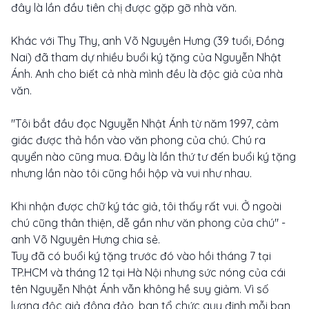
đây là lần đầu tiên chị được gặp gỡ nhà văn.
Khác với Thy Thy, anh Võ Nguyên Hưng (39 tuổi, Đồng
Nai) đã tham dự nhiều buổi ký tặng của Nguyễn Nhật
Ánh. Anh cho biết cả nhà mình đều là độc giả của nhà
văn.
"Tôi bắt đầu đọc Nguyễn Nhật Ánh từ năm 1997, cảm
giác được thả hồn vào văn phong của chú. Chú ra
quyển nào cũng mua. Đây là lần thứ tư đến buổi ký tặng
nhưng lần nào tôi cũng hồi hộp và vui như nhau.
Khi nhận được chữ ký tác giả, tôi thấy rất vui. Ở ngoài
chú cũng thân thiện, dễ gần như văn phong của chú" -
anh Võ Nguyên Hưng chia sẻ.
Tuy đã có buổi ký tặng trước đó vào hồi tháng 7 tại
TP.HCM và tháng 12 tại Hà Nội nhưng sức nóng của cái
tên Nguyễn Nhật Ánh vẫn không hề suy giảm. Vì số
lượng độc giả đông đảo, ban tổ chức quy định mỗi bạn