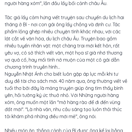
người hàng xóm", lần đầu lấy bối cảnh châu Âu.
Tác giả lấy cảm hứng viết truyện sau chuyến du lịch hai
tháng ở Bỉ - nơi con gái ông lấy chồng và định cư. Tác
phẩm lồng ghép nhiều chuyện tình khác nhau, với các
lát cắt về văn hóa, du lịch châu Âu. Truyện bao gồm
nhiều tuyến nhân vật: một chàng trai mới kết hôn, rất
yêu vợ, có sở thích viết văn, một họa sĩ già nhớ thương
vợ quá cố, hay mối tình nở muộn của một cô gái dẫn
chương trình truyền hình...
Nguyễn Nhật Ánh cho biết luôn gặp áp lực mỗi khi tư
duy đề tài cho sách mới. 40 năm qua, ông thường viết về
tuổi thơ bởi đây là mảng truyện giúp ông tìm thấy bình
yên, hồi tưởng ký ức thuở nhỏ. Với Những người hàng
xóm, ông muốn một lần "mở hàng rào để đi đến vùng
đất mới". "Là nhà văn, nhu cầu sáng tạo luôn thôi thúc
tôi khám phá những điều mới mẻ", ông nói.
Nhiều món ăn, thắng cảnh của Bỉ được ông kể lại bằng