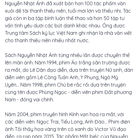
Nguyễn Nhật Ánh đã xuất bản hơn 100 tác phẩm văn
xuôi đề tài thanh thiếu niên, tuổi mới lớn và thiếu nhi. Tác
giả còn in ba tập bình luận thể thao và hơn 50 tập tư
vấn tình yêu dưới các bút danh khác nhau. Ông được
Trung tâm Sách kỷ lục Việt Nam ghi nhận là nhà văn viết
cho thanh thiếu niên nhiều nhất nước.
Sách Nguyễn Nhật Ánh từng nhiều lần được chuyển thể
lên màn ảnh. Năm 1994, phim Áo trắng sân trường được
ra mắt, do Lê Dân đạo diễn, dựa trên truyện Nữ sinh, dàn
diễn viên gồm Lê Công Tuấn Anh, Y Phụng, Ngô Mỹ
Uyên... Năm 1998, phim Chú bé rắc rối dựa trên truyện
cùng tên được Phùng Ngọc - diễn viên phim Đất phương
Nam - đóng vai chính.
Năm 2004, phim truyền hình Kính vạn hoa ra mắt, với
các diễn viên: Ngọc Trai, Tiểu Long, Anh Đào... Phim điện
ảnh Tôi thấy hoa vàng trên cỏ xanh do Victor Vũ đạo
diễn, ra rạp năm 2015. Tác phẩm Mắt biếc của Nguyễn