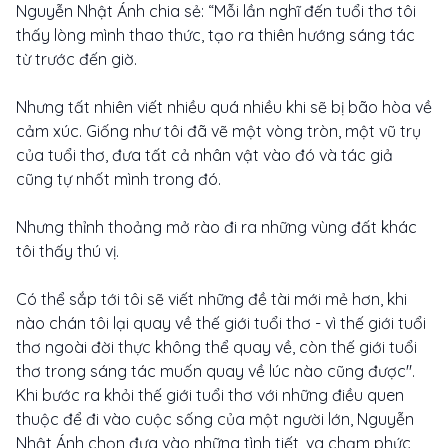
Nguyễn Nhật Ánh chia sẻ: “Mỗi lần nghĩ đến tuổi thơ tôi
thấy lòng mình thao thức, tạo ra thiên hướng sáng tác
từ trước đến giờ.
Nhưng tất nhiên viết nhiều quá nhiều khi sẽ bị bão hòa về
cảm xúc. Giống như tôi đã vẽ một vòng tròn, một vũ trụ
của tuổi thơ, đưa tất cả nhân vật vào đó và tác giả
cũng tự nhốt mình trong đó.
Nhưng thỉnh thoảng mở rào đi ra những vùng đất khác
tôi thấy thú vị.
Có thể sắp tới tôi sẽ viết những đề tài mới mẻ hơn, khi
nào chán tôi lại quay về thế giới tuổi thơ - vì thế giới tuổi
thơ ngoài đời thực không thể quay về, còn thế giới tuổi
thơ trong sáng tác muốn quay về lúc nào cũng được".
Khi bước ra khỏi thế giới tuổi thơ với những điều quen
thuộc để đi vào cuộc sống của một người lớn, Nguyễn
Nhật Ánh chọn đưa vào những tình tiết, va chạm phức