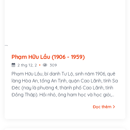
Phạm Hữu Lầu (1906 - 1959)
2 thg 12, 2
309
Phạm Hữu Lầu, bí danh Tư Lộ, sinh năm 1906, quê
làng Hòa An, tổng An Tịnh, quận Cao Lãnh, tỉnh Sa
Đéc (nay là phường 4, thành phố Cao Lãnh, tỉnh
Đồng Tháp). Hồi nhỏ, ông ham học và học giỏi,
nhưng gia đình nghèo và cha mất sớm, nên năm
Đọc thêm
13 tuổi phải nghỉ học đi làm thợ sơn, rồi thợ hớt
tóc để có tiền giúp mẹ nuôi 2 em. Ông là người
đảng viên Đảng Cộng sản Việt Nam đầu tiên tại
tỉnh Đồng Tháp và là một trong bảy ủy viên của