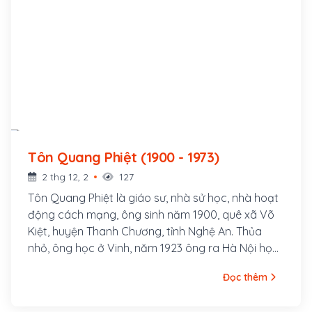
Tôn Quang Phiệt (1900 - 1973)
2 thg 12, 2
127
Tôn Quang Phiệt là giáo sư, nhà sử học, nhà hoạt
động cách mạng, ông sinh năm 1900, quê xã Võ
Kiệt, huyện Thanh Chương, tỉnh Nghệ An. Thủa
nhỏ, ông học ở Vinh, năm 1923 ông ra Hà Nội học
Cao đẳng Sư phạm Đông Dương. Tại đây ông
Đọc thêm
tham gia vận động thành lập Đảng Phục Việt
(sau đổi thành Tân Việt, tiền thân của Đông