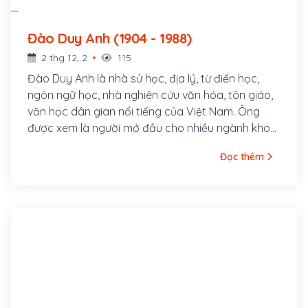
Đào Duy Anh (1904 - 1988)
2 thg 12, 2
115
Đào Duy Anh là nhà sử học, địa lý, từ điển học,
ngôn ngữ học, nhà nghiên cứu văn hóa, tôn giáo,
văn học dân gian nổi tiếng của Việt Nam. Ông
được xem là người mở đầu cho nhiều ngành khoa
học xã hội Việt Nam. Đào Duy Anh sinh ngày 25
Đọc thêm
tháng 4, 1904 tại Thanh Hóa, tuy nhiên dòng họ
của ông vốn gốc ở làng Khúc Thủy, tổng Tả
Thanh Oai, huyện Thanh Oai, tỉnh Hà Tây (nay là
huyện Thanh Oai, thành phố Hà Nội)