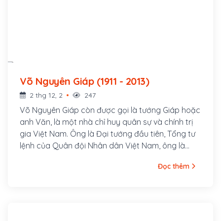
Võ Nguyên Giáp (1911 - 2013)
2 thg 12, 2
247
Võ Nguyên Giáp còn được gọi là tướng Giáp hoặc
anh Văn, là một nhà chỉ huy quân sự và chính trị
gia Việt Nam. Ông là Đại tướng đầu tiên, Tổng tư
lệnh của Quân đội Nhân dân Việt Nam, ông là
người chỉ huy đầu tiên Quân đội Nhân dân Việt
Đọc thêm
Nam, là một trong những người góp công thành
lập Việt Nam Dân chủ Cộng hòa, được chính phủ
Việt Nam đánh giá là "người học trò xuất sắc và
gần gũi của Chủ tịch Hồ Chí Minh". Ông cũng là chỉ
huy chính trong các chiến dịch và chiến thắng