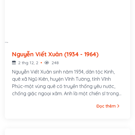
Nguyễn Viết Xuân (1934 - 1964)
2 thg 12, 2
248
Nguyễn Viết Xuân sinh năm 1934, dân tộc Kinh,
quê xã Ngũ Kiên, huyện Vĩnh Tường, tỉnh Vĩnh
Phúc-một vùng quê có truyền thống yêu nước,
chống giặc ngoại xâm. Anh là một chiến sĩ trong
kháng chiến chống Mỹ đã nổi danh với khẩu hiệu:
Đọc thêm
"Nhằm thẳng quân thù, bắn.