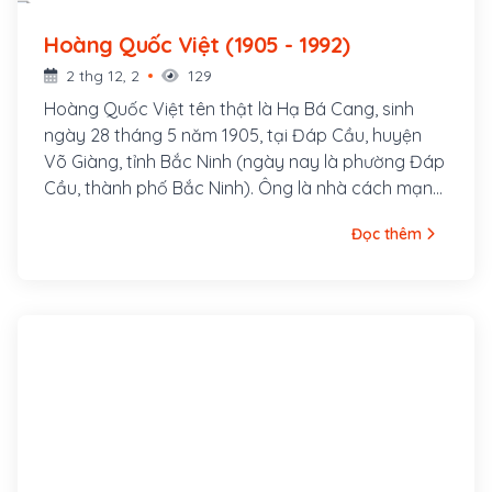
Hoàng Quốc Việt (1905 - 1992)
2 thg 12, 2
129
Hoàng Quốc Việt tên thật là Hạ Bá Cang, sinh
ngày 28 tháng 5 năm 1905, tại Đáp Cầu, huyện
Võ Giàng, tỉnh Bắc Ninh (ngày nay là phường Đáp
Cầu, thành phố Bắc Ninh). Ông là nhà cách mạng,
chính trị gia, nguyên Bí thư Tổng bộ Việt Minh, Chủ
Đọc thêm
tịch Tổng Công đoàn Việt Nam, Viện trưởng Viện
Kiểm sát Nhân dân Tối cao, Chủ tịch Ủy ban
Trung ương Mặt trận Tổ quốc Việt Nam, Bí thư Xứ
ủy Bắc Kỳ.