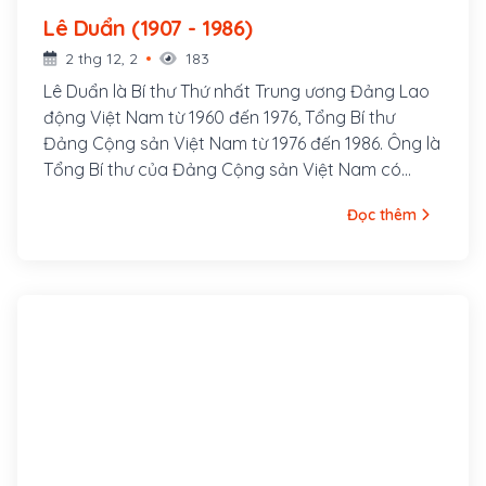
Lê Duẩn (1907 - 1986)
2 thg 12, 2
183
Lê Duẩn là Bí thư Thứ nhất Trung ương Đảng Lao
động Việt Nam từ 1960 đến 1976, Tổng Bí thư
Đảng Cộng sản Việt Nam từ 1976 đến 1986. Ông là
Tổng Bí thư của Đảng Cộng sản Việt Nam có
tổng thời gian tại vị lâu nhất với 25 năm, 303 ngày.
Đọc thêm
Từ 1960 cho đến khi qua đời năm 1986, có một ảnh
hưởng chính trị rất lớn tại miền Bắc và ở Việt Nam
sau 1975, và theo một số nhận định khi hai miền
thống nhất ông cũng đã xác lập quyền uy tối
thượng của mình tại Việt Nam trong những năm
tháng còn tại vị.