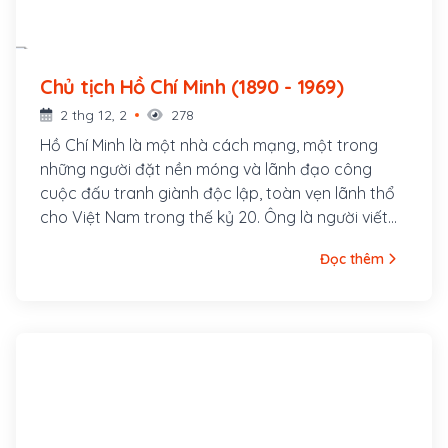
Chủ tịch Hồ Chí Minh (1890 - 1969)
2 thg 12, 2
278
Hồ Chí Minh là một nhà cách mạng, một trong
những người đặt nền móng và lãnh đạo công
cuộc đấu tranh giành độc lập, toàn vẹn lãnh thổ
cho Việt Nam trong thế kỷ 20. Ông là người viết
và đọc bản Tuyên ngôn Độc lập Việt Nam khai
Đọc thêm
sinh nước Việt Nam Dân chủ Cộng hòa ngày 2
tháng 9 năm 1945 tại quảng trường Ba Đình, Hà
Nội, là Chủ tịch nước Việt Nam Dân chủ Cộng hòa
trong thời gian 1945 – 1969, Chủ tịch Ban Chấp
hành Trung ương Đảng Lao động Việt Nam (nay
là Tổng bí thư) trong thời gian 1951 – 1969.