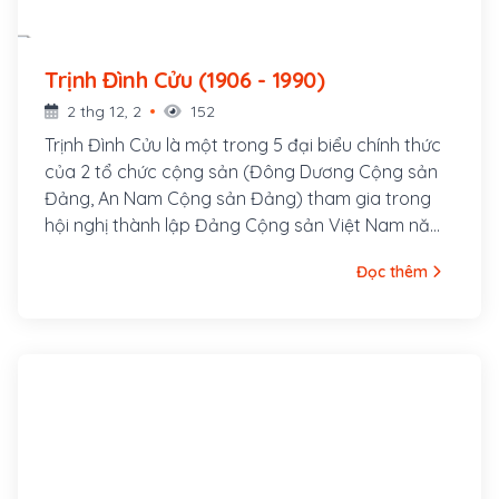
Trịnh Đình Cửu (1906 - 1990)
2 thg 12, 2
152
Trịnh Đình Cửu là một trong 5 đại biểu chính thức
của 2 tổ chức cộng sản (Đông Dương Cộng sản
Đảng, An Nam Cộng sản Đảng) tham gia trong
hội nghị thành lập Đảng Cộng sản Việt Nam năm
1930, dưới sự chủ trì của Nguyễn Ái Quốc. Ông là
Đọc thêm
người đứng đầu Ban Chấp hành Trung ương Đảng
khi Đảng được thành lập với cương vị Phụ trách
Ban Chấp hành Trung ương Lâm thời Đảng Cộng
sản Việt Nam từ tháng 2 đến tháng 10 năm 1930.