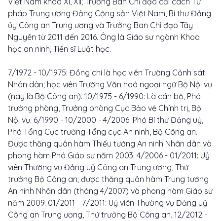
Việt Nam khóa XI, XII; Trưởng Ban Chỉ đạo cải cách Tư
pháp Trung ương Đảng Cộng sản Việt Nam, Bí thư Đảng
ủy Công an Trung ương và Trưởng Ban Chỉ đạo Tây
Nguyên từ 2011 đến 2016. Ông là Giáo sư ngành Khoa
học an ninh, Tiến sĩ Luật học.
7/1972 - 10/1975: Đồng chí là học viên Trường Cảnh sát
Nhân dân; học viên Trường Văn hoá ngoại ngữ Bộ Nội vụ
(nay là Bộ Công an). 10/1975 - 6/1990: Là cán bộ, Phó
trưởng phòng, Trưởng phòng Cục Bảo vệ Chính trị, Bộ
Nội vụ. 6/1990 - 10/2000 - 4/2006: Phó Bí thư Đảng uỷ,
Phó Tổng Cục trưởng Tổng cục An ninh, Bộ Công an.
Được thăng quân hàm Thiếu tướng An ninh Nhân dân và
phong hàm Phó Giáo sư năm 2003. 4/2006 - 01/2011: Uỷ
viên Thường vụ Đảng uỷ Công an Trung ương, Thứ
trưởng Bộ Công an; được thăng quân hàm Trung tướng
An ninh Nhân dân (tháng 4/2007) và phong hàm Giáo sư
năm 2009. 01/2011 - 7/2011: Uỷ viên Thường vụ Đảng uỷ
Công an Trung ương, Thứ trưởng Bộ Công an. 12/2012 -