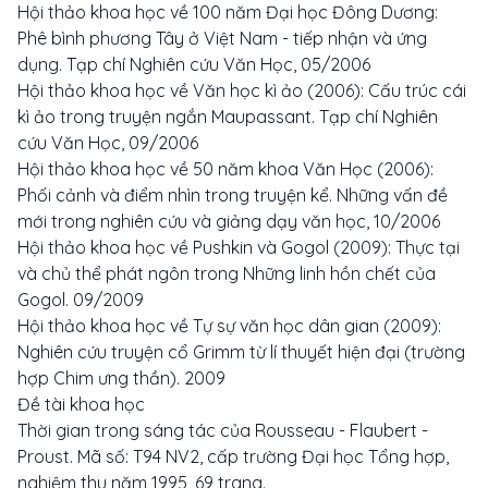
Hội thảo khoa học về 100 năm Đại học Đông Dương:
Phê bình phương Tây ở Việt Nam - tiếp nhận và ứng
dụng. Tạp chí Nghiên cứu Văn Học, 05/2006
Hội thảo khoa học về Văn học kì ảo (2006): Cấu trúc cái
kì ảo trong truyện ngắn Maupassant. Tạp chí Nghiên
cứu Văn Học, 09/2006
Hội thảo khoa học về 50 năm khoa Văn Học (2006):
Phối cảnh và điểm nhìn trong truyện kể. Những vấn đề
mới trong nghiên cứu và giảng dạy văn học, 10/2006
Hội thảo khoa học về Pushkin và Gogol (2009): Thực tại
và chủ thể phát ngôn trong Những linh hồn chết của
Gogol. 09/2009
Hội thảo khoa học về Tự sự văn học dân gian (2009):
Nghiên cứu truyện cổ Grimm từ lí thuyết hiện đại (trường
hợp Chim ưng thần). 2009
Đề tài khoa học
Thời gian trong sáng tác của Rousseau - Flaubert -
Proust. Mã số: T94 NV2, cấp trường Đại học Tổng hợp,
nghiệm thu năm 1995, 69 trang.