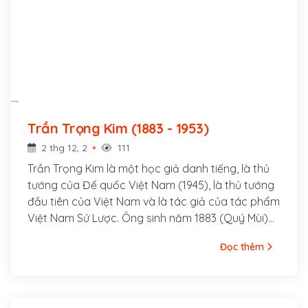
Trần Trọng Kim (1883 - 1953)
2 thg 12, 2
111
Trần Trọng Kim là một học giả danh tiếng, là thủ
tướng của Đế quốc Việt Nam (1945), là thủ tướng
đầu tiên của Việt Nam và là tác giả của tác phẩm
Việt Nam Sử Lược. Ông sinh năm 1883 (Quý Mùi)
tại làng Kiều Linh, xã Đan Phố, huyện Nghi Xuân,
Đọc thêm
tỉnh Hà Tĩnh. Trần Trọng Kim xuất thân trong một
gia đình Nho giáo, từ nhỏ ông học chữ Hán. Vào
năm 1897, ông theo học tại Trường Pháp-Việt
Nam Định và học chữ Pháp. Năm 1900, ông thi đỗ