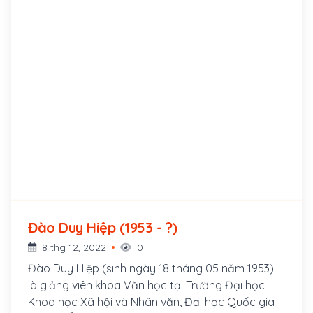
Vượng là Đảng viên Đảng Cộng sản Việt Nam,
học vị Thạc sĩ Luật, Cao cấp lý luận chính trị. Ông
bắt đầu đảm nhiệm vị tri cấp cao từ năm 2006, là
Ủy viên Ban Chấp hành Trung ương Đảng Cộng
sản Việt Nam khóa X, XI, XII, Đại biểu Quốc hội Việt
Nam khóa XII (2007 – 2011) tỉnh Lai Châu, khóa XIII
(2011 – 2016) tỉnh Tiền Giang và khóa XIV (2016 –
2021), tỉnh Yên Bái.
Đào Duy Hiệp (1953 - ?)
8 thg 12, 2022
0
Đào Duy Hiệp (sinh ngày 18 tháng 05 năm 1953)
là giảng viên khoa Văn học tại Trường Đại học
Khoa học Xã hội và Nhân văn, Đại học Quốc gia