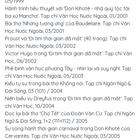
05/1999
Hành trình tiểu thuyết với 'Don Kihoté - nhà quý tộc tài
ba xứ Mancha'. Tạp chí Văn Học Nước Ngoài, 01/2001
Bài thơ 'Những t­ương ứng' của Baudelaire. Tạp chí Văn
Học Nước Ngoài, 03/2001
Proust và 'Đi tìm thời gian đã mất' (40 trang). Tạp chí
Văn Học Nước Ngoài, 03/2002
Victor Hugo trong 'Đi tìm thời gian đã mất'. Tạp chí Văn
Học, 06/2002
Phê bình văn học ph­ương Tây - nhìn lại và suy nghĩ. Tạp
chí Văn Học Nước Ngoài, 05/2003
Kiểu tự sự trong bài thơ Không nói. Tạp chí Ngôn Ngữ &
Đời Sống, 03 (101) / 2004
Niên biểu vụ Dreyfus trong 'Đi tìm thời gian đã mất'. Tạp
chí Văn Học, 10/2004
Đọc lại bài thơ 'Chợ Tết' của Đoàn Văn Cừ. Tạp chí Ngôn
Ngữ & Đời Sống, 1+2 (111+112) / 2005
Sự song hành thời gian carnaval trong Don Kihoté của
Cervantès. Tạp chí Văn Học Nước Ngoài, 03/2005