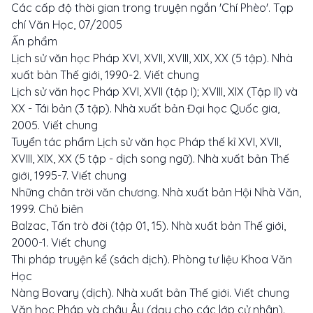
Các cấp độ thời gian trong truyện ngắn 'Chí Phèo'. Tạp
chí Văn Học, 07/2005
Ấn phẩm
Lịch sử văn học Pháp XVI, XVII, XVIII, XIX, XX (5 tập). Nhà
xuất bản Thế giới, 1990-2. Viết chung
Lịch sử văn học Pháp XVI, XVII (tập I); XVIII, XIX (Tập II) và
XX - Tái bản (3 tập). Nhà xuất bản Đại học Quốc gia,
2005. Viết chung
Tuyển tác phẩm Lịch sử văn học Pháp thế kỉ XVI, XVII,
XVIII, XIX, XX (5 tập - dịch song ngữ). Nhà xuất bản Thế
giới, 1995-7. Viết chung
Những chân trời văn chương. Nhà xuất bản Hội Nhà Văn,
1999. Chủ biên
Balzac, Tấn trò đời (tập 01, 15). Nhà xuất bản Thế giới,
2000-1. Viết chung
Thi pháp truyện kể (sách dịch). Phòng tư liệu Khoa Văn
Học
Nàng Bovary (dịch). Nhà xuất bản Thế giới. Viết chung
Văn học Pháp và châu Âu (dạy cho các lớp cử nhân).