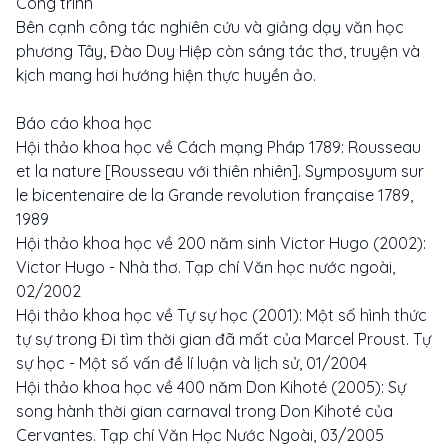
Công trình
Bên cạnh công tác nghiên cứu và giảng dạy văn học
phương Tây, Đào Duy Hiệp còn sáng tác thơ, truyện và
kịch mang hơi hướng hiện thực huyền ảo.
Báo cáo khoa học
Hội thảo khoa học về Cách mạng Pháp 1789: Rousseau
et la nature [Rousseau với thiên nhiên]. Symposyum sur
le bicentenaire de la Grande revolution française 1789,
1989
Hội thảo khoa học về 200 năm sinh Victor Hugo (2002):
Victor Hugo - Nhà thơ. Tạp chí Văn học nước ngoài,
02/2002
Hội thảo khoa học về Tự sự học (2001): Một số hình thức
tự sự trong Đi tìm thời gian đã mất của Marcel Proust. Tự
sự học - Một số vấn đề lí luận và lịch sử, 01/2004
Hội thảo khoa học về 400 năm Don Kihoté (2005): Sự
song hành thời gian carnaval trong Don Kihoté của
Cervantes. Tạp chí Văn Học Nước Ngoài, 03/2005