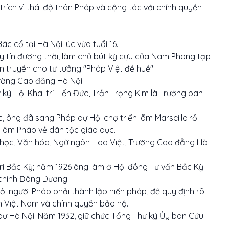
 trích vì thái độ thân Pháp và cộng tác với chính quyền
 cổ tại Hà Nội lúc vừa tuổi 16.
y tín đương thời; làm chủ bút kỳ cựu của Nam Phong tạp
n truyền cho tư tưởng "Pháp Việt đề huề".
rường Cao đẳng Hà Nội.
ký Hội Khai trí Tiến Đức, Trần Trọng Kim là Trưởng ban
c, ông đã sang Pháp dự Hội chợ triển lãm Marseille rồi
n lâm Pháp về dân tộc giáo dục.
học, Văn hóa, Ngữ ngôn Hoa Việt, Trường Cao đẳng Hà
tri Bắc Kỳ; năm 1926 ông làm ở Hội đồng Tư vấn Bắc Kỳ
 chính Đông Dương.
i người Pháp phải thành lập hiến pháp, để quy định rõ
 Việt Nam và chính quyền bảo hộ.
dư Hà Nội. Năm 1932, giữ chức Tổng Thư ký Ủy ban Cứu