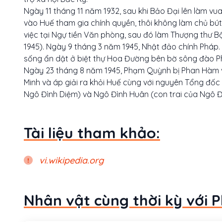
Ngày 11 tháng 11 năm 1932, sau khi Bảo Đại lên làm vua
vào Huế tham gia chính quyền, thôi không làm chủ bút
việc tại Ngự tiền Văn phòng, sau đó làm Thượng thư B
1945). Ngày 9 tháng 3 năm 1945, Nhật đảo chính Pháp. 
sống ẩn dật ở biệt thự Hoa Đường bên bờ sông đào P
Ngày 23 tháng 8 năm 1945, Phạm Quỳnh bị Phan Hàm v
Minh và áp giải ra khỏi Huế cùng với nguyên Tổng đ
Ngô Đình Diệm) và Ngô Đình Huân (con trai của Ngô Đìn
Tài liệu tham khảo:
vi.wikipedia.org
Nhân vật cùng thời kỳ với