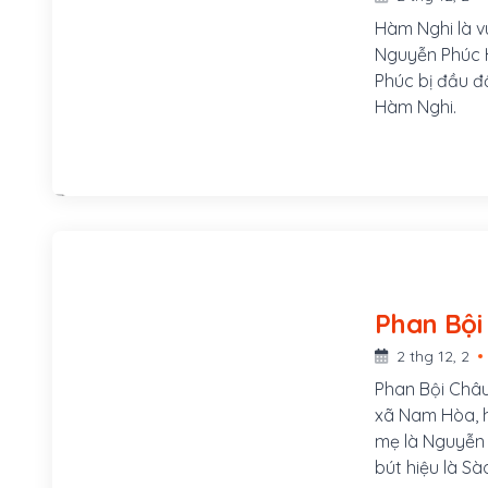
Hàm Nghi là v
Nguyễn Phúc H
Phúc bị đầu độ
Hàm Nghi.
2 thg 12, 2
Phan Bội Châu
xã Nam Hòa, h
mẹ là Nguyễn T
bút hiệu là Sà