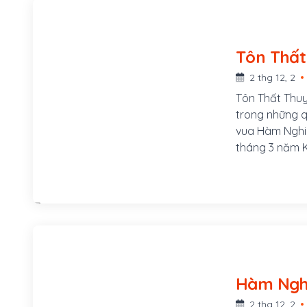
2 thg 12, 2
Tôn Thất Thuy
trong những q
vua Hàm Nghi
tháng 3 năm K
bên bờ sông B
Phú Mộng, phư
của Đề đốc Tô
của chúa Hiề
2 thg 12, 2