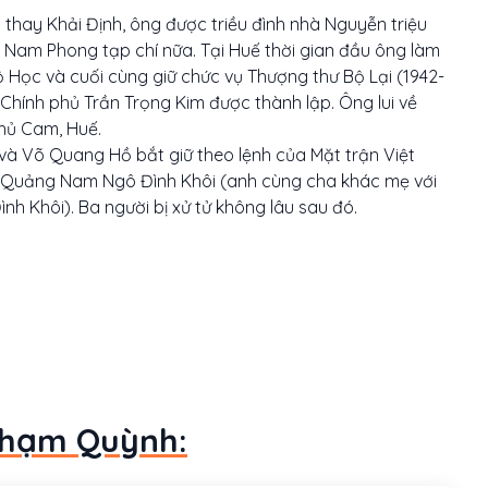
 thay Khải Định, ông được triều đình nhà Nguyễn triệu
 Nam Phong tạp chí nữa. Tại Huế thời gian đầu ông làm
ộ Học và cuối cùng giữ chức vụ Thượng thư Bộ Lại (1942-
Chính phủ Trần Trọng Kim được thành lập. Ông lui về
hủ Cam, Huế.
à Võ Quang Hồ bắt giữ theo lệnh của Mặt trận Việt
ốc Quảng Nam Ngô Đình Khôi (anh cùng cha khác mẹ với
h Khôi). Ba người bị xử tử không lâu sau đó.
 Phạm Quỳnh: