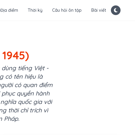
Địa điểm
Thời kỳ
Câu hỏi ôn tập
Bài viết
 1945)
dùng tiếng Việt -
g có tên hiệu là
người có quan điểm
ôi phục quyền hành
 nghĩa quốc gia với
 thời chỉ trích vì
n Pháp.