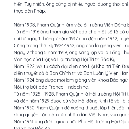
hiến. Tuy nhiên, ông cũng bị nhiều người đương thời chỉ
thực dân Pháp.
Năm 1908, Phạm Quỳnh làm việc ở Trường Viễn Đông Bác
Từ năm 1916 ông tham gia viết báo cho một số tờ có u
chí từ ngày 1 tháng 7 năm 1917 cho đến năm 1932; tuyê
Cũng trong thời kỳ 1924-1932, ông còn là giảng viên T
Ngày 2 tháng 5 năm 1919, ông sáng lập và là Tổng Thư 
Văn học của Hội; và Hội trưởng Hội Trí tri Bắc Kỳ.
Năm 1922, với tư cách đại diện cho Hội Khai trí Tiến Đứ
diễn thuyết cả ở Ban Chính trị và Ban Luân lý Viện Hà
Năm 1924 ông được mời làm giảng viên Khoa Bác ngữ 
Nội, trợ bút báo France - Indochine.
Từ năm 1925 - 1928, Phạm Quỳnh là Hội trưởng Hội Trí 
và đến năm 1929 được cử vào Hội đồng Kinh tế và Tài
Năm 1930 Phạm Quỳnh đề xướng thuyết lập hiến, đòi hỏ
ràng quyền căn bản của nhân dân Việt Nam, vua quan
Năm 1931 ông được giao chức Phó Hội trưởng Hội Địa 
trợ xã hội Bắc Kỳ.