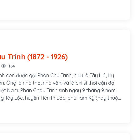
một danh sĩ và là nhà cách mạng Việt Nam, hoạt động
 Pháp thuộc. Ông đã thành lập phong trào Duy Tân
ướng phong trào Đông Du.
Phan Châu Trinh (1872 - 1926)
164
nh còn được gọi Phan Chu Trinh, hiệu là Tây Hồ, Hy
án. Ông là nhà thơ, nhà văn, và là chí sĩ thời cận đại
 Việt Nam. Phan Châu Trinh sinh ngày 9 tháng 9 năm
àng Tây Lộc, huyện Tiên Phước, phủ Tam Kỳ (nay thuộc
uyện Phú Ninh), tỉnh Quảng Nam, hiệu là Tây Hồ Hy
Cán. Cha ông là Phan Văn Bình, làm chức Quản cơ sơn
am gia phong trào Cần Vương trong tỉnh, làm
 đồn A Bá (Tiên Phước) phụ trách việc quân lương.
Thị Chung, con gái nhà vọng tộc, thông thạo chữ Hán,