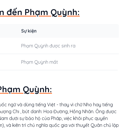
uan đến Phạm Quỳnh:
Sự kiện
Phạm Quỳnh được sinh ra
Phạm Quỳnh mất
 Phạm Quỳnh:
ốc ngữ và dùng tiếng Việt - thay vì chữ Nho hay tiếng
à Thượng Chi , bút danh: Hoa Đường, Hồng Nhân. Ông được
 Nam dưới sự bảo hộ của Pháp, việc khôi phục quyền
), và kiên trì chủ nghĩa quốc gia với thuyết Quân chủ lập