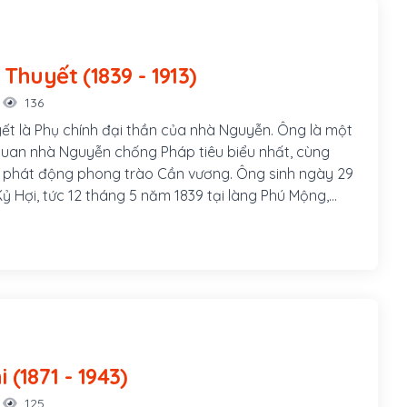
Tôn Thất Thuyết (1839 - 1913)
136
ết là Phụ chính đại thần của nhà Nguyễn. Ông là một
uan nhà Nguyễn chống Pháp tiêu biểu nhất, cùng
 phát động phong trào Cần vương. Ông sinh ngày 29
ỷ Hợi, tức 12 tháng 5 năm 1839 tại làng Phú Mộng,
ạch Yến cạnh Kinh thành Thuận Hóa, nay thuộc thôn
ờng Kim Long, thành phố Huế. Ông là con thứ hai
n Thất Đính và bà Văn Thị Thu, cũng là cháu 5 đời
n vương Nguyễn Phúc Tần.
Hàm Nghi (1871 - 1943)
125