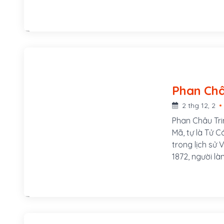
v.v...Ông là 
trong thời kỳ
Hội và khởi x
2 thg 12, 2
Phan Châu Tri
Mã, tự là Tử C
trong lịch sử
1872, người l
xã Tam Lộc, h
Mã, tự là Tử 
phòng, sau th
Chuyển vận sứ
Mẹ ông là Lê 