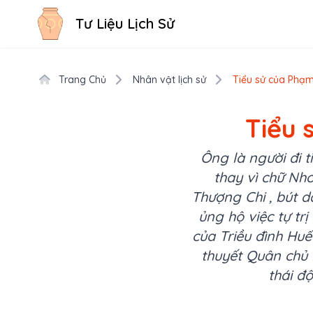
Tư Liệu Lịch Sử
Trang Chủ
Nhân vật lịch sử
Tiểu sử của Phạm
Tiểu 
Ông là người đi 
thay vì chữ Nho
Thượng Chi , bút 
ủng hộ việc tự tr
của Triều đình Huế
thuyết Quân chủ l
thái đ