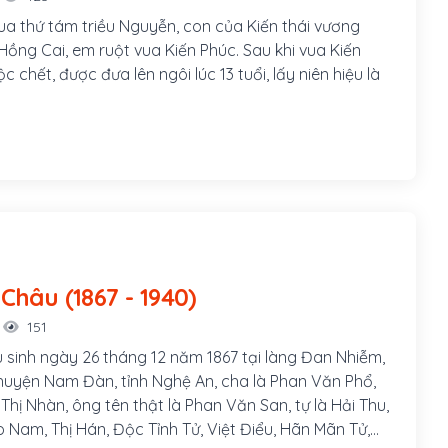
ua thứ tám triều Nguyễn, con của Kiến thái vương
ồng Cai, em ruột vua Kiến Phúc. Sau khi vua Kiến
c chết, được đưa lên ngôi lúc 13 tuổi, lấy niên hiệu là
Phan Bội Châu (1867 - 1940)
151
 sinh ngày 26 tháng 12 năm 1867 tại làng Đan Nhiễm,
uyện Nam Đàn, tỉnh Nghệ An, cha là Phan Văn Phổ,
hị Nhàn, ông tên thật là Phan Văn San, tự là Hải Thu,
o Nam, Thị Hán, Độc Tỉnh Tử, Việt Điểu, Hãn Mãn Tử,