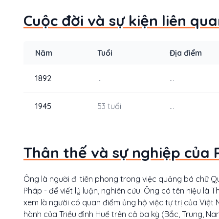
Cuộc đời và sự kiện liên q
Năm
Tuổi
Địa điểm
1892
...
...
1945
53 tuổi
...
Thân thế và sự nghiệp của
Ông là người đi tiên phong trong việc quảng bá chữ Qu
Pháp - để viết lý luận, nghiên cứu. Ông có tên hiệu l
xem là người có quan điểm ủng hộ việc tự trị của Việt
hành của Triều đình Huế trên cả ba kỳ (Bắc, Trung, Nam