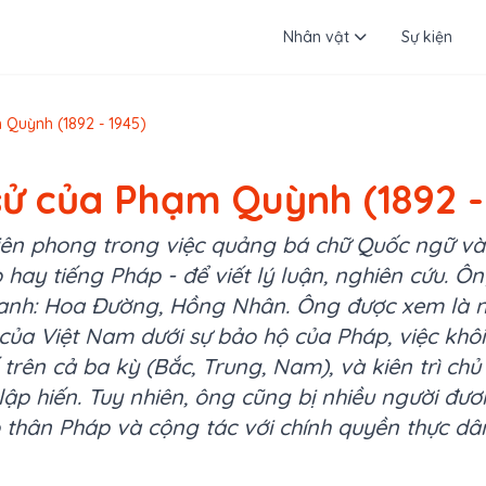
Nhân vật
Sự kiện
 Quỳnh (1892 - 1945)
sử của Phạm Quỳnh (1892 -
tiên phong trong việc quảng bá chữ Quốc ngữ và 
 hay tiếng Pháp - để viết lý luận, nghiên cứu. Ôn
danh: Hoa Đường, Hồng Nhân. Ông được xem là 
ị của Việt Nam dưới sự bảo hộ của Pháp, việc kh
 trên cả ba kỳ (Bắc, Trung, Nam), và kiên trì chủ
ập hiến. Tuy nhiên, ông cũng bị nhiều người đương
ộ thân Pháp và cộng tác với chính quyền thực dâ