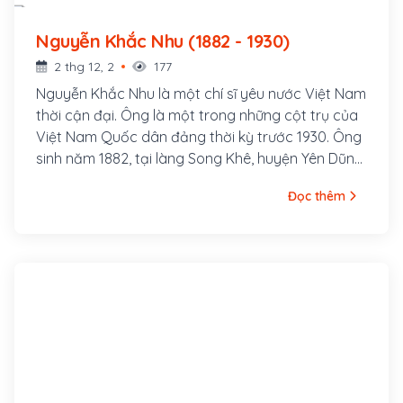
Nguyễn Khắc Nhu (1882 - 1930)
2 thg 12, 2
177
Nguyễn Khắc Nhu là một chí sĩ yêu nước Việt Nam
thời cận đại. Ông là một trong những cột trụ của
Việt Nam Quốc dân đảng thời kỳ trước 1930. Ông
sinh năm 1882, tại làng Song Khê, huyện Yên Dũng,
tỉnh Bắc Giang. Xuất thân trong một gia đình Nho
Đọc thêm
học, mồ côi cha năm 13 tuổi, thuở nhỏ ông theo
học khoa cử, năm 1912 đi thi Hương đứng đầu cả
xứ Bắc Kỳ nên đương thời gọi là Đầu Xứ Nhu, gọi
tắt là Xứ Nhu.