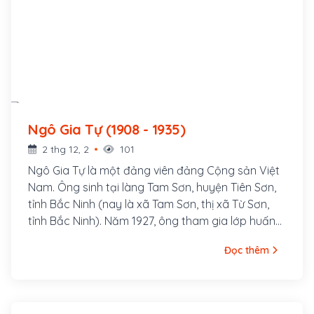
Ngô Gia Tự (1908 - 1935)
2 thg 12, 2
101
Ngô Gia Tự là một đảng viên đảng Cộng sản Việt
Nam. Ông sinh tại làng Tam Sơn, huyện Tiên Sơn,
tỉnh Bắc Ninh (nay là xã Tam Sơn, thị xã Từ Sơn,
tỉnh Bắc Ninh). Năm 1927, ông tham gia lớp huấn
luyện chính trị do Nguyễn Ái Quốc tổ chức tại
Đọc thêm
Quảng Châu, Trung Quốc, được Kỳ bộ Bắc kỳ Việt
Nam Thanh niên Cách mạng Đồng chí Hội chỉ định
vào Tỉnh bộ Bắc Ninh để gây dựng cơ sở ở địa
phương. Năm 1928, Ngô Gia Tự được đưa về hoạt