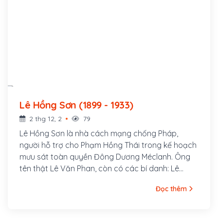
Lê Hồng Sơn (1899 - 1933)
2 thg 12, 2
79
Lê Hồng Sơn là nhà cách mạng chống Pháp,
người hỗ trợ cho Phạm Hồng Thái trong kế hoạch
mưu sát toàn quyền Đông Dương Méclanh. Ông
tên thật Lê Văn Phan, còn có các bí danh: Lê
Hưng Quốc, Võ Hồng Anh, Lê Tản Anh. Quê ông ở
Đọc thêm
làng Xuân Hồ, tổng Xuân Liễu, huyện Nam Đàn,
tỉnh Nghệ An. Năm 1920, ông tham gia vào Việt
Nam Quang phục Hội và được Phan Bội Châu cử