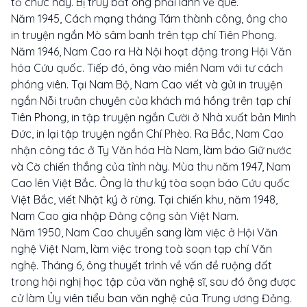
tổ chức này. Bị truy bắt ông phải lánh về quê.
Năm 1945, Cách mạng tháng Tám thành công, ông cho
in truyện ngắn Mò sâm banh trên tạp chí Tiên Phong.
Năm 1946, Nam Cao ra Hà Nội hoạt động trong Hội Văn
hóa Cứu quốc. Tiếp đó, ông vào miền Nam với tư cách
phóng viên. Tại Nam Bộ, Nam Cao viết và gửi in truyện
ngắn Nỗi truân chuyên của khách má hồng trên tạp chí
Tiên Phong, in tập truyện ngắn Cười ở Nhà xuất bản Minh
Đức, in lại tập truyện ngắn Chí Phèo. Ra Bắc, Nam Cao
nhận công tác ở Ty Văn hóa Hà Nam, làm báo Giữ nước
và Cờ chiến thắng của tỉnh này. Mùa thu năm 1947, Nam
Cao lên Việt Bắc. Ông là thư ký tòa soạn báo Cứu quốc
Việt Bắc, viết Nhật ký ở rừng. Tại chiến khu, năm 1948,
Nam Cao gia nhập Đảng cộng sản Việt Nam.
Năm 1950, Nam Cao chuyển sang làm việc ở Hội Văn
nghệ Việt Nam, làm việc trong toà soạn tạp chí Văn
nghệ. Tháng 6, ông thuyết trình về vấn đề ruộng đất
trong hội nghị học tập của văn nghệ sĩ, sau đó ông được
cử làm Ủy viên tiểu ban văn nghệ của Trung ương Đảng.