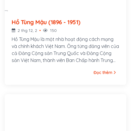
Hồ Tùng Mậu (1896 - 1951)
2 thg 12, 2
150
Hồ Tùng Mậu là một nhà hoạt động cách mạng
và chính khách Việt Nam. Ông từng đảng viên của
cả Đảng Cộng sản Trung Quốc và Đảng Cộng
sản Việt Nam, thành viên Ban Chấp hành Trung
ương Đảng Cộng sản Việt Nam, Tổng Thanh tra
Đọc thêm
Ban Thanh tra Chính phủ. Ông tên thật là Hồ Bá
Cự, sinh ngày 15 tháng 6 năm 1896 tại làng Quỳnh
Đôi, huyện Quỳnh Lưu, tỉnh Nghệ An. Cha ông là
Hồ Bá Kiện, một chí sĩ trong phong trào Văn Thân,
bị thực dân Pháp bắt giam và bắn chết trong khi
vượt ngục tại Lao Bảo.