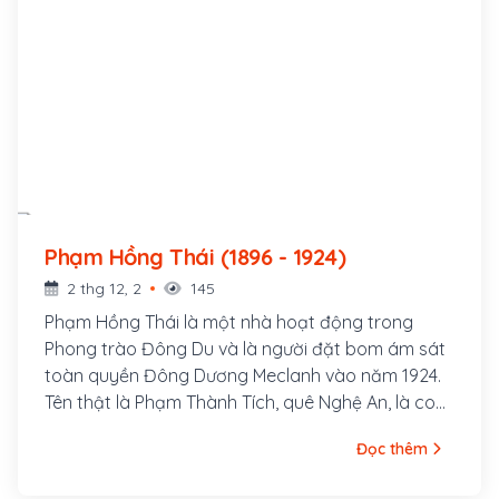
Phạm Hồng Thái (1896 - 1924)
2 thg 12, 2
145
Phạm Hồng Thái là một nhà hoạt động trong
Phong trào Đông Du và là người đặt bom ám sát
toàn quyền Đông Dương Meclanh vào năm 1924.
Tên thật là Phạm Thành Tích, quê Nghệ An, là con
quan Huấn đạo Phạm Thành Mỹ. Ông cùng với
Đọc thêm
một nhóm thanh niên có tâm huyết theo Vương
Thúc Oánh (thành viên Việt Nam Quang phục