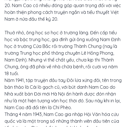
20. Nam Cao có nhiều đóng góp quan trọng đối với việc
hoàn thiện phong cách truyện ngắn và tiểu thuyết Việt
Nam ở nửa đầu thế kỷ 20.
Thuở nhỏ, ông học sơ học ở trường làng. Đến cấp tiểu
học và bậc trung học, gia đình gửi ông xuống Nam Định
học ở trường Cửa Bắc rồi trường Thành Chung (nay là
trường Trung học phổ thông chuyên Lê Hồng Phong,
Nam Định). Nhưng vì thể chất yếu, chưa kịp thi Thành
Chung, ông đã phải về nhà chữa bệnh, rồi cưới vợ năm
18 tuổi.
Năm 1941, tập truyện đầu tay Đôi lứa xứng đôi, tên trong
bản thảo là Cái lò gạch cũ, với bút danh Nam Cao do
Nhà xuất bản Đời mới Hà Nội ấn hành được đón nhận
như là một hiện tượng văn học thời đó. Sau này khi in lại,
Nam Cao đã đổi tên là Chí Phèo.
Tháng 4 năm 1943, Nam Cao gia nhập Hội Văn hóa cứu
quốc và là một trong số những thành viên đầu tiên của