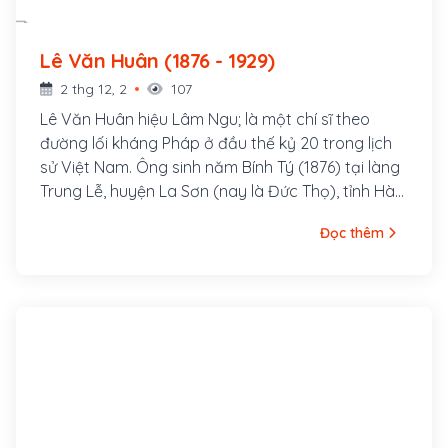
Lê Văn Huân (1876 - 1929)
2 thg 12, 2
107
Lê Văn Huân hiệu Lâm Ngu; là một chí sĩ theo
đường lối kháng Pháp ở đầu thế kỷ 20 trong lịch
sử Việt Nam. Ông sinh năm Bính Tý (1876) tại làng
Trung Lễ, huyện La Sơn (nay là Đức Thọ), tỉnh Hà
Tĩnh. Thân sinh ông là Lê Văn Thống đậu cử nhân,
Đọc thêm
làm Bang biện huyện Tương Dương, tỉnh Nghệ An;
mẹ là Phan Thị Đại, chị ruột Đình nguyên tiến sỹ
Phan Đình Phùng. Lê Văn Huân mồ côi cha lúc 2
tuổi, được mẹ đem về nuôi ở quê ngoại, làng
Đông Thái, xã Việt Yên Hạ (nay là xã Tùng Ảnh).