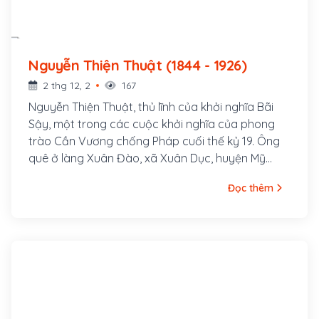
Nguyễn Thiện Thuật (1844 - 1926)
2 thg 12, 2
167
Nguyễn Thiện Thuật, thủ lĩnh của khởi nghĩa Bãi
Sậy, một trong các cuộc khởi nghĩa của phong
trào Cần Vương chống Pháp cuối thế kỷ 19. Ông
quê ở làng Xuân Đào, xã Xuân Dục, huyện Mỹ
Hào, tỉnh Hưng Yên. Ông là con cả của một gia
Đọc thêm
đình nhà nho nghèo, là hậu duệ đời thứ 30 của
Nguyễn Trãi. Cha ông là tú tài Nguyễn Tuy làm
nghề dạy học, các em trai ông là Nguyễn Thiện
Dương và Nguyễn Thiện Kế sau này cũng đều
tham gia khởi nghĩa Bãi Sậy