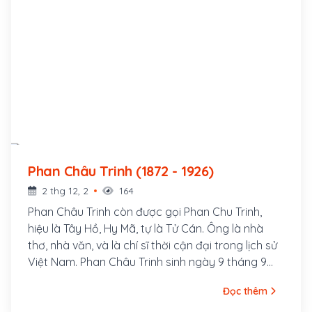
Phan Châu Trinh (1872 - 1926)
2 thg 12, 2
164
Phan Châu Trinh còn được gọi Phan Chu Trinh,
hiệu là Tây Hồ, Hy Mã, tự là Tử Cán. Ông là nhà
thơ, nhà văn, và là chí sĩ thời cận đại trong lịch sử
Việt Nam. Phan Châu Trinh sinh ngày 9 tháng 9
năm 1872, người làng Tây Lộc, huyện Tiên Phước,
Đọc thêm
phủ Tam Kỳ (nay thuộc xã Tam Lộc, huyện Phú