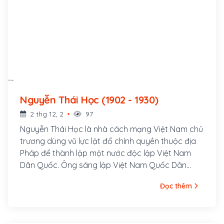
Nguyễn Thái Học (1902 - 1930)
2 thg 12, 2
97
Nguyễn Thái Học là nhà cách mạng Việt Nam chủ
trương dùng vũ lực lật đổ chính quyền thuộc địa
Pháp để thành lập một nước độc lập Việt Nam
Dân Quốc. Ông sáng lập Việt Nam Quốc Dân
Đảng năm 1927 và lãnh đạo cuộc Khởi nghĩa Yên
Đọc thêm
Bái năm 1930. Nguyễn Thái Học sinh ngày 1 tháng
12 năm Nhâm Dần (1902) tại làng Thổ Tang, tổng
Lương Điền, phủ Vĩnh Tường, tỉnh Vĩnh Yên (nay là