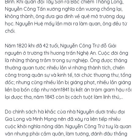
Bình. Khi quân đội Tây Sơn ra Bắc chiếm Thăng Long,
Nguyễn Công Tấn xướng nghĩa cần vương chống lại,
không thành, ông đưa gia đình về quê mở trường dạy
học. Nguyễn Huệ mấy lần mời ra làm quan, ông đều từ
chối.
Năm 1820 khi đã 42 tuổi, Nguyễn Công Trứ đỗ Giải
nguyên ở trường thi hương trấn Nghệ An. Cuộc đời ông
là những thăng trầm trong sự nghiệp. Ông được thăng
thưởng quan tước nhiều lần vì những thành tích, chiến
công trong quân sự và kinh tế, tới chức thượng thư, tổng
đốc; nhưng cũng nhiều lần bị giáng phạt, nhiều lần giáng
liền ba bốn cấp như năm1841 bị kết án trảm giam hậu rồi
lại được tha, năm 1843 còn bị cách tuột làm lính thú,…
Do chính sách hà khắc của nhà Nguyễn dưới triều đại
Gia Long và Minh Mạng nên đã xảy ra liên tiếp nhiều
cuộc khởi nghĩa nông dân. Nguyễn Công Trứ tuy là quan
văn nhưng phải cầm quân, làm tướng, đánh đâu thắng