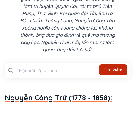
làm tri huyện Quỳnh Côi, rồi tri phủ Tiên
Hưng, Thái Bình. Khi quân đội Tây Sơn ra
Bắc chiếm Thăng Long, Nguyễn Công Tấn
xướng nghĩa cần vương chống lại, không
thành, ông đưa gia đình về quê mở trường
dạy học. Nguyễn Huệ mấy lần mời ra làm
quan, ông đều từ chối.
Tìm kiếm
Tìm kiếm
Nguyễn Công Trứ (1778 - 1858):