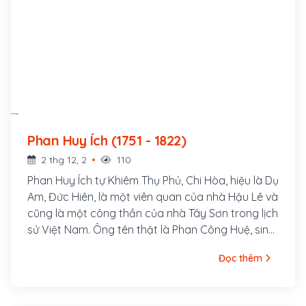
Phan Huy Ích (1751 - 1822)
2 thg 12, 2
110
Phan Huy Ích tự Khiêm Thụ Phủ, Chi Hòa, hiệu là Dụ
Am, Đức Hiên, là một viên quan của nhà Hậu Lê và
cũng là một công thần của nhà Tây Sơn trong lịch
sử Việt Nam. Ông tên thật là Phan Công Huệ, sinh
ngày 12 tháng Chạp năm Canh Ngọ (tức 9 tháng
Đọc thêm
1 năm 1751) ở làng Thu Hoạch, huyện Thiên Lộc,
phủ Đức Quang, trấn Nghệ An, (nay thuộc xã
Thạch Châu, huyện Lộc Hà, tỉnh Hà Tĩnh). Do kiêng