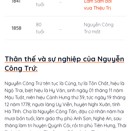
1841
...
Lâm Sâm đời
tuổi
vua Thiệu Trị
80
Nguyễn Công
1858
...
tuổi
Trứ mất
Thân thế và sự nghiệp của Nguyễn
Công Trứ:
Nguyễn Công Trứ tên tục là Củng, tự là Tồn Chất, hiệu là
Ngộ Trai, biệt hiệu là Hy Văn, sinh ngày 01 tháng 11 năm
Mậu Tuất, niên hiệu Cảnh Hưng thứ 39, tức ngày 19 tháng
12 năm 1778; người làng Uy Viễn, huyện Nghi Xuân, tỉnh
Hà Tĩnh. Cha là Nguyễn Công Tấn, đậu cử nhân năm hai
mươi bốn tuổi, làm giáo thụ phủ Anh Sơn, Nghệ An, sau
thăng làm tri huyện Quỳnh Côi, rồi tri phủ Tiên Hưng, Thái