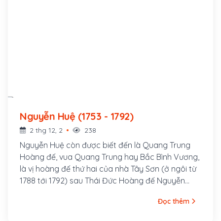
Nguyễn Huệ (1753 - 1792)
2 thg 12, 2
238
Nguyễn Huệ còn được biết đến là Quang Trung
Hoàng đế, vua Quang Trung hay Bắc Bình Vương,
là vị hoàng đế thứ hai của nhà Tây Sơn (ở ngôi từ
1788 tới 1792) sau Thái Đức Hoàng đế Nguyễn
Nhạc. Ông là một trong những lãnh đạo chính trị
Đọc thêm
tài giỏi với nhiều cải cách xây dựng đất nước,
quân sự xuất sắc trong lịch sử Việt Nam trong