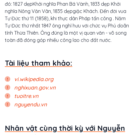
đó: 1827 dẹpKhởi nghĩa Phan Bá Vành, 1833 dẹp Khởi
nghĩa Nông Văn Vân, 1835 dẹpgiặc Khách. Đến đời vua
Tự Đức thứ 11 (1858), khi thực dân Pháp tấn công . Năm
Tự Đức thứ nhất 1847 ông nghỉ hưu với chức vụ Phủ doãn
tỉnh Thừa Thiên. Ông đúng là một vị quan văn - võ song
toàn đã đóng góp nhiều công lao cho đất nước.
Tài liệu tham khảo:
vi.wikipedia.org
nghixuan.gov.vn
tuoitre.vn
nguyendu.vn
Nhân vật cùng thời kỳ với Nguyễn