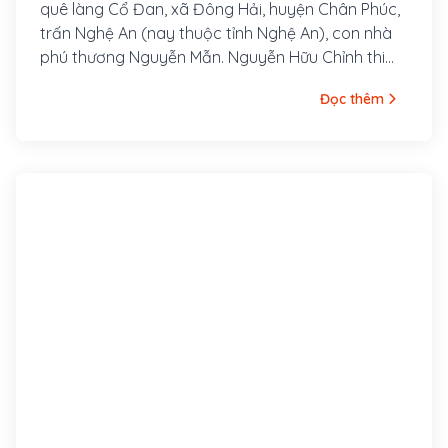
quê làng Cổ Đan, xã Đông Hải, huyện Chân Phúc,
trấn Nghệ An (nay thuộc tỉnh Nghệ An), con nhà
phú thương Nguyễn Mẫn. Nguyễn Hữu Chỉnh thi
đỗ Hương cống lúc mới 16 tuổi, 18 tuổi thi đỗ Tam
Đọc thêm
trường, ông có cơ trí và có tài biện bác, giỏi văn
thơ