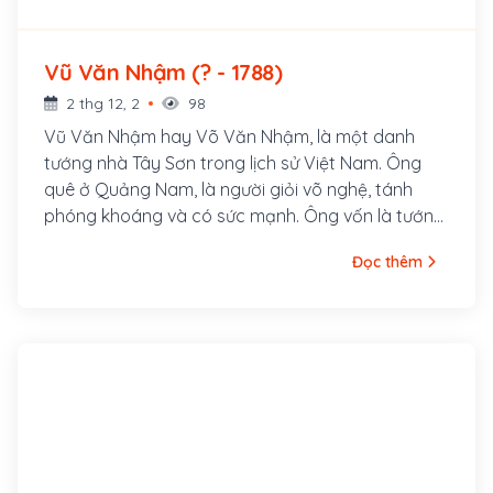
Vũ Văn Nhậm (? - 1788)
2 thg 12, 2
98
Vũ Văn Nhậm hay Võ Văn Nhậm, là một danh
tướng nhà Tây Sơn trong lịch sử Việt Nam. Ông
quê ở Quảng Nam, là người giỏi võ nghệ, tánh
phóng khoáng và có sức mạnh. Ông vốn là tướng
của Trấn thủ Quảng Nam, thuộc chính quyền
Đọc thêm
chúa Nguyễn, nhưng vì không chịu tuân phục theo
quân pháp, nên bị kết tội, phải trốn vào Quy
Nhơn. Sau này nghe lời khuyên và nhờ sự tiến cử
của Trần Quang Diệu, Vũ Văn Nhậm được nhận
làm thuộc tướng của Tây Sơn Vương (Nguyễn
Nhạc).