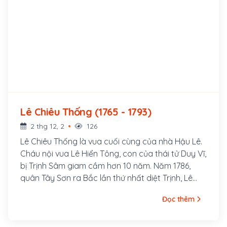
Lê Chiêu Thống (1765 - 1793)
2 thg 12, 2
126
Lê Chiêu Thống là vua cuối cùng của nhà Hậu Lê.
Cháu nội vua Lê Hiển Tông, con của thái tử Duy Vĩ,
bị Trịnh Sâm giam cầm hơn 10 năm. Năm 1786,
quân Tây Sơn ra Bắc lần thứ nhất diệt Trịnh, Lê
Hiển Tông mất, Lê Chiêu Thống được đưa lên làm
Đọc thêm
vua. Ông ở ngôi từ cuối tháng 7 âm lịch năm 1786
tới đầu tháng giêng năm 1789. Việc ông sang cầu
viện nhà Thanh đem quân sang đánh Quang