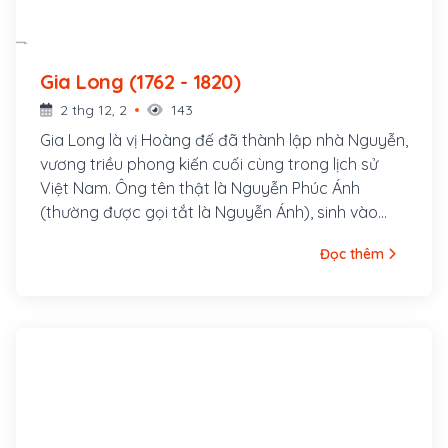
Gia Long (1762 - 1820)
2 thg 12, 2
143
Gia Long là vị Hoàng đế đã thành lập nhà Nguyễn,
vương triều phong kiến cuối cùng trong lịch sử
Việt Nam. Ông tên thật là Nguyễn Phúc Ánh
(thường được gọi tắt là Nguyễn Ánh), sinh vào
ngày 15 tháng giêng năm Nhâm Ngọ (tức ngày 8
Đọc thêm
tháng 2 năm 1762), là con thứ ba của đức Hưng
Tổ Hiếu Khang Hoàng Đế Nguyễn Phúc Côn và
Hoàng Hậu Nguyễn Thị Hoàn. Ông trị vì từ năm
1802 đến khi qua đời năm 1820.