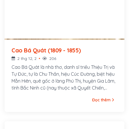
Cao Bá Quát (1809 - 1855)
2 thg 12, 2
206
Cao Bá Quát là nhà thơ, danh sĩ triều Thiệu Trị và
Tự Đức, tự là Chu Thần, hiệu Cúc Đường, biệt hiệu
Mẫn Hiên, quê gốc ở làng Phú Thị, huyện Gia Lâm,
tỉnh Bắc Ninh cũ (nay thuộc xã Quyết Chiến,
huyện Gia Lâm, ngoại thành Hà Nội), nhưng trú
Đọc thêm
quán ở thôn Đình Ngang, phía Nam thành Thăng
Long, một thời gian gia đình dời đến gần chùa
Linh Sơn bên cạnh hồ Trúc Bạch. Năm 1831, Cao
Bá Quát thi đậu Cử nhân, sau thi Hội bị trượt. Năm