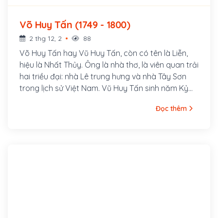
Võ Huy Tấn (1749 - 1800)
2 thg 12, 2
88
Võ Huy Tấn hay Vũ Huy Tấn, còn có tên là Liễn,
hiệu là Nhất Thủy. Ông là nhà thơ, là viên quan trải
hai triều đại: nhà Lê trung hưng và nhà Tây Sơn
trong lịch sử Việt Nam. Vũ Huy Tấn sinh năm Kỷ
Tỵ (1749) tại làng Mộ Trạch, huyện Đường An, trấn
Đọc thêm
Hải Dương (nay thuộc tỉnh Hải Dương). Cha ông là
Vũ Huy Đình, Tiến sĩ triều Hậu Lê.