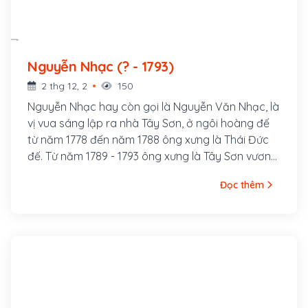
Nguyễn Nhạc (? - 1793)
2 thg 12, 2
150
Nguyễn Nhạc hay còn gọi là Nguyễn Văn Nhạc, là
vị vua sáng lập ra nhà Tây Sơn, ở ngôi hoàng đế
từ năm 1778 đến năm 1788 ông xưng là Thái Đức
đế. Từ năm 1789 - 1793 ông xưng là Tây Sơn vương.
Tục gọi Nguyễn Nhạc là “Đức Ông Cả”, quê ấp
Đọc thêm
Tây Sơn Thượng, huyện An Khê, tỉnh Bình Định
(nay thuộc huyện Tây Sơn). Thân phụ là Hồ Phi
Phúc (sau đổi sang họ Nguyễn), vốn người huyện
Hưng Nguyên, tỉnh Nghệ An, di cư vào sống ở Bình
Định.