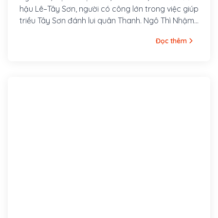
hậu Lê–Tây Sơn, người có công lớn trong việc giúp
triều Tây Sơn đánh lui quân Thanh. Ngô Thì Nhậm
xuất thân gia đình vọng tộc chốn Bắc Hà, là con
Đọc thêm
Ngô Thì Sĩ, người làng Tả Thanh Oai, ngày nay
thuộc huyện Thanh Trì Hà Nội.