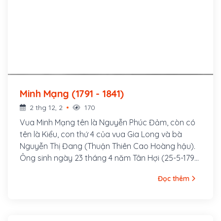
Minh Mạng (1791 - 1841)
2 thg 12, 2
170
Vua Minh Mạng tên là Nguyễn Phúc Đảm, còn có
tên là Kiểu, con thứ 4 của vua Gia Long và bà
Nguyễn Thị Đang (Thuận Thiên Cao Hoàng hậu).
Ông sinh ngày 23 tháng 4 năm Tân Hợi (25-5-1791)
tại làng Tân Lộc, tỉnh Gia Định. Ông là vị Hoàng đế
Đọc thêm
thứ hai của nhà Nguyễn, vương triều phong kiến
cuối cùng trong lịch sử Việt Nam, ông lên ngôi vào
tháng Giêng năm Canh Thìn (1820), làm vua được
21 năm (1820-1840)