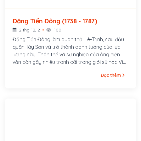
Đặng Tiến Đông (1738 - 1787)
2 thg 12, 2
100
Đặng Tiến Đông làm quan thời Lê-Trịnh, sau đầu
quân Tây Sơn và trở thành danh tướng của lực
lượng này. Thân thế và sự nghiệp của ông hiện
vẫn còn gây nhiều tranh cãi trong giới sử học Việt
Nam. Ông sinh ngày 2 tháng 5 năm Mậu Ngọ (18
Đọc thêm
tháng 6 năm 1738), tại xã Thịnh Phúc, huyện Phú
Xuyên, tỉnh Hà Tây (nay đã sáp nhập vào Hà Nội).
Năm 1749, Đặng Tiến Đông 11 tuổi thì mồ côi cha.
Mười năm sau, năm 1759, mẹ ông cũng qua đời.