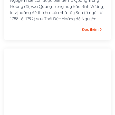
Nguyễn Huệ còn được biết đến là Quang Trung
Hoàng đế, vua Quang Trung hay Bắc Bình Vương,
là vị hoàng đế thứ hai của nhà Tây Sơn (ở ngôi từ
1788 tới 1792) sau Thái Đức Hoàng đế Nguyễn
Nhạc. Ông là một trong những lãnh đạo chính trị
Đọc thêm
tài giỏi với nhiều cải cách xây dựng đất nước,
quân sự xuất sắc trong lịch sử Việt Nam trong
cuộc nội chiến và cả khi chống giặc ngoại xâm .
Do có nhiều công lao, Nguyễn Huệ được xem là
người anh hùng áo vải của dân tộc Việt Nam.