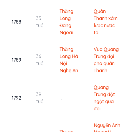
Thăng
Quân
35
Long
Thanh xâm
1788
tuổi
Đàng
lược nước
Ngoài
ta
Thăng
Vua Quang
36
Long
Hà
Trung đại
1789
tuổi
Nội
phá quân
Nghệ An
Thanh
Quang
39
Trung đột
1792
...
tuổi
ngột qua
đời
Nguyễn Ánh