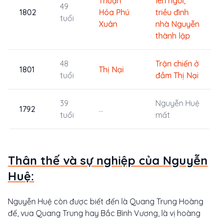
Thuận
lên ngôi,
49
1802
Hóa
Phú
triều đình
tuổi
Xuân
nhà Nguyễn
thành lập
48
Trận chiến ở
1801
Thị Nại
tuổi
đầm Thị Nại
39
Nguyễn Huệ
1792
...
tuổi
mất
Thân thế và sự nghiệp của Nguyễn
Huệ:
Nguyễn Huệ còn được biết đến là Quang Trung Hoàng
đế, vua Quang Trung hay Bắc Bình Vương, là vị hoàng