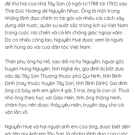
đế thứ hai của nhà Tây Sơn (ở ngôi từ 1788 tới 1792) sau
Thái Đức Hoàng đế Nguyễn Nhạc. Ông là một trong
những lãnh đạo chính trị tài giỏi với nhiều cải cách xây
dựng đất nước, quân sự xuất sắc trong lịch sử Việt Nam
trong cuộc nội chiến và cả khi chống giặc ngoại xâm .
Do có nhiều công lao, Nguyễn Huệ được xem là người
anh hùng áo vải của dân tộc Việt Nam.
Thân phụ ông họ Hồ, sau đổi ra họ Nguyễn, người gốc
huyện Hưng Nguyên, tỉnh Nghệ An, gia đình bị bắt đưa
vào ấp Tây Sơn Thượng thuộc phủ Qui Ninh, tỉnh Bình
Định (nay thuộc huyện Tây Sơn, tỉnh Bình Định). Gia đình
ông có bảy anh em gồm 4 gái, 3 trai, ông là con út. Thuở
nhỏ ông theo học với Giáo Hiến, tính ông thông minh,
chăm học nên được thầy yêu mến, truyền dạy cho cả
văn lẫn võ.
Nguyễn Huệ và hai người anh em của ông, được biết đến
với tên gọi Anh em Tây Sơn, là những lãnh đạo của cuộc