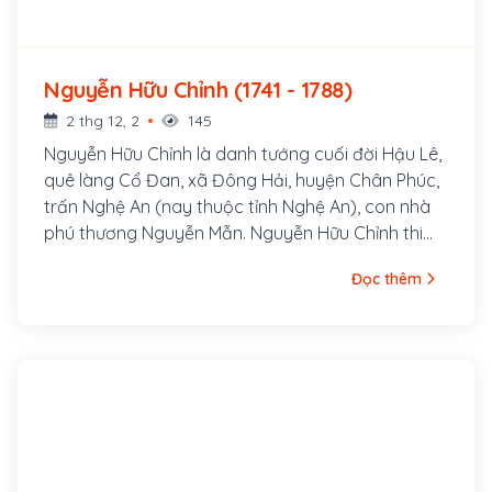
Nguyễn Hữu Chỉnh (1741 - 1788)
2 thg 12, 2
145
Nguyễn Hữu Chỉnh là danh tướng cuối đời Hậu Lê,
quê làng Cổ Đan, xã Đông Hải, huyện Chân Phúc,
trấn Nghệ An (nay thuộc tỉnh Nghệ An), con nhà
phú thương Nguyễn Mẫn. Nguyễn Hữu Chỉnh thi
đỗ Hương cống lúc mới 16 tuổi, 18 tuổi thi đỗ Tam
Đọc thêm
trường, ông có cơ trí và có tài biện bác, giỏi văn
thơ