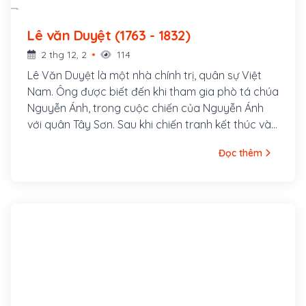
Lê văn Duyệt (1763 - 1832)
2 thg 12, 2
114
Lê Văn Duyệt là một nhà chính trị, quân sự Việt
Nam. Ông được biết đến khi tham gia phò tá chúa
Nguyễn Ánh, trong cuộc chiến của Nguyễn Ánh
với quân Tây Sơn. Sau khi chiến tranh kết thúc và
Nhà Nguyễn được thành lập, ông trở thành một vị
Đọc thêm
quan cấp cao trong triều đình và phục vụ hai triều
vua Gia Long và Minh Mạng. Lê Văn Duyệt sinh
năm Quý Mùi (1763) tại vàm Trà Lọt, thuộc làng
Hòa Khánh (nay thuộc xã Hòa Khánh, huyện Cái
Bè, tỉnh Tiền Giang).