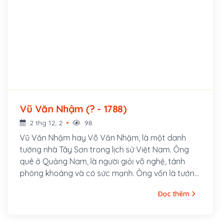
Vũ Văn Nhậm (? - 1788)
2 thg 12, 2
98
Vũ Văn Nhậm hay Võ Văn Nhậm, là một danh
tướng nhà Tây Sơn trong lịch sử Việt Nam. Ông
quê ở Quảng Nam, là người giỏi võ nghệ, tánh
phóng khoáng và có sức mạnh. Ông vốn là tướng
của Trấn thủ Quảng Nam, thuộc chính quyền
Đọc thêm
chúa Nguyễn, nhưng vì không chịu tuân phục theo
quân pháp, nên bị kết tội, phải trốn vào Quy
Nhơn. Sau này nghe lời khuyên và nhờ sự tiến cử