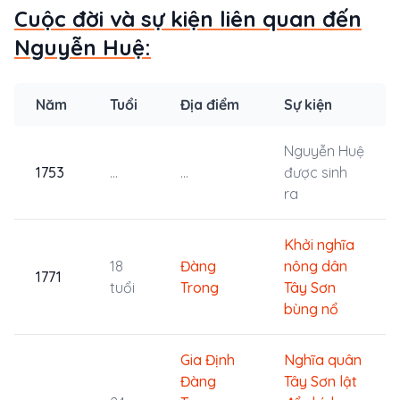
Cuộc đời và sự kiện liên quan đến
Nguyễn Huệ:
Năm
Tuổi
Địa điểm
Sự kiện
Nguyễn Huệ
1753
...
...
được sinh
ra
Khởi nghĩa
18
Đàng
nông dân
1771
tuổi
Trong
Tây Sơn
bùng nổ
Gia Định
Nghĩa quân
Đàng
Tây Sơn lật