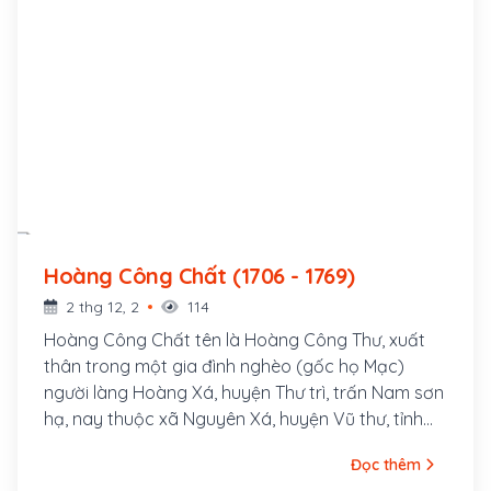
Hoàng Công Chất (1706 - 1769)
2 thg 12, 2
114
Hoàng Công Chất tên là Hoàng Công Thư, xuất
thân trong một gia đình nghèo (gốc họ Mạc)
người làng Hoàng Xá, huyện Thư trì, trấn Nam sơn
hạ, nay thuộc xã Nguyên Xá, huyện Vũ thư, tỉnh
Thái Bình. Ông là một lãnh tụ nông dân kiệt xuất,
Đọc thêm
dựng cờ khởi nghĩa chống lại triều đình Lê Trịnh