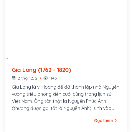
Gia Long (1762 - 1820)
2 thg 12, 2
143
Gia Long là vị Hoàng đế đã thành lập nhà Nguyễn,
vương triều phong kiến cuối cùng trong lịch sử
Việt Nam. Ông tên thật là Nguyễn Phúc Ánh
(thường được gọi tắt là Nguyễn Ánh), sinh vào
ngày 15 tháng giêng năm Nhâm Ngọ (tức ngày 8
Đọc thêm
tháng 2 năm 1762), là con thứ ba của đức Hưng
Tổ Hiếu Khang Hoàng Đế Nguyễn Phúc Côn và