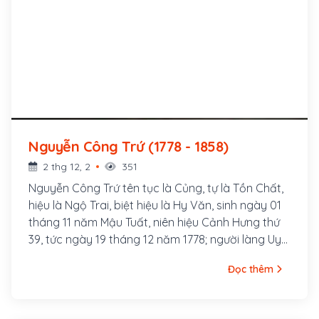
Nguyễn Công Trứ (1778 - 1858)
2 thg 12, 2
351
Nguyễn Công Trứ tên tục là Củng, tự là Tồn Chất,
hiệu là Ngộ Trai, biệt hiệu là Hy Văn, sinh ngày 01
tháng 11 năm Mậu Tuất, niên hiệu Cảnh Hưng thứ
39, tức ngày 19 tháng 12 năm 1778; người làng Uy
Viễn, huyện Nghi Xuân, tỉnh Hà Tĩnh. Cha là
Đọc thêm
Nguyễn Công Tấn, đậu cử nhân năm hai mươi bốn
tuổi, làm giáo thụ phủ Anh Sơn, Nghệ An, sau
thăng làm tri huyện Quỳnh Côi, rồi tri phủ Tiên