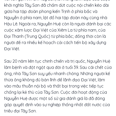
khởi nghĩa Tây Sơn đã chấm dứt cuộc nội chiến kéo dài
giữa hai tập đoàn phong kiến Trịnh ở phía bắc và
Nguyễn ở phía nam, lật đổ hai tập đoàn này cùng nhà
Hậu Lê. Ngoài ra, Nguyễn Huệ còn là người đánh bại các
cuộc xâm lược Đại Việt của Xiêm La từ phía nam, của
Đại Thanh (Trung Quốc) từ phía bắc; đồng thời còn là
người đề ra nhiều kế hoạch cải cách tiến bộ xây dựng
Đại Việt.
Sau 20 năm liên tục chinh chiến và trị quốc, Nguyễn Huệ
lâm bệnh và đột ngột qua đời ở tuổi 39. Sau cái chết của
ông, nhà Tây Sơn suy yếu nhanh chóng. Những người kế
thừa ông không đủ bản lĩnh để lãnh đạo Đại Việt, lâm
vào mâu thuẫn nội bộ và thất bại trong việc tiếp tục
chống lại kẻ thù của Tây Sơn. Cuộc đời hoạt động của
Nguyễn Huệ được một số sử gia đánh giá là đã đóng
góp quyết định vào sự nghiệp thống nhất đất nước của
triều đại Tây Sơn.