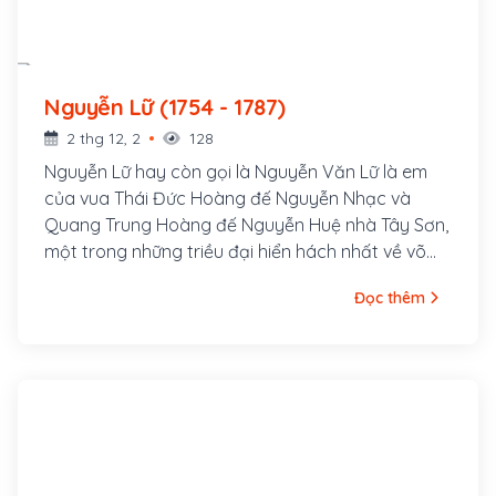
Nguyễn Lữ (1754 - 1787)
2 thg 12, 2
128
Nguyễn Lữ hay còn gọi là Nguyễn Văn Lữ là em
của vua Thái Đức Hoàng đế Nguyễn Nhạc và
Quang Trung Hoàng đế Nguyễn Huệ nhà Tây Sơn,
một trong những triều đại hiển hách nhất về võ
công của Việt Nam. Ông quê ở ấp Tây Sơn, sinh
Đọc thêm
ra ở làng Kiên Mĩ, nay là huyện Tây Sơn, tỉnh Bình
Định. Ông là người hiền lành, đô lượng, không cầu
danh vọng, địa vị mà chỉ muốn thỏa chí tự do tự
tại, ông chính là người khai sáng ra môn võ Hùng
kê quyền trong võ thuật Tây Sơn