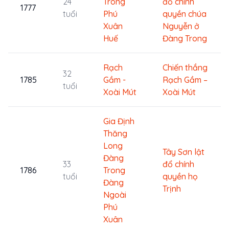
24
Trong
đổ chính
1777
tuổi
Phú
quyền chúa
Xuân
Nguyễn ở
Huế
Đàng Trong
Rạch
Chiến thắng
32
1785
Gầm -
Rạch Gầm –
tuổi
Xoài Mút
Xoài Mút
Gia Định
Thăng
Long
Tây Sơn lật
Đàng
33
đổ chính
1786
Trong
tuổi
quyền họ
Đàng
Trịnh
Ngoài
Phú
Xuân