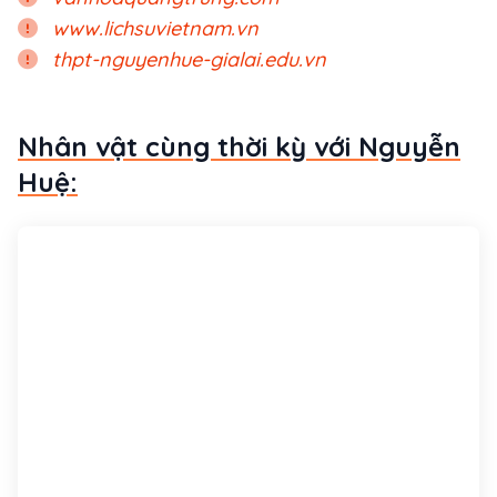
www.lichsuvietnam.vn
thpt-nguyenhue-gialai.edu.vn
Nhân vật cùng thời kỳ với Nguyễn
Huệ: