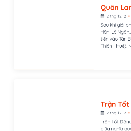
Quân Lam
2 thg 12, 2
Sau khi giải 
Hãn, Lê Ngân…
tiến vào Tân 
Thiên - Huế).
quân giặc, gi
2 thg 12, 2
Trận Tốt Động
giữa nghĩa qu