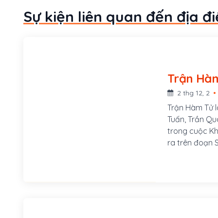
Sự kiện liên quan đến địa đ
2 thg 12, 2
Trận Hàm Tử l
Tuấn, Trần Qu
trong cuộc K
ra trên đoạn
điểm quyết ch
Trận Hàm Tử 
Nguyên trên 
(đóng ở Thăng
Nghệ An về T