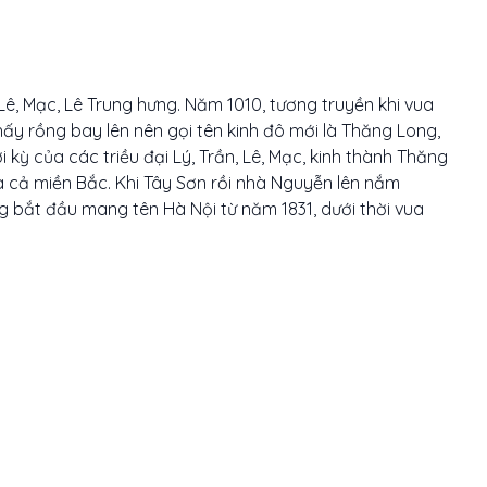
 Lê, Mạc, Lê Trung hưng. Năm 1010, tương truyền khi vua
hấy rồng bay lên nên gọi tên kinh đô mới là Thăng Long,
 kỳ của các triều đại Lý, Trần, Lê, Mạc, kinh thành Thăng
a cả miền Bắc. Khi Tây Sơn rồi nhà Nguyễn lên nắm
g bắt đầu mang tên Hà Nội từ năm 1831, dưới thời vua