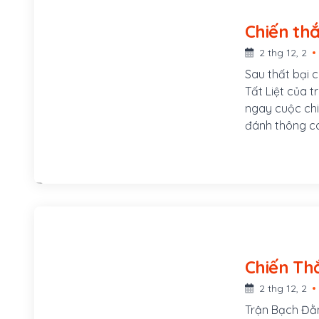
2 thg 12, 2
Sau thất bại c
Tất Liệt của 
ngay cuộc chi
đánh thông c
Liệt đình chỉ 
Đại Việt. Đứn
chuẩn bị đánh
2 thg 12, 2
Trận Bạch Đằ