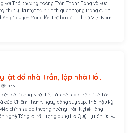
g với Thái thượng hoàng Trần Thánh Tông và vua
g chỉ huy là một trận đánh quan trọng trong cuộc
hống Nguyên Mông lần thứ ba của lịch sử Việt Nam.
ị thiệt hại vô cùng nặng, và nhiều tướng Nguyên
ả Ô Mã Nhi, Phạm Nhàn và Phàn Tiếp cũng bị bắt
a, có những 400 chiến thuyền của quân Nguyên rơi
Trần. Đại thắng trên sông Bạch Đằng được xem là
n lớn nhất trong lịch sử Việt Nam, và là thắng lợi tiêu
 Đại Việt trong ba cuộc kháng chiến chống quân xâm
Mông.
y lật đổ nhà Trần, lập nhà Hồ
466
 biến cố Dương Nhật Lễ, cái chết của Trần Duệ Tông
á của Chiêm Thành, ngày càng suy sụp. Thời hậu kỳ
 việc chính sự do thượng hoàng Trần Nghệ Tông
rần Nghệ Tông lại rất trọng dụng Hồ Quý Ly nên lúc về
 thác mọi việc cho Quý Ly quyết định. Hồ Quý Ly đã
ều cuộc cải cách khá toàn diện để đưa đất nước ta