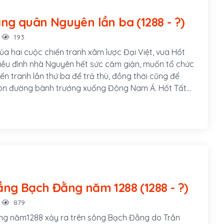
Chiến thắng quân Nguyên lần ba (1288 - ?)
193
ủa hai cuộc chiến tranh xâm lược Đại Việt, vua Hốt
triều đình nhà Nguyên hết sức căm giận, muốn tổ chức
ến tranh lần thứ ba để trả thù, đồng thời cũng để
on đường bành trướng xuống Đông Nam Á. Hốt Tất
cuộc xâm lược Nhật Bản, tập trung lực lượng tiến công
g trước nguy cơ bị xâm lược, vua Trần khẩn trương
 giặc.
Chiến Thắng Bạch Đằng năm 1288 (1288 - ?)
879
ng năm1288 xảy ra trên sông Bạch Đằng do Trần