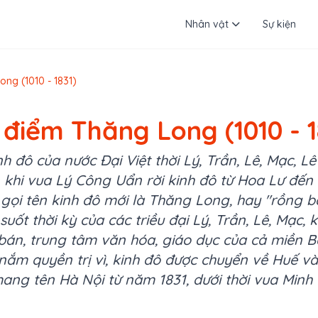
Nhân vật
Sự kiện
ng (1010 - 1831)
 điểm Thăng Long (1010 - 1
h đô của nước Đại Việt thời Lý, Trần, Lê, Mạc, 
 khi vua Lý Công Uẩn rời kinh đô từ Hoa Lư đến 
gọi tên kinh đô mới là Thăng Long, hay "rồng b
suốt thời kỳ của các triều đại Lý, Trần, Lê, Mạc,
bán, trung tâm văn hóa, giáo dục của cả miền Bắ
nắm quyền trị vì, kinh đô được chuyển về Huế v
ang tên Hà Nội từ năm 1831, dưới thời vua Minh