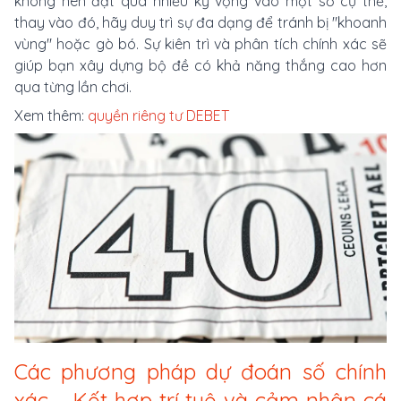
không nên đặt quá nhiều kỳ vọng vào một số cụ thể,
thay vào đó, hãy duy trì sự đa dạng để tránh bị "khoanh
vùng" hoặc gò bó. Sự kiên trì và phân tích chính xác sẽ
giúp bạn xây dựng bộ đề có khả năng thắng cao hơn
qua từng lần chơi.
Xem thêm:
quyền riêng tư DEBET
Các phương pháp dự đoán số chính
xác – Kết hợp trí tuệ và cảm nhận cá