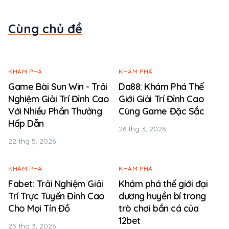
Cùng chủ đề
KHÁM PHÁ
KHÁM PHÁ
Game Bài Sun Win - Trải
Da88: Khám Phá Thế
Nghiệm Giải Trí Đỉnh Cao
Giới Giải Trí Đỉnh Cao
Với Nhiều Phần Thưởng
Cùng Game Đặc Sắc
Hấp Dẫn
26 thg 3, 2026
22 thg 5, 2026
KHÁM PHÁ
KHÁM PHÁ
Fabet: Trải Nghiệm Giải
Khám phá thế giới đại
Trí Trực Tuyến Đỉnh Cao
dương huyền bí trong
Cho Mọi Tín Đồ
trò chơi bắn cá của
12bet
25 thg 3, 2026