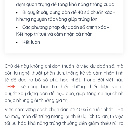
đệm quan trọng để tăng khả năng thắng cuộc
Bí quyết xây dựng dàn đề 40 số chuẩn xác –
Những nguyên tắc vàng giúp trúng lớn
Các phương pháp dự đoán số chính xác –
Kết hợp trí tuệ và cảm nhận cá nhân
Kết luận
Chủ đề này không chỉ đơn thuần là việc dự đoán số, mà
còn là nghệ thuật phân tích, thống kê và cảm nhận tinh
tế để đưa ra bộ số phù hợp nhất. Trong Bài viết này
DEBET
sẽ cùng bạn tìm hiểu những chiến lược và bí
quyết xây dựng dàn đề hiệu quả, giúp tăng cơ hội chinh
phục những giải thưởng giá trị.
Việc nắm vững cách chọn dàn đề 40 số chuẩn nhất – Bộ
số may mắn dễ trúng mang lại nhiều lợi ích to lớn, từ việc
tối ưu hóa khả năng trúng thưởng đến giảm thiểu rủi ro