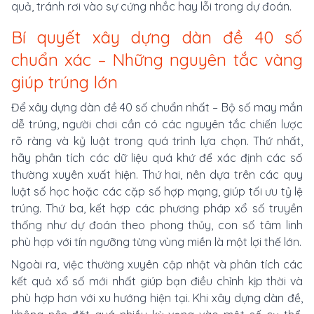
quả, tránh rơi vào sự cứng nhắc hay lỗi trong dự đoán.
Bí quyết xây dựng dàn đề 40 số
chuẩn xác – Những nguyên tắc vàng
giúp trúng lớn
Để xây dựng dàn đề 40 số chuẩn nhất – Bộ số may mắn
dễ trúng, người chơi cần có các nguyên tắc chiến lược
rõ ràng và kỷ luật trong quá trình lựa chọn. Thứ nhất,
hãy phân tích các dữ liệu quá khứ để xác định các số
thường xuyên xuất hiện. Thứ hai, nên dựa trên các quy
luật số học hoặc các cặp số hợp mạng, giúp tối ưu tỷ lệ
trúng. Thứ ba, kết hợp các phương pháp xổ số truyền
thống như dự đoán theo phong thủy, con số tâm linh
phù hợp với tín ngưỡng từng vùng miền là một lợi thế lớn.
Ngoài ra, việc thường xuyên cập nhật và phân tích các
kết quả xổ số mới nhất giúp bạn điều chỉnh kịp thời và
phù hợp hơn với xu hướng hiện tại. Khi xây dựng dàn đề,