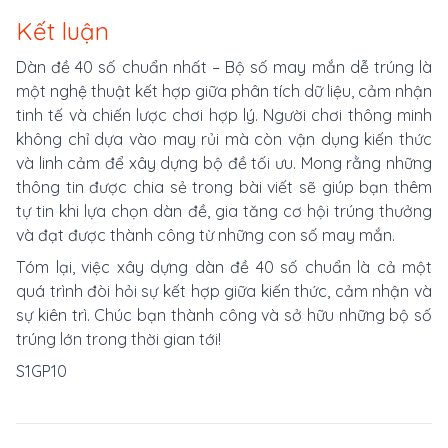
Kết luận
Dàn đề 40 số chuẩn nhất – Bộ số may mắn dễ trúng là
một nghệ thuật kết hợp giữa phân tích dữ liệu, cảm nhận
tinh tế và chiến lược chơi hợp lý. Người chơi thông minh
không chỉ dựa vào may rủi mà còn vận dụng kiến thức
và linh cảm để xây dựng bộ đề tối ưu. Mong rằng những
thông tin được chia sẻ trong bài viết sẽ giúp bạn thêm
tự tin khi lựa chọn dàn đề, gia tăng cơ hội trúng thưởng
và đạt được thành công từ những con số may mắn.
Tóm lại, việc xây dựng dàn đề 40 số chuẩn là cả một
quá trình đòi hỏi sự kết hợp giữa kiến thức, cảm nhận và
sự kiên trì. Chúc bạn thành công và sở hữu những bộ số
trúng lớn trong thời gian tới!
S1GP10