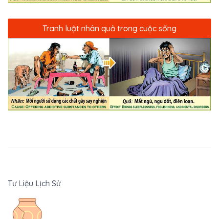
Tranh luật nhân quả trong cuộc sống
Tư Liệu Lịch Sử