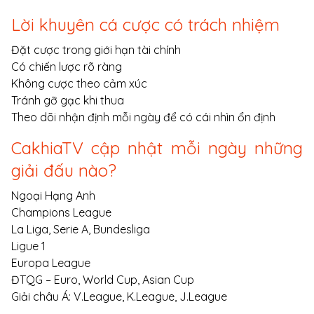
Lời khuyên cá cược có trách nhiệm
Đặt cược trong giới hạn tài chính
Có chiến lược rõ ràng
Không cược theo cảm xúc
Tránh gỡ gạc khi thua
Theo dõi nhận định mỗi ngày để có cái nhìn ổn định
CakhiaTV cập nhật mỗi ngày những
giải đấu nào?
Ngoại Hạng Anh
Champions League
La Liga, Serie A, Bundesliga
Ligue 1
Europa League
ĐTQG – Euro, World Cup, Asian Cup
Giải châu Á: V.League, K.League, J.League