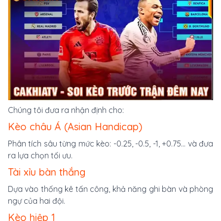
Chúng tôi đưa ra nhận định cho:
Kèo châu Á (Asian Handicap)
Phân tích sâu từng mức kèo: -0.25, -0.5, -1, +0.75… và đưa
ra lựa chọn tối ưu.
Tài xỉu bàn thắng
Dựa vào thống kê tấn công, khả năng ghi bàn và phòng
ngự của hai đội.
Kèo hiệp 1