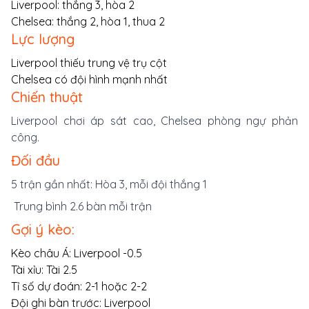
Liverpool: thắng 3, hòa 2
Chelsea: thắng 2, hòa 1, thua 2
Lực lượng
Liverpool thiếu trung vệ trụ cột
Chelsea có đội hình mạnh nhất
Chiến thuật
Liverpool chơi áp sát cao, Chelsea phòng ngự phản
công.
Đối đầu
5 trận gần nhất: Hòa 3, mỗi đội thắng 1
Trung bình 2.6 bàn mỗi trận
Gợi ý kèo:
Kèo châu Á: Liverpool -0.5
Tài xỉu: Tài 2.5
Tỉ số dự đoán: 2-1 hoặc 2-2
Đội ghi bàn trước: Liverpool