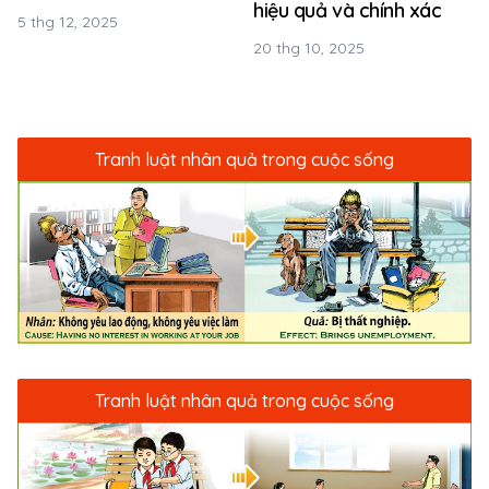
hiệu quả và chính xác
5 thg 12, 2025
20 thg 10, 2025
Tranh luật nhân quả trong cuộc sống
Tranh luật nhân quả trong cuộc sống