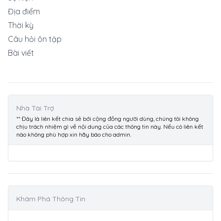
Địa điểm
Thời kỳ
Câu hỏi ôn tập
Bài viết
Nhà Tài Trợ
** Đây là liên kết chia sẻ bới cộng đồng người dùng, chúng tôi không
chịu trách nhiệm gì về nội dung của các thông tin này. Nếu có liên kết
nào không phù hợp xin hãy báo cho admin.
Khám Phá Thông Tin