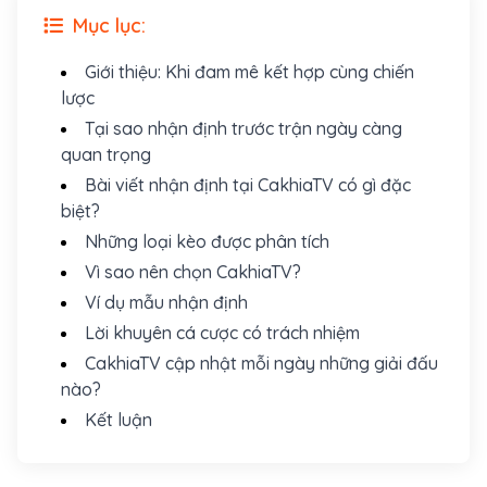
Mục lục:
Giới thiệu: Khi đam mê kết hợp cùng chiến
lược
Tại sao nhận định trước trận ngày càng
quan trọng
Bài viết nhận định tại CakhiaTV có gì đặc
biệt?
Những loại kèo được phân tích
Vì sao nên chọn CakhiaTV?
Ví dụ mẫu nhận định
Lời khuyên cá cược có trách nhiệm
CakhiaTV cập nhật mỗi ngày những giải đấu
nào?
Kết luận