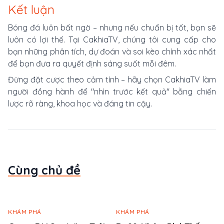
Kết luận
Bóng đá luôn bất ngờ – nhưng nếu chuẩn bị tốt, bạn sẽ
luôn có lợi thế. Tại CakhiaTV, chúng tôi cung cấp cho
bạn những phân tích, dự đoán và soi kèo chính xác nhất
để bạn đưa ra quyết định sáng suốt mỗi đêm.
Đừng đặt cược theo cảm tính – hãy chọn CakhiaTV làm
người đồng hành để "nhìn trước kết quả" bằng chiến
lược rõ ràng, khoa học và đáng tin cậy.
Cùng chủ đề
KHÁM PHÁ
KHÁM PHÁ