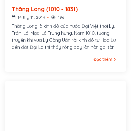
Thăng Long (1010 - 1831)
14 thg 11, 2014
196
Thăng Long là kinh đô của nước Đại Việt thời Lý,
Trần, Lê, Mạc, Lê Trung hưng. Năm 1010, tương
truyền khi vua Lý Công Uẩn rời kinh đô từ Hoa Lư
đến đất Đại La thì thấy rồng bay lên nên gọi tên
kinh đô mới là Thăng Long, hay "rồng bay lên"
Đọc thêm
theo nghĩa Hán Việt. Trong suốt thời kỳ của các
triều đại Lý, Trần, Lê, Mạc, kinh thành Thăng Long
là nơi buôn bán, trung tâm văn hóa, giáo dục của
cả miền Bắc. Khi Tây Sơn rồi nhà Nguyễn lên nắm
quyền trị vì, kinh đô được chuyển về Huế và Thăng
Long bắt đầu mang tên Hà Nội từ năm 1831, dưới
thời vua Minh Mạng.