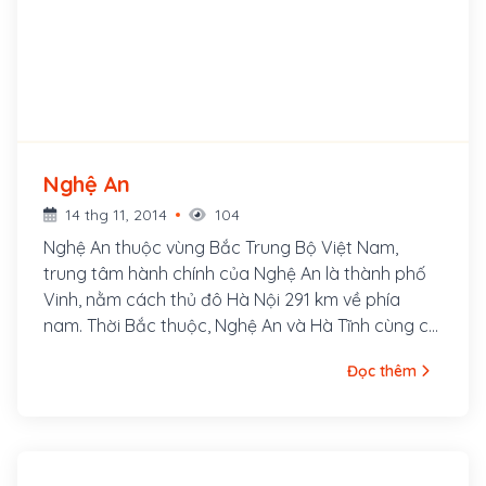
Nghệ An
14 thg 11, 2014
104
Nghệ An thuộc vùng Bắc Trung Bộ Việt Nam,
trung tâm hành chính của Nghệ An là thành phố
Vinh, nằm cách thủ đô Hà Nội 291 km về phía
nam. Thời Bắc thuộc, Nghệ An và Hà Tĩnh cùng có
tên là Hoan Châu, đến đời nhà Lý, Trần đổi thành
Đọc thêm
Nghệ An châu, có tên là xứ Nghệ vào năm 1490,
đời vua Lê Thánh Tông, rồi trấn Nghệ An. Năm
1831, vua Minh Mệnh chia trấn Nghệ An thành 2
tỉnh: Nghệ An và Hà Tĩnh . Năm 1976 đến 1991,
Nghệ An và Hà Tĩnh sáp nhập thành một tỉnh