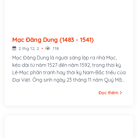
Mạc Đăng Dung (1483 - 1541)
2 thg 12, 2
118
Mạc Đăng Dung là người sáng lập ra nhà Mạc,
kéo dài từ năm 1527 đến năm 1592, trong thời kỳ
Lê-Mạc phân tranh hay thời kỳ Nam-Bắc triều của
Đại Việt. Ông sinh ngày 23 tháng 11 năm Quý Mão
- 1483, quê ở làng Cổ Trai, huyện Nghi Dương (Hải
Đọc thêm
Dương) là cháu bảy đời của trạng nguyên Mạc
Đĩnh Chi làm quan đến chức Nhập nội hành khiển
(Tể tướng) thời Trần, bố là Mạc Hịch, mẹ là Đặng
Thị Hiến.