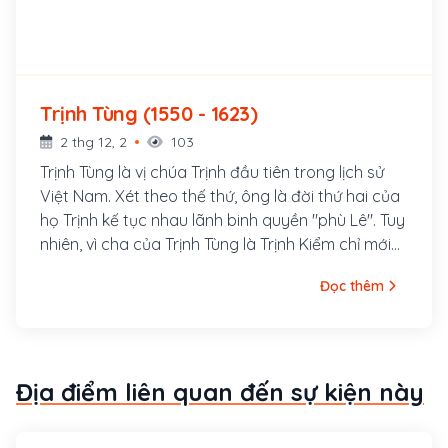
Trịnh Tùng (1550 - 1623)
2 thg 12, 2
103
Trịnh Tùng là vị chúa Trịnh đầu tiên trong lịch sử
Việt Nam. Xét theo thế thứ, ông là đời thứ hai của
họ Trịnh kế tục nhau lãnh binh quyền "phù Lê". Tuy
nhiên, vì cha của Trịnh Tùng là Trịnh Kiểm chỉ mới
được phong tước công. Thụy hiệu Thái Vương của
Đọc thêm
Trịnh Kiểm là do đời sau đặt. Phải từ thời Trịnh
Tùng trở đi, họ Trịnh mới nhận tước vương khi còn
tại vị, được gọi là chúa và lập thế tử, nên ông
được xem là vị chúa Trịnh chính thức đầu tiên. Ông
Địa điểm liên quan đến sự kiện này
người làng Sáo Sơn, huyện Vĩnh Lộc, Thanh Hoá,
Việt Nam. Mẹ Trịnh Tùng là Nguyễn Thị Ngọc Bảo,
con gái Nguyễn Kim và là vợ thứ Trịnh Kiểm