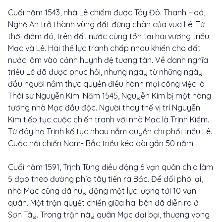
Cuối năm 1543, nhà Lê chiếm được Tây Đô. Thanh Hoá,
Nghệ An trở thành vùng đất đứng chân của vua Lê. Từ
thời điểm đó, trên đất nước cùng tồn tại hai vương triều:
Mạc và Lê. Hai thế lực tranh chấp nhau khiến cho đất
nước lâm vào cảnh huynh đệ tương tàn. Về danh nghĩa
triều Lê đã được phục hồi, nhưng ngay từ những ngày
đầu người nắm thực quyền điều hành mọi công việc là
Thái sư Nguyễn Kim. Năm 1545, Nguyễn Kim bị một hàng
tướng nhà Mạc đầu độc. Người thay thế vị trí Nguyễn
Kim tiếp tục cuộc chiến tranh với nhà Mạc là Trịnh Kiểm.
Từ đây họ Trịnh kế tục nhau nắm quyền chi phối triều Lê.
Cuộc nội chiến Nam- Bắc triều kéo dài gần 50 năm.
Cuối năm 1591, Trịnh Tùng điều động 6 vạn quân chia làm
5 đạo theo đường phía tây tiến ra Bắc. Để đối phó lại,
nhà Mạc cũng đã huy động một lực lượng tới 10 vạn
quân. Một trận quyết chiến giữa hai bên đã diễn ra ở
Sơn Tây. Trong trận này quân Mạc đại bại, thương vong