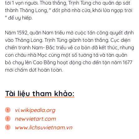
tới 1 vạn người. Thừa thắng, Trịnh Tùng cho quân áp sát
thành Thăng Long, " đốt phá nhà cửa, khói lửa ngợp trời
" để uy hiếp.
Năm 1592, quân Nam triều mở cuộc tấn công quyết định
vào Thăng Long. Trịnh Tùng giành toàn thắng. Cục diện
chiến tranh Nam- Bắc triều về cơ bản đã kết thúc, nhưng
con cháu nhà Mạc cùng một số tướng tá và tàn quân
bỏ chạy lên Cao Bằng hoạt động cho đến tận năm 1677
mới chấm dứt hoàn toàn.
Tài liệu tham khảo:
vi.wikipedia.org
newvietart.com
www.lichsuvietnam.vn