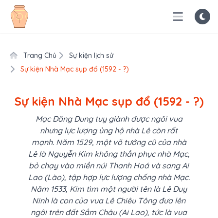
Trang Chủ
Sự kiện lịch sử
Sự kiện Nhà Mạc sụp đổ (1592 - ?)
Sự kiện Nhà Mạc sụp đổ (1592 - ?)
Mạc Đăng Dung tuy giành được ngôi vua
nhưng lực lượng ủng hộ nhà Lê còn rất
mạnh. Năm 1529, một võ tướng cũ của nhà
Lê là Nguyễn Kim không thần phục nhà Mạc,
bỏ chạy vào miền núi Thanh Hoá và sang Ai
Lao (Lào), tập hợp lực lượng chống nhà Mạc.
Năm 1533, Kim tìm một người tên là Lê Duy
Ninh là con của vua Lê Chiêu Tông đưa lên
ngôi trên đất Sầm Châu (Ai Lao), tức là vua