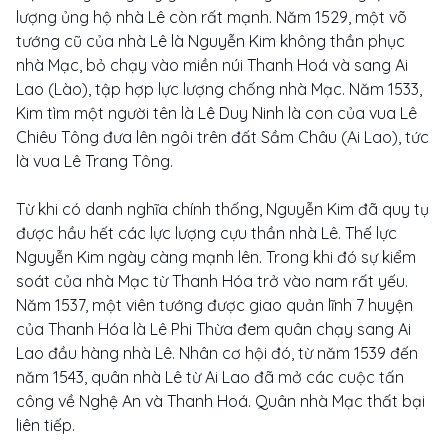
lượng ủng hộ nhà Lê còn rất mạnh. Năm 1529, một võ
tướng cũ của nhà Lê là Nguyễn Kim không thần phục
nhà Mạc, bỏ chạy vào miền núi Thanh Hoá và sang Ai
Lao (Lào), tập hợp lực lượng chống nhà Mạc. Năm 1533,
Kim tìm một người tên là Lê Duy Ninh là con của vua Lê
Chiêu Tông đưa lên ngôi trên đất Sầm Châu (Ai Lao), tức
là vua Lê Trang Tông.
Từ khi có danh nghĩa chính thống, Nguyễn Kim đã quy tụ
được hầu hết các lực lượng cựu thần nhà Lê. Thế lực
Nguyễn Kim ngày càng mạnh lên. Trong khi đó sự kiểm
soát của nhà Mạc từ Thanh Hóa trở vào nam rất yếu.
Năm 1537, một viên tướng được giao quản lĩnh 7 huyện
của Thanh Hóa là Lê Phi Thừa đem quân chạy sang Ai
Lao đầu hàng nhà Lê. Nhân cơ hội đó, từ năm 1539 đến
năm 1543, quân nhà Lê từ Ai Lao đã mở các cuộc tấn
công về Nghệ An và Thanh Hoá. Quân nhà Mạc thất bại
liên tiếp.