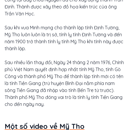
Định. Thành được xây theo đồ họa kiến trúc của ông
Trần Văn Học.
Sau khi vua Minh mạng cho thành lập tỉnh Định Tường,
Mỹ Tho luôn luôn là trị sở, tỉnh lỵ tỉnh Định Tường và đến
năm 1900 trở thành tỉnh lỵ tỉnh Mỹ Tho khi tỉnh này được
thành lập.
Sau nhiều lần thay đổi, Ngày 24 tháng 2 năm 1976, Chính
phủ Việt Nam quyết định hợp nhất tỉnh Mỹ Tho, tỉnh Gò
Công và thành phố Mỹ Tho để thành lập tỉnh mới có tên
là tỉnh Tiền Giang (trừ huyện Bình Đại nằm phía nam
sông Tiền Giang đã nhập vào tỉnh Bến Tre từ trước).
Thành phố Mỹ Tho đóng vai trò là tỉnh lỵ tỉnh Tiền Giang
cho đến ngày nay.
Một số video về Mỹ Tho