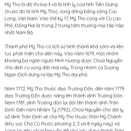
Mỹ Tho là đô thị loại II và là tỉnh lỵ của tỉnh Tiền Giang
(trước đó là tỉnh Mỹ Tho), vùng đồng bằng sông Cửu
Long, Việt Nam. Vào thế kỷ 17, Mỹ Tho cùng với Cù Lao
Phố, Đồng Nai là trong 2 trung tâm thương mại tấp nập
nhất Nam Bộ.
Thành phố Mỹ Tho có lịch sử hình thành khá sớm và liên
tục phát triển cho đến nay. Vào năm 1679, một nhóm
khoảng ba ngàn người Minh Hương được Chúa Nguyễn
cho định cư vùng đất mới này. Trong nhóm có Dương
Ngạn Địch đứng ra lập Mỹ Tho đại phố.
Năm 1772, Mỹ Tho thuộc đạo Trường Đồn, đến năm 1779
đạo Trường Đồn được nâng lên thành dinh Trường Đồn.
Năm 1781, dinh Trường đồn lại đổi tên thành dinh Trấn
Định. Đến năm Nhâm Tý (1792), Chúa Nguyễn cho dời lỵ
sở dinh Trấn Định về chợ Mỹ Tho thuộc thôn Mỹ Chánh
(khu vực Chợ Cũ thuộc phường 2, 3 và 8 ngày nay) và
cũng tại đây chúa Nguyễn đã cho xây dựng thành Trấn