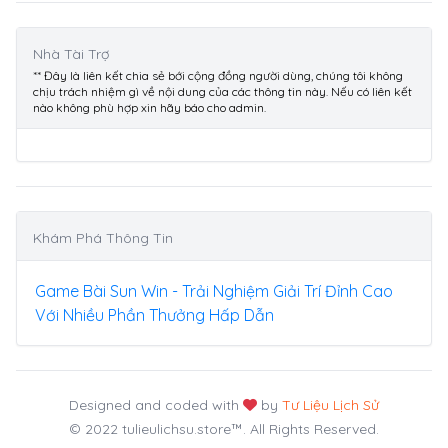
Nhà Tài Trợ
** Đây là liên kết chia sẻ bới cộng đồng người dùng, chúng tôi không
chịu trách nhiệm gì về nội dung của các thông tin này. Nếu có liên kết
nào không phù hợp xin hãy báo cho admin.
Khám Phá Thông Tin
Game Bài Sun Win - Trải Nghiệm Giải Trí Đỉnh Cao
Với Nhiều Phần Thưởng Hấp Dẫn
Designed and coded with
by
Tư Liệu Lịch Sử
© 2022 tulieulichsu.store™. All Rights Reserved.