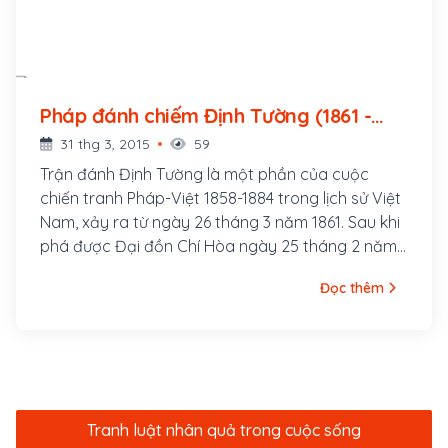
Pháp đánh chiếm Định Tường (1861 -
1861)
31 thg 3, 2015
59
Trận đánh Định Tường là một phần của cuộc
chiến tranh Pháp-Việt 1858-1884 trong lịch sử Việt
Nam, xảy ra từ ngày 26 tháng 3 năm 1861. Sau khi
phá được Đại đồn Chí Hòa ngày 25 tháng 2 năm
1861, bộ chỉ huy thực dân Pháp thấy cần phải
Đọc thêm
đánh lấy Biên Hòa và Định Tường (sau này được
gọi là Trấn Định, thuộc thành phố Mỹ Tho, tỉnh
Tiền Giang) để mở rộng khu vực và cũng để ổn
định các vùng đất đã đánh chiếm được, nhưng vì
không đủ quân để mở cả hai mặt trận và vì sau
khi cân khi cân nhắc, Thủy sư đề đốc Charner
Tranh luật nhân quả trong cuộc sống
quyết định đánh chiếm Định Tường trước. Chiến