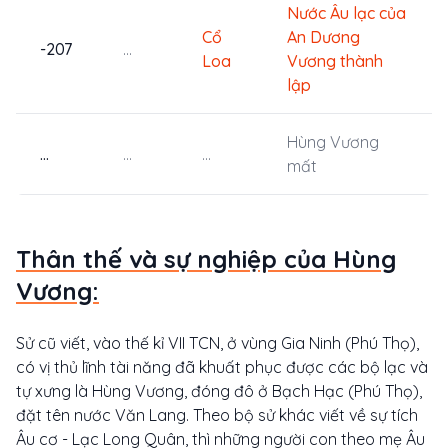
Nước Âu lạc của
Cổ
An Dương
-207
...
Loa
Vương thành
lập
Hùng Vương
...
...
...
mất
Thân thế và sự nghiệp của Hùng
Vương:
Sử cũ viết, vào thế kỉ VII TCN, ở vùng Gia Ninh (Phú Thọ),
có vị thủ lĩnh tài năng đã khuất phục được các bộ lạc và
tự xưng là Hùng Vương, đóng đô ở Bạch Hạc (Phú Thọ),
đặt tên nước Văn Lang. Theo bộ sử khác viết về sự tích
Âu cơ - Lạc Long Quân, thì những người con theo mẹ Âu