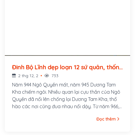
Đinh Bộ Lĩnh dẹp loạn 12 sứ quân, thống
nhất đất nước, lên ngôi vua (968 - ?)
2 thg 12, 2
733
Năm 944 Ngô Quyền mất, năm 945 Dương Tam
Kha chiếm ngôi. Nhiều quan lại cựu thần của Ngô
Quyền đã nổi lên chống lại Dương Tam Kha, thổ
hào các nơi cũng đua nhau nổi dậy. Từ năm 966,
hình thành đầy đủ 12 sứ quân chiếm giữ các địa
Đọc thêm
phương. Trong hoàn cảnh nói trên, Đinh Bộ Lĩnh
đã liên kết với sứ quân Trần Lãm, chiêu dụ được sứ