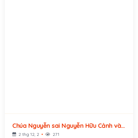
Chúa Nguyễn sai Nguyễn Hữu Cảnh vào
miền Nam (1698 - ?)
2 thg 12, 2
271