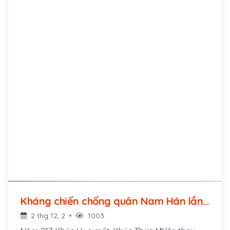
Kháng chiến chống quân Nam Hán lần
thứ nhất (930 - 931)
2 thg 12, 2
1003