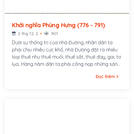
Khởi nghĩa Phùng Hưng (776 - 791)
2 thg 12, 2
901
Dưới sự thống trị của nhà Đường, nhân dân ta
phải chịu nhiều cực khổ, nhà Đường đặt ra nhiều
loại thuế như thuế muối, thuế sắt, thuế đay, gai, tơ
lụa...Hàng năm dân ta phải cống nạp những sản
vật quý hiếm như ngọc trai, ngà voi, sừng tê, đồi
Đọc thêm
mồi, trầm hương, vàng, bạc...Căm ghét chính sách
thống trị của quan lại nhà Đường, và nhân lòng
căm phẫn của nhân dân, lợi dụng khi quân lính ở
Tống Bình nổi loạn, Phùng Hưng đã phát động
một cuộc khởi nghĩa lớn chống chính quyền đô hộ
chống chính quyền đô hộ nhà Đường.