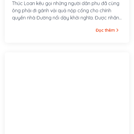
Thúc Loan kêu gọi những người dân phu đã cùng
ông phải đi gánh vải quả nộp cống cho chính
quyền nhà Đường nổi dậy khởi nghĩa. Được nhân
dân khắp vùng Thanh, Nghệ Tĩnh hưởng ứng,
Đọc thêm
nghĩa quân trở nên đông đảo, mạnh mẽ.