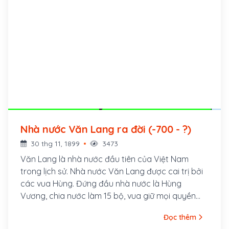
Nhà nước Văn Lang ra đời (-700 - ?)
30 thg 11, 1899
3473
Văn Lang là nhà nước đầu tiên của Việt Nam
trong lịch sử. Nhà nước Văn Lang được cai trị bởi
các vua Hùng. Đứng đầu nhà nước là Hùng
Vương, chia nước làm 15 bộ, vua giữ mọi quyền
hành trong nước, tường văn là là Lạc Hầu, tướng
Đọc thêm
võ là Lạc Tướng. Con trai vua là Quan Lang, con