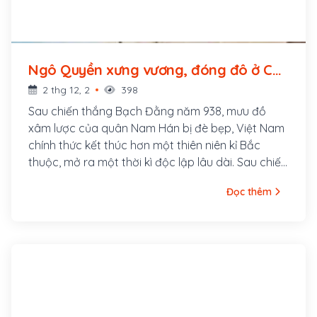
Ngô Quyền xưng vương, đóng đô ở Cổ
Loa (939 - ?)
2 thg 12, 2
398
Sau chiến thắng Bạch Đằng năm 938, mưu đồ
xâm lược của quân Nam Hán bị đè bẹp, Việt Nam
chính thức kết thúc hơn một thiên niên kỉ Bắc
thuộc, mở ra một thời kì độc lập lâu dài. Sau chiến
thắng này, năm 939 Ngô Quyền lên ngôi vua,
Đọc thêm
chọn Cổ Loa làm kinh đô.