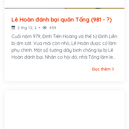
Lê Hoàn đánh bại quân Tống (981 - ?)
2 thg 12, 2
439
Cuối năm 979, Đinh Tiên Hoàng và thế tử Đinh Liễn
bị ám sát. Vua mới còn nhỏ, Lê Hoàn được cử làm
phụ chính. Một số tướng dấy binh chống lại bị Lê
Hoàn đánh bại. Nhân cơ hội đó, nhà Tống lăm le
bờ cõi Đại Cồ Việt. Trước tình thế hiểm nghèo, các
Đọc thêm
tướng lĩnh và quân đội suy tôn Lê Hoàn lên làm
vua để chỉ huy kháng chiến.