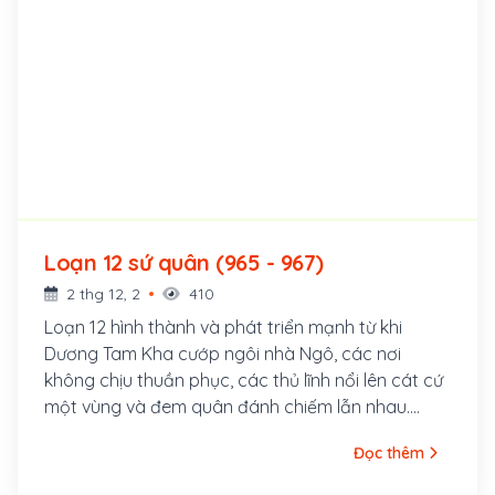
Loạn 12 sứ quân (965 - 967)
2 thg 12, 2
410
Loạn 12 hình thành và phát triển mạnh từ khi
Dương Tam Kha cướp ngôi nhà Ngô, các nơi
không chịu thuần phục, các thủ lĩnh nổi lên cát cứ
một vùng và đem quân đánh chiếm lẫn nhau.
Loạn 12 sứ quân kéo dài hơn 20 năm (944-968) và
Đọc thêm
kết thúc khi Đinh Bộ Lĩnh thống nhất đất nước, lập
ra nhà nước Đại Cồ Việt - nhà nước phong kiến