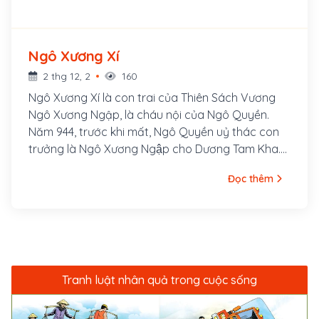
Ngô Xương Xí
2 thg 12, 2
160
Ngô Xương Xí là con trai của Thiên Sách Vương
Ngô Xương Ngập, là cháu nội của Ngô Quyền.
Năm 944, trước khi mất, Ngô Quyền uỷ thác con
trưởng là Ngô Xương Ngập cho Dương Tam Kha.
Nhưng Tam Kha cướp ngôi nhà Ngô. Ngô Xương
Đọc thêm
Ngập chạy đến nhà hào trưởng Phạm Lệnh Công
ở làng Trà Hương, Nam Sách, Hải Dương, nhờ Lệnh
Công che chở. Sau đấy Xương Ngập lấy vợ ở nơi
đây và sinh Ngô Xương Xí.
Tranh luật nhân quả trong cuộc sống