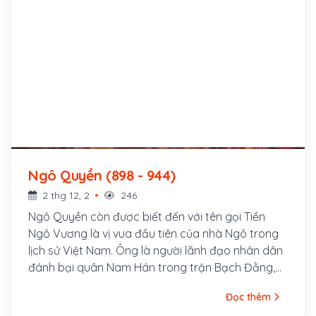
Ngô Quyền (898 - 944)
2 thg 12, 2
246
Ngô Quyền còn được biết đến với tên gọi Tiền
Ngô Vương là vị vua đầu tiên của nhà Ngô trong
lịch sử Việt Nam. Ông là người lãnh đạo nhân dân
đánh bại quân Nam Hán trong trận Bạch Đằng,
kết thúc 1.000 năm Bắc thuộc của Việt Nam. Ngô
Đọc thêm
Quyền là người Đường Lâm (Sơn Tây, Hà Nội), cha