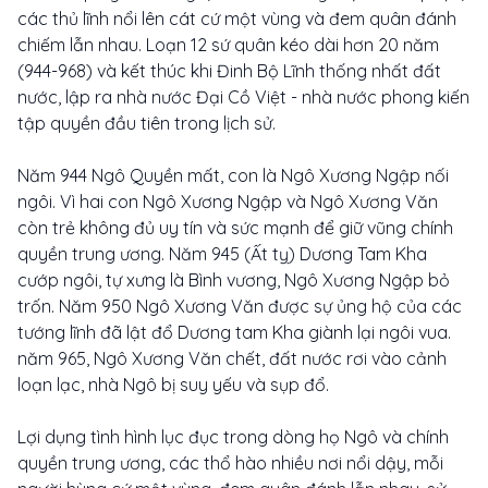
các thủ lĩnh nổi lên cát cứ một vùng và đem quân đánh
chiếm lẫn nhau. Loạn 12 sứ quân kéo dài hơn 20 năm
(944-968) và kết thúc khi Đinh Bộ Lĩnh thống nhất đất
nước, lập ra nhà nước Đại Cồ Việt - nhà nước phong kiến
tập quyền đầu tiên trong lịch sử.
Năm 944 Ngô Quyền mất, con là Ngô Xương Ngập nối
ngôi. Vì hai con Ngô Xương Ngập và Ngô Xương Văn
còn trẻ không đủ uy tín và sức mạnh để giữ vũng chính
quyền trung ương. Năm 945 (Ất tỵ) Dương Tam Kha
cướp ngôi, tự xưng là Bình vương, Ngô Xương Ngập bỏ
trốn. Năm 950 Ngô Xương Văn được sự ủng hộ của các
tướng lĩnh đã lật đổ Dương tam Kha giành lại ngôi vua.
năm 965, Ngô Xương Văn chết, đất nước rơi vào cảnh
loạn lạc, nhà Ngô bị suy yếu và sụp đổ.
Lợi dụng tình hình lục đục trong dòng họ Ngô và chính
quyền trung ương, các thổ hào nhiều nơi nổi dậy, mỗi