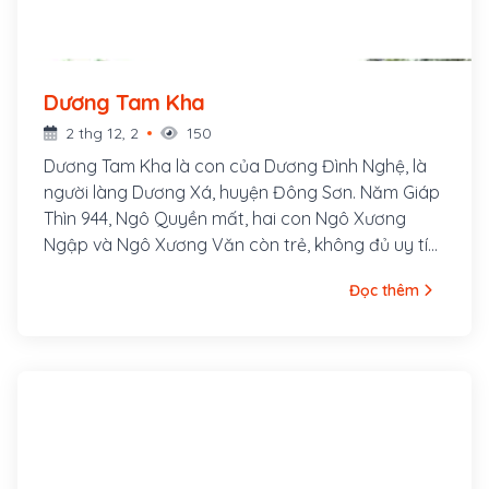
Dương Tam Kha
2 thg 12, 2
150
Dương Tam Kha là con của Dương Đình Nghệ, là
người làng Dương Xá, huyện Đông Sơn. Năm Giáp
Thìn 944, Ngô Quyền mất, hai con Ngô Xương
Ngập và Ngô Xương Văn còn trẻ, không đủ uy tín
và sức mạnh để giữ vững chính quyền, Dương Tam
Đọc thêm
Kha được Ngô Vương ủy thác phù tá con lớn là
Ngô Xương Ngập, nhưng ông thừa dịp đoạt lấy
quyền của cháu, tự xưng Bình Vương.