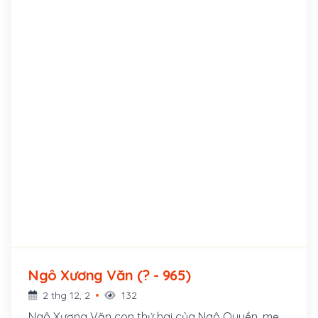
Ngô Xương Văn (? - 965)
2 thg 12, 2
132
Ngô Xương Văn con thứ hai của Ngô Quyền, mẹ