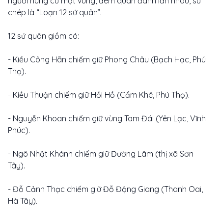
người hùng cứ một vùng, đem quân đánh lẫn nhau, sử
chép là “Loạn 12 sứ quân”.
12 sứ quân giồm có:
- Kiều Công Hãn chiếm giữ Phong Châu (Bạch Hạc, Phú
Thọ).
- Kiều Thuận chiếm giữ Hồi Hồ (Cẩm Khê, Phú Thọ).
- Nguyễn Khoan chiếm giữ vùng Tam Đái (Yên Lạc, Vĩnh
Phúc).
- Ngô Nhật Khánh chiếm giữ Đường Lâm (thị xã Sơn
Tây).
- Đỗ Cảnh Thạc chiếm giữ Đỗ Động Giang (Thanh Oai,
Hà Tây).