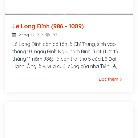
Lê Long Đĩnh (986 - 1009)
2 thg 12, 2
87
Lê Long Đĩnh còn có tên là Chí Trung, sinh vào
tháng 10, ngày Bính Ngọ, năm Bính Tuất (tức 15
tháng 11 năm 986), là con trai thứ 5 của Lê Đại
Hành. Ông là vị vua cuối cùng của nhà Tiền Lê,
Ông trị vì 4 năm từ 1005 đến 1009. Cái chết của
Đọc thêm
ông ở tuổi 24 dẫn đến việc chấm dứt nhà Tiền Lê,
quyền lực rơi vào tay nhà Lý. Trong chính sử, ông
được mô tả là người bạo - ngược, tính hay chém
giết, ác bằng Kiệt, Trụ ngày xưa.