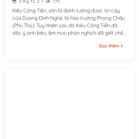
2 thg 12, 2
173
Kiều Công Tiễn, vốn là danh tướng được tin cậy
của Dương Đình Nghệ, là hào trưởng Phong Châu
(Phú Thọ). Tuy nhiên sau đó Kiều Công Tiễn đã
đắc ý sinh kiêu, âm mưu phản nghịch đã giết chết
Dương Đình Nghệ, nắm lấy binh quyền, tự xưng là
Đọc thêm
Tiết độ sứ.