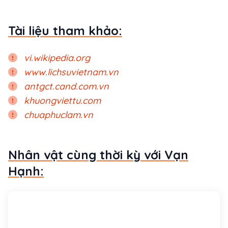
Tài liệu tham khảo:
vi.wikipedia.org
www.lichsuvietnam.vn
antgct.cand.com.vn
khuongviettu.com
chuaphuclam.vn
Nhân vật cùng thời kỳ với Vạn
Hạnh: