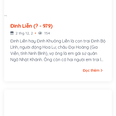
Đinh Liễn (? - 979)
2 thg 12, 2
154
Đinh Liễn hay Đinh Khuông Liễn là con trai Đinh Bộ
Lĩnh, người động Hoa Lư, châu Đại Hoàng (Gia
Viễn, tỉnh Ninh Bình), vợ ông là em gái sứ quân
Ngô Nhật Khánh. Ông còn có hai người em trai là
Đinh Toàn và Ðinh Hạng Lang
Đọc thêm