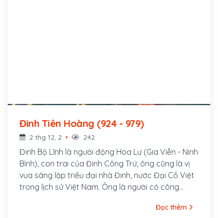
Đinh Tiên Hoàng (924 - 979)
2 thg 12, 2
242
Đinh Bộ Lĩnh là người động Hoa Lư (Gia Viễn - Ninh
Bình), con trai của Đinh Công Trứ, ông cũng là vị
vua sáng lập triều đại nhà Đinh, nước Đại Cồ Việt
trong lịch sử Việt Nam. Ông là người có công
đánh dẹp loạn 12 sứ quân, thống nhất giang sơn
Đọc thêm
và trở thành hoàng đế đầu tiên của Việt Nam sau