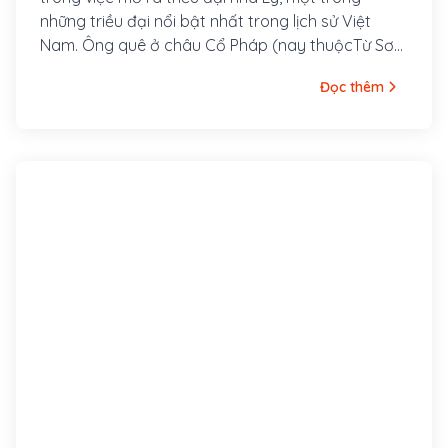
những triều đại nổi bật nhất trong lịch sử Việt
Nam. Ông quê ở châu Cổ Pháp (nay thuộcTừ Sơn,
tỉnh Bắc Ninh). Nhân dân thường gọi ông là Sư
Đọc thêm
Vạn Hạnh.