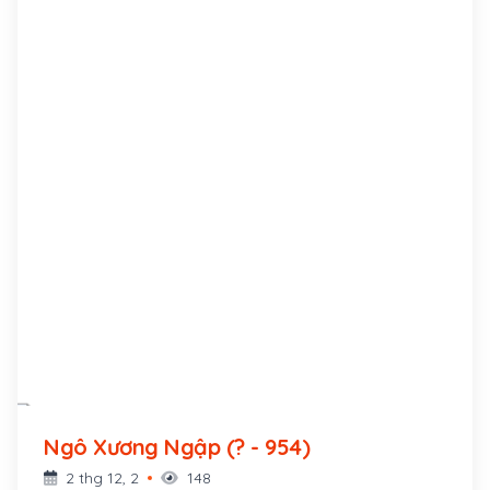
Ngô Xương Ngập (? - 954)
2 thg 12, 2
148