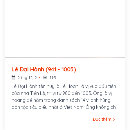
Lê Đại Hành (941 - 1005)
2 thg 12, 2
195
Lê Đại Hành tên húy là Lê Hoàn, là vị vua đầu tiên
của nhà Tiền Lê, trị vì từ 980 đến 1005. Ông là vị
hoàng đế nằm trong danh sách 14 vị anh hùng
dân tộc tiêu biểu nhất ở Việt Nam. Ông không chỉ
là một vị hoàng đế có những đóng góp lớn trong
Đọc thêm
chống quân Tống phương Bắc, quân Chiêm
phương Nam, giữ gìn và củng cố nền độc lập dân