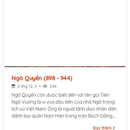
Ngô Quyền (898 - 944)
2 thg 12, 2
246
Ngô Quyền còn được biết đến với tên gọi Tiền
Ngô Vương là vị vua đầu tiên của nhà Ngô trong
lịch sử Việt Nam. Ông là người lãnh đạo nhân dân
đánh bại quân Nam Hán trong trận Bạch Đằng,
kết thúc 1.000 năm Bắc thuộc của Việt Nam. Ngô
Đọc thêm
Quyền là người Đường Lâm (Sơn Tây, Hà Nội), cha