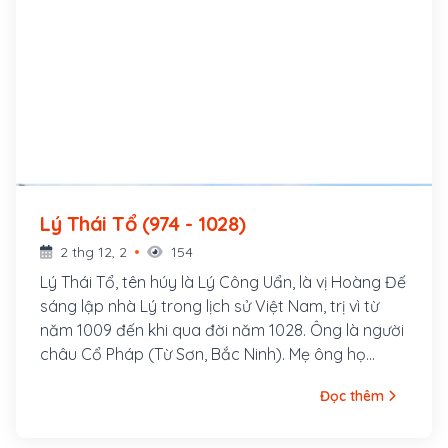
Lý Thái Tổ (974 - 1028)
2 thg 12, 2
154
Lý Thái Tổ, tên húy là Lý Công Uẩn, là vị Hoàng Đế
sáng lập nhà Lý trong lịch sử Việt Nam, trị vì từ
năm 1009 đến khi qua đời năm 1028. Ông là người
châu Cổ Pháp (Từ Sơn, Bắc Ninh). Mẹ ông họ
Phạm. Khi lên ba tuổi, mẹ ông đem ông cho Lý
Đọc thêm
Khánh Văn, sư chùa Cổ Pháp làm con nuôi và đi
tu từ đó. Đến bảy tuổi, ông được cha nuôi là Lý