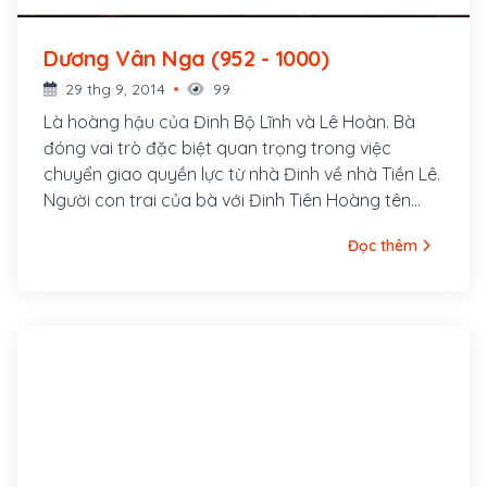
Dương Vân Nga (952 - 1000)
29 thg 9, 2014
99
Là hoàng hậu của Đinh Bộ Lĩnh và Lê Hoàn. Bà
đóng vai trò đặc biệt quan trọng trong việc
chuyển giao quyền lực từ nhà Đinh về nhà Tiền Lê.
Người con trai của bà với Đinh Tiên Hoàng tên
Đinh Toàn, là vua cuối của nhà Đinh còn người
Đọc thêm
con gái của bà với Lê Hoàn là Lê Thị Phất Ngân
trở thành hoàng hậu của Lý Thái Tổ, mẹ vua Lý
Thái Tông sau này.