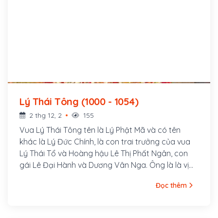
Lý Thái Tông (1000 - 1054)
2 thg 12, 2
155
Vua Lý Thái Tông tên là Lý Phật Mã và có tên
khác là Lý Đức Chính, là con trai trưởng của vua
Lý Thái Tổ và Hoàng hậu Lê Thị Phất Ngân, con
gái Lê Đại Hành và Dương Vân Nga. Ông là là vị
hoàng đế thứ hai của triều đại nhà Lý trong lịch sử
Đọc thêm
Việt Nam, cai trị từ năm 1028 đến năm 1054. Ông
sinh ngày 26 tháng 6 âm lịch năm Canh Tý, niên
hiệu Ứng Thiên thứ 7 thời Tiền Lê (tức 29 tháng 7