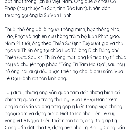
bật nhất trong lịch sử Việt Nam. Ông quê ở châu Cổ
Pháp (nay thuộcTừ Sơn, tỉnh Bắc Ninh). Nhân dân
thường gọi ông là Sư Vạn Hạnh.
Thuở nhỏ ông đã là người thông minh, học thông Nho,
Lão, Phật và nghiên cứu hàng trăm bộ luận Phật giáo.
Năm 21 tuổi, ông theo Thiền Sư Định Tuệ xuất gia và thọ
học với Thiền ông tại chùa Lục Tổ làng Dịch Bảng phủ
Thiên Đức. Sau khi Thiền ông mất, ông kế tiếp trụ trì chùa
này và chuyên tập pháp “Tổng Trì Tam Ma Địa”, sau này
hễ ông nói lời gì đều được thiên hạ cho là phù sấm. Vua
Lê Đại Hành rất tôn kính ông.
Tuy đi tu, nhưng ông vẫn quan tâm đến những biến cố
chính trị quân sự trong thời ấy. Vua Lê Đại Hành xem
ông là cố vấn và ông từng góp ý kiến trong việc chống
ngoại xâm và dựng nước. Biết trước nhà Tiền Lê suy
vong vì Lê Ngọa Triều thất nhân tâm, ông đã giúp Lý
Công Uẩn dứt nhà Lê, dựng nên nhà Lý. Khi Lý Công Uẩn