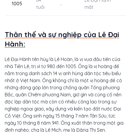
1005
...
tuổi
mất
Thân thế và sự nghiệp của Lê Đại
Hành:
Lê Đại Hành tên húy là Lê Hoàn, là vị vua đầu tiên của
nhà Tiền Lê, trị vì từ 980 đến 1005. Ông là vị hoàng đế
nằm trong danh sách 14 vị anh hùng dân tộc tiêu biểu
nhất ở Việt Nam. Ông không chỉ là một vị hoàng đế có
những đóng góp lớn trong chống quân Tống phương
Bắc, quân Chiêm phương Nam, giữ gìn và củng cố nền
độc lập dân tộc mà còn có nhiều công lao trong sự
nghiệp ngoại giao, xây dựng và kiến tạo đất nước Đại
Cồ Việt. Ông sinh ngày 15 tháng 7 năm Tân Sửu, tức
ngày 10 tháng 8 năm 941. Ông xuất thân trong một gia
đình nghèo, cha là Lê Mịch, mẹ là Đặng Thị Sen.