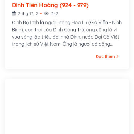
Đinh Tiên Hoàng (924 - 979)
2 thg 12, 2
242
Đinh Bộ Lĩnh là người động Hoa Lư (Gia Viễn - Ninh
Bình), con trai của Đinh Công Trứ, ông cũng là vị
vua sáng lập triều đại nhà Đinh, nước Đại Cồ Việt
trong lịch sử Việt Nam. Ông là người có công
đánh dẹp loạn 12 sứ quân, thống nhất giang sơn
Đọc thêm
và trở thành hoàng đế đầu tiên của Việt Nam sau
1000 năm Bắc thuộc.