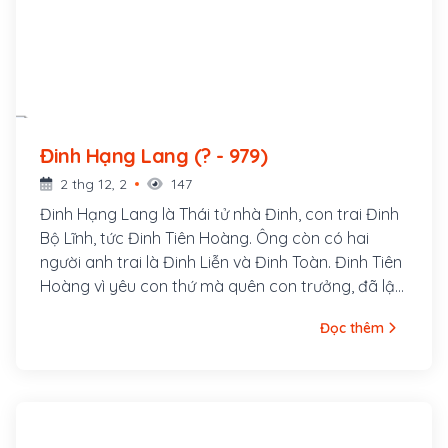
Đinh Hạng Lang (? - 979)
2 thg 12, 2
147
Đinh Hạng Lang là Thái tử nhà Đinh, con trai Đinh
Bộ Lĩnh, tức Đinh Tiên Hoàng. Ông còn có hai
người anh trai là Đinh Liễn và Đinh Toàn. Đinh Tiên
Hoàng vì yêu con thứ mà quên con trưởng, đã lập
Hạng Lang làm Thái tử. Đinh Liễn quá tức giận nên
Đọc thêm
đã giết chết Hạng Lang, em trai mình vào mùa
xuân năm 979.