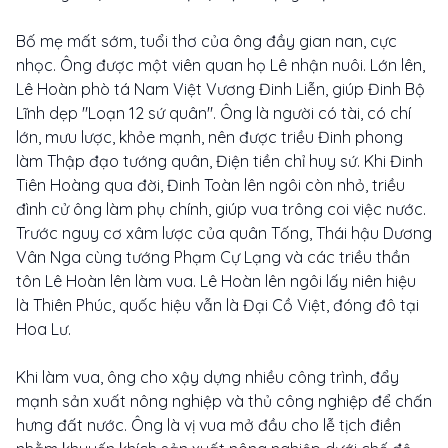
Bố mẹ mất sớm, tuổi thơ của ông đầy gian nan, cực
nhọc. Ông được một viên quan họ Lê nhận nuôi. Lớn lên,
Lê Hoàn phò tá Nam Việt Vương Đinh Liễn, giúp Đinh Bộ
Lĩnh dẹp "Loạn 12 sứ quân". Ông là người có tài, có chí
lớn, mưu lược, khỏe mạnh, nên được triều Đinh phong
làm Thập đạo tướng quân, Điện tiền chỉ huy sứ. Khi Đinh
Tiên Hoàng qua đời, Đinh Toàn lên ngôi còn nhỏ, triều
đình cử ông làm phụ chính, giúp vua trông coi việc nước.
Trước nguy cơ xâm lược của quân Tống, Thái hậu Dương
Vân Nga cùng tướng Phạm Cự Lạng và các triều thần
tôn Lê Hoàn lên làm vua. Lê Hoàn lên ngôi lấy niên hiệu
là Thiên Phúc, quốc hiệu vẫn là Đại Cồ Việt, đóng đô tại
Hoa Lư.
Khi làm vua, ông cho xậy dựng nhiều công trình, đẩy
mạnh sản xuất nông nghiệp và thủ công nghiệp để chấn
hưng đất nước. Ông là vị vua mở đầu cho lễ tịch điền