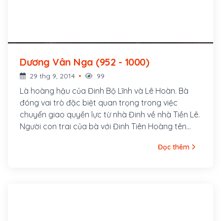
Dương Vân Nga (952 - 1000)
29 thg 9, 2014
99
Là hoàng hậu của Đinh Bộ Lĩnh và Lê Hoàn. Bà
đóng vai trò đặc biệt quan trọng trong việc
chuyển giao quyền lực từ nhà Đinh về nhà Tiền Lê.
Người con trai của bà với Đinh Tiên Hoàng tên
Đinh Toàn, là vua cuối của nhà Đinh còn người
Đọc thêm
con gái của bà với Lê Hoàn là Lê Thị Phất Ngân
trở thành hoàng hậu của Lý Thái Tổ, mẹ vua Lý
Thái Tông sau này.