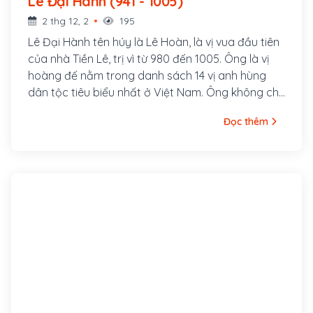
Lê Đại Hành (941 - 1005)
2 thg 12, 2
195
Lê Đại Hành tên húy là Lê Hoàn, là vị vua đầu tiên
của nhà Tiền Lê, trị vì từ 980 đến 1005. Ông là vị
hoàng đế nằm trong danh sách 14 vị anh hùng
dân tộc tiêu biểu nhất ở Việt Nam. Ông không chỉ
là một vị hoàng đế có những đóng góp lớn trong
Đọc thêm
chống quân Tống phương Bắc, quân Chiêm
phương Nam, giữ gìn và củng cố nền độc lập dân
tộc mà còn có nhiều công lao trong sự nghiệp
ngoại giao, xây dựng và kiến tạo đất nước Đại Cồ
Việt. Ông sinh ngày 15 tháng 7 năm Tân Sửu, tức
ngày 10 tháng 8 năm 941. Ông xuất thân trong
một gia đình nghèo, cha là Lê Mịch, mẹ là Đặng
Thị Sen.