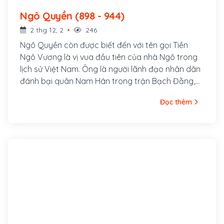
Ngô Quyền (898 - 944)
2 thg 12, 2
246
Ngô Quyền còn được biết đến với tên gọi Tiền
Ngô Vương là vị vua đầu tiên của nhà Ngô trong
lịch sử Việt Nam. Ông là người lãnh đạo nhân dân
đánh bại quân Nam Hán trong trận Bạch Đằng,
kết thúc 1.000 năm Bắc thuộc của Việt Nam. Ngô
Đọc thêm
Quyền là người Đường Lâm (Sơn Tây, Hà Nội), cha
là Ngô Mân, làm châu mục Đường Lâm. Ông là
người có sức khỏe, chí lớn, mưu cao, có nhiều
công lao được Dương Đình Nghệ tin tưởng và gả
con gái cho.