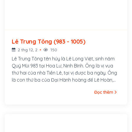
Lê Trung Tông (983 - 1005)
2 thg 12, 2
150
Lê Trung Tông tên húy là Lê Long Việt, sinh năm
Quý Mùi 983 tại Hoa Lư, Ninh Bình. Ông là vị vua
thứ hai của nhà Tiền Lê, tại vị được ba ngày. Ông
là con thứ ba của Đại Hành hoàng đế Lê Hoàn,
mẹ là Chi hậu Diệu Nữ
Đọc thêm