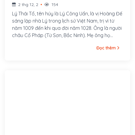
2 thg 12, 2
154
Lý Thái Tổ, tên húy là Lý Công Uẩn, là vị Hoàng Đế
sáng lập nhà Lý trong lịch sử Việt Nam, trị vì từ
năm 1009 đến khi qua đời năm 1028. Ông là người
châu Cổ Pháp (Từ Sơn, Bắc Ninh). Mẹ ông họ
Phạm. Khi lên ba tuổi, mẹ ông đem ông cho Lý
Đọc thêm
Khánh Văn, sư chùa Cổ Pháp làm con nuôi và đi
tu từ đó. Đến bảy tuổi, ông được cha nuôi là Lý
Khánh Văn gửi cho một người bạn - thiền sư nổi
tiếng là Vạn Hạnh.