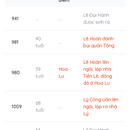
Lê Đại Hành
941
...
...
được sinh ra
40
Lê Hoàn đánh
981
...
tuổi
bại quân Tống
Lê Hoàn lên
39
Hoa
ngôi, lập nhà
980
tuổi
Lư
Tiền Lê, đóng
đô ở Hoa Lư
Lý Công Uẩn lên
68
1009
...
ngôi, lập ra nhà
tuổi
Lý
64
Lê Đại Hành