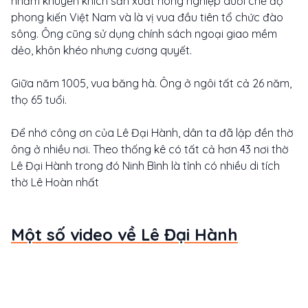
nhằm khuyến khích sản xuất nông nghiệp dưới chế độ
phong kiến Việt Nam và là vị vua đầu tiên tổ chức đào
sông. Ông cũng sử dụng chính sách ngoại giao mềm
dẻo, khôn khéo nhưng cương quyết.
Giữa năm 1005, vua băng hà. Ông ở ngôi tất cả 26 năm,
thọ 65 tuổi.
Để nhớ công ơn của Lê Đại Hành, dân ta đã lập đền thờ
ông ở nhiều nơi. Theo thống kê có tất cả hơn 43 nơi thờ
Lê Đại Hành trong đó Ninh Bình là tỉnh có nhiều di tích
thờ Lê Hoàn nhất
Một số video về Lê Đại Hành