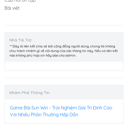
Bài viết
Nhà Tài Trợ
** Đây là liên kết chia sẻ bới cộng đồng người dùng, chúng tôi không
chịu trách nhiệm gì về nội dung của các thông tin này. Nếu có liên kết
nào không phù hợp xin hãy báo cho admin.
Khám Phá Thông Tin
Game Bài Sun Win - Trải Nghiệm Giải Trí Đỉnh Cao
Với Nhiều Phần Thưởng Hấp Dẫn