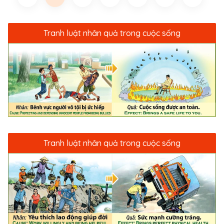
Tranh luật nhân quả trong cuộc sống
Tranh luật nhân quả trong cuộc sống