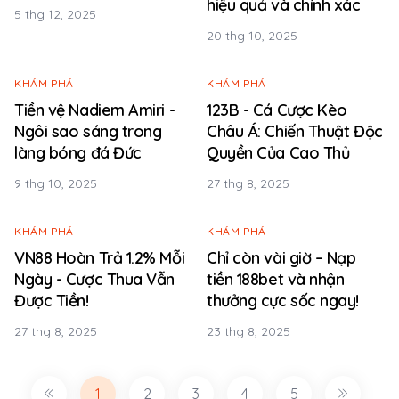
hiệu quả và chính xác
5 thg 12, 2025
20 thg 10, 2025
KHÁM PHÁ
KHÁM PHÁ
Tiền vệ Nadiem Amiri -
123B - Cá Cược Kèo
Ngôi sao sáng trong
Châu Á: Chiến Thuật Độc
làng bóng đá Đức
Quyền Của Cao Thủ
9 thg 10, 2025
27 thg 8, 2025
KHÁM PHÁ
KHÁM PHÁ
VN88 Hoàn Trả 1.2% Mỗi
Chỉ còn vài giờ – Nạp
Ngày - Cược Thua Vẫn
tiền 188bet và nhận
Được Tiền!
thưởng cực sốc ngay!
27 thg 8, 2025
23 thg 8, 2025
1
2
3
4
5