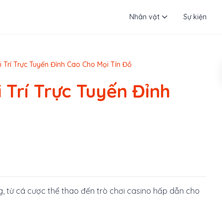
Nhân vật
Sự kiện
i Trí Trực Tuyến Đỉnh Cao Cho Mọi Tín Đồ
 Trí Trực Tuyến Đỉnh
g, từ cá cược thể thao đến trò chơi casino hấp dẫn cho