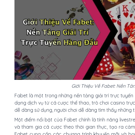
Giới Thiệu Về Fabet: Nền Tả
Fabet là một trong những nền tảng giải trí trực tuyến
dạng dịch vụ từ cá cược thể thao, trò chơi casino trực
dễ dàng sử dụng, người chơi dễ dàng tìm thấy những tr
Một điểm nổi bật của Fabet chính là tính năng livest
và tham gia cá cược theo thời gian thực, tạo ra cảm
Fabet cung cấp các chương trình khuyến mãi và bonu