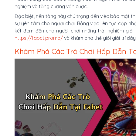
nghiệm và tăng cường vốn cược.
Đặc biệt, nền tảng này chú trọng đến việc bảo mật th
sự yên tâm cho người chơi. Bằng việc liên tục cập 
kết đem đến cho người chơi những trải nghiệm giải t
https://fabet.promo/
và khám phá thế giới giải trí đ
Khám Phá Các Trò Chơi Hấp Dẫn Tạ