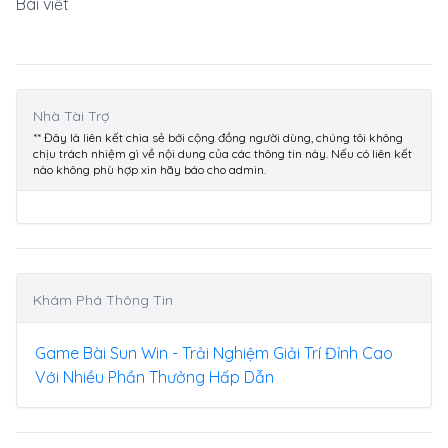
Bài viết
Nhà Tài Trợ
** Đây là liên kết chia sẻ bới cộng đồng người dùng, chúng tôi không
chịu trách nhiệm gì về nội dung của các thông tin này. Nếu có liên kết
nào không phù hợp xin hãy báo cho admin.
Khám Phá Thông Tin
Game Bài Sun Win - Trải Nghiệm Giải Trí Đỉnh Cao
Với Nhiều Phần Thưởng Hấp Dẫn