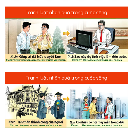
Tranh luật nhân quả trong cuộc sống
Tranh luật nhân quả trong cuộc sống