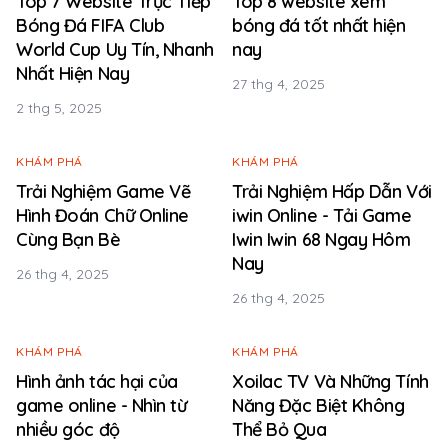
Top 7 Website Trực Tiếp
Top 8 website xem
Bóng Đá FIFA Club
bóng đá tốt nhất hiện
World Cup Uy Tín, Nhanh
nay
Nhất Hiện Nay
27 thg 4, 2025
2 thg 5, 2025
KHÁM PHÁ
KHÁM PHÁ
Trải Nghiệm Game Vẽ
Trải Nghiệm Hấp Dẫn Với
Hình Đoán Chữ Online
iwin Online - Tải Game
Cùng Bạn Bè
Iwin Iwin 68 Ngay Hôm
Nay
26 thg 4, 2025
26 thg 4, 2025
KHÁM PHÁ
KHÁM PHÁ
Hình ảnh tác hại của
Xoilac TV Và Những Tính
game online - Nhìn từ
Năng Đặc Biệt Không
nhiều góc độ
Thể Bỏ Qua